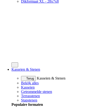
Dikformaat XL - 28x7x8
Kasseien & Stenen
Kasseien & Stenen
Terug
Bekijk alles
Kasseien
Getrommelde stenen
Terrasstenen
Stapstenen
Populaire formaten