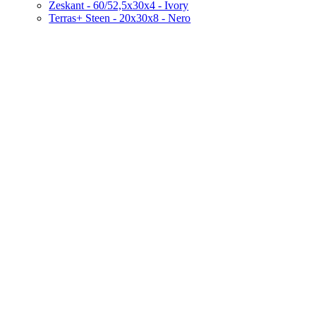
Zeskant - 60/52,5x30x4 - Ivory
Terras+ Steen - 20x30x8 - Nero