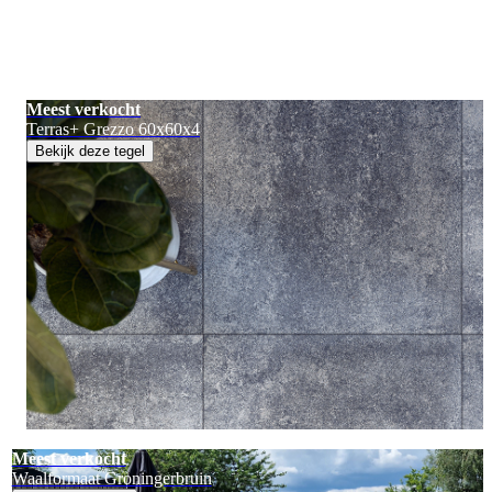
Meest verkocht
Terras+ Grezzo 60x60x4
Bekijk deze tegel
Meest verkocht
Waalformaat Groningerbruin