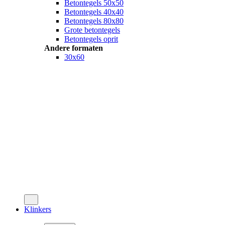
Betontegels 50x50
Betontegels 40x40
Betontegels 80x80
Grote betontegels
Betontegels oprit
Andere formaten
30x60
Klinkers