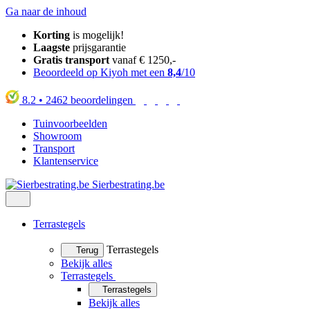
Ga naar de inhoud
Korting
is mogelijk!
Laagste
prijsgarantie
Gratis transport
vanaf € 1250,-
Beoordeeld op Kiyoh met een
8,4
/10
8.2
•
2462
beoordelingen
Tuinvoorbeelden
Showroom
Transport
Klantenservice
Sierbestrating.be
Terrastegels
Terrastegels
Terug
Bekijk alles
Terrastegels
Terrastegels
Bekijk alles