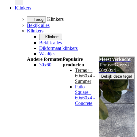
Klinkers
Klinkers
Terug
Bekijk alles
Klinkers
Klinkers
Bekijk alles
Dikformaat klinkers
Waaltjes
Andere formaten
Populaire
Meest verkocht
30x60
producten
Terras+ Grezzo
Terras+ -
60x60x4
60x60x4 -
Bekijk deze tegel
Summer
Patio
Square -
60x60x4 -
Concrete