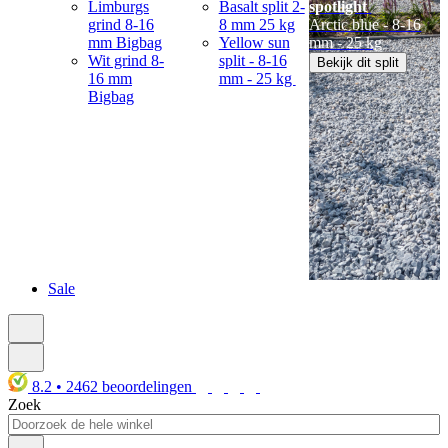
Limburgs
Basalt split 2-
spotlight
grind 8-16
8 mm 25 kg
Arctic blue - 8-16
mm Bigbag
Yellow sun
mm - 25 kg
Wit grind 8-
split - 8-16
Bekijk dit split
16 mm
mm - 25 kg
Bigbag
Sale
8.2
•
2462
beoordelingen
Zoek