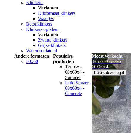
Klinkers
Varianten
Dikformaat klinkers
Waaltjes
Betonklinkers
Klinkers op kleur
Varianten
Zwarte klinkers
Grijze klinkers
Waterdoorlatend
Andere formaten
Populaire
Meest verkocht
30x60
producten
Terras+ Grezzo
Terras+ -
60x60x4
60x60x4 -
Bekijk deze tegel
Summer
Patio Square -
60x60x4 -
Concrete