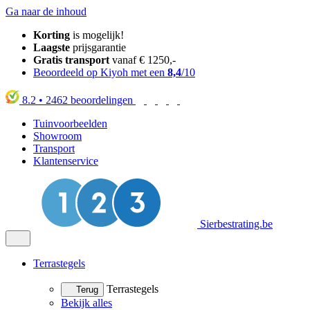
Ga naar de inhoud
Korting
is mogelijk!
Laagste
prijsgarantie
Gratis transport
vanaf € 1250,-
Beoordeeld op Kiyoh met een
8,4
/10
8.2
•
2462
beoordelingen
Tuinvoorbeelden
Showroom
Transport
Klantenservice
Sierbestrating.be
Terrastegels
Terrastegels
Terug
Bekijk alles