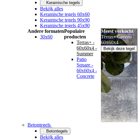
Keramische tegels
Bekijk alles
Keramische tegels 60x60
Keramische tegels 90x90
Keramische tegels 45x90
Andere formaten
Populaire
Meest verkocht
30x60
producten
Terras+ Grezzo
Terras+ -
60x60x4
60x60x4 -
Bekijk deze tegel
Summer
Patio
Square -
60x60x4 -
Concrete
Betontegels
Betontegels
Bekijk alles