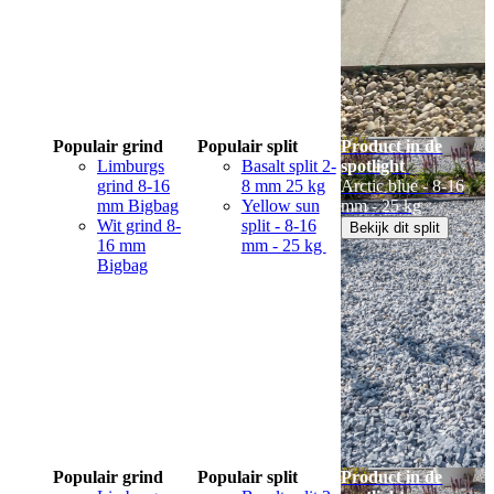
Populair grind
Populair split
Product in de
Limburgs
Basalt split 2-
spotlight
grind 8-16
8 mm 25 kg
Arctic blue - 8-16
mm Bigbag
Yellow sun
mm - 25 kg
Wit grind 8-
split - 8-16
Bekijk dit split
16 mm
mm - 25 kg
Bigbag
Populair grind
Populair split
Product in de