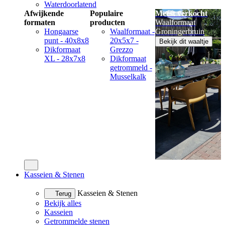
Waterdoorlatend
Afwijkende
Populaire
Meest verkocht
formaten
producten
Waalformaat
Hongaarse
Waalformaat -
Groningerbruin
punt - 40x8x8
20x5x7 -
Bekijk dit waaltje
Dikformaat
Grezzo
XL - 28x7x8
Dikformaat
getrommeld -
Musselkalk
Kasseien & Stenen
Kasseien & Stenen
Terug
Bekijk alles
Kasseien
Getrommelde stenen