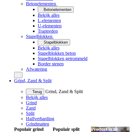
Betonelementen
Betonelementen
Bekijk alles
L-elementen
U-elementen
Traptreden
Stapelblokken
Stapelblokken
Bekijk alles
Stapelblokken beton
Stapelblokken getrommeld
Border stenen
Afwatering
Grind, Zand & Split
Grind, Zand & Split
Terug
Bekijk alles
Grind
Zand
Split
Halfverharding
Grindmatten
Populair grind
Populair split
Product in de