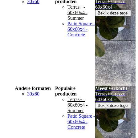
30x60
producten
Terras+ Grezzo
Terras+ -
60x60x4
60x60x4 -
Bekijk deze tegel
Summer
Patio Square -
60x60x4 -
Concrete
Andere formaten
Populaire
Meest verkocht
30x60
producten
Terras+ Grezzo
Terras+ -
60x60x4
60x60x4 -
Bekijk deze tegel
Summer
Patio Square -
60x60x4 -
Concrete