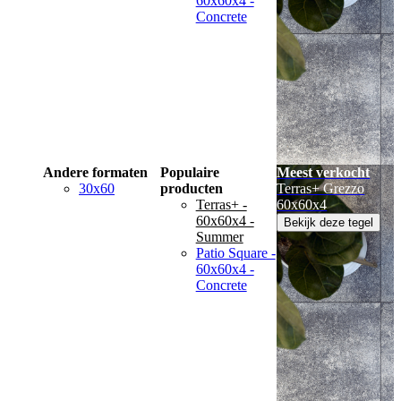
60x60x4 -
Concrete
Andere formaten
Populaire
Meest verkocht
30x60
producten
Terras+ Grezzo
Terras+ -
60x60x4
60x60x4 -
Bekijk deze tegel
Summer
Patio Square -
60x60x4 -
Concrete