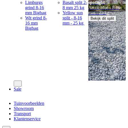
Limburgs
Basalt split 2-
spotlight
grind 8-16
8 mm 25 kg
Arctic blue - 8-16
mm Bigbag
Yellow sun
mm - 25 kg
Wit grind 8-
split - 8-16
Bekijk dit split
16 mm
mm - 25 kg
Bigbag
Sale
Tuinvoorbeelden
Showroom
Transport
Klantenservice