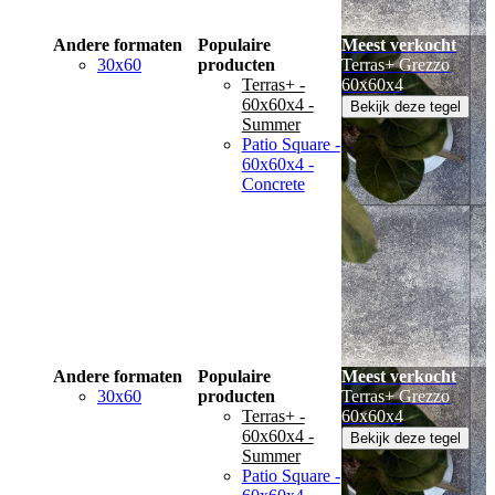
Andere formaten
Populaire
Meest verkocht
30x60
producten
Terras+ Grezzo
Terras+ -
60x60x4
60x60x4 -
Bekijk deze tegel
Summer
Patio Square -
60x60x4 -
Concrete
Andere formaten
Populaire
Meest verkocht
30x60
producten
Terras+ Grezzo
Terras+ -
60x60x4
60x60x4 -
Bekijk deze tegel
Summer
Patio Square -