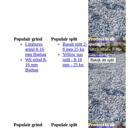
Populair grind
Populair split
Product in de
Limburgs
Basalt split 2-
spotlight
grind 8-16
8 mm 25 kg
Arctic blue - 8-16
mm Bigbag
Yellow sun
mm - 25 kg
Wit grind 8-
split - 8-16
Bekijk dit split
16 mm
mm - 25 kg
Bigbag
Populair grind
Populair split
Product in de