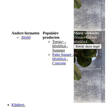
Andere formaten
Populaire
Meest verkocht
30x60
producten
Terras+ Grezzo
Terras+ -
60x60x4
60x60x4 -
Bekijk deze tegel
Summer
Patio Square -
60x60x4 -
Concrete
Klinkers