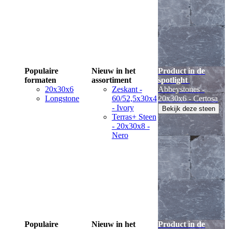
Populaire
Nieuw in het
Product in de
formaten
assortiment
spotlight
20x30x6
Zeskant -
Abbeystones -
Longstone
60/52,5x30x4
20x30x6 - Certosa
- Ivory
Bekijk deze steen
Terras+ Steen
- 20x30x8 -
Nero
Populaire
Nieuw in het
Product in de