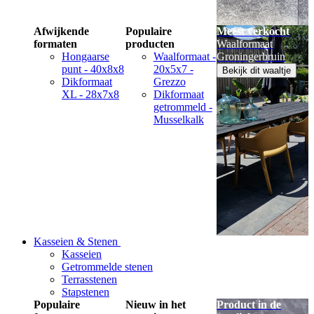
Afwijkende
Populaire
Meest verkocht
formaten
producten
Waalformaat
Hongaarse
Waalformaat -
Groningerbruin
punt - 40x8x8
20x5x7 -
Bekijk dit waaltje
Dikformaat
Grezzo
XL - 28x7x8
Dikformaat
getrommeld -
Musselkalk
Kasseien & Stenen
Kasseien
Getrommelde stenen
Terrasstenen
Stapstenen
Populaire
Nieuw in het
Product in de