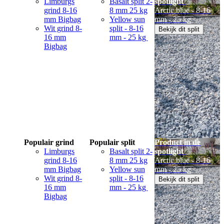
Limburgs
Basalt split 2-
spotlight
grind 8-16
8 mm 25 kg
Arctic blue - 8-16
mm Bigbag
Yellow sun
mm - 25 kg
Wit grind 8-
split - 8-16
Bekijk dit split
16 mm
mm - 25 kg
Bigbag
Populair grind
Populair split
Product in de
Limburgs
Basalt split 2-
spotlight
grind 8-16
8 mm 25 kg
Arctic blue - 8-16
mm Bigbag
Yellow sun
mm - 25 kg
Wit grind 8-
split - 8-16
Bekijk dit split
16 mm
mm - 25 kg
Bigbag