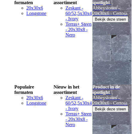
formaten
assortiment
spotlight
20x30x6
Zeskant -
Abbeystones -
Longstone
60/52,5x30x4
20x30x6 - Certosa
- Ivory
Bekijk deze steen
Terras+ Steen
- 20x30x8 -
Nero
Populaire
Nieuw in het
Product in de
formaten
assortiment
spotlight
20x30x6
Zeskant -
Abbeystones -
Longstone
60/52,5x30x4
20x30x6 - Certosa
- Ivory
Bekijk deze steen
Terras+ Steen
- 20x30x8 -
Nero