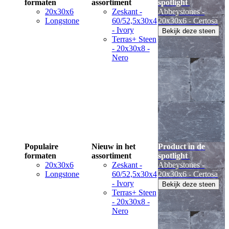
formaten
assortiment
spotlight
20x30x6
Zeskant -
Abbeystones -
Longstone
60/52,5x30x4
20x30x6 - Certosa
- Ivory
Bekijk deze steen
Terras+ Steen
- 20x30x8 -
Nero
Populaire
Nieuw in het
Product in de
formaten
assortiment
spotlight
20x30x6
Zeskant -
Abbeystones -
Longstone
60/52,5x30x4
20x30x6 - Certosa
- Ivory
Bekijk deze steen
Terras+ Steen
- 20x30x8 -
Nero