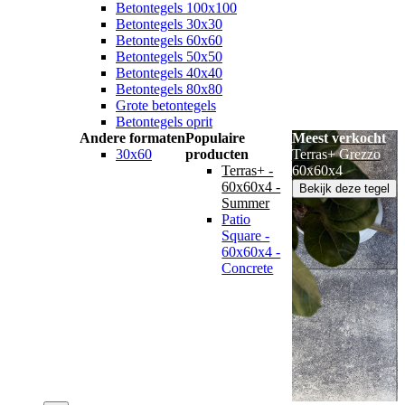
Betontegels 100x100
Betontegels 30x30
Betontegels 60x60
Betontegels 50x50
Betontegels 40x40
Betontegels 80x80
Grote betontegels
Betontegels oprit
Andere formaten
Populaire
Meest verkocht
30x60
producten
Terras+ Grezzo
Terras+ -
60x60x4
60x60x4 -
Bekijk deze tegel
Summer
Patio
Square -
60x60x4 -
Concrete