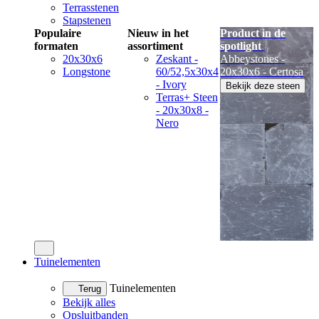
Terrasstenen
Stapstenen
Populaire
Nieuw in het
Product in de
formaten
assortiment
spotlight
20x30x6
Zeskant -
Abbeystones -
Longstone
60/52,5x30x4
20x30x6 - Certosa
- Ivory
Bekijk deze steen
Terras+ Steen
- 20x30x8 -
Nero
Tuinelementen
Tuinelementen
Terug
Bekijk alles
Opsluitbanden