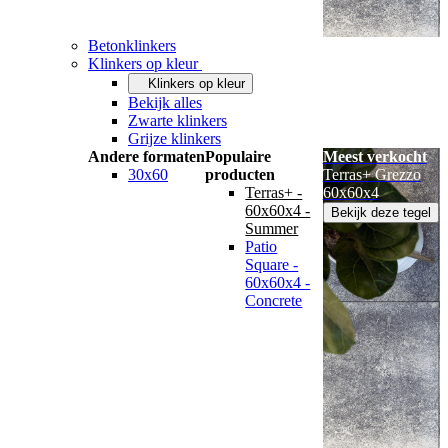
Betonklinkers
Klinkers op kleur
Klinkers op kleur
Bekijk alles
Zwarte klinkers
Grijze klinkers
Andere formaten
Populaire
Meest verkocht
30x60
producten
Terras+ Grezzo
Terras+ -
60x60x4
60x60x4 -
Bekijk deze tegel
Summer
Patio
Square -
60x60x4 -
Concrete