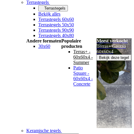
Terrastegels
Terrastegels
Bekijk alles
Terrastegels 60x60
Terrastegels 50x50
Terrastegels 90x90
Terrastegels 40x80
Andere formaten
Populaire
Meest verkocht
30x60
producten
Terras+ Grezzo
Terras+ -
60x60x4
60x60x4 -
Bekijk deze tegel
Summer
Patio
Square -
60x60x4 -
Concrete
Keramische tegels