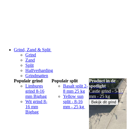
Grind, Zand & Split
Grind
Zand
Split
Halfverharding
Grindmatten
Populair grind
Populair split
Product in de
Limburgs
Basalt split 2-
spotlight
grind 8-16
8 mm 25 kg
Castle grind - 5-15
mm Bigbag
Yellow sun
mm - 25 kg
Wit grind 8-
split - 8-16
Bekijk dit grind
16 mm
mm - 25 kg
Bigbag