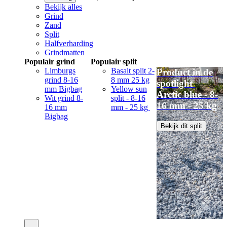
Bekijk alles
Grind
Zand
Split
Halfverharding
Grindmatten
Populair grind
Populair split
Limburgs
Basalt split 2-
Product in de
grind 8-16
8 mm 25 kg
spotlight
mm Bigbag
Yellow sun
Arctic blue - 8-
Wit grind 8-
split - 8-16
16 mm - 25 kg
16 mm
mm - 25 kg
Bigbag
Bekijk dit split