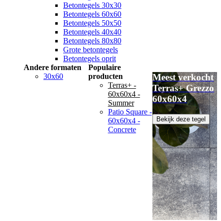
Betontegels 30x30
Betontegels 60x60
Betontegels 50x50
Betontegels 40x40
Betontegels 80x80
Grote betontegels
Betontegels oprit
Andere formaten
Populaire
30x60
producten
Meest verkocht
Terras+ -
Terras+ Grezzo
60x60x4 -
60x60x4
Summer
Patio Square -
Bekijk deze tegel
60x60x4 -
Concrete