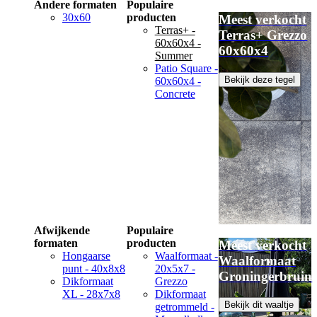
Andere formaten
Populaire
30x60
producten
Meest verkocht
Terras+ -
Terras+ Grezzo
60x60x4 -
60x60x4
Summer
Patio Square -
Bekijk deze tegel
60x60x4 -
Concrete
Afwijkende
Populaire
formaten
producten
Meest verkocht
Hongaarse
Waalformaat -
Waalformaat
punt - 40x8x8
20x5x7 -
Groningerbruin
Dikformaat
Grezzo
XL - 28x7x8
Dikformaat
Bekijk dit waaltje
getrommeld -