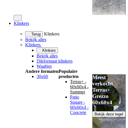
Klinkers
Klinkers
Terug
Bekijk alles
Klinkers
Klinkers
Bekijk alles
Dikformaat klinkers
Waaltjes
Andere formaten
Populaire
30x60
producten
Meest
Terras+ -
verkocht
60x60x4 -
Terras+
Summer
Grezzo
Patio
60x60x4
Square -
60x60x4 -
Concrete
Bekijk deze tegel