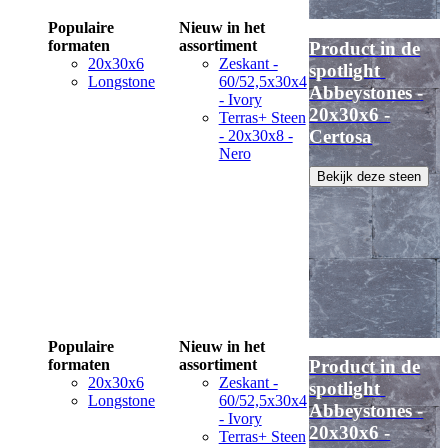
Populaire
Nieuw in het
formaten
assortiment
Product in de
20x30x6
Zeskant -
spotlight
Longstone
60/52,5x30x4
Abbeystones -
- Ivory
20x30x6 -
Terras+ Steen
Certosa
- 20x30x8 -
Nero
Bekijk deze steen
Populaire
Nieuw in het
formaten
assortiment
Product in de
20x30x6
Zeskant -
spotlight
Longstone
60/52,5x30x4
Abbeystones -
- Ivory
20x30x6 -
Terras+ Steen