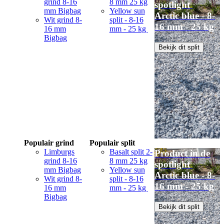
grind 8-16
8 mm 25 kg
spotlight
mm Bigbag
Yellow sun
Arctic blue - 8-
Wit grind 8-
split - 8-16
16 mm - 25 kg
16 mm
mm - 25 kg
Bigbag
Bekijk dit split
Populair grind
Populair split
Limburgs
Basalt split 2-
Product in de
grind 8-16
8 mm 25 kg
spotlight
mm Bigbag
Yellow sun
Arctic blue - 8-
Wit grind 8-
split - 8-16
16 mm - 25 kg
16 mm
mm - 25 kg
Bigbag
Bekijk dit split