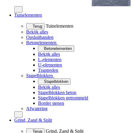
Tuinelementen
Tuinelementen
Terug
Bekijk alles
Opsluitbanden
Betonelementen
Betonelementen
Bekijk alles
L-elementen
U-elementen
Traptreden
Stapelblokken
Stapelblokken
Bekijk alles
Stapelblokken beton
Stapelblokken getrommeld
Border stenen
Afwatering
Grind, Zand & Split
Grind, Zand & Split
Terug