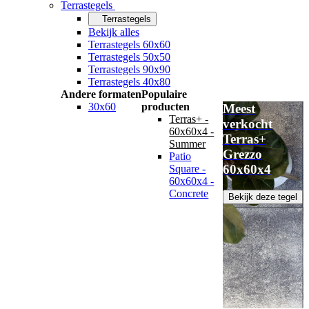
Terrastegels
Terrastegels
Bekijk alles
Terrastegels 60x60
Terrastegels 50x50
Terrastegels 90x90
Terrastegels 40x80
Andere formaten
Populaire
30x60
producten
Meest
Terras+ -
verkocht
60x60x4 -
Terras+
Summer
Grezzo
Patio
60x60x4
Square -
60x60x4 -
Concrete
Bekijk deze tegel