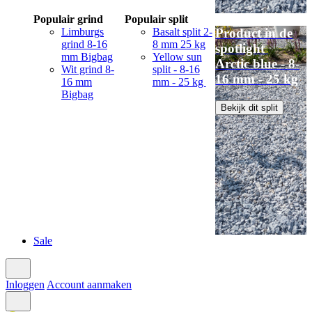
Populair grind
Populair split
Limburgs
Basalt split 2-
Product in de
grind 8-16
8 mm 25 kg
spotlight
mm Bigbag
Yellow sun
Arctic blue - 8-
Wit grind 8-
split - 8-16
16 mm - 25 kg
16 mm
mm - 25 kg
Bigbag
Bekijk dit split
Sale
Inloggen
Account aanmaken