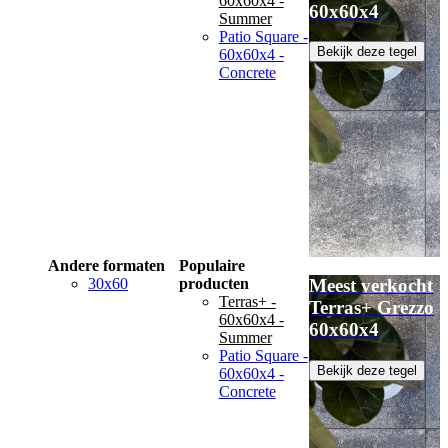
60x60x4 -
60x60x4
Summer
Patio Square -
Bekijk deze tegel
60x60x4 -
Concrete
Andere formaten
Populaire
30x60
producten
Meest verkocht
Terras+ -
Terras+ Grezzo
60x60x4 -
60x60x4
Summer
Patio Square -
Bekijk deze tegel
60x60x4 -
Concrete