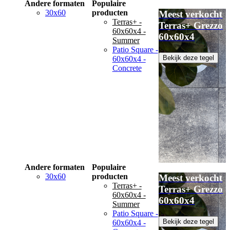
Andere formaten
Populaire
30x60
producten
Meest verkocht
Terras+ -
Terras+ Grezzo
60x60x4 -
60x60x4
Summer
Patio Square -
Bekijk deze tegel
60x60x4 -
Concrete
Andere formaten
Populaire
30x60
producten
Meest verkocht
Terras+ -
Terras+ Grezzo
60x60x4 -
60x60x4
Summer
Patio Square -
Bekijk deze tegel
60x60x4 -