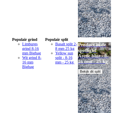
Populair grind
Populair split
Limburgs
Basalt split 2-
Product in de
grind 8-16
8 mm 25 kg
spotlight
mm Bigbag
Yellow sun
Arctic blue - 8-
Wit grind 8-
split - 8-16
16 mm - 25 kg
16 mm
mm - 25 kg
Bigbag
Bekijk dit split