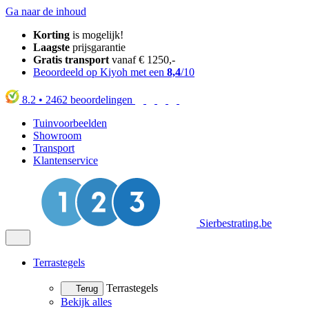
Ga naar de inhoud
Korting
is mogelijk!
Laagste
prijsgarantie
Gratis transport
vanaf € 1250,-
Beoordeeld op Kiyoh met een
8,4
/10
8.2
•
2462
beoordelingen
Tuinvoorbeelden
Showroom
Transport
Klantenservice
Sierbestrating.be
Terrastegels
Terrastegels
Terug
Bekijk alles