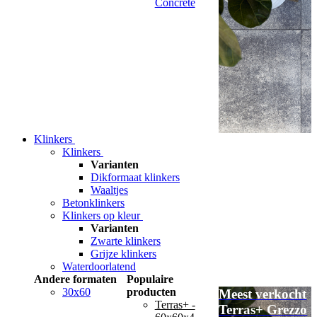
Concrete
Klinkers
Klinkers
Varianten
Dikformaat klinkers
Waaltjes
Betonklinkers
Klinkers op kleur
Varianten
Zwarte klinkers
Grijze klinkers
Waterdoorlatend
Andere formaten
Populaire
30x60
producten
Meest verkocht
Terras+ -
Terras+ Grezzo