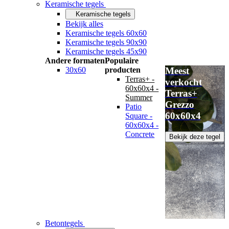
Keramische tegels
Keramische tegels
Bekijk alles
Keramische tegels 60x60
Keramische tegels 90x90
Keramische tegels 45x90
Andere formaten
Populaire
30x60
producten
Meest
Terras+ -
verkocht
60x60x4 -
Terras+
Summer
Grezzo
Patio
60x60x4
Square -
60x60x4 -
Concrete
Bekijk deze tegel
Betontegels