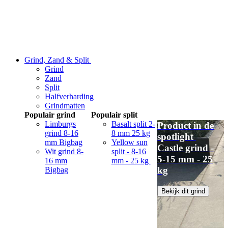
Grind, Zand & Split
Grind
Zand
Split
Halfverharding
Grindmatten
Populair grind
Populair split
Limburgs
Basalt split 2-
Product in de
grind 8-16
8 mm 25 kg
spotlight
mm Bigbag
Yellow sun
Castle grind -
Wit grind 8-
split - 8-16
5-15 mm - 25
16 mm
mm - 25 kg
kg
Bigbag
Bekijk dit grind