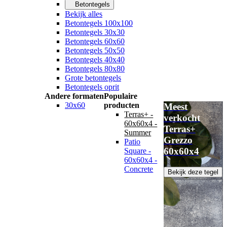
Betontegels
Bekijk alles
Betontegels 100x100
Betontegels 30x30
Betontegels 60x60
Betontegels 50x50
Betontegels 40x40
Betontegels 80x80
Grote betontegels
Betontegels oprit
Andere formaten
Populaire
30x60
producten
Meest
Terras+ -
verkocht
60x60x4 -
Terras+
Summer
Grezzo
Patio
60x60x4
Square -
60x60x4 -
Concrete
Bekijk deze tegel