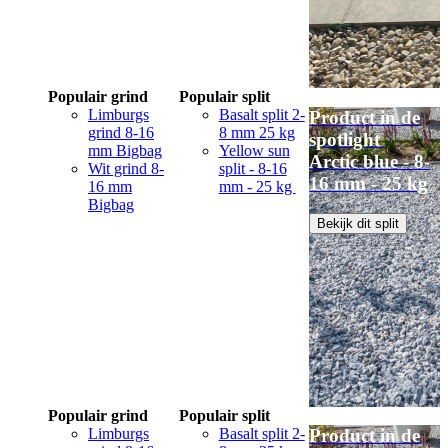
Populair grind
Populair split
Limburgs
Basalt split 2-
Product in de
grind 8-16
8 mm 25 kg
spotlight
mm Bigbag
Yellow sun
Arctic blue - 8-
Wit grind 8-
split - 8-16
16 mm - 25 kg
16 mm
mm - 25 kg
Bigbag
Bekijk dit split
Populair grind
Populair split
Limburgs
Basalt split 2-
Product in de