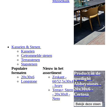
Musselkalk
Kasseien & Stenen
Kasseien
Getrommelde stenen
Terrasstenen
Stapstenen
Populaire
Nieuw in het
formaten
assortiment
Product in de
20x30x6
Zeskant -
spotlight
Longstone
60/52,5x30x4
Abbeystones -
- Ivory
20x30x6 -
Terras+ Steen
Certosa
- 20x30x8 -
Nero
Bekijk deze steen