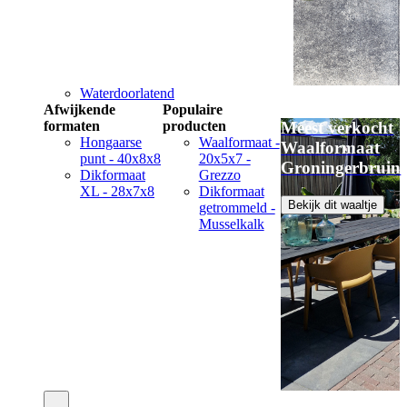
Waterdoorlatend
Afwijkende
Populaire
formaten
producten
Meest verkocht
Hongaarse
Waalformaat -
Waalformaat
punt - 40x8x8
20x5x7 -
Groningerbruin
Dikformaat
Grezzo
XL - 28x7x8
Dikformaat
Bekijk dit waaltje
getrommeld -
Musselkalk