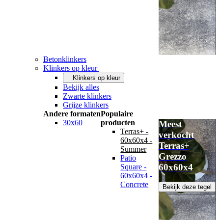
Betonklinkers
Klinkers op kleur
Klinkers op kleur
Bekijk alles
Zwarte klinkers
Grijze klinkers
Andere formaten
Populaire
30x60
producten
Meest
Terras+ -
verkocht
60x60x4 -
Terras+
Summer
Grezzo
Patio
60x60x4
Square -
60x60x4 -
Concrete
Bekijk deze tegel