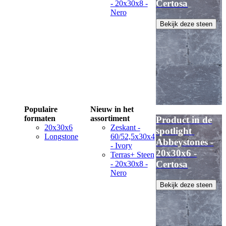
Certosa
- 20x30x8 -
Nero
Bekijk deze steen
Populaire
Nieuw in het
formaten
assortiment
Product in de
20x30x6
Zeskant -
spotlight
Longstone
60/52,5x30x4
Abbeystones -
- Ivory
20x30x6 -
Terras+ Steen
Certosa
- 20x30x8 -
Nero
Bekijk deze steen