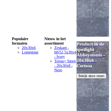
Populaire
Nieuw in het
formaten
assortiment
Product in de
20x30x6
Zeskant -
spotlight
Longstone
60/52,5x30x4
Abbeystones -
- Ivory
20x30x6 -
Terras+ Steen
Certosa
- 20x30x8 -
Nero
Bekijk deze steen