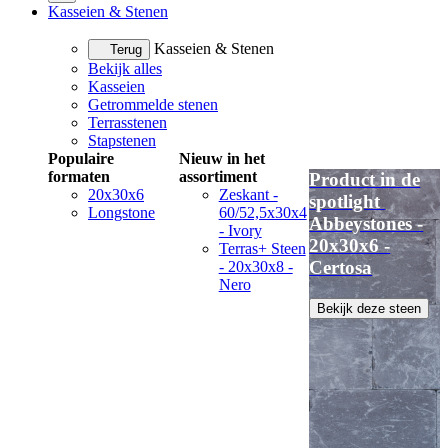
Kasseien & Stenen
Kasseien & Stenen
Terug
Bekijk alles
Kasseien
Getrommelde stenen
Terrasstenen
Stapstenen
Populaire
Nieuw in het
formaten
assortiment
Product in de
20x30x6
Zeskant -
spotlight
Longstone
60/52,5x30x4
Abbeystones -
- Ivory
20x30x6 -
Terras+ Steen
Certosa
- 20x30x8 -
Nero
Bekijk deze steen