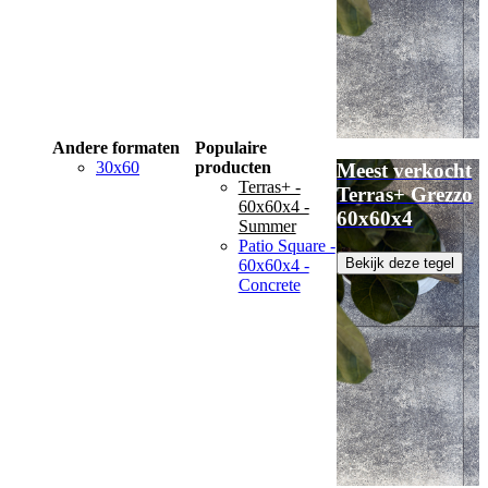
Andere formaten
Populaire
30x60
producten
Meest verkocht
Terras+ -
Terras+ Grezzo
60x60x4 -
60x60x4
Summer
Patio Square -
Bekijk deze tegel
60x60x4 -
Concrete