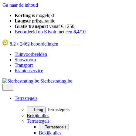
Ga naar de inhoud
Korting
is mogelijk!
Laagste
prijsgarantie
Gratis transport
vanaf € 1250,-
Beoordeeld op Kiyoh met een
8,4
/10
8.2
•
2462
beoordelingen
Tuinvoorbeelden
Showroom
Transport
Klantenservice
Sierbestrating.be
Terrastegels
Terrastegels
Terug
Bekijk alles
Terrastegels
Terrastegels
Bekijk alles