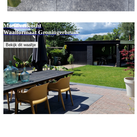
Meest verkocht
Waalformaat Groningerbruin
Bekijk dit waaltje