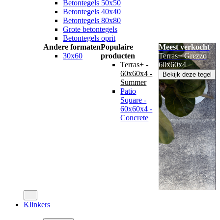
Betontegels 50x50
Betontegels 40x40
Betontegels 80x80
Grote betontegels
Betontegels oprit
Andere formaten
Populaire
Meest verkocht
30x60
producten
Terras+ Grezzo
Terras+ -
60x60x4
60x60x4 -
Bekijk deze tegel
Summer
Patio
Square -
60x60x4 -
Concrete
Klinkers