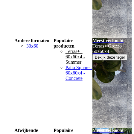
Andere formaten
Populaire
Meest verkocht
30x60
producten
Terras+ Grezzo
Terras+ -
60x60x4
60x60x4 -
Bekijk deze tegel
Summer
Patio Square -
60x60x4 -
Concrete
Afwijkende
Populaire
Meest verkocht