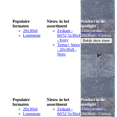
Populaire
Nieuw in het
Product in de
formaten
assortiment
spotlight
20x30x6
Zeskant -
Abbeystones -
Longstone
60/52,5x30x4
20x30x6 - Certosa
- Ivory
Bekijk deze steen
Terras+ Steen
- 20x30x8 -
Nero
Populaire
Nieuw in het
Product in de
formaten
assortiment
spotlight
20x30x6
Zeskant -
Abbeystones -
Longstone
60/52,5x30x4
20x30x6 - Certosa