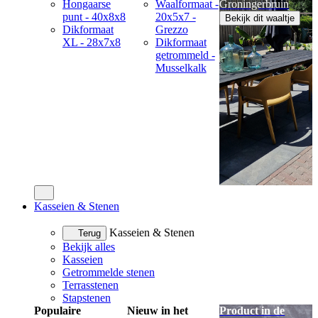
Hongaarse
Waalformaat -
Groningerbruin
punt - 40x8x8
20x5x7 -
Bekijk dit waaltje
Dikformaat
Grezzo
XL - 28x7x8
Dikformaat
getrommeld -
Musselkalk
Kasseien & Stenen
Kasseien & Stenen
Terug
Bekijk alles
Kasseien
Getrommelde stenen
Terrasstenen
Stapstenen
Populaire
Nieuw in het
Product in de