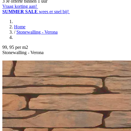
3
Je offerte binnen 1 uur
Vraag korting aan!
SUMMER SALE
wees er snel bij!
Home
/
Stonewalling - Verona
99
,
95
per m2
Stonewalling - Verona