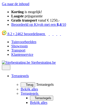
Ga naar de inhoud
Korting
is mogelijk!
Laagste
prijsgarantie
Gratis transport
vanaf € 1250,-
Beoordeeld op Kiyoh met een
8,4
/10
8.2
•
2462
beoordelingen
Tuinvoorbeelden
Showroom
Transport
Klantenservice
Sierbestrating.be
Terrastegels
Terrastegels
Terug
Bekijk alles
Terrastegels
Terrastegels
Bekijk alles