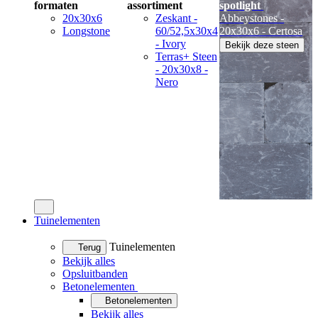
formaten
assortiment
spotlight
20x30x6
Zeskant -
Abbeystones -
Longstone
60/52,5x30x4
20x30x6 - Certosa
- Ivory
Bekijk deze steen
Terras+ Steen
- 20x30x8 -
Nero
Tuinelementen
Tuinelementen
Terug
Bekijk alles
Opsluitbanden
Betonelementen
Betonelementen
Bekijk alles