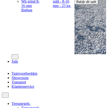
Wit grind 8-
split - 8-16
Bekijk dit split
16 mm
mm - 25 kg
Bigbag
Sale
Tuinvoorbeelden
Showroom
Transport
Klantenservice
Terrastegels
Terrastegels