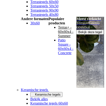
Terrastegels 60x60
Terrastegels 50x50
Terrastegels 90x90
Terrastegels 40x80
Andere formaten
Populaire
Meest verkocht
30x60
producten
Terras+ Grezzo
Terras+ -
60x60x4
60x60x4 -
Bekijk deze tegel
Summer
Patio
Square -
60x60x4 -
Concrete
Keramische tegels
Keramische tegels
Bekijk alles
Keramische tegels 60x60