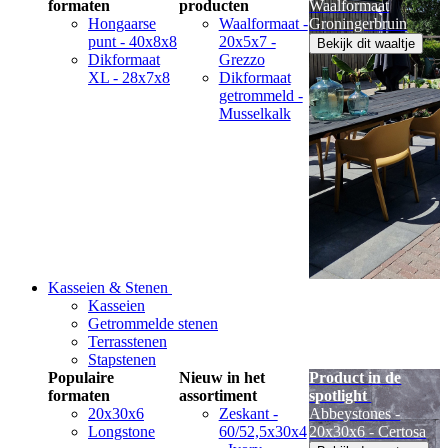
formaten
producten
Waalformaat
Hongaarse
Waalformaat -
Groningerbruin
punt - 40x8x8
20x5x7 -
Bekijk dit waaltje
Dikformaat
Grezzo
XL - 28x7x8
Dikformaat
getrommeld -
Musselkalk
Kasseien & Stenen
Kasseien
Getrommelde stenen
Terrasstenen
Stapstenen
Populaire
Nieuw in het
Product in de
formaten
assortiment
spotlight
20x30x6
Zeskant -
Abbeystones -
Longstone
60/52,5x30x4
20x30x6 - Certosa