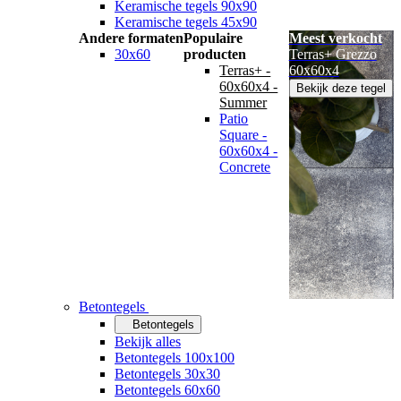
Keramische tegels 90x90
Keramische tegels 45x90
Andere formaten
Populaire
Meest verkocht
30x60
producten
Terras+ Grezzo
Terras+ -
60x60x4
60x60x4 -
Bekijk deze tegel
Summer
Patio
Square -
60x60x4 -
Concrete
Betontegels
Betontegels
Bekijk alles
Betontegels 100x100
Betontegels 30x30
Betontegels 60x60