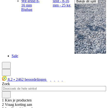
Wit grind 8-
split - 8-16
Bekijk dit split
16 mm
mm - 25 kg
Bigbag
Sale
8.2
•
2462
beoordelingen
Zoek
1
Kies je producten
2
Vraag korting aan