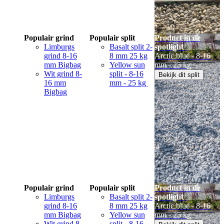
Populair grind
Populair split
Product in de
Limburgs
Basalt split 2-
spotlight
grind 8-16
8 mm 25 kg
Arctic blue - 8-16
mm Bigbag
Yellow sun
mm - 25 kg
Wit grind 8-
split - 8-16
Bekijk dit split
16 mm
mm - 25 kg
Bigbag
Populair grind
Populair split
Product in de
Limburgs
Basalt split 2-
spotlight
grind 8-16
8 mm 25 kg
Arctic blue - 8-16
mm Bigbag
Yellow sun
mm - 25 kg
Wit grind 8-
split - 8-16