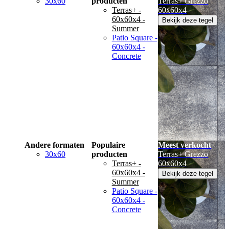
30x60
producten
Terras+ Grezzo
Terras+ -
60x60x4
60x60x4 -
Bekijk deze tegel
Summer
Patio Square -
60x60x4 -
Concrete
Andere formaten
Populaire
Meest verkocht
30x60
producten
Terras+ Grezzo
Terras+ -
60x60x4
60x60x4 -
Bekijk deze tegel
Summer
Patio Square -
60x60x4 -
Concrete