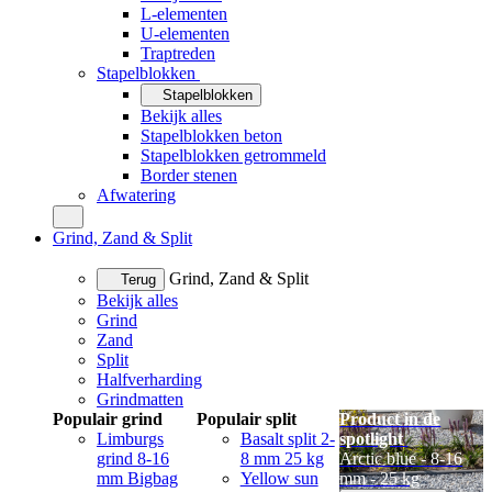
L-elementen
U-elementen
Traptreden
Stapelblokken
Stapelblokken
Bekijk alles
Stapelblokken beton
Stapelblokken getrommeld
Border stenen
Afwatering
Grind, Zand & Split
Grind, Zand & Split
Terug
Bekijk alles
Grind
Zand
Split
Halfverharding
Grindmatten
Populair grind
Populair split
Product in de
Limburgs
Basalt split 2-
spotlight
grind 8-16
8 mm 25 kg
Arctic blue - 8-16
mm Bigbag
Yellow sun
mm - 25 kg