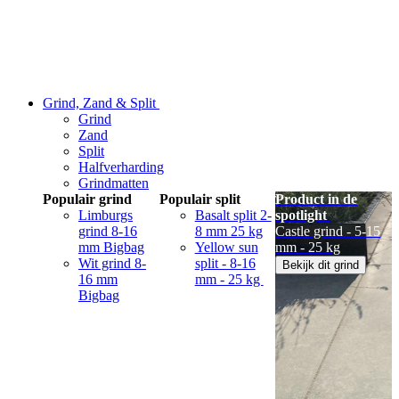
Grind, Zand & Split
Grind
Zand
Split
Halfverharding
Grindmatten
Populair grind
Populair split
Product in de
Limburgs
Basalt split 2-
spotlight
grind 8-16
8 mm 25 kg
Castle grind - 5-15
mm Bigbag
Yellow sun
mm - 25 kg
Wit grind 8-
split - 8-16
Bekijk dit grind
16 mm
mm - 25 kg
Bigbag