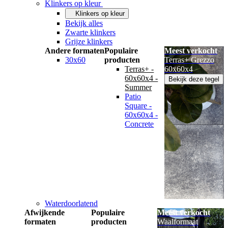
Klinkers op kleur
Klinkers op kleur
Bekijk alles
Zwarte klinkers
Grijze klinkers
Andere formaten
Populaire
Meest verkocht
30x60
producten
Terras+ Grezzo
Terras+ -
60x60x4
60x60x4 -
Bekijk deze tegel
Summer
Patio
Square -
60x60x4 -
Concrete
Waterdoorlatend
Afwijkende
Populaire
Meest verkocht
formaten
producten
Waalformaat