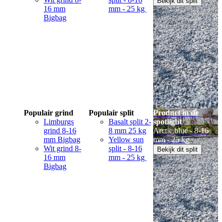
Bekijk dit split
16 mm
mm - 25 kg
Bigbag
Populair grind
Populair split
Product in de
Limburgs
Basalt split 2-
spotlight
grind 8-16
8 mm 25 kg
Arctic blue - 8-16
mm Bigbag
Yellow sun
mm - 25 kg
Wit grind 8-
split - 8-16
Bekijk dit split
16 mm
mm - 25 kg
Bigbag