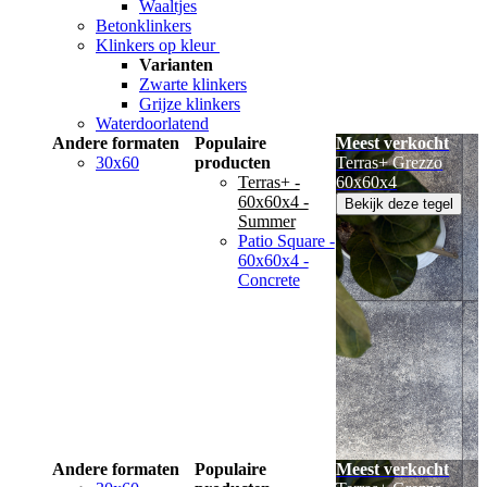
Waaltjes
Betonklinkers
Klinkers op kleur
Varianten
Zwarte klinkers
Grijze klinkers
Waterdoorlatend
Andere formaten
Populaire
Meest verkocht
30x60
producten
Terras+ Grezzo
Terras+ -
60x60x4
60x60x4 -
Bekijk deze tegel
Summer
Patio Square -
60x60x4 -
Concrete
Andere formaten
Populaire
Meest verkocht