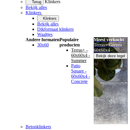
Klinkers
Terug
Bekijk alles
Klinkers
Klinkers
Bekijk alles
Dikformaat klinkers
Waaltjes
Andere formaten
Populaire
Meest verkocht
30x60
producten
Terras+ Grezzo
Terras+ -
60x60x4
60x60x4 -
Bekijk deze tegel
Summer
Patio
Square -
60x60x4 -
Concrete
Betonklinkers