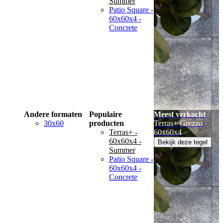
Summer
Patio Square -
60x60x4 -
Concrete
Andere formaten
Populaire
Meest verkocht
30x60
producten
Terras+ Grezzo
Terras+ -
60x60x4
60x60x4 -
Bekijk deze tegel
Summer
Patio Square -
60x60x4 -
Concrete