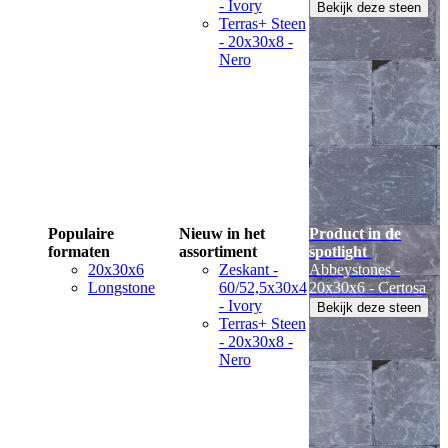
- Ivory
Bekijk deze steen
Terras+ Steen
- 20x30x8 -
Nero
Populaire
Nieuw in het
Product in de
formaten
assortiment
spotlight
20x30x6
Zeskant -
Abbeystones -
Longstone
60/52,5x30x4
20x30x6 - Certosa
- Ivory
Bekijk deze steen
Terras+ Steen
- 20x30x8 -
Nero