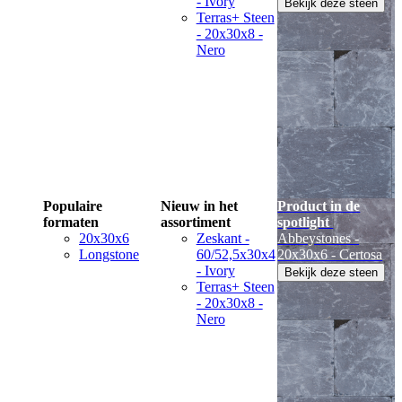
- Ivory
Bekijk deze steen
Terras+ Steen
- 20x30x8 -
Nero
Populaire
Nieuw in het
Product in de
formaten
assortiment
spotlight
20x30x6
Zeskant -
Abbeystones -
Longstone
60/52,5x30x4
20x30x6 - Certosa
- Ivory
Bekijk deze steen
Terras+ Steen
- 20x30x8 -
Nero