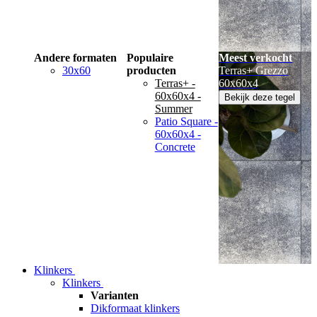
Andere formaten
Populaire
Meest verkocht
30x60
producten
Terras+ Grezzo
Terras+ -
60x60x4
60x60x4 -
Bekijk deze tegel
Summer
Patio Square -
60x60x4 -
Concrete
Klinkers
Klinkers
Varianten
Dikformaat klinkers