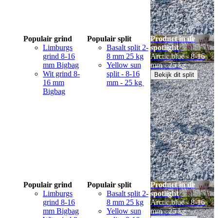
Populair grind
Populair split
Product in de
Limburgs
Basalt split 2-
spotlight
grind 8-16
8 mm 25 kg
Arctic blue - 8-16
mm Bigbag
Yellow sun
mm - 25 kg
Wit grind 8-
split - 8-16
Bekijk dit split
16 mm
mm - 25 kg
Bigbag
Populair grind
Populair split
Product in de
Limburgs
Basalt split 2-
spotlight
grind 8-16
8 mm 25 kg
Arctic blue - 8-16
mm Bigbag
Yellow sun
mm - 25 kg