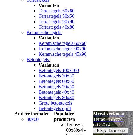
Varianten
Terrastegels 60x60
Terrastegels 50x50
Terrastegels 90x90
Terrastegels 40x80
Keramische tegels
Varianten
Keramische tegels 60x60
Keramische tegels 90x90
Keramische tegels 45x90
Betontegels
Varianten
Betontegels 100x100
Betontegels 30x30
Betontegels 60x60
Betontegels 50x50
Betontegels 40x40
Betontegels 80x80
Grote betontegels
Betontegels oprit
Andere formaten
Populaire
Meest verkocht
30x60
producten
Terras+ Grezzo
Terras+ -
60x60x4
60x60x4 -
Bekijk deze tegel