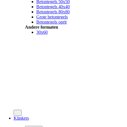
Betontegels 50x50
Betontegels 40x40
Betontegels 80x80
Grote betontegels
Betontegels oprit
Andere formaten
30x60
Klinkers