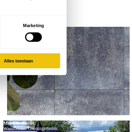
Marketing
Meest verkocht
Terras+ Grezzo 60x60x4
Bekijk deze tegel
Alles toestaan
Meest verkocht
Waalformaat Groningerbruin