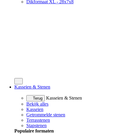
Dikformaat XL - 28x7x8
Kasseien & Stenen
Kasseien & Stenen
Terug
Bekijk alles
Kasseien
Getrommelde stenen
Terrasstenen
Stapstenen
Populaire formaten