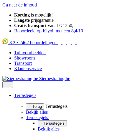
Ga naar de inhoud
Korting
is mogelijk!
Laagste
prijsgarantie
Gratis transport
vanaf € 1250,-
Beoordeeld op Kiyoh met een
8,4
/10
8.2
•
2462
beoordelingen
Tuinvoorbeelden
Showroom
Transport
Klantenservice
Sierbestrating.be
Terrastegels
Terrastegels
Terug
Bekijk alles
Terrastegels
Terrastegels
Bekijk alles