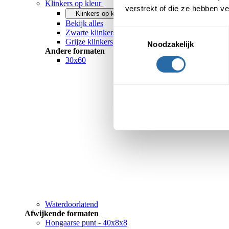
Klinkers op kleur
verstrekt of die ze hebben v
Klinkers op kleur
Bekijk alles
Toestemmingsselectie
Zwarte klinkers
Grijze klinkers
Noodzakelijk
Andere formaten
30x60
Waterdoorlatend
Afwijkende formaten
Hongaarse punt - 40x8x8