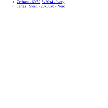
Zeskant - 60/52,5x30x4 - Ivory
Terras+ Steen - 20x30x8 - Nero