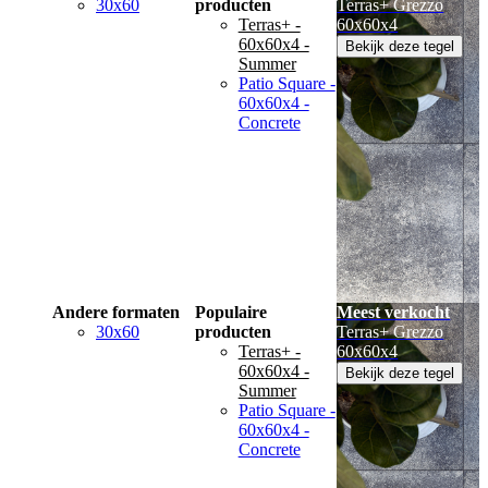
30x60
producten
Terras+ Grezzo
Terras+ -
60x60x4
60x60x4 -
Bekijk deze tegel
Summer
Patio Square -
60x60x4 -
Concrete
Andere formaten
Populaire
Meest verkocht
30x60
producten
Terras+ Grezzo
Terras+ -
60x60x4
60x60x4 -
Bekijk deze tegel
Summer
Patio Square -
60x60x4 -
Concrete