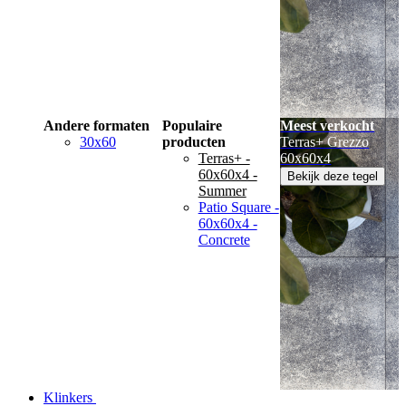
Andere formaten
Populaire
Meest verkocht
30x60
producten
Terras+ Grezzo
Terras+ -
60x60x4
60x60x4 -
Bekijk deze tegel
Summer
Patio Square -
60x60x4 -
Concrete
Klinkers