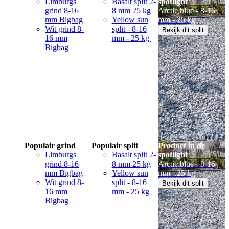
Limburgs
Basalt split 2-
spotlight
grind 8-16
8 mm 25 kg
Arctic blue - 8-16
mm Bigbag
Yellow sun
mm - 25 kg
Wit grind 8-
split - 8-16
Bekijk dit split
16 mm
mm - 25 kg
Bigbag
Populair grind
Populair split
Product in de
Limburgs
Basalt split 2-
spotlight
grind 8-16
8 mm 25 kg
Arctic blue - 8-16
mm Bigbag
Yellow sun
mm - 25 kg
Wit grind 8-
split - 8-16
Bekijk dit split
16 mm
mm - 25 kg
Bigbag