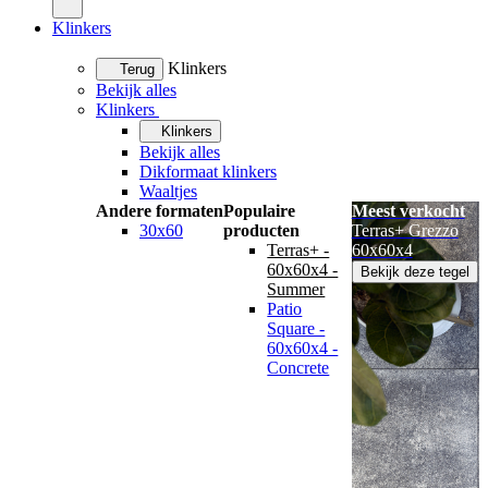
Klinkers
Klinkers
Terug
Bekijk alles
Klinkers
Klinkers
Bekijk alles
Dikformaat klinkers
Waaltjes
Andere formaten
Populaire
Meest verkocht
30x60
producten
Terras+ Grezzo
Terras+ -
60x60x4
60x60x4 -
Bekijk deze tegel
Summer
Patio
Square -
60x60x4 -
Concrete