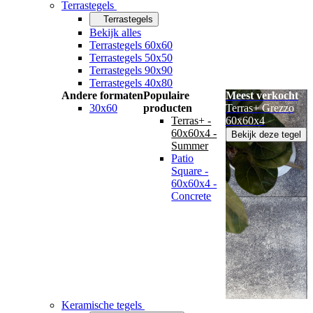
Terrastegels
Terrastegels
Bekijk alles
Terrastegels 60x60
Terrastegels 50x50
Terrastegels 90x90
Terrastegels 40x80
Andere formaten
Populaire
Meest verkocht
30x60
producten
Terras+ Grezzo
Terras+ -
60x60x4
60x60x4 -
Bekijk deze tegel
Summer
Patio
Square -
60x60x4 -
Concrete
Keramische tegels