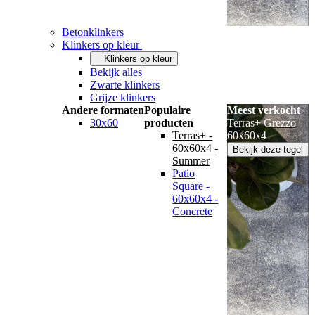
Betonklinkers
Klinkers op kleur
Klinkers op kleur
Bekijk alles
Zwarte klinkers
Grijze klinkers
Andere formaten
Populaire
Meest verkocht
30x60
producten
Terras+ Grezzo
Terras+ -
60x60x4
60x60x4 -
Bekijk deze tegel
Summer
Patio
Square -
60x60x4 -
Concrete