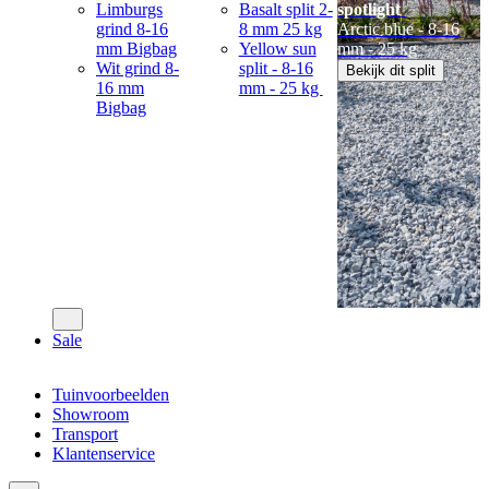
Limburgs
Basalt split 2-
spotlight
grind 8-16
8 mm 25 kg
Arctic blue - 8-16
mm Bigbag
Yellow sun
mm - 25 kg
Wit grind 8-
split - 8-16
Bekijk dit split
16 mm
mm - 25 kg
Bigbag
Sale
Tuinvoorbeelden
Showroom
Transport
Klantenservice