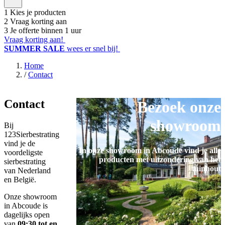
1
Kies je producten
2
Vraag korting aan
3
Je offerte binnen 1 uur
Vraag korting aan!
SUMMER SALE
wees er snel bij!
Home
/
Contact
Contact
Bezoek onze
showroom
Bij
123Sierbestrating
vind je de
In onze showroom in Abcoude vind je alle
voordeligste
producten met uitzondering van het
sierbestrating
tuinhout
van Nederland
en België.
Onze showroom
in Abcoude is
dagelijks open
van
09:30 tot en