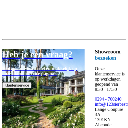
Showroom
Heb je een vraag?
bezoeken
Vind je antwoord snel en makkelijk op
Onze
onze klantenservice pagina's
klantenservice is
op werkdagen
geopend van
Klantenservice
8:30 - 17:30
0294 - 700240
info@123sierbestr
Lange Coupure
3A
1391KN
Abcoude