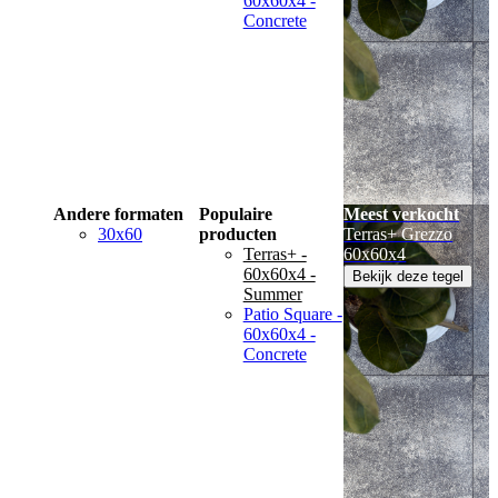
60x60x4 -
Concrete
Andere formaten
Populaire
Meest verkocht
30x60
producten
Terras+ Grezzo
Terras+ -
60x60x4
60x60x4 -
Bekijk deze tegel
Summer
Patio Square -
60x60x4 -
Concrete