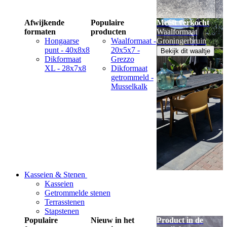
Afwijkende
Populaire
Meest verkocht
formaten
producten
Waalformaat
Hongaarse
Waalformaat -
Groningerbruin
punt - 40x8x8
20x5x7 -
Bekijk dit waaltje
Dikformaat
Grezzo
XL - 28x7x8
Dikformaat
getrommeld -
Musselkalk
Kasseien & Stenen
Kasseien
Getrommelde stenen
Terrasstenen
Stapstenen
Populaire
Nieuw in het
Product in de