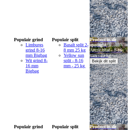
Populair grind
Populair split
Product in de
Limburgs
Basalt split 2-
spotlight
grind 8-16
8 mm 25 kg
Arctic blue - 8-16
mm Bigbag
Yellow sun
mm - 25 kg
Wit grind 8-
split - 8-16
Bekijk dit split
16 mm
mm - 25 kg
Bigbag
Populair grind
Populair split
Product in de