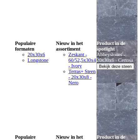
Populaire
Nieuw in het
Product in de
formaten
assortiment
spotlight
20x30x6
Zeskant -
Abbeystones -
Longstone
60/52,5x30x4
20x30x6 - Certosa
- Ivory
Bekijk deze steen
Terras+ Steen
- 20x30x8 -
Nero
Populaire
Nieuw in het
Product in de