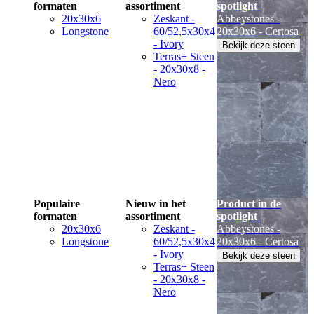
formaten
assortiment
spotlight
20x30x6
Zeskant -
Abbeystones -
Longstone
60/52,5x30x4
20x30x6 - Certosa
- Ivory
Bekijk deze steen
Terras+ Steen
- 20x30x8 -
Nero
Populaire
Nieuw in het
Product in de
formaten
assortiment
spotlight
20x30x6
Zeskant -
Abbeystones -
Longstone
60/52,5x30x4
20x30x6 - Certosa
- Ivory
Bekijk deze steen
Terras+ Steen
- 20x30x8 -
Nero