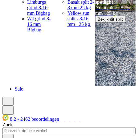
Limburgs
Basalt split 2-
spotlight
grind 8-16
8 mm 25 kg
Arctic blue - 8-16
mm Bigbag
Yellow sun
mm - 25 kg
Wit grind 8-
split - 8-16
Bekijk dit split
16 mm
mm - 25 kg
Bigbag
Sale
8.2
•
2462
beoordelingen
Zoek