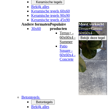
Keramische tegels
Bekijk alles
Keramische tegels 60x60
Keramische tegels 90x90
Keramische tegels 45x90
Andere formaten
Populaire
Meest verkocht
30x60
producten
Terras+ Grezzo
Terras+ -
60x60x4
60x60x4 -
Bekijk deze tegel
Summer
Patio
Square -
60x60x4 -
Concrete
Betontegels
Betontegels
Bekijk alles