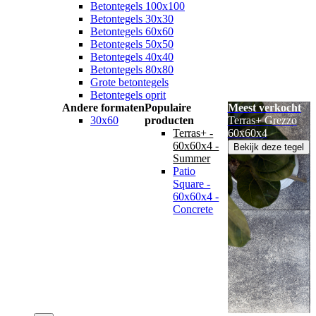
Betontegels 100x100
Betontegels 30x30
Betontegels 60x60
Betontegels 50x50
Betontegels 40x40
Betontegels 80x80
Grote betontegels
Betontegels oprit
Andere formaten
Populaire
Meest verkocht
30x60
producten
Terras+ Grezzo
Terras+ -
60x60x4
60x60x4 -
Bekijk deze tegel
Summer
Patio
Square -
60x60x4 -
Concrete