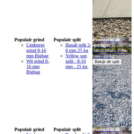
Populair grind
Populair split
Product in de
Limburgs
Basalt split 2-
spotlight
grind 8-16
8 mm 25 kg
Arctic blue - 8-16
mm Bigbag
Yellow sun
mm - 25 kg
Wit grind 8-
split - 8-16
Bekijk dit split
16 mm
mm - 25 kg
Bigbag
Populair grind
Populair split
Product in de