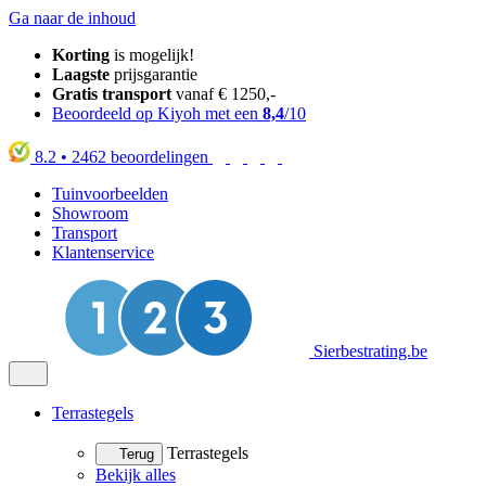
Ga naar de inhoud
Korting
is mogelijk!
Laagste
prijsgarantie
Gratis transport
vanaf € 1250,-
Beoordeeld op Kiyoh met een
8,4
/10
8.2
•
2462
beoordelingen
Tuinvoorbeelden
Showroom
Transport
Klantenservice
Sierbestrating.be
Terrastegels
Terrastegels
Terug
Bekijk alles