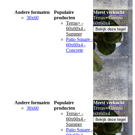
Andere formaten
Populaire
Meest verkocht
30x60
producten
Terras+ Grezzo
Terras+ -
60x60x4
60x60x4 -
Bekijk deze tegel
Summer
Patio Square -
60x60x4 -
Concrete
Andere formaten
Populaire
Meest verkocht
30x60
producten
Terras+ Grezzo
Terras+ -
60x60x4
60x60x4 -
Bekijk deze tegel
Summer
Patio Square -