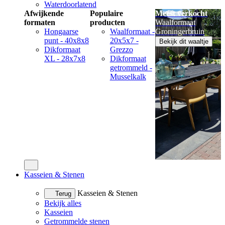
Waterdoorlatend
Afwijkende
Populaire
Meest verkocht
formaten
producten
Waalformaat
Hongaarse
Waalformaat -
Groningerbruin
punt - 40x8x8
20x5x7 -
Bekijk dit waaltje
Dikformaat
Grezzo
XL - 28x7x8
Dikformaat
getrommeld -
Musselkalk
Kasseien & Stenen
Kasseien & Stenen
Terug
Bekijk alles
Kasseien
Getrommelde stenen