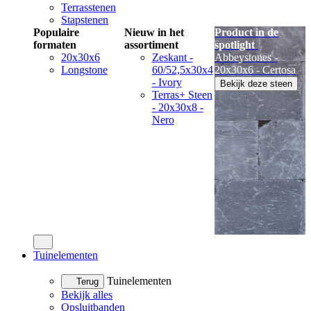
Terrasstenen
Stapstenen
Populaire
Nieuw in het
Product in de
formaten
assortiment
spotlight
20x30x6
Zeskant -
Abbeystones -
Longstone
60/52,5x30x4
20x30x6 - Certosa
- Ivory
Bekijk deze steen
Terras+ Steen
- 20x30x8 -
Nero
Tuinelementen
Tuinelementen
Terug
Bekijk alles
Opsluitbanden