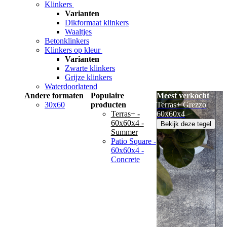
Klinkers
Varianten
Dikformaat klinkers
Waaltjes
Betonklinkers
Klinkers op kleur
Varianten
Zwarte klinkers
Grijze klinkers
Waterdoorlatend
Andere formaten
Populaire
Meest verkocht
30x60
producten
Terras+ Grezzo
Terras+ -
60x60x4
60x60x4 -
Bekijk deze tegel
Summer
Patio Square -
60x60x4 -
Concrete