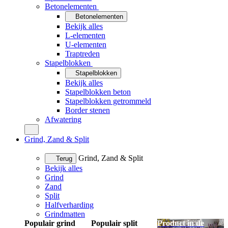
Betonelementen
Betonelementen
Bekijk alles
L-elementen
U-elementen
Traptreden
Stapelblokken
Stapelblokken
Bekijk alles
Stapelblokken beton
Stapelblokken getrommeld
Border stenen
Afwatering
Grind, Zand & Split
Grind, Zand & Split
Terug
Bekijk alles
Grind
Zand
Split
Halfverharding
Grindmatten
Populair grind
Populair split
Product in de