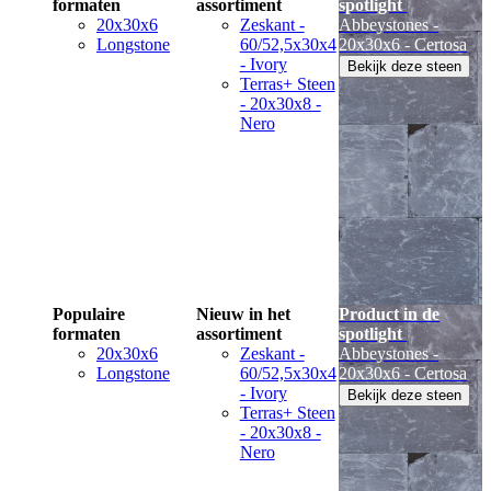
formaten
assortiment
spotlight
20x30x6
Zeskant -
Abbeystones -
Longstone
60/52,5x30x4
20x30x6 - Certosa
- Ivory
Bekijk deze steen
Terras+ Steen
- 20x30x8 -
Nero
Populaire
Nieuw in het
Product in de
formaten
assortiment
spotlight
20x30x6
Zeskant -
Abbeystones -
Longstone
60/52,5x30x4
20x30x6 - Certosa
- Ivory
Bekijk deze steen
Terras+ Steen
- 20x30x8 -
Nero