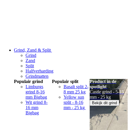
Grind, Zand & Split
Grind
Zand
Split
Halfverharding
Grindmatten
Populair grind
Populair split
Product in de
Limburgs
Basalt split 2-
spotlight
grind 8-16
8 mm 25 kg
Castle grind - 5-15
mm Bigbag
Yellow sun
mm - 25 kg
Wit grind 8-
split - 8-16
Bekijk dit grind
16 mm
mm - 25 kg
Bigbag