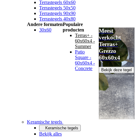
Terrastegels 60x60
Terrastegels 50x50
Terrastegels 90x90
Terrastegels 40x80
Andere formaten
Populaire
30x60
producten
Meest
Terras+ -
verkocht
60x60x4 -
Terras+
Summer
Grezzo
Patio
60x60x4
Square -
60x60x4 -
Concrete
Bekijk deze tegel
Keramische tegels
Keramische tegels
Bekijk alles