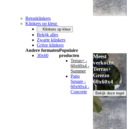
Betonklinkers
Klinkers op kleur
Klinkers op kleur
Bekijk alles
Zwarte klinkers
Grijze klinkers
Andere formaten
Populaire
30x60
producten
Meest
Terras+ -
verkocht
60x60x4 -
Terras+
Summer
Grezzo
Patio
60x60x4
Square -
60x60x4 -
Concrete
Bekijk deze tegel