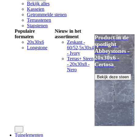
Bekijk alles
Kasseien
Getrommelde stenen
Terrasstenen
Stapstenen
Populaire
Nieuw in het
formaten
assortiment
Product in de
20x30x6
Zeskant -
spotlight
Longstone
60/52,5x30x4
Abbeystones -
- Ivory
20x30x6 -
Terras+ Steen
Certosa
- 20x30x8 -
Nero
Bekijk deze steen
Tuinelementen