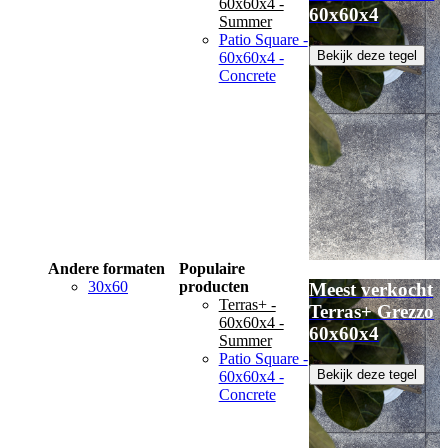
60x60x4 -
60x60x4
Summer
Patio Square -
Bekijk deze tegel
60x60x4 -
Concrete
Andere formaten
Populaire
30x60
producten
Meest verkocht
Terras+ -
Terras+ Grezzo
60x60x4 -
60x60x4
Summer
Patio Square -
Bekijk deze tegel
60x60x4 -
Concrete