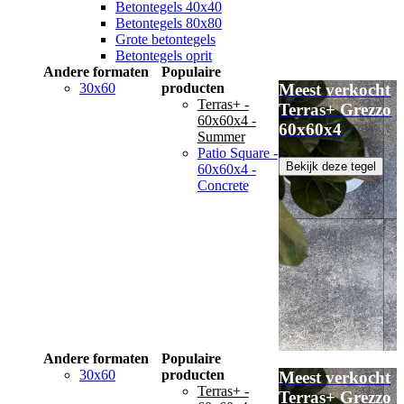
Betontegels 40x40
Betontegels 80x80
Grote betontegels
Betontegels oprit
Andere formaten
Populaire
30x60
producten
Meest verkocht
Terras+ -
Terras+ Grezzo
60x60x4 -
60x60x4
Summer
Patio Square -
Bekijk deze tegel
60x60x4 -
Concrete
Andere formaten
Populaire
30x60
producten
Meest verkocht
Terras+ -
Terras+ Grezzo