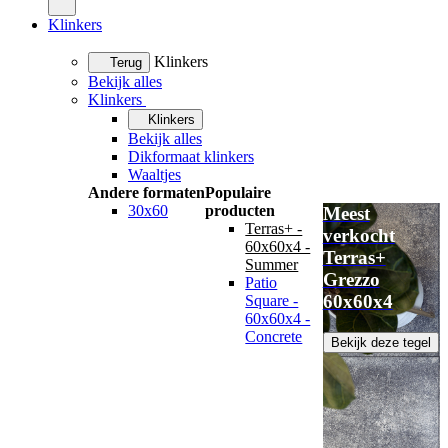
Klinkers
Klinkers
Terug
Bekijk alles
Klinkers
Klinkers
Bekijk alles
Dikformaat klinkers
Waaltjes
Andere formaten
Populaire
30x60
producten
Meest
Terras+ -
verkocht
60x60x4 -
Terras+
Summer
Grezzo
Patio
60x60x4
Square -
60x60x4 -
Concrete
Bekijk deze tegel