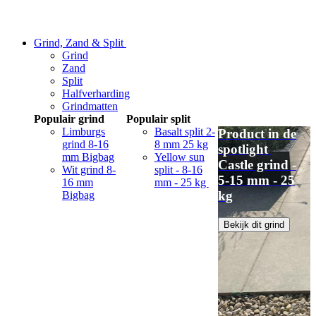
Grind, Zand & Split
Grind
Zand
Split
Halfverharding
Grindmatten
Populair grind
Populair split
Limburgs
Basalt split 2-
Product in de
grind 8-16
8 mm 25 kg
spotlight
mm Bigbag
Yellow sun
Castle grind -
Wit grind 8-
split - 8-16
5-15 mm - 25
16 mm
mm - 25 kg
kg
Bigbag
Bekijk dit grind