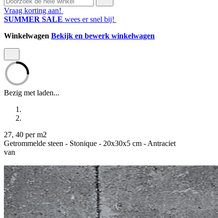
Vraag korting aan!
SUMMER SALE
wees er snel bij!
Winkelwagen
Bekijk en bewerk winkelwagen
Bezig met laden...
27
,
40
per m2
Getrommelde steen - Stonique - 20x30x5 cm - Antraciet
van