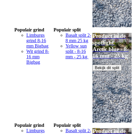
Populair grind
Populair split
Limburgs
Basalt split 2-
Product in de
grind 8-16
8 mm 25 kg
spotlight
mm Bigbag
Yellow sun
Arctic blue - 8-
Wit grind 8-
split - 8-16
16 mm - 25 kg
16 mm
mm - 25 kg
Bigbag
Bekijk dit split
Populair grind
Populair split
Limburgs
Basalt split 2-
Product in de