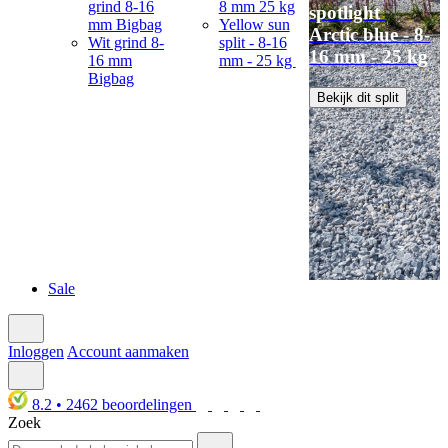
grind 8-16
8 mm 25 kg
spotlight
mm Bigbag
Yellow sun
Arctic blue - 8-
Wit grind 8-
split - 8-16
16 mm - 25 kg
16 mm
mm - 25 kg
Bigbag
Bekijk dit split
Sale
Inloggen
Account aanmaken
8.2
•
2462
beoordelingen
Zoek