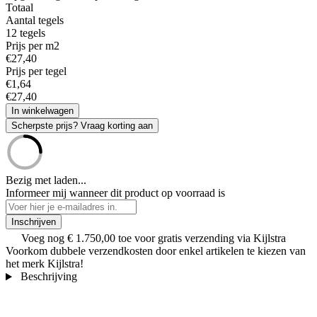
Totaal
Aantal tegels
12
tegels
Prijs per m2
€
27
,
40
Prijs per tegel
€
1
,
64
€
27
,
40
In winkelwagen
Scherpste prijs? Vraag korting aan
Bezig met laden...
Informeer mij wanneer dit product op voorraad is
Inschrijven
Voeg nog
€ 1.750,00
toe voor gratis verzending via Kijlstra
Voorkom dubbele verzendkosten door enkel artikelen te kiezen van
het merk Kijlstra!
Beschrijving