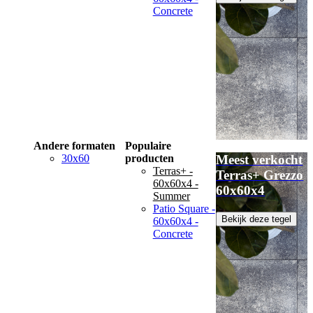
Concrete
Andere formaten
Populaire
30x60
producten
Meest verkocht
Terras+ -
Terras+ Grezzo
60x60x4 -
60x60x4
Summer
Patio Square -
Bekijk deze tegel
60x60x4 -
Concrete