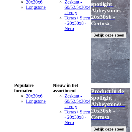
20x30x6
Zeskant -
spotlight
Longstone
60/52,5x30x4
Abbeystones -
- Ivory
20x30x6 -
Terras+ Steen
Certosa
- 20x30x8 -
Nero
Bekijk deze steen
Populaire
Nieuw in het
formaten
assortiment
Product in de
20x30x6
Zeskant -
spotlight
Longstone
60/52,5x30x4
Abbeystones -
- Ivory
20x30x6 -
Terras+ Steen
Certosa
- 20x30x8 -
Nero
Bekijk deze steen