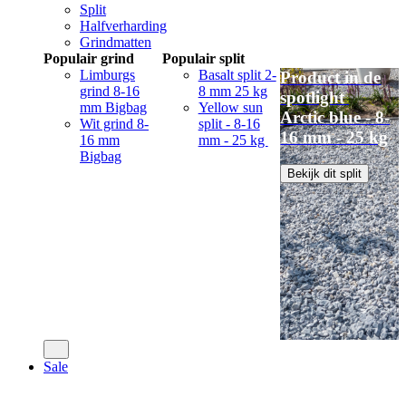
Split
Halfverharding
Grindmatten
Populair grind
Populair split
Limburgs
Basalt split 2-
Product in de
grind 8-16
8 mm 25 kg
spotlight
mm Bigbag
Yellow sun
Arctic blue - 8-
Wit grind 8-
split - 8-16
16 mm - 25 kg
16 mm
mm - 25 kg
Bigbag
Bekijk dit split
Sale