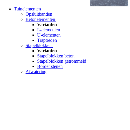
Tuinelementen
Opsluitbanden
Betonelementen
Varianten
L-elementen
U-elementen
Traptreden
Stapelblokken
Varianten
Stapelblokken beton
Stapelblokken getrommeld
Border stenen
Afwatering