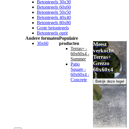
Betontegels 30x30
Betontegels 60x60
Betontegels 50x50
Betontegels 40x40
Betontegels 80x80
Grote betontegels
Betontegels oprit
Andere formaten
Populaire
30x60
producten
Meest
Terras+ -
verkocht
60x60x4 -
Terras+
Summer
Grezzo
Patio
60x60x4
Square -
60x60x4 -
Concrete
Bekijk deze tegel