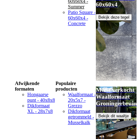
60x60x4 -
60x60x4
Summer
Patio Square -
Bekijk deze tegel
60x60x4 -
Concrete
Afwijkende
Populaire
formaten
producten
Meest verkocht
Hongaarse
Waalformaat -
Waalformaat
punt - 40x8x8
20x5x7 -
Groningerbruin
Dikformaat
Grezzo
XL - 28x7x8
Dikformaat
Bekijk dit waaltje
getrommeld -
Musselkalk