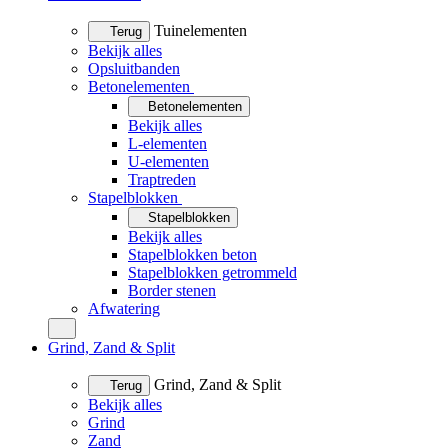
Tuinelementen
Terug
Bekijk alles
Opsluitbanden
Betonelementen
Betonelementen
Bekijk alles
L-elementen
U-elementen
Traptreden
Stapelblokken
Stapelblokken
Bekijk alles
Stapelblokken beton
Stapelblokken getrommeld
Border stenen
Afwatering
Grind, Zand & Split
Grind, Zand & Split
Terug
Bekijk alles
Grind
Zand