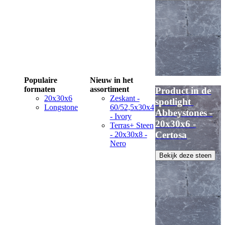
Populaire
Nieuw in het
formaten
assortiment
Product in de
20x30x6
Zeskant -
spotlight
Longstone
60/52,5x30x4
Abbeystones -
- Ivory
20x30x6 -
Terras+ Steen
Certosa
- 20x30x8 -
Nero
Bekijk deze steen