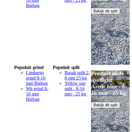
16 mm
mm - 25 kg
Bigbag
Bekijk dit split
Populair grind
Populair split
Limburgs
Basalt split 2-
Product in de
grind 8-16
8 mm 25 kg
spotlight
mm Bigbag
Yellow sun
Arctic blue - 8-
Wit grind 8-
split - 8-16
16 mm - 25 kg
16 mm
mm - 25 kg
Bigbag
Bekijk dit split