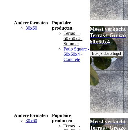
Andere formaten
Populaire
30x60
producten
Meest verkocht
Terras+ -
Terras+ Grezzo
60x60x4 -
60x60x4
Summer
Patio Square -
Bekijk deze tegel
60x60x4 -
Concrete
Andere formaten
Populaire
30x60
producten
Meest verkocht
Terras+ -
Terras+ Grezzo