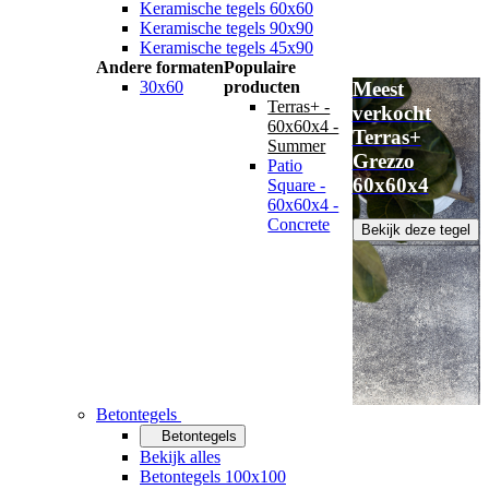
Keramische tegels 60x60
Keramische tegels 90x90
Keramische tegels 45x90
Andere formaten
Populaire
30x60
producten
Meest
Terras+ -
verkocht
60x60x4 -
Terras+
Summer
Grezzo
Patio
60x60x4
Square -
60x60x4 -
Concrete
Bekijk deze tegel
Betontegels
Betontegels
Bekijk alles
Betontegels 100x100