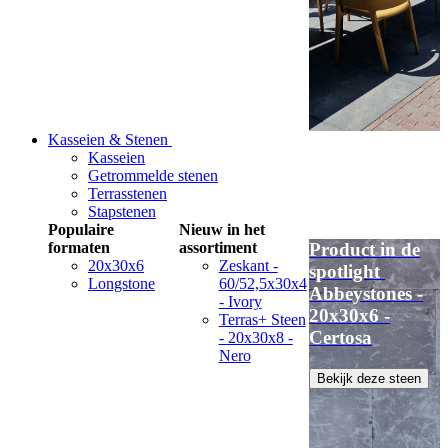
Kasseien & Stenen
Kasseien
Getrommelde stenen
Terrasstenen
Stapstenen
Populaire
Nieuw in het
formaten
assortiment
Product in de
20x30x6
Zeskant -
spotlight
Longstone
60/52,5x30x4
Abbeystones -
- Ivory
20x30x6 -
Terras+ Steen
Certosa
- 20x30x8 -
Nero
Bekijk deze steen