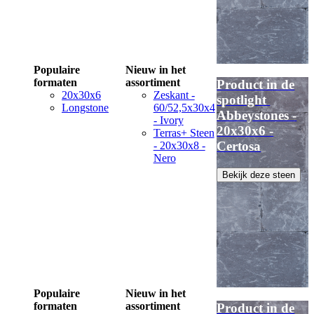
Populaire
Nieuw in het
formaten
assortiment
Product in de
20x30x6
Zeskant -
spotlight
Longstone
60/52,5x30x4
Abbeystones -
- Ivory
20x30x6 -
Terras+ Steen
Certosa
- 20x30x8 -
Nero
Bekijk deze steen
Populaire
Nieuw in het
formaten
assortiment
Product in de