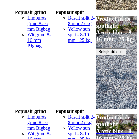
Populair grind
Populair split
Limburgs
Basalt split 2-
Product in de
grind 8-16
8 mm 25 kg
spotlight
mm Bigbag
Yellow sun
Arctic blue - 8-
Wit grind 8-
split - 8-16
16 mm - 25 kg
16 mm
mm - 25 kg
Bigbag
Bekijk dit split
Populair grind
Populair split
Limburgs
Basalt split 2-
Product in de
grind 8-16
8 mm 25 kg
spotlight
mm Bigbag
Yellow sun
Arctic blue - 8-
Wit grind 8-
split - 8-16
16 mm - 25 kg