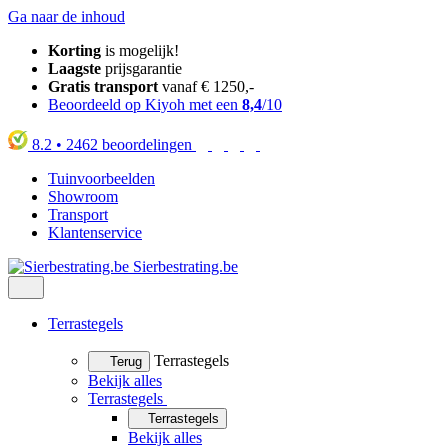
Ga naar de inhoud
Korting
is mogelijk!
Laagste
prijsgarantie
Gratis transport
vanaf € 1250,-
Beoordeeld op Kiyoh met een
8,4
/10
8.2
•
2462
beoordelingen
Tuinvoorbeelden
Showroom
Transport
Klantenservice
Sierbestrating.be
Terrastegels
Terrastegels
Terug
Bekijk alles
Terrastegels
Terrastegels
Bekijk alles