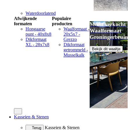
Waterdoorlatend
Afwijkende
Populaire
formaten
producten
Meest verkocht
Hongaarse
Waalformaat -
Waalformaat
punt - 40x8x8
20x5x7 -
Groningerbruin
Dikformaat
Grezzo
XL - 28x7x8
Dikformaat
Bekijk dit waaltje
getrommeld -
Musselkalk
Kasseien & Stenen
Kasseien & Stenen
Terug