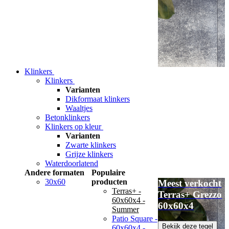
Klinkers
Klinkers
Varianten
Dikformaat klinkers
Waaltjes
Betonklinkers
Klinkers op kleur
Varianten
Zwarte klinkers
Grijze klinkers
Waterdoorlatend
Andere formaten
Populaire
30x60
producten
Meest verkocht
Terras+ -
Terras+ Grezzo
60x60x4 -
60x60x4
Summer
Patio Square -
Bekijk deze tegel
60x60x4 -