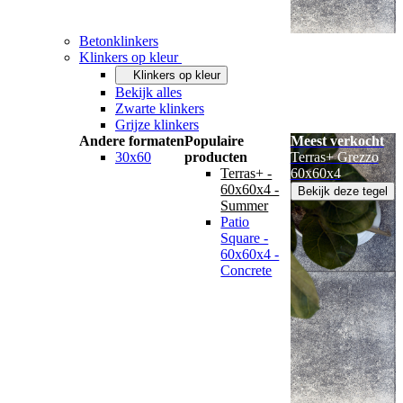
Betonklinkers
Klinkers op kleur
Klinkers op kleur
Bekijk alles
Zwarte klinkers
Grijze klinkers
Andere formaten
Populaire
Meest verkocht
30x60
producten
Terras+ Grezzo
Terras+ -
60x60x4
60x60x4 -
Bekijk deze tegel
Summer
Patio
Square -
60x60x4 -
Concrete