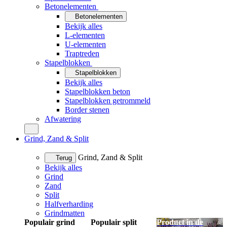
Betonelementen
Betonelementen
Bekijk alles
L-elementen
U-elementen
Traptreden
Stapelblokken
Stapelblokken
Bekijk alles
Stapelblokken beton
Stapelblokken getrommeld
Border stenen
Afwatering
Grind, Zand & Split
Grind, Zand & Split
Terug
Bekijk alles
Grind
Zand
Split
Halfverharding
Grindmatten
Populair grind
Populair split
Product in de