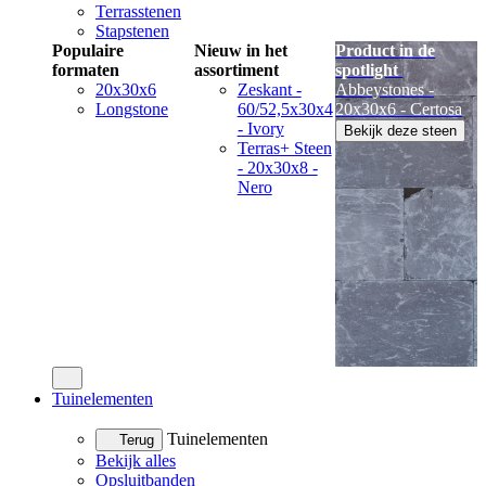
Terrasstenen
Stapstenen
Populaire
Nieuw in het
Product in de
formaten
assortiment
spotlight
20x30x6
Zeskant -
Abbeystones -
Longstone
60/52,5x30x4
20x30x6 - Certosa
- Ivory
Bekijk deze steen
Terras+ Steen
- 20x30x8 -
Nero
Tuinelementen
Tuinelementen
Terug
Bekijk alles
Opsluitbanden