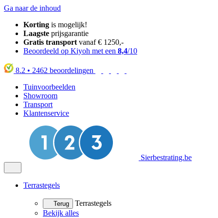
Ga naar de inhoud
Korting
is mogelijk!
Laagste
prijsgarantie
Gratis transport
vanaf € 1250,-
Beoordeeld op Kiyoh met een
8,4
/10
8.2
•
2462
beoordelingen
Tuinvoorbeelden
Showroom
Transport
Klantenservice
Sierbestrating.be
Terrastegels
Terrastegels
Terug
Bekijk alles