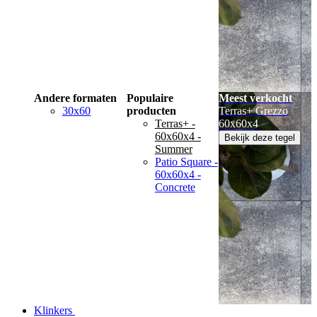
Andere formaten
Populaire
Meest verkocht
30x60
producten
Terras+ Grezzo
Terras+ -
60x60x4
60x60x4 -
Bekijk deze tegel
Summer
Patio Square -
60x60x4 -
Concrete
Klinkers