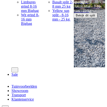
Limburgs
Basalt split 2-
spotlight
grind 8-16
8 mm 25 kg
Arctic blue - 8-16
mm Bigbag
Yellow sun
mm - 25 kg
Wit grind 8-
split - 8-16
Bekijk dit split
16 mm
mm - 25 kg
Bigbag
Sale
Tuinvoorbeelden
Showroom
Transport
Klantenservice