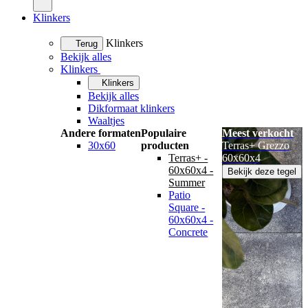
Klinkers
Klinkers
Terug
Bekijk alles
Klinkers
Klinkers
Bekijk alles
Dikformaat klinkers
Waaltjes
Andere formaten
Populaire
Meest verkocht
30x60
producten
Terras+ Grezzo
Terras+ -
60x60x4
60x60x4 -
Bekijk deze tegel
Summer
Patio
Square -
60x60x4 -
Concrete