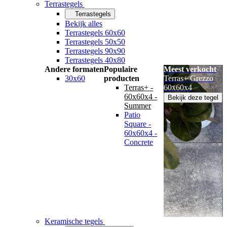
Terrastegels
Terrastegels
Bekijk alles
Terrastegels 60x60
Terrastegels 50x50
Terrastegels 90x90
Terrastegels 40x80
Andere formaten
Populaire
Meest verkocht
30x60
producten
Terras+ Grezzo
Terras+ -
60x60x4
60x60x4 -
Bekijk deze tegel
Summer
Patio
Square -
60x60x4 -
Concrete
Keramische tegels