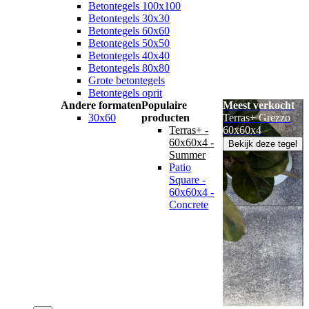
Betontegels 100x100
Betontegels 30x30
Betontegels 60x60
Betontegels 50x50
Betontegels 40x40
Betontegels 80x80
Grote betontegels
Betontegels oprit
Andere formaten
Populaire
Meest verkocht
30x60
producten
Terras+ Grezzo
Terras+ -
60x60x4
60x60x4 -
Bekijk deze tegel
Summer
Patio
Square -
60x60x4 -
Concrete