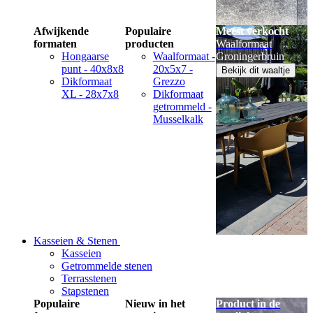
Afwijkende
Populaire
Meest verkocht
formaten
producten
Waalformaat
Hongaarse
Waalformaat -
Groningerbruin
punt - 40x8x8
20x5x7 -
Bekijk dit waaltje
Dikformaat
Grezzo
XL - 28x7x8
Dikformaat
getrommeld -
Musselkalk
Kasseien & Stenen
Kasseien
Getrommelde stenen
Terrasstenen
Stapstenen
Populaire
Nieuw in het
Product in de