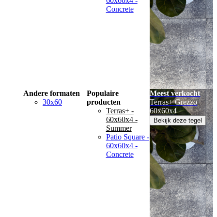
60x60x4 -
Concrete
Andere formaten
Populaire
Meest verkocht
30x60
producten
Terras+ Grezzo
Terras+ -
60x60x4
60x60x4 -
Bekijk deze tegel
Summer
Patio Square -
60x60x4 -
Concrete