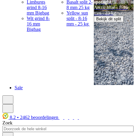
Limburgs
Basalt split 2-
spotlight
grind 8-16
8 mm 25 kg
Arctic blue - 8-16
mm Bigbag
Yellow sun
mm - 25 kg
Wit grind 8-
split - 8-16
Bekijk dit split
16 mm
mm - 25 kg
Bigbag
Sale
8.2
•
2462
beoordelingen
Zoek