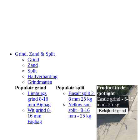
Grind, Zand & Split
Grind
Zand
Split
Halfverharding
Grindmatten
Populair grind
Populair split
Product in de
Limburgs
Basalt split 2-
spotlight
grind 8-16
8 mm 25 kg
Castle grind - 5-15
mm Bigbag
Yellow sun
mm - 25 kg
Wit grind 8-
split - 8-16
Bekijk dit grind
16 mm
mm - 25 kg
Bigbag