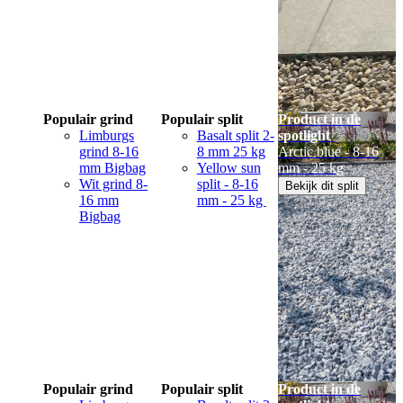
Populair grind
Populair split
Product in de
Limburgs
Basalt split 2-
spotlight
grind 8-16
8 mm 25 kg
Arctic blue - 8-16
mm Bigbag
Yellow sun
mm - 25 kg
Wit grind 8-
split - 8-16
Bekijk dit split
16 mm
mm - 25 kg
Bigbag
Populair grind
Populair split
Product in de