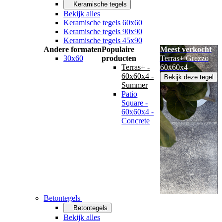
Keramische tegels
Bekijk alles
Keramische tegels 60x60
Keramische tegels 90x90
Keramische tegels 45x90
Andere formaten
Populaire
Meest verkocht
30x60
producten
Terras+ Grezzo
Terras+ -
60x60x4
60x60x4 -
Bekijk deze tegel
Summer
Patio
Square -
60x60x4 -
Concrete
Betontegels
Betontegels
Bekijk alles