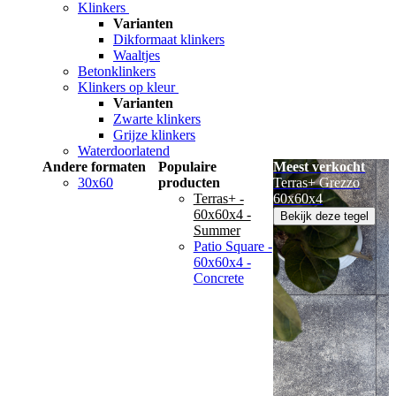
Klinkers
Varianten
Dikformaat klinkers
Waaltjes
Betonklinkers
Klinkers op kleur
Varianten
Zwarte klinkers
Grijze klinkers
Waterdoorlatend
Andere formaten
Populaire
Meest verkocht
30x60
producten
Terras+ Grezzo
Terras+ -
60x60x4
60x60x4 -
Bekijk deze tegel
Summer
Patio Square -
60x60x4 -
Concrete