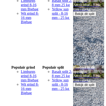
Limburgs
Basalt split 2-
spotlight
grind 8-16
8 mm 25 kg
Arctic blue - 8-16
mm Bigbag
Yellow sun
mm - 25 kg
Wit grind 8-
split - 8-16
Bekijk dit split
16 mm
mm - 25 kg
Bigbag
Populair grind
Populair split
Product in de
Limburgs
Basalt split 2-
spotlight
grind 8-16
8 mm 25 kg
Arctic blue - 8-16
mm Bigbag
Yellow sun
mm - 25 kg
Wit grind 8-
split - 8-16
Bekijk dit split
16 mm
mm - 25 kg
Bigbag