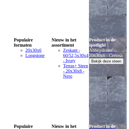
Populaire
Nieuw in het
Product in de
formaten
assortiment
spotlight
20x30x6
Zeskant -
Abbeystones -
Longstone
60/52,5x30x4
20x30x6 - Certosa
- Ivory
Bekijk deze steen
Terras+ Steen
- 20x30x8 -
Nero
Populaire
Nieuw in het
Product in de