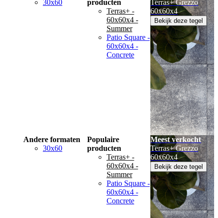
30x60
producten
Terras+ Grezzo
Terras+ -
60x60x4
60x60x4 -
Bekijk deze tegel
Summer
Patio Square -
60x60x4 -
Concrete
Andere formaten
Populaire
Meest verkocht
30x60
producten
Terras+ Grezzo
Terras+ -
60x60x4
60x60x4 -
Bekijk deze tegel
Summer
Patio Square -
60x60x4 -
Concrete