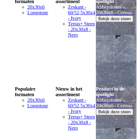
formaten
assortiment
spotlight
20x30x6
Zeskant -
Abbeystones -
Longstone
60/52,5x30x4
20x30x6 - Certosa
- Ivory
Bekijk deze steen
Terras+ Steen
- 20x30x8 -
Nero
Populaire
Nieuw in het
Product in de
formaten
assortiment
spotlight
20x30x6
Zeskant -
Abbeystones -
Longstone
60/52,5x30x4
20x30x6 - Certosa
- Ivory
Bekijk deze steen
Terras+ Steen
- 20x30x8 -
Nero