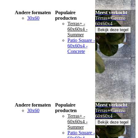
Andere formaten
Populaire
Meest verkocht
30x60
producten
Terras+ Grezzo
Terras+ -
60x60x4
60x60x4 -
Bekijk deze tegel
Summer
Patio Square -
60x60x4 -
Concrete
Andere formaten
Populaire
Meest verkocht
30x60
producten
Terras+ Grezzo
Terras+ -
60x60x4
60x60x4 -
Bekijk deze tegel
Summer
Patio Square -