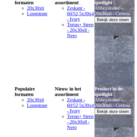
formaten
assortiment
spotlight
20x30x6
Zeskant -
Abbeystones -
Longstone
60/52,5x30x4
20x30x6 - Certosa
- Ivory
Bekijk deze steen
Terras+ Steen
- 20x30x8 -
Nero
Populaire
Nieuw in het
Product in de
formaten
assortiment
spotlight
20x30x6
Zeskant -
Abbeystones -
Longstone
60/52,5x30x4
20x30x6 - Certosa
- Ivory
Bekijk deze steen
Terras+ Steen
- 20x30x8 -
Nero