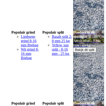
Populair grind
Populair split
Product in de
Limburgs
Basalt split 2-
spotlight
grind 8-16
8 mm 25 kg
Arctic blue - 8-16
mm Bigbag
Yellow sun
mm - 25 kg
Wit grind 8-
split - 8-16
Bekijk dit split
16 mm
mm - 25 kg
Bigbag
Populair grind
Populair split
Product in de