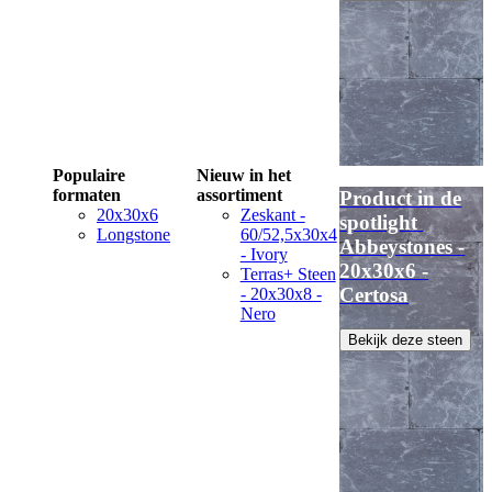
Populaire
Nieuw in het
formaten
assortiment
Product in de
20x30x6
Zeskant -
spotlight
Longstone
60/52,5x30x4
Abbeystones -
- Ivory
20x30x6 -
Terras+ Steen
Certosa
- 20x30x8 -
Nero
Bekijk deze steen