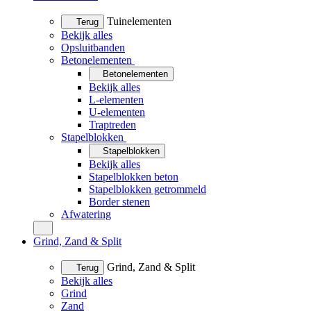
Tuinelementen
Terug
Bekijk alles
Opsluitbanden
Betonelementen
Betonelementen
Bekijk alles
L-elementen
U-elementen
Traptreden
Stapelblokken
Stapelblokken
Bekijk alles
Stapelblokken beton
Stapelblokken getrommeld
Border stenen
Afwatering
Grind, Zand & Split
Grind, Zand & Split
Terug
Bekijk alles
Grind
Zand