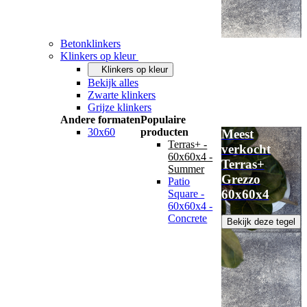
Betonklinkers
Klinkers op kleur
Klinkers op kleur
Bekijk alles
Zwarte klinkers
Grijze klinkers
Andere formaten
Populaire
30x60
producten
Meest
Terras+ -
verkocht
60x60x4 -
Terras+
Summer
Grezzo
Patio
60x60x4
Square -
60x60x4 -
Concrete
Bekijk deze tegel