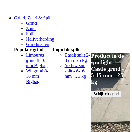
Grind, Zand & Split
Grind
Zand
Split
Halfverharding
Grindmatten
Populair grind
Populair split
Limburgs
Basalt split 2-
Product in de
grind 8-16
8 mm 25 kg
spotlight
mm Bigbag
Yellow sun
Castle grind -
Wit grind 8-
split - 8-16
5-15 mm - 25
16 mm
mm - 25 kg
kg
Bigbag
Bekijk dit grind