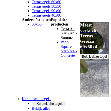
Terrastegels 60x60
Terrastegels 50x50
Terrastegels 90x90
Terrastegels 40x80
Andere formaten
Populaire
30x60
producten
Meest
Terras+ -
verkocht
60x60x4 -
Terras+
Summer
Grezzo
Patio
60x60x4
Square -
60x60x4 -
Concrete
Bekijk deze tegel
Keramische tegels
Keramische tegels
Bekijk alles