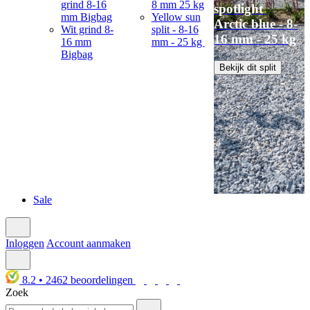
grind 8-16
8 mm 25 kg
spotlight
mm Bigbag
Yellow sun
Arctic blue - 8-
Wit grind 8-
split - 8-16
16 mm - 25 kg
16 mm
mm - 25 kg
Bigbag
Bekijk dit split
Sale
Inloggen
Account aanmaken
8.2
•
2462
beoordelingen
Zoek