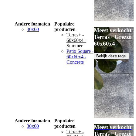
Andere formaten
Populaire
30x60
producten
Meest verkocht
Terras+ -
Terras+ Grezzo
60x60x4 -
60x60x4
Summer
Patio Square -
Bekijk deze tegel
60x60x4 -
Concrete
Andere formaten
Populaire
30x60
producten
Meest verkocht
Terras+ -
Terras+ Grezzo