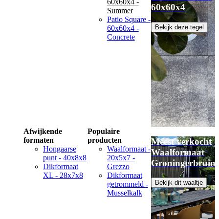
60x60x4 -
60x60x4
Summer
Patio Square -
Bekijk deze tegel
60x60x4 -
Concrete
Afwijkende
Populaire
formaten
producten
Meest verkocht
Hongaarse
Waalformaat -
Waalformaat
punt - 40x8x8
20x5x7 -
Groningerbruin
Dikformaat
Grezzo
XL - 28x7x8
Dikformaat
Bekijk dit waaltje
getrommeld -
Musselkalk