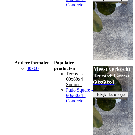
Concrete
Andere formaten
Populaire
30x60
producten
Meest verkocht
Terras+ -
Terras+ Grezzo
60x60x4 -
60x60x4
Summer
Patio Square -
Bekijk deze tegel
60x60x4 -
Concrete