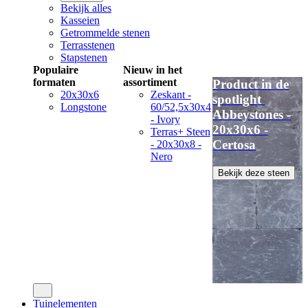
Bekijk alles
Kasseien
Getrommelde stenen
Terrasstenen
Stapstenen
Populaire
Nieuw in het
formaten
assortiment
Product in de
20x30x6
Zeskant -
spotlight
Longstone
60/52,5x30x4
Abbeystones -
- Ivory
20x30x6 -
Terras+ Steen
Certosa
- 20x30x8 -
Nero
Bekijk deze steen
Tuinelementen