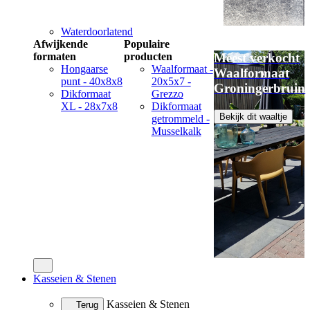
Waterdoorlatend
Afwijkende
Populaire
formaten
producten
Meest verkocht
Hongaarse
Waalformaat -
Waalformaat
punt - 40x8x8
20x5x7 -
Groningerbruin
Dikformaat
Grezzo
XL - 28x7x8
Dikformaat
Bekijk dit waaltje
getrommeld -
Musselkalk
Kasseien & Stenen
Kasseien & Stenen
Terug