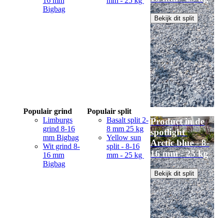
16 mm
mm - 25 kg
Bigbag
Bekijk dit split
Populair grind
Populair split
Limburgs
Basalt split 2-
Product in de
grind 8-16
8 mm 25 kg
spotlight
mm Bigbag
Yellow sun
Arctic blue - 8-
Wit grind 8-
split - 8-16
16 mm - 25 kg
16 mm
mm - 25 kg
Bigbag
Bekijk dit split