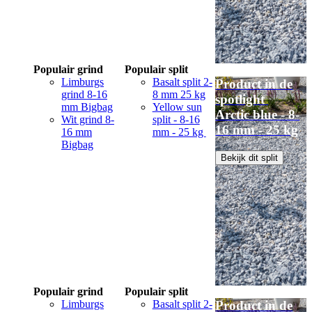
Populair grind
Populair split
Limburgs
Basalt split 2-
Product in de
grind 8-16
8 mm 25 kg
spotlight
mm Bigbag
Yellow sun
Arctic blue - 8-
Wit grind 8-
split - 8-16
16 mm - 25 kg
16 mm
mm - 25 kg
Bigbag
Bekijk dit split
Populair grind
Populair split
Limburgs
Basalt split 2-
Product in de