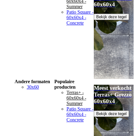
60x60x4 -
60x60x4
Summer
Patio Square -
Bekijk deze tegel
60x60x4 -
Concrete
Andere formaten
Populaire
30x60
producten
Meest verkocht
Terras+ -
Terras+ Grezzo
60x60x4 -
60x60x4
Summer
Patio Square -
Bekijk deze tegel
60x60x4 -
Concrete