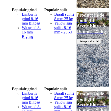
Populair grind
Populair split
Limburgs
Basalt split 2-
Product in de
grind 8-16
8 mm 25 kg
spotlight
mm Bigbag
Yellow sun
Arctic blue - 8-
Wit grind 8-
split - 8-16
16 mm - 25 kg
16 mm
mm - 25 kg
Bigbag
Bekijk dit split
Populair grind
Populair split
Limburgs
Basalt split 2-
Product in de
grind 8-16
8 mm 25 kg
spotlight
mm Bigbag
Yellow sun
Arctic blue - 8-
Wit grind 8-
split - 8-16
16 mm - 25 kg