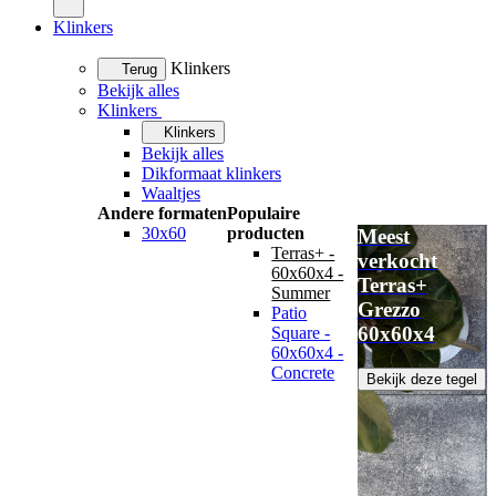
Klinkers
Klinkers
Terug
Bekijk alles
Klinkers
Klinkers
Bekijk alles
Dikformaat klinkers
Waaltjes
Andere formaten
Populaire
30x60
producten
Meest
Terras+ -
verkocht
60x60x4 -
Terras+
Summer
Grezzo
Patio
60x60x4
Square -
60x60x4 -
Concrete
Bekijk deze tegel