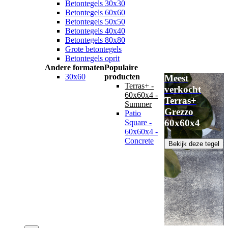
Betontegels 30x30
Betontegels 60x60
Betontegels 50x50
Betontegels 40x40
Betontegels 80x80
Grote betontegels
Betontegels oprit
Andere formaten
Populaire
30x60
producten
Meest
Terras+ -
verkocht
60x60x4 -
Terras+
Summer
Grezzo
Patio
60x60x4
Square -
60x60x4 -
Concrete
Bekijk deze tegel