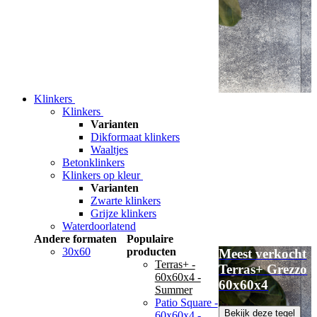
Klinkers
Klinkers
Varianten
Dikformaat klinkers
Waaltjes
Betonklinkers
Klinkers op kleur
Varianten
Zwarte klinkers
Grijze klinkers
Waterdoorlatend
Andere formaten
Populaire
30x60
producten
Meest verkocht
Terras+ -
Terras+ Grezzo
60x60x4 -
60x60x4
Summer
Patio Square -
Bekijk deze tegel
60x60x4 -