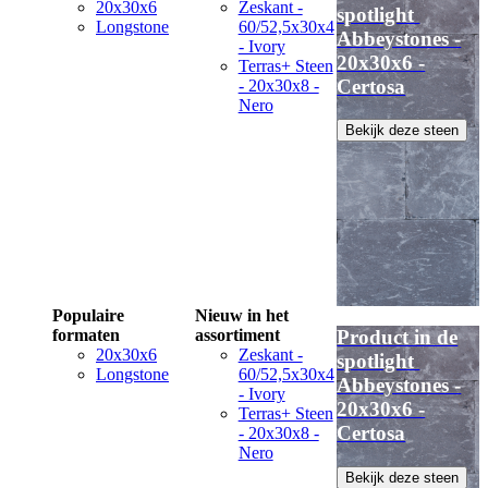
20x30x6
Zeskant -
spotlight
Longstone
60/52,5x30x4
Abbeystones -
- Ivory
20x30x6 -
Terras+ Steen
Certosa
- 20x30x8 -
Nero
Bekijk deze steen
Populaire
Nieuw in het
formaten
assortiment
Product in de
20x30x6
Zeskant -
spotlight
Longstone
60/52,5x30x4
Abbeystones -
- Ivory
20x30x6 -
Terras+ Steen
Certosa
- 20x30x8 -
Nero
Bekijk deze steen