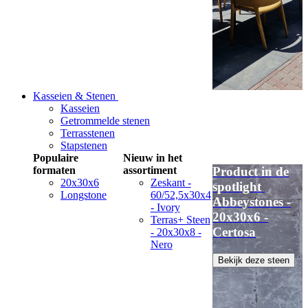
Kasseien & Stenen
Kasseien
Getrommelde stenen
Terrasstenen
Stapstenen
Populaire
Nieuw in het
formaten
assortiment
Product in de
20x30x6
Zeskant -
spotlight
Longstone
60/52,5x30x4
Abbeystones -
- Ivory
20x30x6 -
Terras+ Steen
Certosa
- 20x30x8 -
Nero
Bekijk deze steen