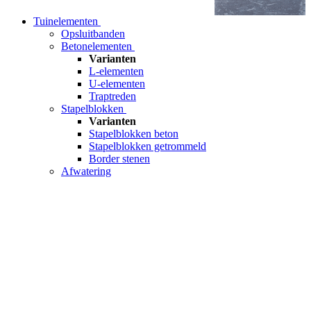
Tuinelementen
Opsluitbanden
Betonelementen
Varianten
L-elementen
U-elementen
Traptreden
Stapelblokken
Varianten
Stapelblokken beton
Stapelblokken getrommeld
Border stenen
Afwatering