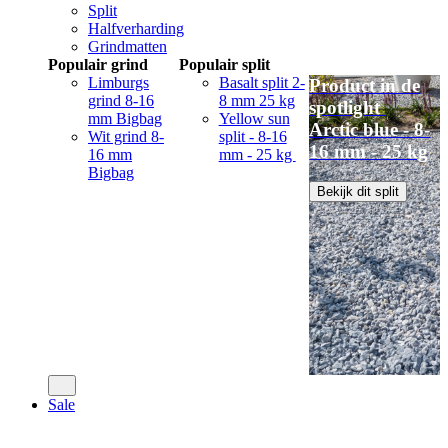
Split
Halfverharding
Grindmatten
Populair grind
Populair split
Limburgs
Basalt split 2-
Product in de
grind 8-16
8 mm 25 kg
spotlight
mm Bigbag
Yellow sun
Arctic blue - 8-
Wit grind 8-
split - 8-16
16 mm - 25 kg
16 mm
mm - 25 kg
Bigbag
Bekijk dit split
Sale