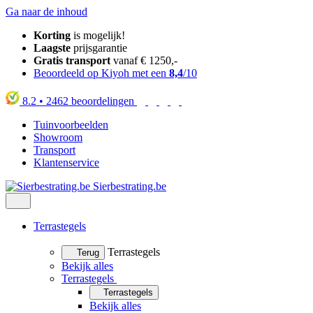
Ga naar de inhoud
Korting
is mogelijk!
Laagste
prijsgarantie
Gratis transport
vanaf € 1250,-
Beoordeeld op Kiyoh met een
8,4
/10
8.2
•
2462
beoordelingen
Tuinvoorbeelden
Showroom
Transport
Klantenservice
Sierbestrating.be
Terrastegels
Terrastegels
Terug
Bekijk alles
Terrastegels
Terrastegels
Bekijk alles