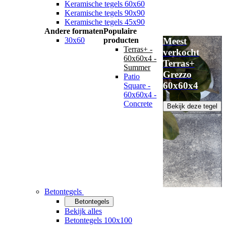
Keramische tegels 60x60
Keramische tegels 90x90
Keramische tegels 45x90
Andere formaten
Populaire
30x60
producten
Meest
Terras+ -
verkocht
60x60x4 -
Terras+
Summer
Grezzo
Patio
60x60x4
Square -
60x60x4 -
Concrete
Bekijk deze tegel
Betontegels
Betontegels
Bekijk alles
Betontegels 100x100