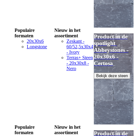
Populaire
Nieuw in het
formaten
assortiment
Product in de
20x30x6
Zeskant -
spotlight
Longstone
60/52,5x30x4
Abbeystones -
- Ivory
20x30x6 -
Terras+ Steen
Certosa
- 20x30x8 -
Nero
Bekijk deze steen
Populaire
Nieuw in het
formaten
assortiment
Product in de