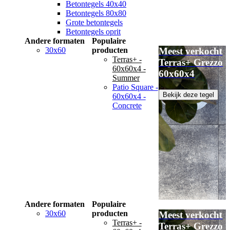
Betontegels 40x40
Betontegels 80x80
Grote betontegels
Betontegels oprit
Andere formaten
Populaire
30x60
producten
Meest verkocht
Terras+ -
Terras+ Grezzo
60x60x4 -
60x60x4
Summer
Patio Square -
Bekijk deze tegel
60x60x4 -
Concrete
Andere formaten
Populaire
30x60
producten
Meest verkocht
Terras+ -
Terras+ Grezzo