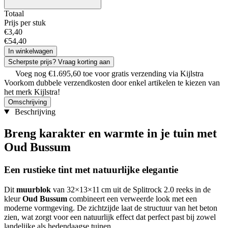
Totaal
Prijs per stuk
€
3
,
40
€
54
,
40
In winkelwagen
Scherpste prijs? Vraag korting aan
Voeg nog
€
1
.
695
,
60
toe voor gratis verzending via Kijlstra
Voorkom dubbele verzendkosten door enkel artikelen te kiezen van
het merk Kijlstra!
Omschrijving
Beschrijving
Breng karakter en warmte in je tuin met
Oud Bussum
Een rustieke tint met natuurlijke elegantie
Dit
muurblok
van 32×13×11 cm uit de Splitrock 2.0 reeks in de
kleur
Oud Bussum
combineert een verweerde look met een
moderne vormgeving. De zichtzijde laat de structuur van het beton
zien, wat zorgt voor een natuurlijk effect dat perfect past bij zowel
landelijke als hedendaagse tuinen.