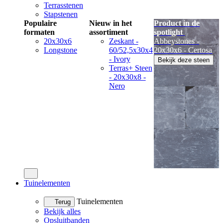
Terrasstenen
Stapstenen
Populaire
Nieuw in het
Product in de
formaten
assortiment
spotlight
20x30x6
Zeskant -
Abbeystones -
Longstone
60/52,5x30x4
20x30x6 - Certosa
- Ivory
Bekijk deze steen
Terras+ Steen
- 20x30x8 -
Nero
Tuinelementen
Tuinelementen
Terug
Bekijk alles
Opsluitbanden