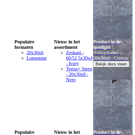
Populaire
Nieuw in het
Product in de
formaten
assortiment
spotlight
20x30x6
Zeskant -
Abbeystones -
Longstone
60/52,5x30x4
20x30x6 - Certosa
- Ivory
Bekijk deze steen
Terras+ Steen
- 20x30x8 -
Nero
Populaire
Nieuw in het
Product in de