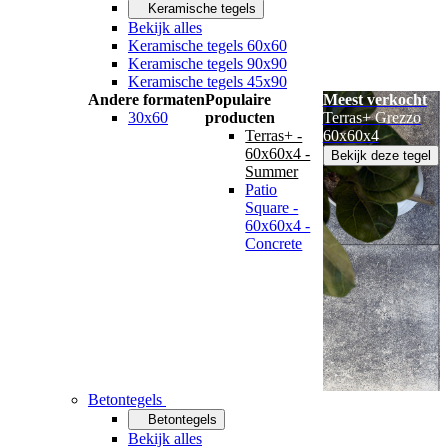
Keramische tegels
Bekijk alles
Keramische tegels 60x60
Keramische tegels 90x90
Keramische tegels 45x90
Andere formaten
Populaire
Meest verkocht
30x60
producten
Terras+ Grezzo
Terras+ -
60x60x4
60x60x4 -
Bekijk deze tegel
Summer
Patio
Square -
60x60x4 -
Concrete
Betontegels
Betontegels
Bekijk alles