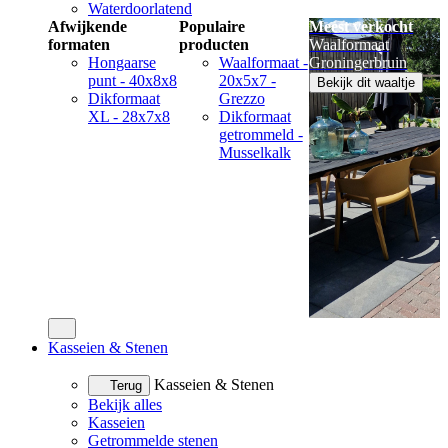
Waterdoorlatend
Afwijkende
Populaire
Meest verkocht
formaten
producten
Waalformaat
Hongaarse
Waalformaat -
Groningerbruin
punt - 40x8x8
20x5x7 -
Bekijk dit waaltje
Dikformaat
Grezzo
XL - 28x7x8
Dikformaat
getrommeld -
Musselkalk
Kasseien & Stenen
Kasseien & Stenen
Terug
Bekijk alles
Kasseien
Getrommelde stenen