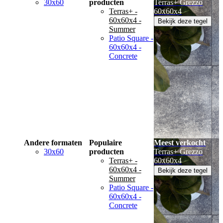
30x60
producten
Terras+ Grezzo
Terras+ -
60x60x4
60x60x4 -
Bekijk deze tegel
Summer
Patio Square -
60x60x4 -
Concrete
Andere formaten
Populaire
Meest verkocht
30x60
producten
Terras+ Grezzo
Terras+ -
60x60x4
60x60x4 -
Bekijk deze tegel
Summer
Patio Square -
60x60x4 -
Concrete