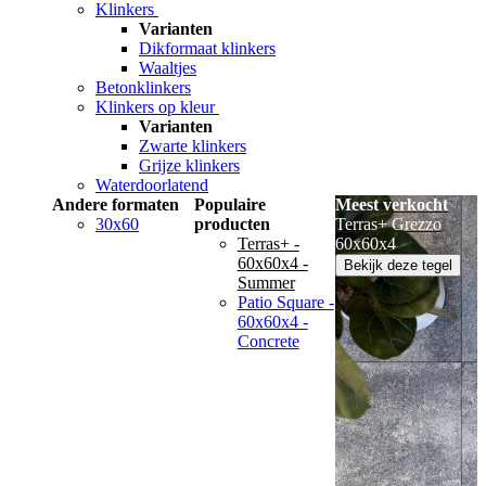
Klinkers
Varianten
Dikformaat klinkers
Waaltjes
Betonklinkers
Klinkers op kleur
Varianten
Zwarte klinkers
Grijze klinkers
Waterdoorlatend
Andere formaten
Populaire
Meest verkocht
30x60
producten
Terras+ Grezzo
Terras+ -
60x60x4
60x60x4 -
Bekijk deze tegel
Summer
Patio Square -
60x60x4 -
Concrete