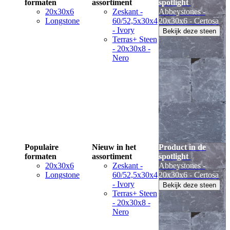
formaten
assortiment
spotlight
20x30x6
Zeskant -
Abbeystones -
Longstone
60/52,5x30x4
20x30x6 - Certosa
- Ivory
Bekijk deze steen
Terras+ Steen
- 20x30x8 -
Nero
Populaire
Nieuw in het
Product in de
formaten
assortiment
spotlight
20x30x6
Zeskant -
Abbeystones -
Longstone
60/52,5x30x4
20x30x6 - Certosa
- Ivory
Bekijk deze steen
Terras+ Steen
- 20x30x8 -
Nero