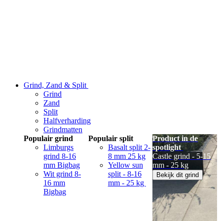
Grind, Zand & Split
Grind
Zand
Split
Halfverharding
Grindmatten
Populair grind
Populair split
Product in de
Limburgs
Basalt split 2-
spotlight
grind 8-16
8 mm 25 kg
Castle grind - 5-15
mm Bigbag
Yellow sun
mm - 25 kg
Wit grind 8-
split - 8-16
Bekijk dit grind
16 mm
mm - 25 kg
Bigbag