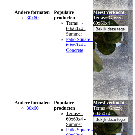
Andere formaten
Populaire
Meest verkocht
30x60
producten
Terras+ Grezzo
Terras+ -
60x60x4
60x60x4 -
Bekijk deze tegel
Summer
Patio Square -
60x60x4 -
Concrete
Andere formaten
Populaire
Meest verkocht
30x60
producten
Terras+ Grezzo
Terras+ -
60x60x4
60x60x4 -
Bekijk deze tegel
Summer
Patio Square -