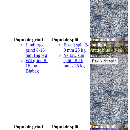
Populair grind
Populair split
Product in de
Limburgs
Basalt split 2-
spotlight
grind 8-16
8 mm 25 kg
Arctic blue - 8-16
mm Bigbag
Yellow sun
mm - 25 kg
Wit grind 8-
split - 8-16
Bekijk dit split
16 mm
mm - 25 kg
Bigbag
Populair grind
Populair split
Product in de