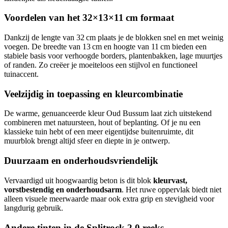
Voordelen van het 32×13×11 cm formaat
Dankzij de lengte van 32 cm plaats je de blokken snel en met weinig
voegen. De breedte van 13 cm en hoogte van 11 cm bieden een
stabiele basis voor verhoogde borders, plantenbakken, lage muurtjes
of randen. Zo creëer je moeiteloos een stijlvol en functioneel
tuinaccent.
Veelzijdig in toepassing en kleurcombinatie
De warme, genuanceerde kleur Oud Bussum laat zich uitstekend
combineren met natuursteen, hout of beplanting. Of je nu een
klassieke tuin hebt of een meer eigentijdse buitenruimte, dit
muurblok brengt altijd sfeer en diepte in je ontwerp.
Duurzaam en onderhoudsvriendelijk
Vervaardigd uit hoogwaardig beton is dit blok
kleurvast,
vorstbestendig en onderhoudsarm
. Het ruwe oppervlak biedt niet
alleen visuele meerwaarde maar ook extra grip en stevigheid voor
langdurig gebruik.
Andere tinten in de Splitrock 2.0 reeks