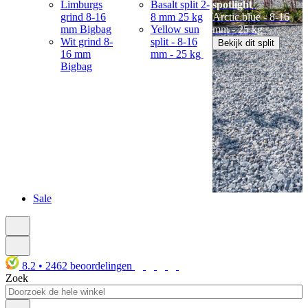
Limburgs
Basalt split 2-
spotlight
grind 8-16
8 mm 25 kg
Arctic blue - 8-16
mm Bigbag
Yellow sun
mm - 25 kg
Wit grind 8-
split - 8-16
Bekijk dit split
16 mm
mm - 25 kg
Bigbag
Sale
8.2
•
2462
beoordelingen
Zoek