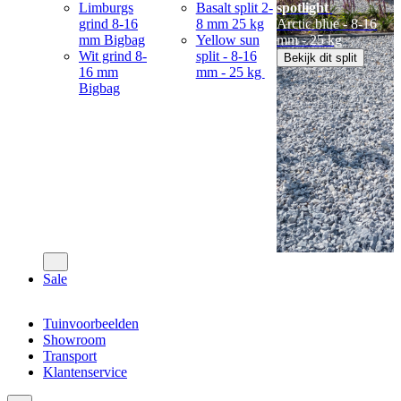
Limburgs
Basalt split 2-
spotlight
grind 8-16
8 mm 25 kg
Arctic blue - 8-16
mm Bigbag
Yellow sun
mm - 25 kg
Wit grind 8-
split - 8-16
Bekijk dit split
16 mm
mm - 25 kg
Bigbag
Sale
Tuinvoorbeelden
Showroom
Transport
Klantenservice