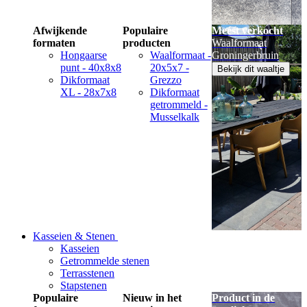
Afwijkende
Populaire
Meest verkocht
formaten
producten
Waalformaat
Hongaarse
Waalformaat -
Groningerbruin
punt - 40x8x8
20x5x7 -
Bekijk dit waaltje
Dikformaat
Grezzo
XL - 28x7x8
Dikformaat
getrommeld -
Musselkalk
Kasseien & Stenen
Kasseien
Getrommelde stenen
Terrasstenen
Stapstenen
Populaire
Nieuw in het
Product in de