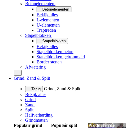
Betonelementen
Betonelementen
Bekijk alles
L-elementen
U-elementen
Traptreden
Stapelblokken
Stapelblokken
Bekijk alles
Stapelblokken beton
Stapelblokken getrommeld
Border stenen
Afwatering
Grind, Zand & Split
Grind, Zand & Split
Terug
Bekijk alles
Grind
Zand
Split
Halfverharding
Grindmatten
Populair grind
Populair split
Product in de