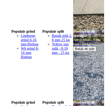
Populair grind
Populair split
Product in de
Limburgs
Basalt split 2-
spotlight
grind 8-16
8 mm 25 kg
Arctic blue - 8-16
mm Bigbag
Yellow sun
mm - 25 kg
Wit grind 8-
split - 8-16
Bekijk dit split
16 mm
mm - 25 kg
Bigbag
Populair grind
Populair split
Product in de