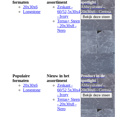
formaten
assortiment
spotlight
20x30x6
Zeskant -
Abbeystones -
Longstone
60/52,5x30x4
20x30x6 - Certosa
- Ivory
Bekijk deze steen
Terras+ Steen
- 20x30x8 -
Nero
Populaire
Nieuw in het
Product in de
formaten
assortiment
spotlight
20x30x6
Zeskant -
Abbeystones -
Longstone
60/52,5x30x4
20x30x6 - Certosa
- Ivory
Bekijk deze steen
Terras+ Steen
- 20x30x8 -
Nero