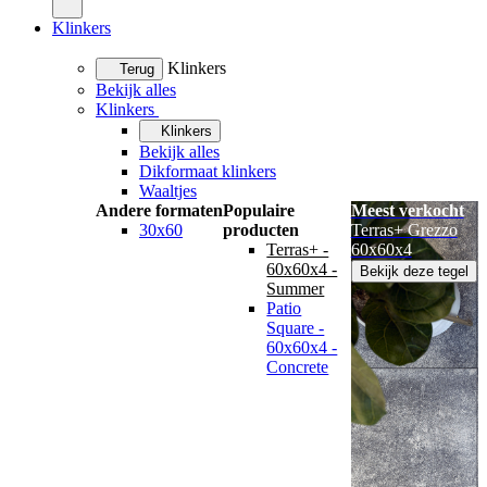
Klinkers
Klinkers
Terug
Bekijk alles
Klinkers
Klinkers
Bekijk alles
Dikformaat klinkers
Waaltjes
Andere formaten
Populaire
Meest verkocht
30x60
producten
Terras+ Grezzo
Terras+ -
60x60x4
60x60x4 -
Bekijk deze tegel
Summer
Patio
Square -
60x60x4 -
Concrete