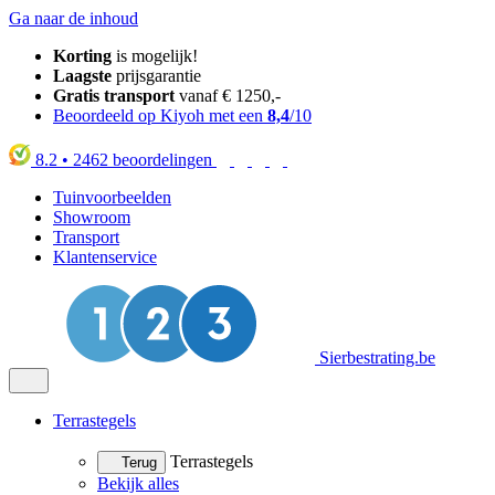
Ga naar de inhoud
Korting
is mogelijk!
Laagste
prijsgarantie
Gratis transport
vanaf € 1250,-
Beoordeeld op Kiyoh met een
8,4
/10
8.2
•
2462
beoordelingen
Tuinvoorbeelden
Showroom
Transport
Klantenservice
Sierbestrating.be
Terrastegels
Terrastegels
Terug
Bekijk alles