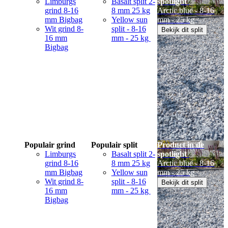
Limburgs
Basalt split 2-
spotlight
grind 8-16
8 mm 25 kg
Arctic blue - 8-16
mm Bigbag
Yellow sun
mm - 25 kg
Wit grind 8-
split - 8-16
Bekijk dit split
16 mm
mm - 25 kg
Bigbag
Populair grind
Populair split
Product in de
Limburgs
Basalt split 2-
spotlight
grind 8-16
8 mm 25 kg
Arctic blue - 8-16
mm Bigbag
Yellow sun
mm - 25 kg
Wit grind 8-
split - 8-16
Bekijk dit split
16 mm
mm - 25 kg
Bigbag