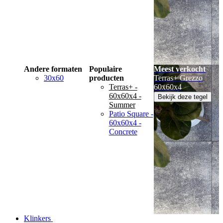
Andere formaten
Populaire
Meest verkocht
30x60
producten
Terras+ Grezzo
Terras+ -
60x60x4
60x60x4 -
Bekijk deze tegel
Summer
Patio Square -
60x60x4 -
Concrete
Klinkers