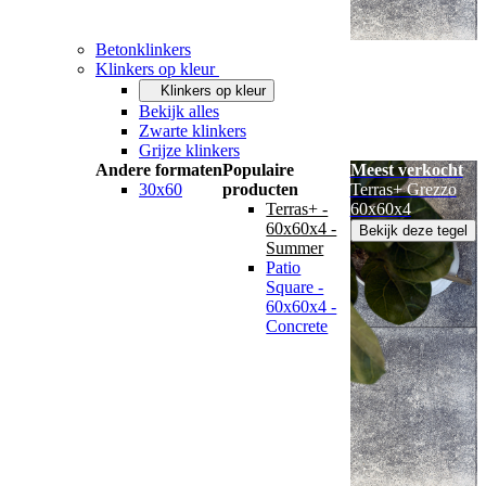
Betonklinkers
Klinkers op kleur
Klinkers op kleur
Bekijk alles
Zwarte klinkers
Grijze klinkers
Andere formaten
Populaire
Meest verkocht
30x60
producten
Terras+ Grezzo
Terras+ -
60x60x4
60x60x4 -
Bekijk deze tegel
Summer
Patio
Square -
60x60x4 -
Concrete