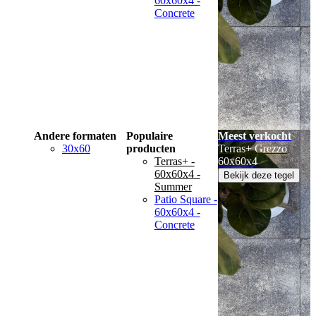
60x60x4 -
Concrete
Andere formaten
Populaire
Meest verkocht
30x60
producten
Terras+ Grezzo
Terras+ -
60x60x4
60x60x4 -
Bekijk deze tegel
Summer
Patio Square -
60x60x4 -
Concrete