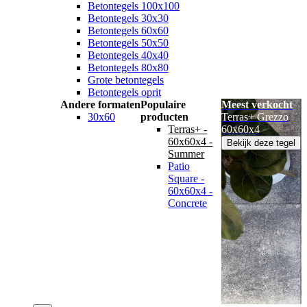
Betontegels 100x100
Betontegels 30x30
Betontegels 60x60
Betontegels 50x50
Betontegels 40x40
Betontegels 80x80
Grote betontegels
Betontegels oprit
Andere formaten
Populaire
Meest verkocht
30x60
producten
Terras+ Grezzo
Terras+ -
60x60x4
60x60x4 -
Bekijk deze tegel
Summer
Patio
Square -
60x60x4 -
Concrete