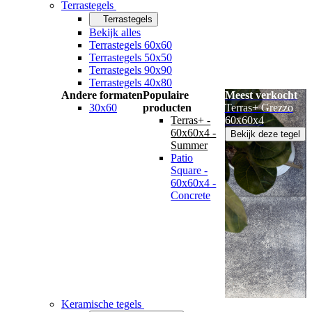
Terrastegels
Terrastegels
Bekijk alles
Terrastegels 60x60
Terrastegels 50x50
Terrastegels 90x90
Terrastegels 40x80
Andere formaten
Populaire
Meest verkocht
30x60
producten
Terras+ Grezzo
Terras+ -
60x60x4
60x60x4 -
Bekijk deze tegel
Summer
Patio
Square -
60x60x4 -
Concrete
Keramische tegels