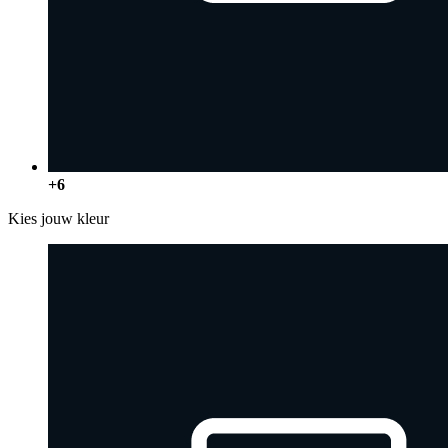
+6
Kies jouw kleur