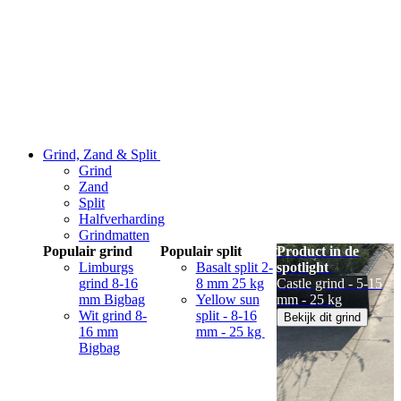
Grind, Zand & Split
Grind
Zand
Split
Halfverharding
Grindmatten
Populair grind
Populair split
Product in de
Limburgs
Basalt split 2-
spotlight
grind 8-16
8 mm 25 kg
Castle grind - 5-15
mm Bigbag
Yellow sun
mm - 25 kg
Wit grind 8-
split - 8-16
Bekijk dit grind
16 mm
mm - 25 kg
Bigbag