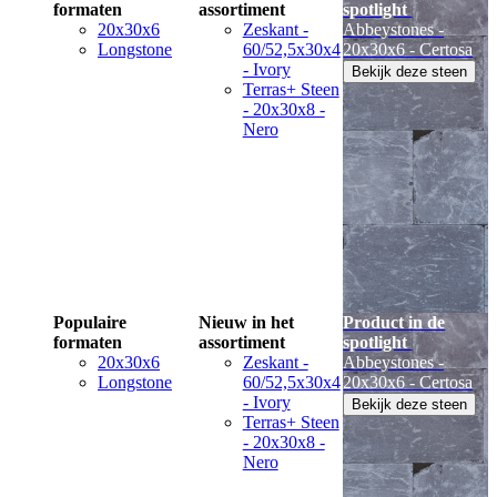
formaten
assortiment
spotlight
20x30x6
Zeskant -
Abbeystones -
Longstone
60/52,5x30x4
20x30x6 - Certosa
- Ivory
Bekijk deze steen
Terras+ Steen
- 20x30x8 -
Nero
Populaire
Nieuw in het
Product in de
formaten
assortiment
spotlight
20x30x6
Zeskant -
Abbeystones -
Longstone
60/52,5x30x4
20x30x6 - Certosa
- Ivory
Bekijk deze steen
Terras+ Steen
- 20x30x8 -
Nero