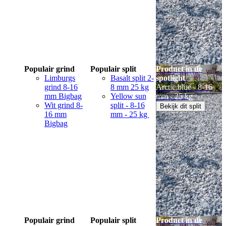
Populair grind
Populair split
Product in de
Limburgs
Basalt split 2-
spotlight
grind 8-16
8 mm 25 kg
Arctic blue - 8-16
mm Bigbag
Yellow sun
mm - 25 kg
Wit grind 8-
split - 8-16
Bekijk dit split
16 mm
mm - 25 kg
Bigbag
Populair grind
Populair split
Product in de