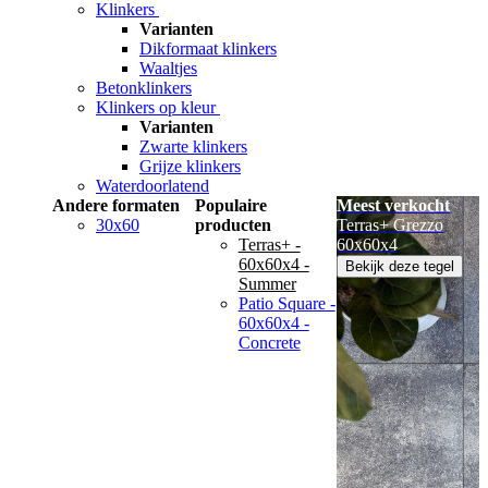
Klinkers
Varianten
Dikformaat klinkers
Waaltjes
Betonklinkers
Klinkers op kleur
Varianten
Zwarte klinkers
Grijze klinkers
Waterdoorlatend
Andere formaten
Populaire
Meest verkocht
30x60
producten
Terras+ Grezzo
Terras+ -
60x60x4
60x60x4 -
Bekijk deze tegel
Summer
Patio Square -
60x60x4 -
Concrete