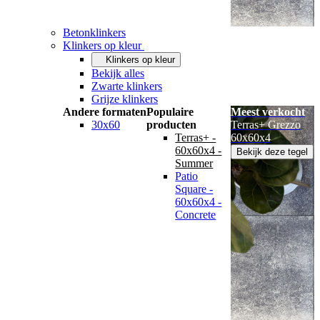
Betonklinkers
Klinkers op kleur
Klinkers op kleur
Bekijk alles
Zwarte klinkers
Grijze klinkers
Andere formaten
Populaire
Meest verkocht
30x60
producten
Terras+ Grezzo
Terras+ -
60x60x4
60x60x4 -
Bekijk deze tegel
Summer
Patio
Square -
60x60x4 -
Concrete