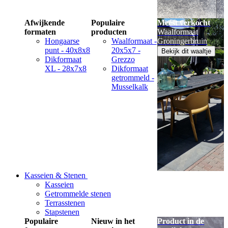
Afwijkende
Populaire
Meest verkocht
formaten
producten
Waalformaat
Hongaarse
Waalformaat -
Groningerbruin
punt - 40x8x8
20x5x7 -
Bekijk dit waaltje
Dikformaat
Grezzo
XL - 28x7x8
Dikformaat
getrommeld -
Musselkalk
Kasseien & Stenen
Kasseien
Getrommelde stenen
Terrasstenen
Stapstenen
Populaire
Nieuw in het
Product in de