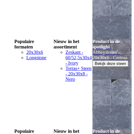
Populaire
Nieuw in het
Product in de
formaten
assortiment
spotlight
20x30x6
Zeskant -
Abbeystones -
Longstone
60/52,5x30x4
20x30x6 - Certosa
- Ivory
Bekijk deze steen
Terras+ Steen
- 20x30x8 -
Nero
Populaire
Nieuw in het
Product in de