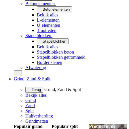
Betonelementen
Betonelementen
Bekijk alles
L-elementen
U-elementen
Traptreden
Stapelblokken
Stapelblokken
Bekijk alles
Stapelblokken beton
Stapelblokken getrommeld
Border stenen
Afwatering
Grind, Zand & Split
Grind, Zand & Split
Terug
Bekijk alles
Grind
Zand
Split
Halfverharding
Grindmatten
Populair grind
Populair split
Product in de