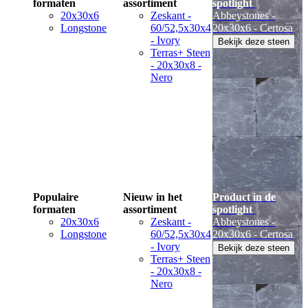
formaten
assortiment
spotlight
20x30x6
Zeskant -
Abbeystones -
Longstone
60/52,5x30x4
20x30x6 - Certosa
- Ivory
Bekijk deze steen
Terras+ Steen
- 20x30x8 -
Nero
Populaire
Nieuw in het
Product in de
formaten
assortiment
spotlight
20x30x6
Zeskant -
Abbeystones -
Longstone
60/52,5x30x4
20x30x6 - Certosa
- Ivory
Bekijk deze steen
Terras+ Steen
- 20x30x8 -
Nero