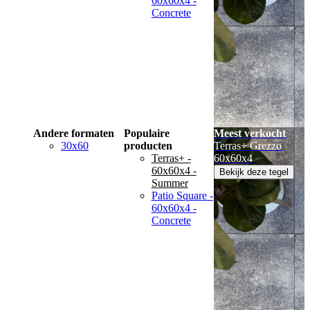
60x60x4 -
Concrete
Andere formaten
Populaire
Meest verkocht
30x60
producten
Terras+ Grezzo
Terras+ -
60x60x4
60x60x4 -
Bekijk deze tegel
Summer
Patio Square -
60x60x4 -
Concrete