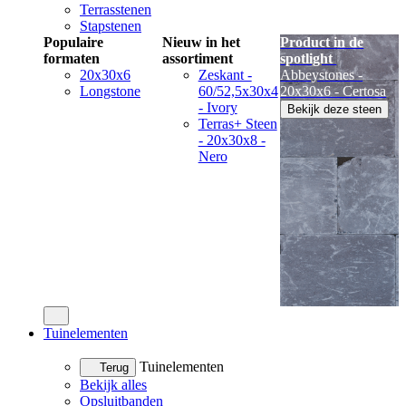
Terrasstenen
Stapstenen
Populaire
Nieuw in het
Product in de
formaten
assortiment
spotlight
20x30x6
Zeskant -
Abbeystones -
Longstone
60/52,5x30x4
20x30x6 - Certosa
- Ivory
Bekijk deze steen
Terras+ Steen
- 20x30x8 -
Nero
Tuinelementen
Tuinelementen
Terug
Bekijk alles
Opsluitbanden