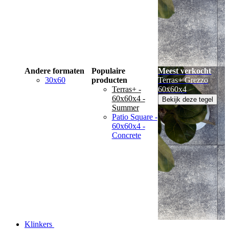
Andere formaten
Populaire
Meest verkocht
30x60
producten
Terras+ Grezzo
Terras+ -
60x60x4
60x60x4 -
Bekijk deze tegel
Summer
Patio Square -
60x60x4 -
Concrete
Klinkers