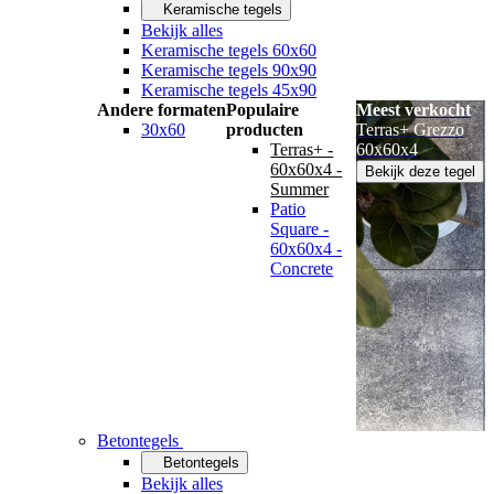
Keramische tegels
Bekijk alles
Keramische tegels 60x60
Keramische tegels 90x90
Keramische tegels 45x90
Andere formaten
Populaire
Meest verkocht
30x60
producten
Terras+ Grezzo
Terras+ -
60x60x4
60x60x4 -
Bekijk deze tegel
Summer
Patio
Square -
60x60x4 -
Concrete
Betontegels
Betontegels
Bekijk alles