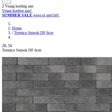
2
Vraag korting aan
Vraag korting aan!
SUMMER SALE
wees er snel bij!
Home
/
Tremico Smook DF 6cm
28
,
50
Tremico Smook DF 6cm