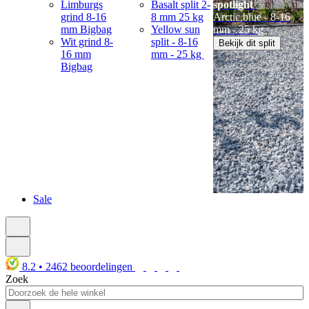
Limburgs
Basalt split 2-
spotlight
grind 8-16
8 mm 25 kg
Arctic blue - 8-16
mm Bigbag
Yellow sun
mm - 25 kg
Wit grind 8-
split - 8-16
Bekijk dit split
16 mm
mm - 25 kg
Bigbag
Sale
8.2
•
2462
beoordelingen
Zoek