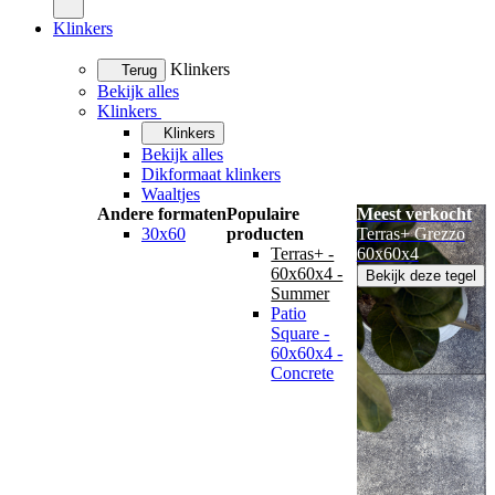
Klinkers
Klinkers
Terug
Bekijk alles
Klinkers
Klinkers
Bekijk alles
Dikformaat klinkers
Waaltjes
Andere formaten
Populaire
Meest verkocht
30x60
producten
Terras+ Grezzo
Terras+ -
60x60x4
60x60x4 -
Bekijk deze tegel
Summer
Patio
Square -
60x60x4 -
Concrete