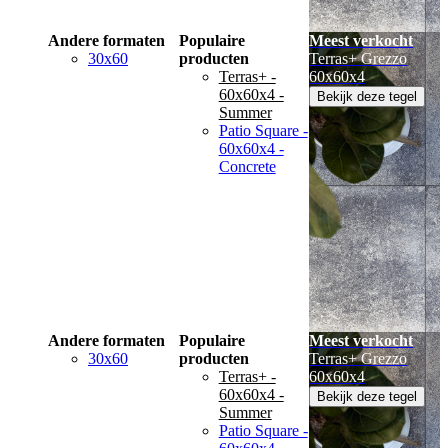
Andere formaten
Populaire
Meest verkocht
30x60
producten
Terras+ Grezzo
Terras+ -
60x60x4
60x60x4 -
Bekijk deze tegel
Summer
Patio Square -
60x60x4 -
Concrete
Andere formaten
Populaire
Meest verkocht
30x60
producten
Terras+ Grezzo
Terras+ -
60x60x4
60x60x4 -
Bekijk deze tegel
Summer
Patio Square -