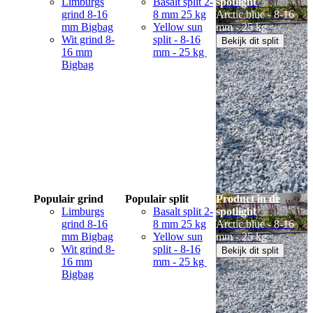
Limburgs
Basalt split 2-
spotlight
grind 8-16
8 mm 25 kg
Arctic blue - 8-16
mm Bigbag
Yellow sun
mm - 25 kg
Wit grind 8-
split - 8-16
Bekijk dit split
16 mm
mm - 25 kg
Bigbag
Populair grind
Populair split
Product in de
Limburgs
Basalt split 2-
spotlight
grind 8-16
8 mm 25 kg
Arctic blue - 8-16
mm Bigbag
Yellow sun
mm - 25 kg
Wit grind 8-
split - 8-16
Bekijk dit split
16 mm
mm - 25 kg
Bigbag