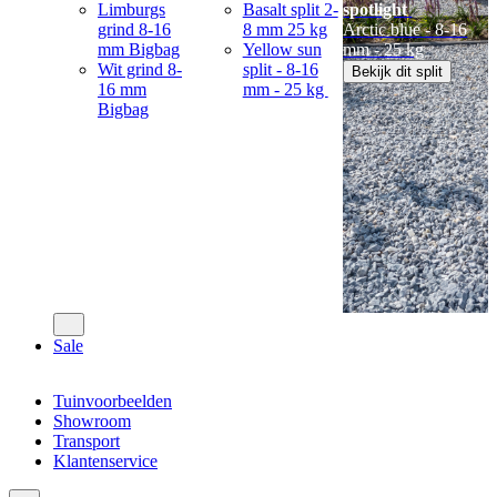
Limburgs
Basalt split 2-
spotlight
grind 8-16
8 mm 25 kg
Arctic blue - 8-16
mm Bigbag
Yellow sun
mm - 25 kg
Wit grind 8-
split - 8-16
Bekijk dit split
16 mm
mm - 25 kg
Bigbag
Sale
Tuinvoorbeelden
Showroom
Transport
Klantenservice