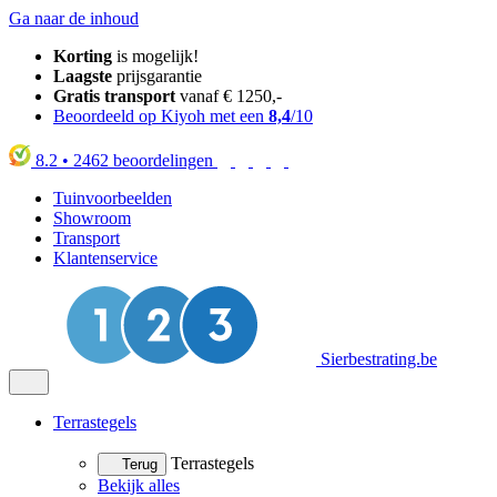
Ga naar de inhoud
Korting
is mogelijk!
Laagste
prijsgarantie
Gratis transport
vanaf € 1250,-
Beoordeeld op Kiyoh met een
8,4
/10
8.2
•
2462
beoordelingen
Tuinvoorbeelden
Showroom
Transport
Klantenservice
Sierbestrating.be
Terrastegels
Terrastegels
Terug
Bekijk alles