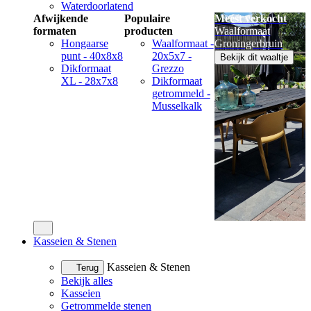
Waterdoorlatend
Afwijkende
Populaire
Meest verkocht
formaten
producten
Waalformaat
Hongaarse
Waalformaat -
Groningerbruin
punt - 40x8x8
20x5x7 -
Bekijk dit waaltje
Dikformaat
Grezzo
XL - 28x7x8
Dikformaat
getrommeld -
Musselkalk
Kasseien & Stenen
Kasseien & Stenen
Terug
Bekijk alles
Kasseien
Getrommelde stenen