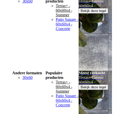
30x60
producten
Terras+ Grezzo
Terras+ -
60x60x4
60x60x4 -
Bekijk deze tegel
Summer
Patio Square -
60x60x4 -
Concrete
Andere formaten
Populaire
Meest verkocht
30x60
producten
Terras+ Grezzo
Terras+ -
60x60x4
60x60x4 -
Bekijk deze tegel
Summer
Patio Square -
60x60x4 -
Concrete