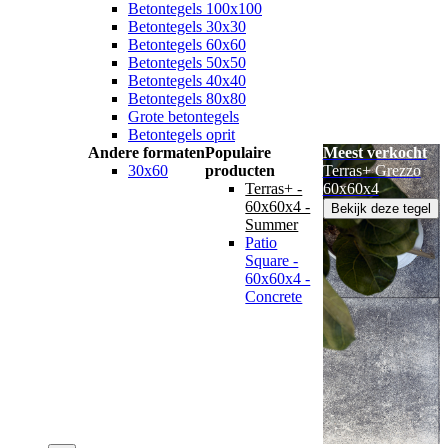
Betontegels 100x100
Betontegels 30x30
Betontegels 60x60
Betontegels 50x50
Betontegels 40x40
Betontegels 80x80
Grote betontegels
Betontegels oprit
Andere formaten
Populaire
Meest verkocht
30x60
producten
Terras+ Grezzo
Terras+ -
60x60x4
60x60x4 -
Bekijk deze tegel
Summer
Patio
Square -
60x60x4 -
Concrete