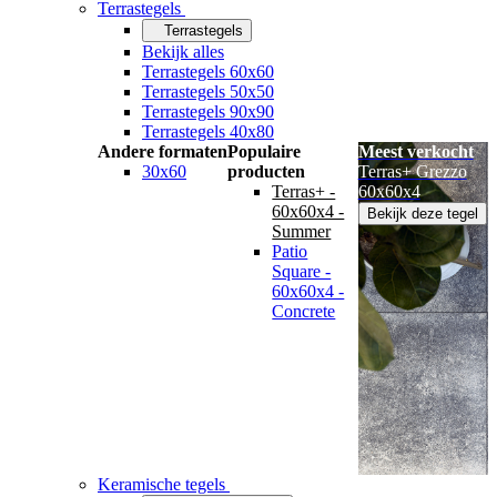
Terrastegels
Terrastegels
Bekijk alles
Terrastegels 60x60
Terrastegels 50x50
Terrastegels 90x90
Terrastegels 40x80
Andere formaten
Populaire
Meest verkocht
30x60
producten
Terras+ Grezzo
Terras+ -
60x60x4
60x60x4 -
Bekijk deze tegel
Summer
Patio
Square -
60x60x4 -
Concrete
Keramische tegels