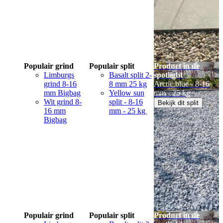
Populair grind
Populair split
Product in de
Limburgs
Basalt split 2-
spotlight
grind 8-16
8 mm 25 kg
Arctic blue - 8-16
mm Bigbag
Yellow sun
mm - 25 kg
Wit grind 8-
split - 8-16
Bekijk dit split
16 mm
mm - 25 kg
Bigbag
Populair grind
Populair split
Product in de