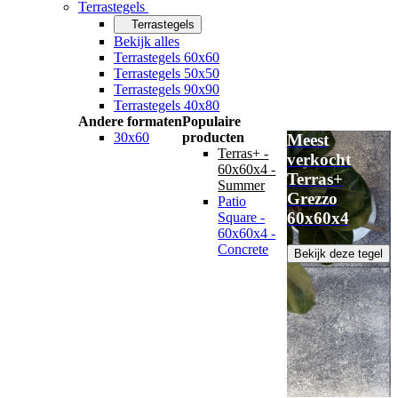
Terrastegels
Terrastegels
Bekijk alles
Terrastegels 60x60
Terrastegels 50x50
Terrastegels 90x90
Terrastegels 40x80
Andere formaten
Populaire
30x60
producten
Meest
Terras+ -
verkocht
60x60x4 -
Terras+
Summer
Grezzo
Patio
60x60x4
Square -
60x60x4 -
Concrete
Bekijk deze tegel