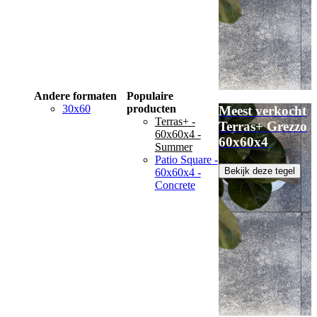
Andere formaten
Populaire
30x60
producten
Meest verkocht
Terras+ -
Terras+ Grezzo
60x60x4 -
60x60x4
Summer
Patio Square -
Bekijk deze tegel
60x60x4 -
Concrete