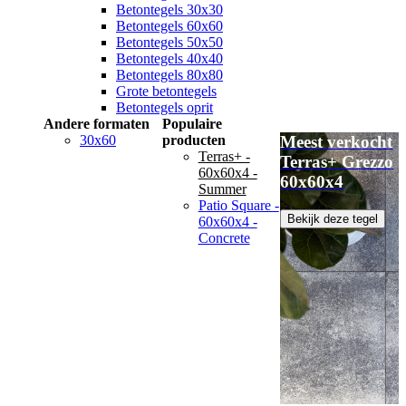
Betontegels 30x30
Betontegels 60x60
Betontegels 50x50
Betontegels 40x40
Betontegels 80x80
Grote betontegels
Betontegels oprit
Andere formaten
Populaire
30x60
producten
Meest verkocht
Terras+ -
Terras+ Grezzo
60x60x4 -
60x60x4
Summer
Patio Square -
Bekijk deze tegel
60x60x4 -
Concrete