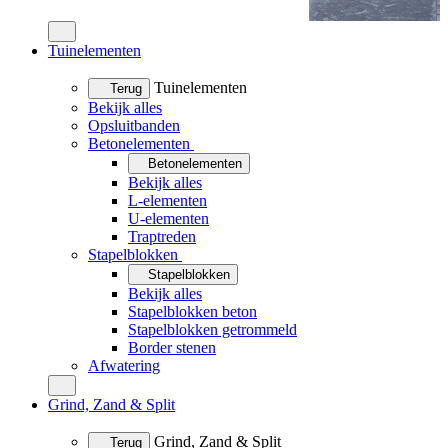
Tuinelementen
Tuinelementen
Terug
Bekijk alles
Opsluitbanden
Betonelementen
Betonelementen
Bekijk alles
L-elementen
U-elementen
Traptreden
Stapelblokken
Stapelblokken
Bekijk alles
Stapelblokken beton
Stapelblokken getrommeld
Border stenen
Afwatering
Grind, Zand & Split
Grind, Zand & Split
Terug