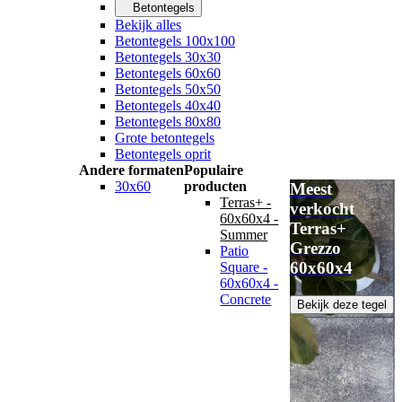
Betontegels
Bekijk alles
Betontegels 100x100
Betontegels 30x30
Betontegels 60x60
Betontegels 50x50
Betontegels 40x40
Betontegels 80x80
Grote betontegels
Betontegels oprit
Andere formaten
Populaire
30x60
producten
Meest
Terras+ -
verkocht
60x60x4 -
Terras+
Summer
Grezzo
Patio
60x60x4
Square -
60x60x4 -
Concrete
Bekijk deze tegel