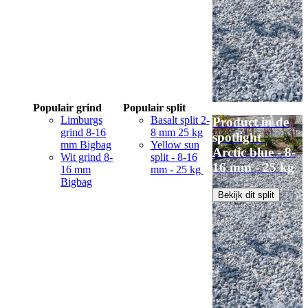
Populair grind
Populair split
Limburgs
Basalt split 2-
Product in de
grind 8-16
8 mm 25 kg
spotlight
mm Bigbag
Yellow sun
Arctic blue - 8-
Wit grind 8-
split - 8-16
16 mm - 25 kg
16 mm
mm - 25 kg
Bigbag
Bekijk dit split