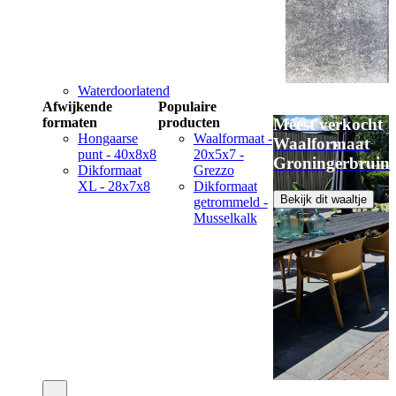
Waterdoorlatend
Afwijkende
Populaire
formaten
producten
Meest verkocht
Hongaarse
Waalformaat -
Waalformaat
punt - 40x8x8
20x5x7 -
Groningerbruin
Dikformaat
Grezzo
XL - 28x7x8
Dikformaat
Bekijk dit waaltje
getrommeld -
Musselkalk