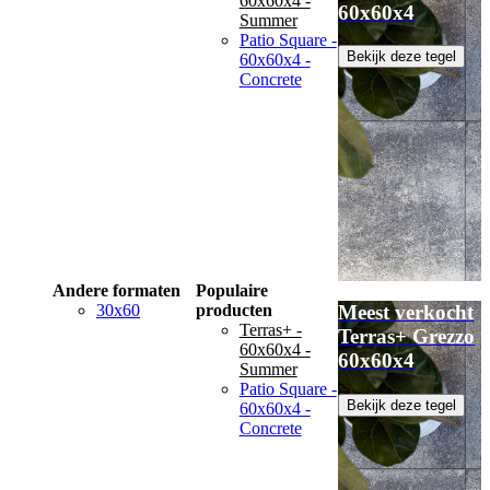
60x60x4 -
60x60x4
Summer
Patio Square -
Bekijk deze tegel
60x60x4 -
Concrete
Andere formaten
Populaire
30x60
producten
Meest verkocht
Terras+ -
Terras+ Grezzo
60x60x4 -
60x60x4
Summer
Patio Square -
Bekijk deze tegel
60x60x4 -
Concrete