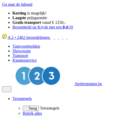
Ga naar de inhoud
Korting
is mogelijk!
Laagste
prijsgarantie
Gratis transport
vanaf € 1250,-
Beoordeeld op Kiyoh met een
8,4
/10
8.2
•
2462
beoordelingen
Tuinvoorbeelden
Showroom
Transport
Klantenservice
Sierbestrating.be
Terrastegels
Terrastegels
Terug
Bekijk alles