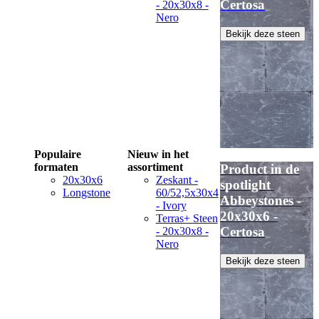
Certosa
- 20x30x8 -
Nero
Bekijk deze steen
Populaire
Nieuw in het
formaten
assortiment
Product in de
20x30x6
Zeskant -
spotlight
Longstone
60/52,5x30x4
Abbeystones -
- Ivory
20x30x6 -
Terras+ Steen
Certosa
- 20x30x8 -
Nero
Bekijk deze steen