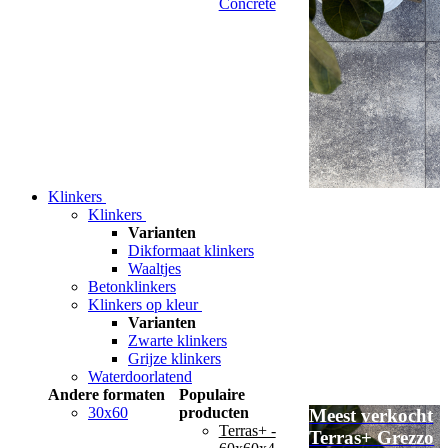
Concrete
Klinkers
Klinkers
Varianten
Dikformaat klinkers
Waaltjes
Betonklinkers
Klinkers op kleur
Varianten
Zwarte klinkers
Grijze klinkers
Waterdoorlatend
Andere formaten
Populaire
30x60
producten
Meest verkocht
Terras+ -
Terras+ Grezzo