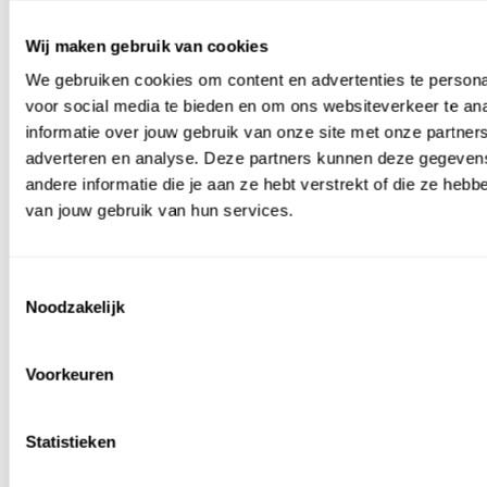
Wij maken gebruik van cookies
We gebruiken cookies om content en advertenties te persona
voor social media te bieden en om ons websiteverkeer te an
Grind, Zand & Split
informatie over jouw gebruik van onze site met onze partners
Grind
adverteren en analyse. Deze partners kunnen deze gegeve
Zand
andere informatie die je aan ze hebt verstrekt of die ze heb
Split
Halfverharding
van jouw gebruik van hun services.
Grindmatten
Populair grind
Populair split
Limburgs
Basalt split 2-
Product in de
grind 8-16
8 mm 25 kg
Toestemmingsselectie
spotlight
mm Bigbag
Yellow sun
Noodzakelijk
Castle grind -
Wit grind 8-
split - 8-16
5-15 mm - 25
16 mm
mm - 25 kg
kg
Bigbag
Voorkeuren
Bekijk dit grind
Statistieken