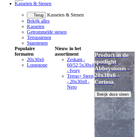
Kasseien & Stenen
Kasseien & Stenen
Terug
Bekijk alles
Kasseien
Getrommelde stenen
Terrasstenen
Stapstenen
Populaire
Nieuw in het
formaten
assortiment
Product in de
20x30x6
Zeskant -
spotlight
Longstone
60/52,5x30x4
Abbeystones -
- Ivory
20x30x6 -
Terras+ Steen
Certosa
- 20x30x8 -
Nero
Bekijk deze steen