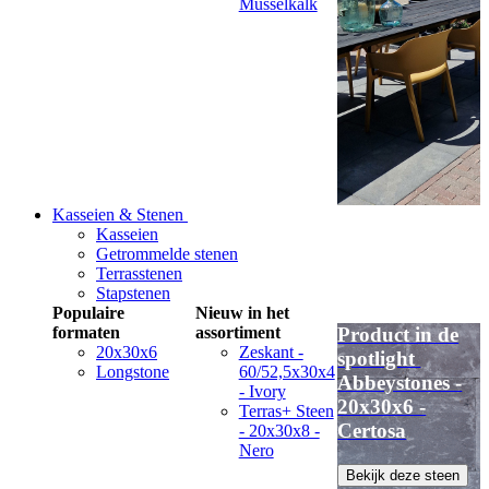
Musselkalk
Kasseien & Stenen
Kasseien
Getrommelde stenen
Terrasstenen
Stapstenen
Populaire
Nieuw in het
formaten
assortiment
Product in de
20x30x6
Zeskant -
spotlight
Longstone
60/52,5x30x4
Abbeystones -
- Ivory
20x30x6 -
Terras+ Steen
Certosa
- 20x30x8 -
Nero
Bekijk deze steen