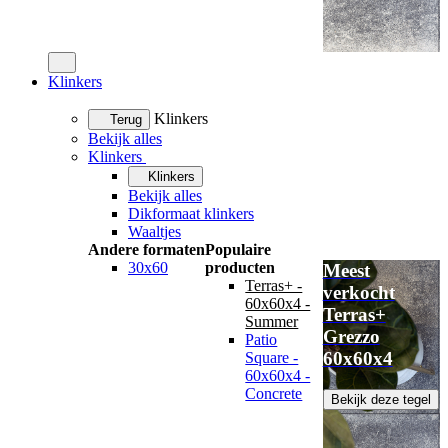
Klinkers
Klinkers
Terug
Bekijk alles
Klinkers
Klinkers
Bekijk alles
Dikformaat klinkers
Waaltjes
Andere formaten
Populaire
30x60
producten
Meest
Terras+ -
verkocht
60x60x4 -
Terras+
Summer
Grezzo
Patio
60x60x4
Square -
60x60x4 -
Concrete
Bekijk deze tegel