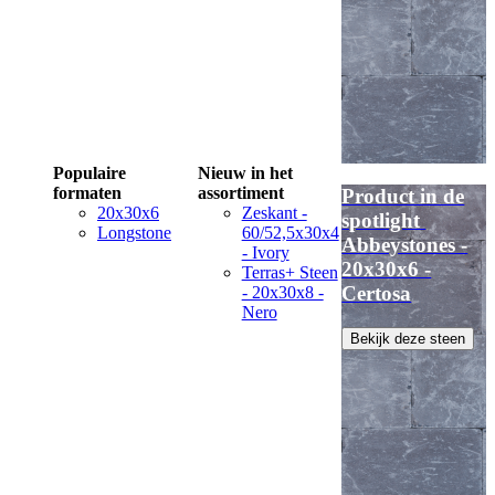
Populaire
Nieuw in het
formaten
assortiment
Product in de
20x30x6
Zeskant -
spotlight
Longstone
60/52,5x30x4
Abbeystones -
- Ivory
20x30x6 -
Terras+ Steen
Certosa
- 20x30x8 -
Nero
Bekijk deze steen