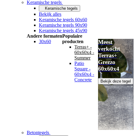
Keramische tegels
Keramische tegels
Bekijk alles
Keramische tegels 60x60
Keramische tegels 90x90
Keramische tegels 45x90
Andere formaten
Populaire
30x60
producten
Meest
Terras+ -
verkocht
60x60x4 -
Terras+
Summer
Grezzo
Patio
60x60x4
Square -
60x60x4 -
Concrete
Bekijk deze tegel
Betontegels