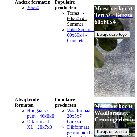
Andere formaten
Populaire
30x60
producten
Meest verkocht
Terras+ -
Terras+ Grezzo
60x60x4 -
60x60x4
Summer
Patio Square -
Bekijk deze tegel
60x60x4 -
Concrete
Afwijkende
Populaire
formaten
producten
Meest verkocht
Hongaarse
Waalformaat -
Waalformaat
punt - 40x8x8
20x5x7 -
Groningerbruin
Dikformaat
Grezzo
XL - 28x7x8
Dikformaat
Bekijk dit waaltje
getrommeld -