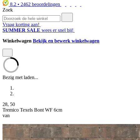
8.2
•
2462
beoordelingen
Zoek
Vraag korting aan!
SUMMER SALE
wees er snel bij!
Winkelwagen
Bekijk en bewerk winkelwagen
Bezig met laden...
28
,
50
Tremico Texels Bont WF 6cm
van