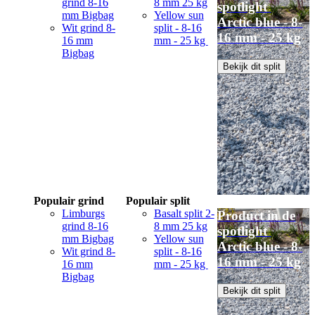
grind 8-16
8 mm 25 kg
spotlight
mm Bigbag
Yellow sun
Arctic blue - 8-
Wit grind 8-
split - 8-16
16 mm - 25 kg
16 mm
mm - 25 kg
Bigbag
Bekijk dit split
Populair grind
Populair split
Limburgs
Basalt split 2-
Product in de
grind 8-16
8 mm 25 kg
spotlight
mm Bigbag
Yellow sun
Arctic blue - 8-
Wit grind 8-
split - 8-16
16 mm - 25 kg
16 mm
mm - 25 kg
Bigbag
Bekijk dit split