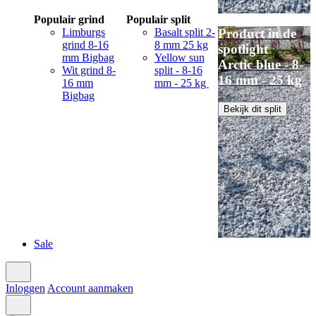
Populair grind
Populair split
Limburgs
Basalt split 2-
Product in de
grind 8-16
8 mm 25 kg
spotlight
mm Bigbag
Yellow sun
Arctic blue - 8-
Wit grind 8-
split - 8-16
16 mm - 25 kg
16 mm
mm - 25 kg
Bigbag
Bekijk dit split
Sale
Inloggen
Account aanmaken