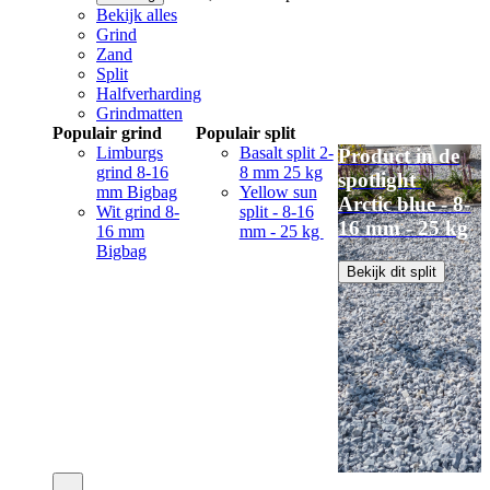
Bekijk alles
Grind
Zand
Split
Halfverharding
Grindmatten
Populair grind
Populair split
Limburgs
Basalt split 2-
Product in de
grind 8-16
8 mm 25 kg
spotlight
mm Bigbag
Yellow sun
Arctic blue - 8-
Wit grind 8-
split - 8-16
16 mm - 25 kg
16 mm
mm - 25 kg
Bigbag
Bekijk dit split