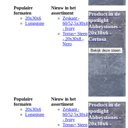
Populaire
Nieuw in het
formaten
assortiment
Product in de
20x30x6
Zeskant -
spotlight
Longstone
60/52,5x30x4
Abbeystones -
- Ivory
20x30x6 -
Terras+ Steen
Certosa
- 20x30x8 -
Nero
Bekijk deze steen
Populaire
Nieuw in het
formaten
assortiment
Product in de
20x30x6
Zeskant -
spotlight
Longstone
60/52,5x30x4
Abbeystones -
- Ivory
20x30x6 -
Terras+ Steen