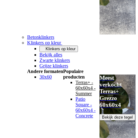
Betonklinkers
Klinkers op kleur
Klinkers op kleur
Bekijk alles
Zwarte klinkers
Grijze klinkers
Andere formaten
Populaire
30x60
producten
Meest
Terras+ -
verkocht
60x60x4 -
Terras+
Summer
Grezzo
Patio
60x60x4
Square -
60x60x4 -
Concrete
Bekijk deze tegel