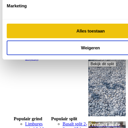
Marketing
Populair grind
Populair split
Alles toestaan
Limburgs
Basalt split 2-
Product in de
grind 8-16
8 mm 25 kg
spotlight
mm Bigbag
Yellow sun
Arctic blue - 8-
Weigeren
Wit grind 8-
split - 8-16
16 mm - 25 kg
16 mm
mm - 25 kg
Bigbag
Bekijk dit split
Populair grind
Populair split
Limburgs
Basalt split 2-
Product in de