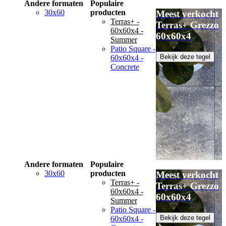
Andere formaten
Populaire
30x60
producten
Meest verkocht
Terras+ -
Terras+ Grezzo
60x60x4 -
60x60x4
Summer
Patio Square -
Bekijk deze tegel
60x60x4 -
Concrete
Andere formaten
Populaire
30x60
producten
Meest verkocht
Terras+ -
Terras+ Grezzo
60x60x4 -
60x60x4
Summer
Patio Square -
Bekijk deze tegel
60x60x4 -