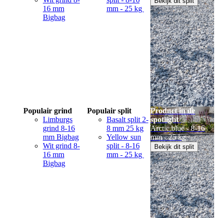
Bekijk dit split
16 mm
mm - 25 kg
Bigbag
Populair grind
Populair split
Product in de
Limburgs
Basalt split 2-
spotlight
grind 8-16
8 mm 25 kg
Arctic blue - 8-16
mm Bigbag
Yellow sun
mm - 25 kg
Wit grind 8-
split - 8-16
Bekijk dit split
16 mm
mm - 25 kg
Bigbag