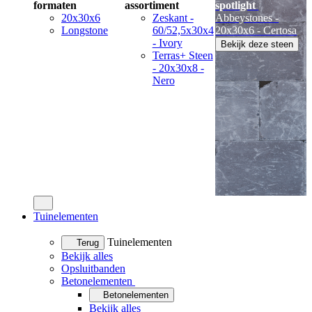
formaten
assortiment
spotlight
20x30x6
Zeskant -
Abbeystones -
Longstone
60/52,5x30x4
20x30x6 - Certosa
- Ivory
Bekijk deze steen
Terras+ Steen
- 20x30x8 -
Nero
Tuinelementen
Tuinelementen
Terug
Bekijk alles
Opsluitbanden
Betonelementen
Betonelementen
Bekijk alles