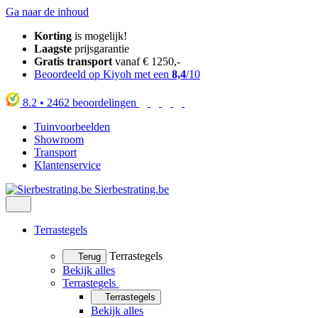
Ga naar de inhoud
Korting
is mogelijk!
Laagste
prijsgarantie
Gratis transport
vanaf € 1250,-
Beoordeeld op Kiyoh met een
8,4
/10
8.2
•
2462
beoordelingen
Tuinvoorbeelden
Showroom
Transport
Klantenservice
Sierbestrating.be
Terrastegels
Terrastegels
Terug
Bekijk alles
Terrastegels
Terrastegels
Bekijk alles