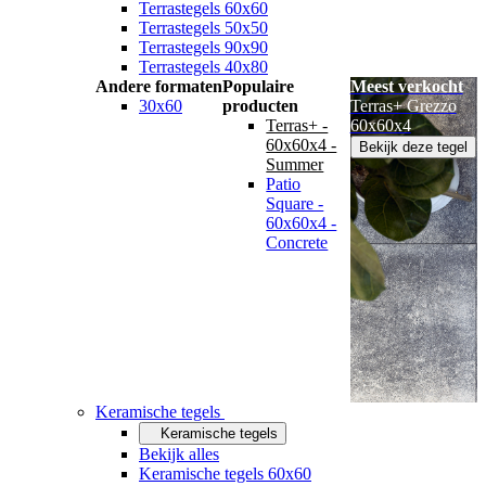
Terrastegels 60x60
Terrastegels 50x50
Terrastegels 90x90
Terrastegels 40x80
Andere formaten
Populaire
Meest verkocht
30x60
producten
Terras+ Grezzo
Terras+ -
60x60x4
60x60x4 -
Bekijk deze tegel
Summer
Patio
Square -
60x60x4 -
Concrete
Keramische tegels
Keramische tegels
Bekijk alles
Keramische tegels 60x60