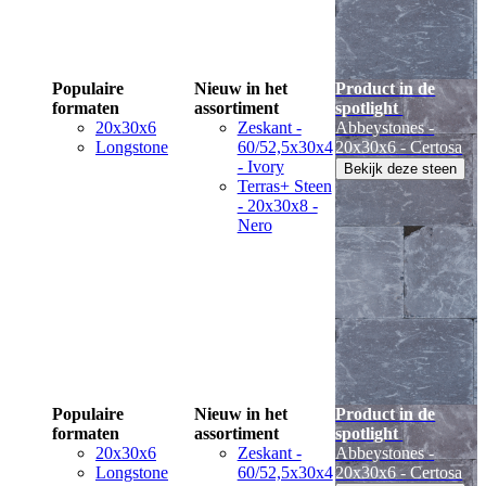
Populaire
Nieuw in het
Product in de
formaten
assortiment
spotlight
20x30x6
Zeskant -
Abbeystones -
Longstone
60/52,5x30x4
20x30x6 - Certosa
- Ivory
Bekijk deze steen
Terras+ Steen
- 20x30x8 -
Nero
Populaire
Nieuw in het
Product in de
formaten
assortiment
spotlight
20x30x6
Zeskant -
Abbeystones -
Longstone
60/52,5x30x4
20x30x6 - Certosa