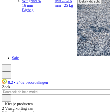
Wit grind 8-
split - 8-16
Bekijk dit split
16 mm
mm - 25 kg
Bigbag
Sale
8.2
•
2462
beoordelingen
Zoek
1
Kies je producten
2
Vraag korting aan