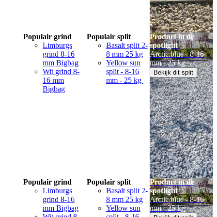
Populair grind
Populair split
Product in de
Limburgs
Basalt split 2-
spotlight
grind 8-16
8 mm 25 kg
Arctic blue - 8-16
mm Bigbag
Yellow sun
mm - 25 kg
Wit grind 8-
split - 8-16
Bekijk dit split
16 mm
mm - 25 kg
Bigbag
Populair grind
Populair split
Product in de
Limburgs
Basalt split 2-
spotlight
grind 8-16
8 mm 25 kg
Arctic blue - 8-16
mm Bigbag
Yellow sun
mm - 25 kg
Wit grind 8-
split - 8-16