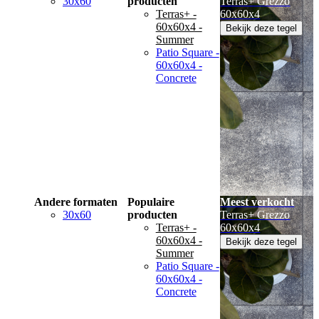
30x60
producten
Terras+ Grezzo
Terras+ -
60x60x4
60x60x4 -
Bekijk deze tegel
Summer
Patio Square -
60x60x4 -
Concrete
Andere formaten
Populaire
Meest verkocht
30x60
producten
Terras+ Grezzo
Terras+ -
60x60x4
60x60x4 -
Bekijk deze tegel
Summer
Patio Square -
60x60x4 -
Concrete