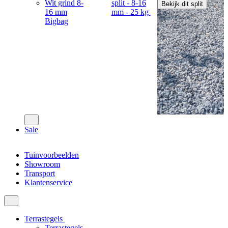
Wit grind 8-
split - 8-16
Bekijk dit split
16 mm
mm - 25 kg
Bigbag
Sale
Tuinvoorbeelden
Showroom
Transport
Klantenservice
Terrastegels
Terrastegels