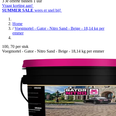
3
Je offerte binnen 1 uur
Vraag korting aan!
SUMMER SALE
wees er snel bij!
Home
/
Voegmortel - Gator - Nitro Sand - Beige - 18,14 kg per
emmer
100
,
70
per stuk
Voegmortel - Gator - Nitro Sand - Beige - 18,14 kg per emmer