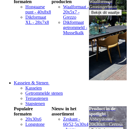
formaten
producten
Waalformaat
Hongaarse
Waalformaat -
Groningerbruin
punt - 40x8x8
20x5x7 -
Bekijk dit waaltje
Dikformaat
Grezzo
XL - 28x7x8
Dikformaat
getrommeld -
Musselkalk
Kasseien & Stenen
Kasseien
Getrommelde stenen
Terrasstenen
Stapstenen
Populaire
Nieuw in het
Product in de
formaten
assortiment
spotlight
20x30x6
Zeskant -
Abbeystones -
Longstone
60/52,5x30x4
20x30x6 - Certosa