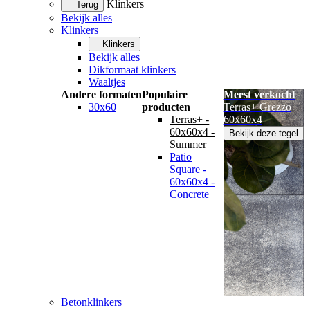
Klinkers
Terug
Bekijk alles
Klinkers
Klinkers
Bekijk alles
Dikformaat klinkers
Waaltjes
Andere formaten
Populaire
Meest verkocht
30x60
producten
Terras+ Grezzo
Terras+ -
60x60x4
60x60x4 -
Bekijk deze tegel
Summer
Patio
Square -
60x60x4 -
Concrete
Betonklinkers