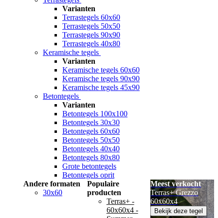
Varianten
Terrastegels 60x60
Terrastegels 50x50
Terrastegels 90x90
Terrastegels 40x80
Keramische tegels
Varianten
Keramische tegels 60x60
Keramische tegels 90x90
Keramische tegels 45x90
Betontegels
Varianten
Betontegels 100x100
Betontegels 30x30
Betontegels 60x60
Betontegels 50x50
Betontegels 40x40
Betontegels 80x80
Grote betontegels
Betontegels oprit
Andere formaten
Populaire
Meest verkocht
30x60
producten
Terras+ Grezzo
Terras+ -
60x60x4
60x60x4 -
Bekijk deze tegel