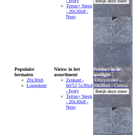
- Ivory
Bekijk deze steen
Terras+ Steen
- 20x30x8 -
Nero
Populaire
Nieuw in het
Product in de
formaten
assortiment
spotlight
20x30x6
Zeskant -
Abbeystones -
Longstone
60/52,5x30x4
20x30x6 - Certosa
- Ivory
Bekijk deze steen
Terras+ Steen
- 20x30x8 -
Nero