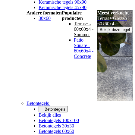
Keramische tegels 90x90
Keramische tegels 45x90
Andere formaten
Populaire
Meest verkocht
30x60
producten
Terras+ Grezzo
Terras+ -
60x60x4
60x60x4 -
Bekijk deze tegel
Summer
Patio
Square -
60x60x4 -
Concrete
Betontegels
Betontegels
Bekijk alles
Betontegels 100x100
Betontegels 30x30
Betontegels 60x60