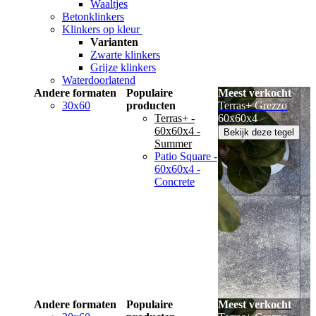
Waaltjes
Betonklinkers
Klinkers op kleur
Varianten
Zwarte klinkers
Grijze klinkers
Waterdoorlatend
Andere formaten
Populaire
Meest verkocht
30x60
producten
Terras+ Grezzo
Terras+ -
60x60x4
60x60x4 -
Bekijk deze tegel
Summer
Patio Square -
60x60x4 -
Concrete
Andere formaten
Populaire
Meest verkocht