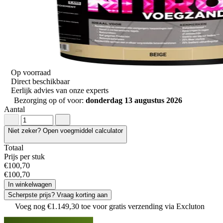
Op voorraad
Direct beschikbaar
Eerlijk advies van onze experts
Bezorging op of voor:
donderdag 13 augustus 2026
Aantal
Niet zeker? Open voegmiddel calculator
Totaal
Prijs per stuk
€
100
,
70
€
100
,
70
In winkelwagen
Scherpste prijs? Vraag korting aan
Voeg nog
€
1
.
149
,
30
toe voor gratis verzending via Excluton