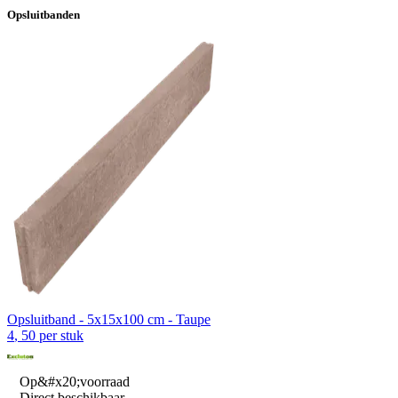
Opsluitbanden
Opsluitband - 5x15x100 cm - Taupe
4
,
50
per stuk
Op&#x20;voorraad
Direct beschikbaar