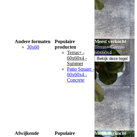
Andere formaten
Populaire
Meest verkocht
30x60
producten
Terras+ Grezzo
Terras+ -
60x60x4
60x60x4 -
Bekijk deze tegel
Summer
Patio Square -
60x60x4 -
Concrete
Afwijkende
Populaire
Meest verkocht