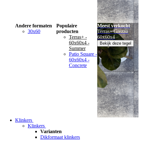
Andere formaten
Populaire
Meest verkocht
30x60
producten
Terras+ Grezzo
Terras+ -
60x60x4
60x60x4 -
Bekijk deze tegel
Summer
Patio Square -
60x60x4 -
Concrete
Klinkers
Klinkers
Varianten
Dikformaat klinkers