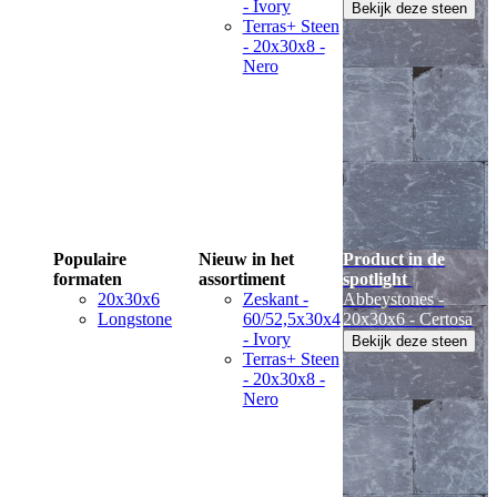
- Ivory
Bekijk deze steen
Terras+ Steen
- 20x30x8 -
Nero
Populaire
Nieuw in het
Product in de
formaten
assortiment
spotlight
20x30x6
Zeskant -
Abbeystones -
Longstone
60/52,5x30x4
20x30x6 - Certosa
- Ivory
Bekijk deze steen
Terras+ Steen
- 20x30x8 -
Nero