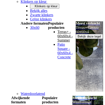
Klinkers op kleur
Klinkers op kleur
Bekijk alles
Zwarte klinkers
Grijze klinkers
Andere formaten
Populaire
Meest verkocht
30x60
producten
Terras+ Grezzo
Terras+ -
60x60x4
60x60x4 -
Bekijk deze tegel
Summer
Patio
Square -
60x60x4 -
Concrete
Waterdoorlatend
Afwijkende
Populaire
Meest verkocht
formaten
producten
Waalformaat