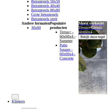
Betontegels 50x50
Betontegels 40x40
Betontegels 80x80
Grote betontegels
Betontegels oprit
Andere formaten
Populaire
Meest verkocht
30x60
producten
Terras+ Grezzo
Terras+ -
60x60x4
60x60x4 -
Bekijk deze tegel
Summer
Patio
Square -
60x60x4 -
Concrete
Klinkers