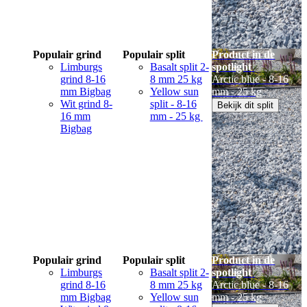
Populair grind
Populair split
Product in de
Limburgs
Basalt split 2-
spotlight
grind 8-16
8 mm 25 kg
Arctic blue - 8-16
mm Bigbag
Yellow sun
mm - 25 kg
Wit grind 8-
split - 8-16
Bekijk dit split
16 mm
mm - 25 kg
Bigbag
Populair grind
Populair split
Product in de
Limburgs
Basalt split 2-
spotlight
grind 8-16
8 mm 25 kg
Arctic blue - 8-16
mm Bigbag
Yellow sun
mm - 25 kg