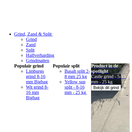
Grind, Zand & Split
Grind
Zand
Split
Halfverharding
Grindmatten
Populair grind
Populair split
Product in de
Limburgs
Basalt split 2-
spotlight
grind 8-16
8 mm 25 kg
Castle grind - 5-15
mm Bigbag
Yellow sun
mm - 25 kg
Wit grind 8-
split - 8-16
Bekijk dit grind
16 mm
mm - 25 kg
Bigbag