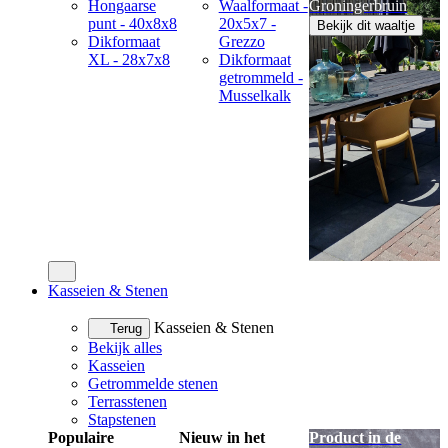
Hongaarse
Waalformaat -
Groningerbruin
punt - 40x8x8
20x5x7 -
Bekijk dit waaltje
Dikformaat
Grezzo
XL - 28x7x8
Dikformaat
getrommeld -
Musselkalk
Kasseien & Stenen
Kasseien & Stenen
Terug
Bekijk alles
Kasseien
Getrommelde stenen
Terrasstenen
Stapstenen
Populaire
Nieuw in het
Product in de