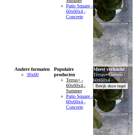
Summer
Patio Square -
60x60x4 -
Concrete
Andere formaten
Populaire
Meest verkocht
30x60
producten
Terras+ Grezzo
Terras+ -
60x60x4
60x60x4 -
Bekijk deze tegel
Summer
Patio Square -
60x60x4 -
Concrete