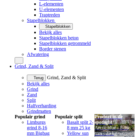
L-elementen
U-elementen
Traptreden
Stapelblokken
Stapelblokken
Bekijk alles
Stapelblokken beton
Stapelblokken getrommeld
Border stenen
Afwatering
Grind, Zand & Split
Grind, Zand & Split
Terug
Bekijk alles
Grind
Zand
Split
Halfverharding
Grindmatten
Populair grind
Populair split
Product in de
Limburgs
Basalt split 2-
spotlight
grind 8-16
8 mm 25 kg
Arctic blue - 8-16
mm Bigbag
Yellow sun
mm - 25 kg