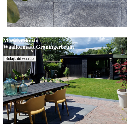
Meest verkocht
Waalformaat Groningerbruin
Bekijk dit waaltje