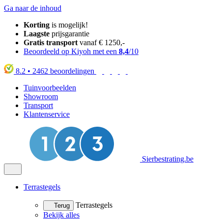
Ga naar de inhoud
Korting
is mogelijk!
Laagste
prijsgarantie
Gratis transport
vanaf € 1250,-
Beoordeeld op Kiyoh met een
8,4
/10
8.2
•
2462
beoordelingen
Tuinvoorbeelden
Showroom
Transport
Klantenservice
Sierbestrating.be
Terrastegels
Terrastegels
Terug
Bekijk alles