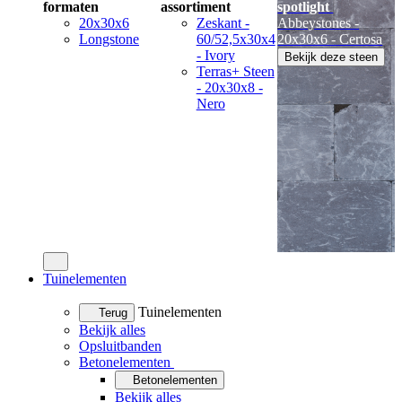
formaten
assortiment
spotlight
20x30x6
Zeskant -
Abbeystones -
Longstone
60/52,5x30x4
20x30x6 - Certosa
- Ivory
Bekijk deze steen
Terras+ Steen
- 20x30x8 -
Nero
Tuinelementen
Tuinelementen
Terug
Bekijk alles
Opsluitbanden
Betonelementen
Betonelementen
Bekijk alles