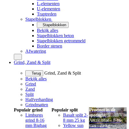
L-elementen
U-elementen
Traptreden
Stapelblokken
Stapelblokken
Bekijk alles
Stapelblokken beton
Stapelblokken getrommeld
Border stenen
Afwatering
Grind, Zand & Split
Grind, Zand & Split
Terug
Bekijk alles
Grind
Zand
Split
Halfverharding
Grindmatten
Populair grind
Populair split
Product in de
Limburgs
Basalt split 2-
spotlight
grind 8-16
8 mm 25 kg
Arctic blue - 8-16
mm Bigbag
Yellow sun
mm - 25 kg