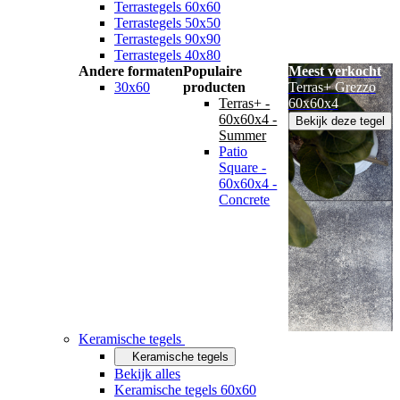
Terrastegels 60x60
Terrastegels 50x50
Terrastegels 90x90
Terrastegels 40x80
Andere formaten
Populaire
Meest verkocht
30x60
producten
Terras+ Grezzo
Terras+ -
60x60x4
60x60x4 -
Bekijk deze tegel
Summer
Patio
Square -
60x60x4 -
Concrete
Keramische tegels
Keramische tegels
Bekijk alles
Keramische tegels 60x60