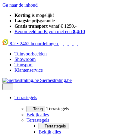
Ga naar de inhoud
Korting
is mogelijk!
Laagste
prijsgarantie
Gratis transport
vanaf € 1250,-
Beoordeeld op Kiyoh met een
8,4
/10
8.2
•
2462
beoordelingen
Tuinvoorbeelden
Showroom
Transport
Klantenservice
Sierbestrating.be
Terrastegels
Terrastegels
Terug
Bekijk alles
Terrastegels
Terrastegels
Bekijk alles