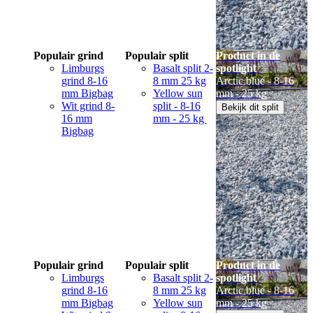
Populair grind
Populair split
Product in de
Limburgs
Basalt split 2-
spotlight
grind 8-16
8 mm 25 kg
Arctic blue - 8-16
mm Bigbag
Yellow sun
mm - 25 kg
Wit grind 8-
split - 8-16
Bekijk dit split
16 mm
mm - 25 kg
Bigbag
Populair grind
Populair split
Product in de
Limburgs
Basalt split 2-
spotlight
grind 8-16
8 mm 25 kg
Arctic blue - 8-16
mm Bigbag
Yellow sun
mm - 25 kg