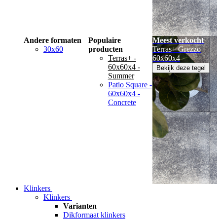
Andere formaten
Populaire
Meest verkocht
30x60
producten
Terras+ Grezzo
Terras+ -
60x60x4
60x60x4 -
Bekijk deze tegel
Summer
Patio Square -
60x60x4 -
Concrete
Klinkers
Klinkers
Varianten
Dikformaat klinkers