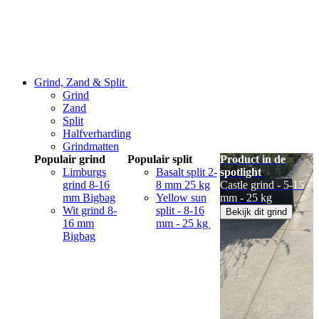
Grind, Zand & Split
Grind
Zand
Split
Halfverharding
Grindmatten
Populair grind
Populair split
Product in de
Limburgs
Basalt split 2-
spotlight
grind 8-16
8 mm 25 kg
Castle grind - 5-15
mm Bigbag
Yellow sun
mm - 25 kg
Wit grind 8-
split - 8-16
Bekijk dit grind
16 mm
mm - 25 kg
Bigbag