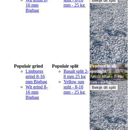
Bekijk dit split
16 mm
mm - 25 kg
Bigbag
Populair grind
Populair split
Product in de
Limburgs
Basalt split 2-
spotlight
grind 8-16
8 mm 25 kg
Arctic blue - 8-16
mm Bigbag
Yellow sun
mm - 25 kg
Wit grind 8-
split - 8-16
Bekijk dit split
16 mm
mm - 25 kg
Bigbag