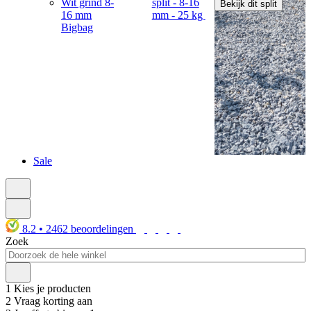
Wit grind 8-
split - 8-16
Bekijk dit split
16 mm
mm - 25 kg
Bigbag
Sale
8.2
•
2462
beoordelingen
Zoek
1
Kies je producten
2
Vraag korting aan