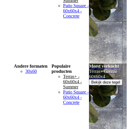
Summer
Patio Square -
60x60x4 -
Concrete
Andere formaten
Populaire
Meest verkocht
30x60
producten
Terras+ Grezzo
Terras+ -
60x60x4
60x60x4 -
Bekijk deze tegel
Summer
Patio Square -
60x60x4 -
Concrete