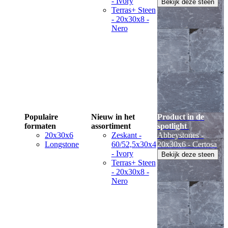
- Ivory
Bekijk deze steen
Terras+ Steen
- 20x30x8 -
Nero
Populaire
Nieuw in het
Product in de
formaten
assortiment
spotlight
20x30x6
Zeskant -
Abbeystones -
Longstone
60/52,5x30x4
20x30x6 - Certosa
- Ivory
Bekijk deze steen
Terras+ Steen
- 20x30x8 -
Nero