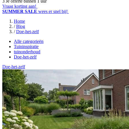
3
Je offerte binnen 1 uur
Vraag korting aan!
SUMMER SALE
wees er snel bij!
Home
/
Blog
/
Doe-het-zelf
Alle categorieën
Tuininspiratie
tuinonderhoud
Doe-het-zelf
Doe-het-zelf