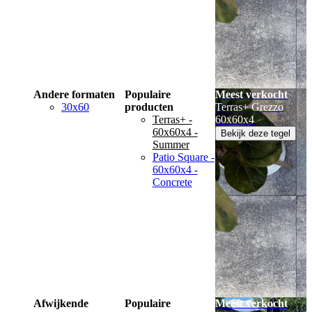
Andere formaten
Populaire
Meest verkocht
30x60
producten
Terras+ Grezzo
Terras+ -
60x60x4
60x60x4 -
Bekijk deze tegel
Summer
Patio Square -
60x60x4 -
Concrete
Afwijkende
Populaire
Meest verkocht