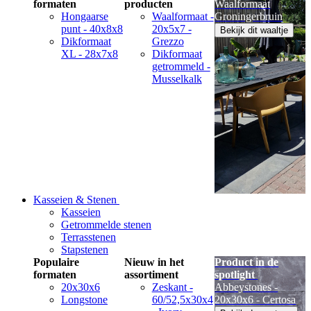
formaten
producten
Waalformaat
Hongaarse
Waalformaat -
Groningerbruin
punt - 40x8x8
20x5x7 -
Bekijk dit waaltje
Dikformaat
Grezzo
XL - 28x7x8
Dikformaat
getrommeld -
Musselkalk
Kasseien & Stenen
Kasseien
Getrommelde stenen
Terrasstenen
Stapstenen
Populaire
Nieuw in het
Product in de
formaten
assortiment
spotlight
20x30x6
Zeskant -
Abbeystones -
Longstone
60/52,5x30x4
20x30x6 - Certosa