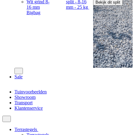
Wit grind 8-
split - 8-16
Bekijk dit split
16 mm
mm - 25 kg
Bigbag
Sale
Tuinvoorbeelden
Showroom
Transport
Klantenservice
Terrastegels
Terrastegels