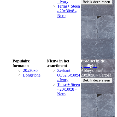
- Ivory
Bekijk deze steen
Terras+ Steen
- 20x30x8 -
Nero
Populaire
Nieuw in het
Product in de
formaten
assortiment
spotlight
20x30x6
Zeskant -
Abbeystones -
Longstone
60/52,5x30x4
20x30x6 - Certosa
- Ivory
Bekijk deze steen
Terras+ Steen
- 20x30x8 -
Nero