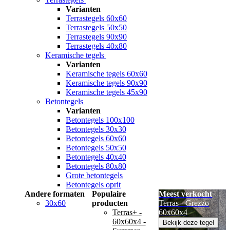
Varianten
Terrastegels 60x60
Terrastegels 50x50
Terrastegels 90x90
Terrastegels 40x80
Keramische tegels
Varianten
Keramische tegels 60x60
Keramische tegels 90x90
Keramische tegels 45x90
Betontegels
Varianten
Betontegels 100x100
Betontegels 30x30
Betontegels 60x60
Betontegels 50x50
Betontegels 40x40
Betontegels 80x80
Grote betontegels
Betontegels oprit
Andere formaten
Populaire
Meest verkocht
30x60
producten
Terras+ Grezzo
Terras+ -
60x60x4
60x60x4 -
Bekijk deze tegel