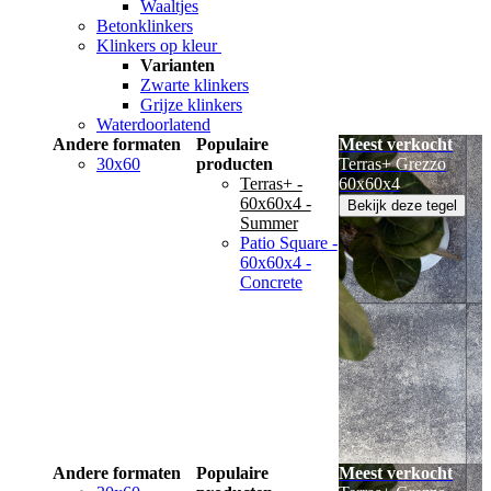
Waaltjes
Betonklinkers
Klinkers op kleur
Varianten
Zwarte klinkers
Grijze klinkers
Waterdoorlatend
Andere formaten
Populaire
Meest verkocht
30x60
producten
Terras+ Grezzo
Terras+ -
60x60x4
60x60x4 -
Bekijk deze tegel
Summer
Patio Square -
60x60x4 -
Concrete
Andere formaten
Populaire
Meest verkocht