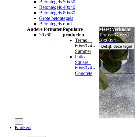
Betontegels 50x50
Betontegels 40x40
Betontegels 80x80
Grote betontegels
Betontegels oprit
Andere formaten
Populaire
Meest verkocht
30x60
producten
Terras+ Grezzo
Terras+ -
60x60x4
60x60x4 -
Bekijk deze tegel
Summer
Patio
Square -
60x60x4 -
Concrete
Klinkers