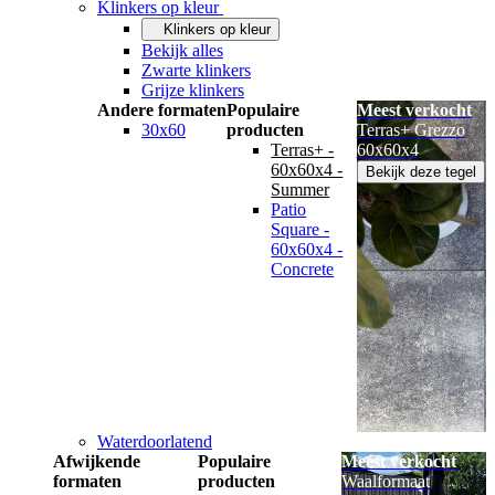
Klinkers op kleur
Klinkers op kleur
Bekijk alles
Zwarte klinkers
Grijze klinkers
Andere formaten
Populaire
Meest verkocht
30x60
producten
Terras+ Grezzo
Terras+ -
60x60x4
60x60x4 -
Bekijk deze tegel
Summer
Patio
Square -
60x60x4 -
Concrete
Waterdoorlatend
Afwijkende
Populaire
Meest verkocht
formaten
producten
Waalformaat