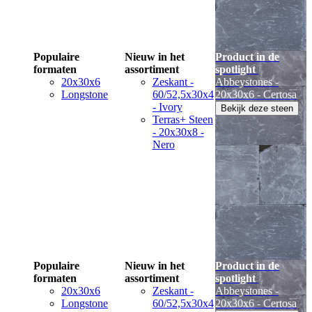
Populaire
Nieuw in het
Product in de
formaten
assortiment
spotlight
20x30x6
Zeskant -
Abbeystones -
Longstone
60/52,5x30x4
20x30x6 - Certosa
- Ivory
Bekijk deze steen
Terras+ Steen
- 20x30x8 -
Nero
Populaire
Nieuw in het
Product in de
formaten
assortiment
spotlight
20x30x6
Zeskant -
Abbeystones -
Longstone
60/52,5x30x4
20x30x6 - Certosa