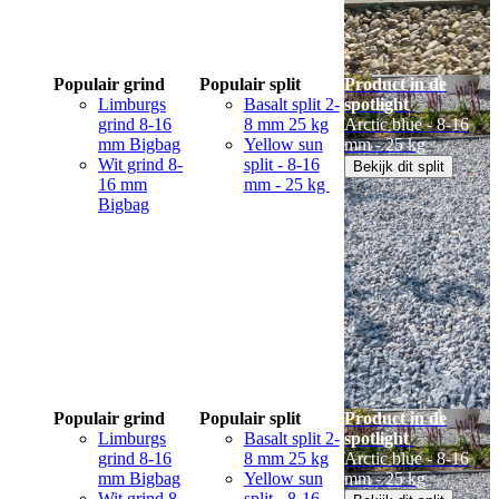
Populair grind
Populair split
Product in de
Limburgs
Basalt split 2-
spotlight
grind 8-16
8 mm 25 kg
Arctic blue - 8-16
mm Bigbag
Yellow sun
mm - 25 kg
Wit grind 8-
split - 8-16
Bekijk dit split
16 mm
mm - 25 kg
Bigbag
Populair grind
Populair split
Product in de
Limburgs
Basalt split 2-
spotlight
grind 8-16
8 mm 25 kg
Arctic blue - 8-16
mm Bigbag
Yellow sun
mm - 25 kg
Wit grind 8-
split - 8-16