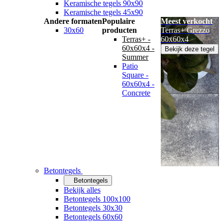
Keramische tegels 90x90
Keramische tegels 45x90
Andere formaten
Populaire
Meest verkocht
30x60
producten
Terras+ Grezzo
Terras+ -
60x60x4
60x60x4 -
Bekijk deze tegel
Summer
Patio
Square -
60x60x4 -
Concrete
Betontegels
Betontegels
Bekijk alles
Betontegels 100x100
Betontegels 30x30
Betontegels 60x60