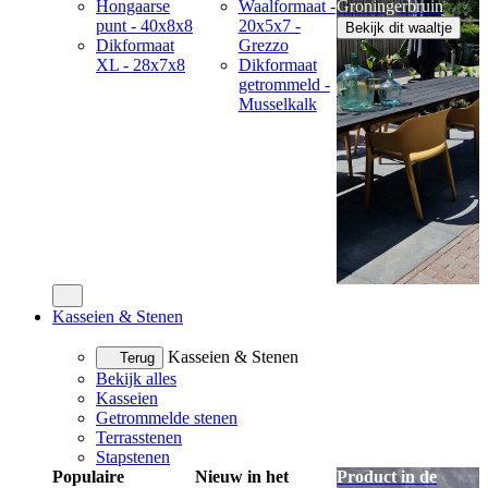
Hongaarse
Waalformaat -
Groningerbruin
punt - 40x8x8
20x5x7 -
Bekijk dit waaltje
Dikformaat
Grezzo
XL - 28x7x8
Dikformaat
getrommeld -
Musselkalk
Kasseien & Stenen
Kasseien & Stenen
Terug
Bekijk alles
Kasseien
Getrommelde stenen
Terrasstenen
Stapstenen
Populaire
Nieuw in het
Product in de