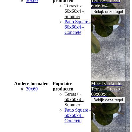
30x60
producten
Terras+ Grezzo
Terras+ -
60x60x4
60x60x4 -
Bekijk deze tegel
Summer
Patio Square -
60x60x4 -
Concrete
Andere formaten
Populaire
Meest verkocht
30x60
producten
Terras+ Grezzo
Terras+ -
60x60x4
60x60x4 -
Bekijk deze tegel
Summer
Patio Square -
60x60x4 -
Concrete