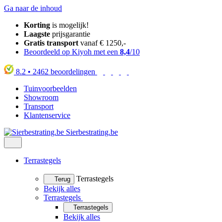
Ga naar de inhoud
Korting
is mogelijk!
Laagste
prijsgarantie
Gratis transport
vanaf € 1250,-
Beoordeeld op Kiyoh met een
8,4
/10
8.2
•
2462
beoordelingen
Tuinvoorbeelden
Showroom
Transport
Klantenservice
Sierbestrating.be
Terrastegels
Terrastegels
Terug
Bekijk alles
Terrastegels
Terrastegels
Bekijk alles