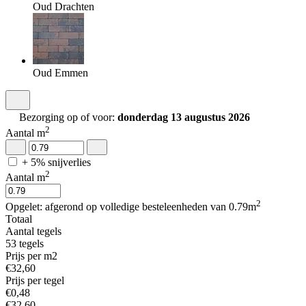
Oud Drachten
Oud Emmen
Bezorging op of voor:
donderdag 13 augustus 2026
2
Aantal m
+ 5% snijverlies
2
Aantal m
2
Opgelet: afgerond op volledige besteleenheden van 0.79m
Totaal
Aantal tegels
53
tegels
Prijs per m2
€
32
,
60
Prijs per tegel
€
0
,
48
€
32
,
60