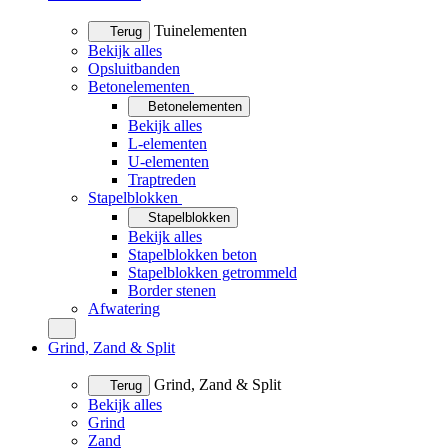
Tuinelementen
Terug
Bekijk alles
Opsluitbanden
Betonelementen
Betonelementen
Bekijk alles
L-elementen
U-elementen
Traptreden
Stapelblokken
Stapelblokken
Bekijk alles
Stapelblokken beton
Stapelblokken getrommeld
Border stenen
Afwatering
Grind, Zand & Split
Grind, Zand & Split
Terug
Bekijk alles
Grind
Zand