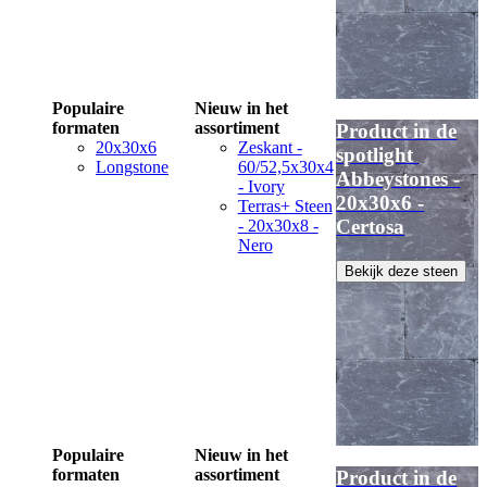
Populaire
Nieuw in het
formaten
assortiment
Product in de
20x30x6
Zeskant -
spotlight
Longstone
60/52,5x30x4
Abbeystones -
- Ivory
20x30x6 -
Terras+ Steen
Certosa
- 20x30x8 -
Nero
Bekijk deze steen
Populaire
Nieuw in het
formaten
assortiment
Product in de