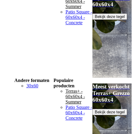
60x60x4 -
60x60x4
Summer
Patio Square -
Bekijk deze tegel
60x60x4 -
Concrete
Andere formaten
Populaire
30x60
producten
Meest verkocht
Terras+ -
Terras+ Grezzo
60x60x4 -
60x60x4
Summer
Patio Square -
Bekijk deze tegel
60x60x4 -
Concrete