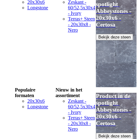
20x30x6
Zeskant -
spotlight
Longstone
60/52,5x30x4
Abbeystones -
- Ivory
20x30x6 -
Terras+ Steen
Certosa
- 20x30x8 -
Nero
Bekijk deze steen
Populaire
Nieuw in het
formaten
assortiment
Product in de
20x30x6
Zeskant -
spotlight
Longstone
60/52,5x30x4
Abbeystones -
- Ivory
20x30x6 -
Terras+ Steen
Certosa
- 20x30x8 -
Nero
Bekijk deze steen