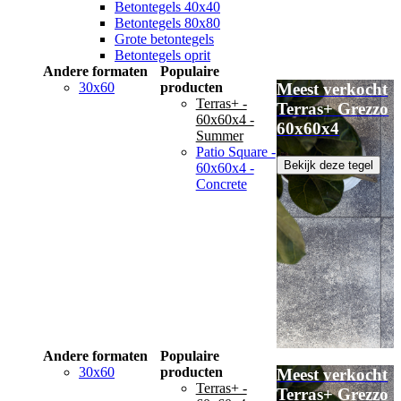
Betontegels 40x40
Betontegels 80x80
Grote betontegels
Betontegels oprit
Andere formaten
Populaire
30x60
producten
Meest verkocht
Terras+ -
Terras+ Grezzo
60x60x4 -
60x60x4
Summer
Patio Square -
Bekijk deze tegel
60x60x4 -
Concrete
Andere formaten
Populaire
30x60
producten
Meest verkocht
Terras+ -
Terras+ Grezzo