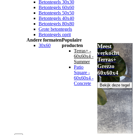
Betontegels 30x30
Betontegels 60x60
Betontegels 50x50
Betontegels 40x40
Betontegels 80x80
Grote betontegels
Betontegels oprit
Andere formaten
Populaire
30x60
producten
Meest
Terras+ -
verkocht
60x60x4 -
Terras+
Summer
Grezzo
Patio
60x60x4
Square -
60x60x4 -
Concrete
Bekijk deze tegel