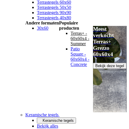
Terrastegels 60x60
Terrastegels 50x50
Terrastegels 90x90
Terrastegels 40x80
Andere formaten
Populaire
30x60
producten
Meest
Terras+ -
verkocht
60x60x4 -
Terras+
Summer
Grezzo
Patio
60x60x4
Square -
60x60x4 -
Concrete
Bekijk deze tegel
Keramische tegels
Keramische tegels
Bekijk alles