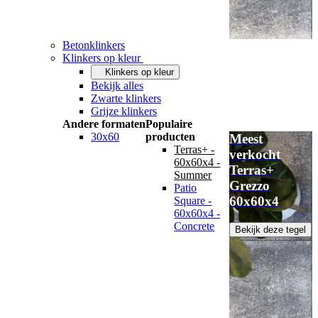
Betonklinkers
Klinkers op kleur
Klinkers op kleur
Bekijk alles
Zwarte klinkers
Grijze klinkers
Andere formaten
Populaire
30x60
producten
Meest
Terras+ -
verkocht
60x60x4 -
Terras+
Summer
Grezzo
Patio
60x60x4
Square -
60x60x4 -
Concrete
Bekijk deze tegel