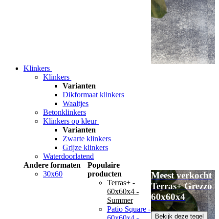
Klinkers
Klinkers
Varianten
Dikformaat klinkers
Waaltjes
Betonklinkers
Klinkers op kleur
Varianten
Zwarte klinkers
Grijze klinkers
Waterdoorlatend
Andere formaten
Populaire
30x60
producten
Meest verkocht
Terras+ -
Terras+ Grezzo
60x60x4 -
60x60x4
Summer
Patio Square -
Bekijk deze tegel
60x60x4 -