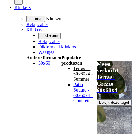
Klinkers
Klinkers
Terug
Bekijk alles
Klinkers
Klinkers
Bekijk alles
Dikformaat klinkers
Waaltjes
Andere formaten
Populaire
30x60
producten
Meest
Terras+ -
verkocht
60x60x4 -
Terras+
Summer
Grezzo
Patio
60x60x4
Square -
60x60x4 -
Concrete
Bekijk deze tegel