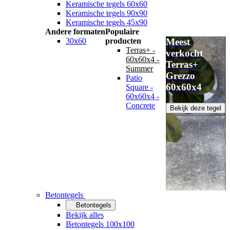
Keramische tegels 60x60
Keramische tegels 90x90
Keramische tegels 45x90
Andere formaten
Populaire
30x60
producten
Meest
Terras+ -
verkocht
60x60x4 -
Terras+
Summer
Grezzo
Patio
60x60x4
Square -
60x60x4 -
Concrete
Bekijk deze tegel
Betontegels
Betontegels
Bekijk alles
Betontegels 100x100