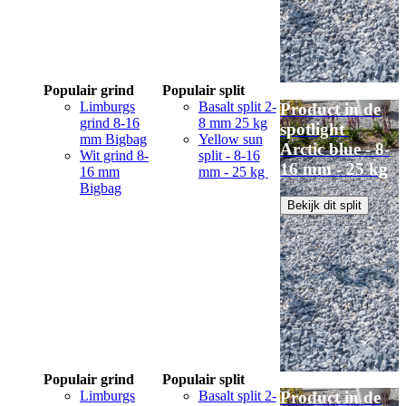
Populair grind
Populair split
Limburgs
Basalt split 2-
Product in de
grind 8-16
8 mm 25 kg
spotlight
mm Bigbag
Yellow sun
Arctic blue - 8-
Wit grind 8-
split - 8-16
16 mm - 25 kg
16 mm
mm - 25 kg
Bigbag
Bekijk dit split
Populair grind
Populair split
Limburgs
Basalt split 2-
Product in de