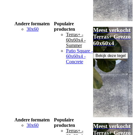
Andere formaten
Populaire
30x60
producten
Meest verkocht
Terras+ -
Terras+ Grezzo
60x60x4 -
60x60x4
Summer
Patio Square -
Bekijk deze tegel
60x60x4 -
Concrete
Andere formaten
Populaire
30x60
producten
Meest verkocht
Terras+ -
Terras+ Grezzo