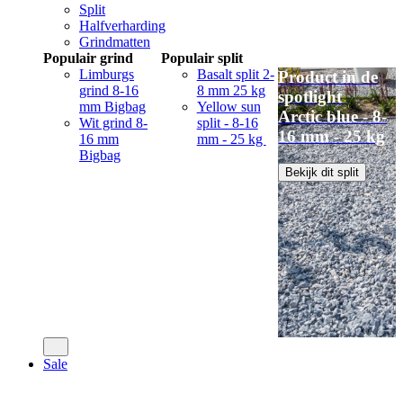
Split
Halfverharding
Grindmatten
Populair grind
Populair split
Limburgs
Basalt split 2-
Product in de
grind 8-16
8 mm 25 kg
spotlight
mm Bigbag
Yellow sun
Arctic blue - 8-
Wit grind 8-
split - 8-16
16 mm - 25 kg
16 mm
mm - 25 kg
Bigbag
Bekijk dit split
Sale