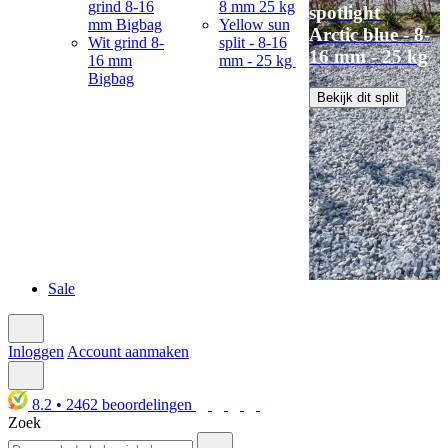
grind 8-16
8 mm 25 kg
spotlight
mm Bigbag
Yellow sun
Arctic blue - 8-
Wit grind 8-
split - 8-16
16 mm - 25 kg
16 mm
mm - 25 kg
Bigbag
Bekijk dit split
Sale
Inloggen
Account aanmaken
8.2
•
2462
beoordelingen
Zoek