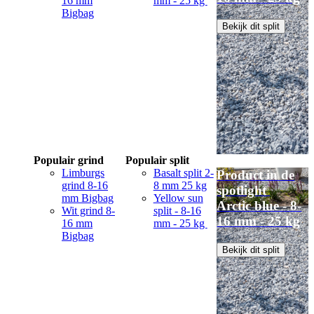
16 mm
mm - 25 kg
Bigbag
Bekijk dit split
Populair grind
Populair split
Limburgs
Basalt split 2-
Product in de
grind 8-16
8 mm 25 kg
spotlight
mm Bigbag
Yellow sun
Arctic blue - 8-
Wit grind 8-
split - 8-16
16 mm - 25 kg
16 mm
mm - 25 kg
Bigbag
Bekijk dit split