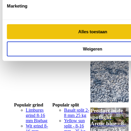
Marketing
Populair grind
Populair split
Limburgs
Basalt split 2-
Product in de
grind 8-16
8 mm 25 kg
spotlight
mm Bigbag
Yellow sun
Arctic blue - 8-
Alles toestaan
Wit grind 8-
split - 8-16
16 mm - 25 kg
16 mm
mm - 25 kg
Bigbag
Weigeren
Bekijk dit split
Populair grind
Populair split
Limburgs
Basalt split 2-
Product in de
grind 8-16
8 mm 25 kg
spotlight
mm Bigbag
Yellow sun
Arctic blue - 8-
Wit grind 8-
split - 8-16
16 mm - 25 kg