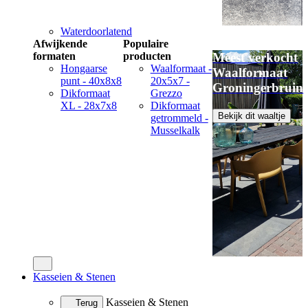
Waterdoorlatend
Afwijkende
Populaire
formaten
producten
Meest verkocht
Hongaarse
Waalformaat -
Waalformaat
punt - 40x8x8
20x5x7 -
Groningerbruin
Dikformaat
Grezzo
XL - 28x7x8
Dikformaat
Bekijk dit waaltje
getrommeld -
Musselkalk
Kasseien & Stenen
Kasseien & Stenen
Terug