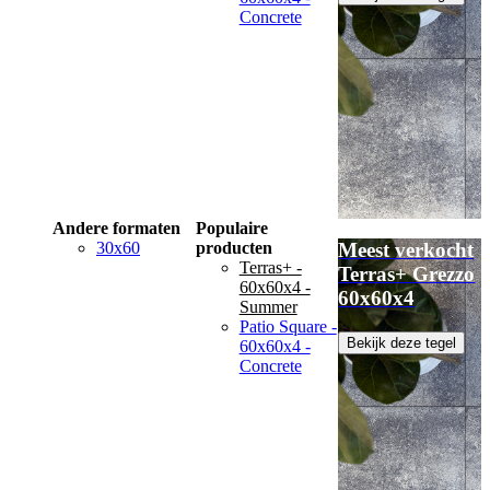
Concrete
Andere formaten
Populaire
30x60
producten
Meest verkocht
Terras+ -
Terras+ Grezzo
60x60x4 -
60x60x4
Summer
Patio Square -
Bekijk deze tegel
60x60x4 -
Concrete