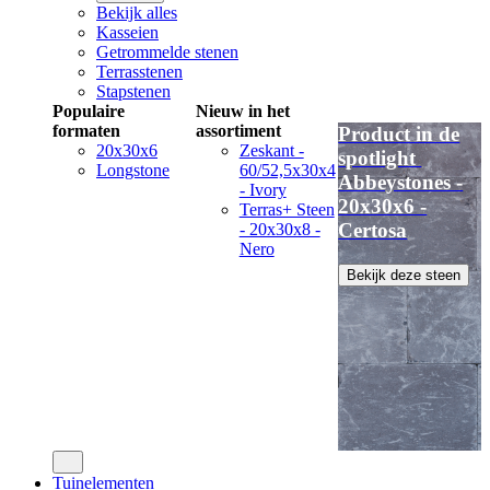
Bekijk alles
Kasseien
Getrommelde stenen
Terrasstenen
Stapstenen
Populaire
Nieuw in het
formaten
assortiment
Product in de
20x30x6
Zeskant -
spotlight
Longstone
60/52,5x30x4
Abbeystones -
- Ivory
20x30x6 -
Terras+ Steen
Certosa
- 20x30x8 -
Nero
Bekijk deze steen
Tuinelementen