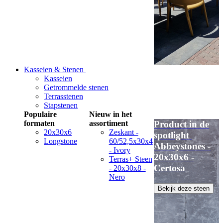
Kasseien & Stenen
Kasseien
Getrommelde stenen
Terrasstenen
Stapstenen
Populaire
Nieuw in het
formaten
assortiment
Product in de
20x30x6
Zeskant -
spotlight
Longstone
60/52,5x30x4
Abbeystones -
- Ivory
20x30x6 -
Terras+ Steen
Certosa
- 20x30x8 -
Nero
Bekijk deze steen