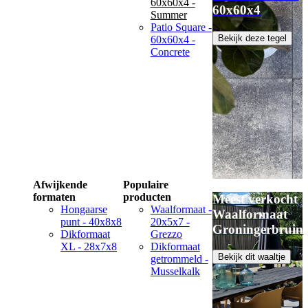
60x60x4 -
60x60x4
Summer
Patio Square -
Bekijk deze tegel
60x60x4 -
Concrete
Afwijkende
Populaire
formaten
producten
Meest verkocht
Hongaarse
Waalformaat -
Waalformaat
punt - 40x8x8
20x5x7 -
Groningerbruin
Dikformaat
Grezzo
XL - 28x7x8
Dikformaat
Bekijk dit waaltje
getrommeld -
Musselkalk