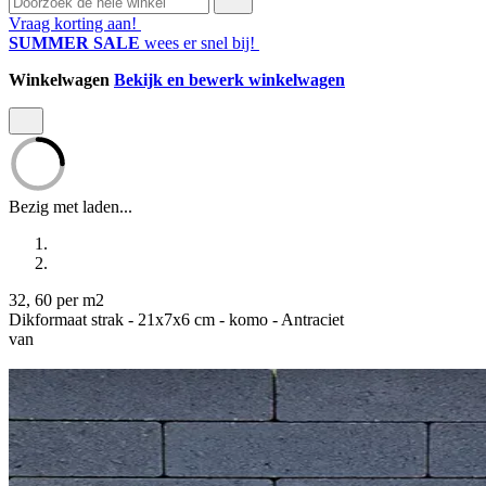
Vraag korting aan!
SUMMER SALE
wees er snel bij!
Winkelwagen
Bekijk en bewerk winkelwagen
Bezig met laden...
32
,
60
per m2
Dikformaat strak - 21x7x6 cm - komo - Antraciet
van