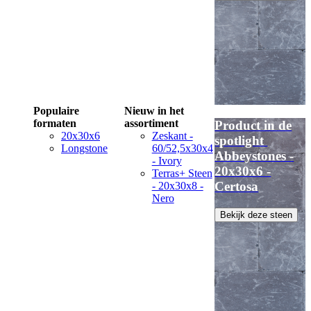
Populaire
Nieuw in het
formaten
assortiment
Product in de
20x30x6
Zeskant -
spotlight
Longstone
60/52,5x30x4
Abbeystones -
- Ivory
20x30x6 -
Terras+ Steen
Certosa
- 20x30x8 -
Nero
Bekijk deze steen