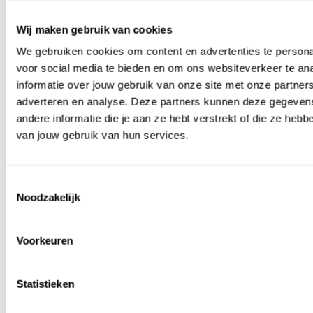
Wij maken gebruik van cookies
Grind, Zand & Split
We gebruiken cookies om content en advertenties te persona
Grind
Zand
voor social media te bieden en om ons websiteverkeer te an
Split
informatie over jouw gebruik van onze site met onze partners
Halfverharding
adverteren en analyse. Deze partners kunnen deze gegeve
Grindmatten
Populair grind
Populair split
andere informatie die je aan ze hebt verstrekt of die ze heb
Limburgs
Basalt split 2-
Product in de
van jouw gebruik van hun services.
grind 8-16
8 mm 25 kg
spotlight
mm Bigbag
Yellow sun
Castle grind -
Wit grind 8-
split - 8-16
5-15 mm - 25
16 mm
mm - 25 kg
Toestemmingsselectie
kg
Bigbag
Noodzakelijk
Bekijk dit grind
Voorkeuren
Statistieken