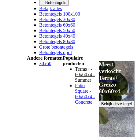
Betontegels
Bekijk alles
Betontegels 100x100
Betontegels 30x30
Betontegels 60x60
Betontegels 50x50
Betontegels 40x40
Betontegels 80x80
Grote betontegels
Betontegels oprit
Andere formaten
Populaire
30x60
producten
Meest
Terras+ -
verkocht
60x60x4 -
Terras+
Summer
Grezzo
Patio
60x60x4
Square -
60x60x4 -
Concrete
Bekijk deze tegel