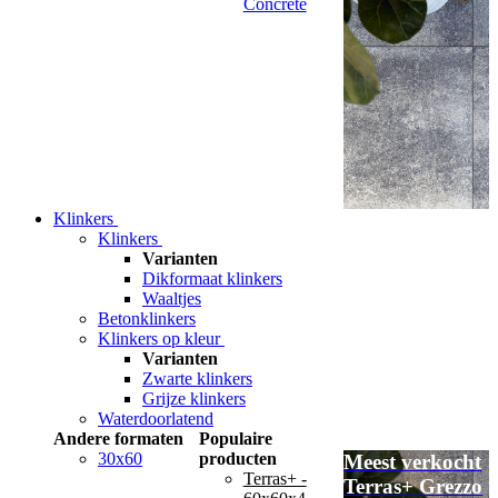
Concrete
Klinkers
Klinkers
Varianten
Dikformaat klinkers
Waaltjes
Betonklinkers
Klinkers op kleur
Varianten
Zwarte klinkers
Grijze klinkers
Waterdoorlatend
Andere formaten
Populaire
30x60
producten
Meest verkocht
Terras+ -
Terras+ Grezzo