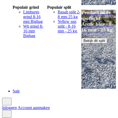
Populair grind
Populair split
Limburgs
Basalt split 2-
Product in de
grind 8-16
8 mm 25 kg
spotlight
mm Bigbag
Yellow sun
Arctic blue - 8-
Wit grind 8-
split - 8-16
16 mm - 25 kg
16 mm
mm - 25 kg
Bigbag
Bekijk dit split
Sale
Inloggen
Account aanmaken