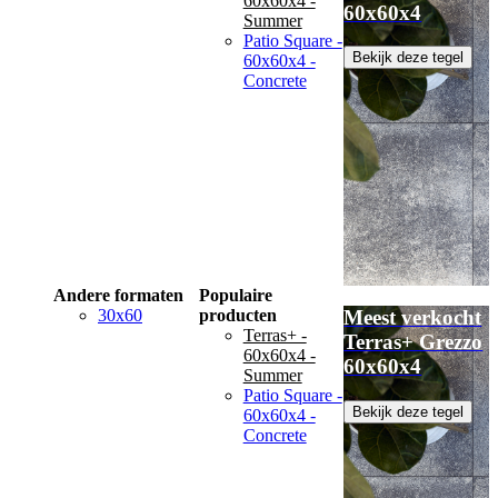
60x60x4 -
60x60x4
Summer
Patio Square -
Bekijk deze tegel
60x60x4 -
Concrete
Andere formaten
Populaire
30x60
producten
Meest verkocht
Terras+ -
Terras+ Grezzo
60x60x4 -
60x60x4
Summer
Patio Square -
Bekijk deze tegel
60x60x4 -
Concrete