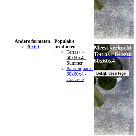
Andere formaten
Populaire
30x60
producten
Meest verkocht
Terras+ -
Terras+ Grezzo
60x60x4 -
60x60x4
Summer
Patio Square -
Bekijk deze tegel
60x60x4 -
Concrete