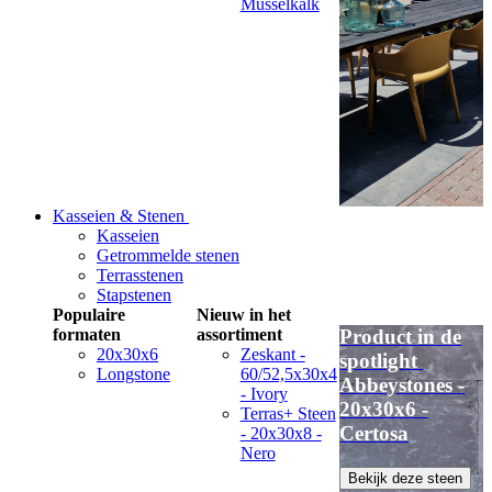
Musselkalk
Kasseien & Stenen
Kasseien
Getrommelde stenen
Terrasstenen
Stapstenen
Populaire
Nieuw in het
formaten
assortiment
Product in de
20x30x6
Zeskant -
spotlight
Longstone
60/52,5x30x4
Abbeystones -
- Ivory
20x30x6 -
Terras+ Steen
Certosa
- 20x30x8 -
Nero
Bekijk deze steen