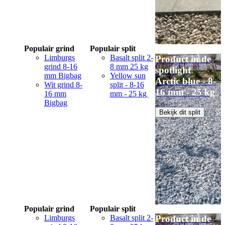
Populair grind
Populair split
Limburgs
Basalt split 2-
Product in de
grind 8-16
8 mm 25 kg
spotlight
mm Bigbag
Yellow sun
Arctic blue - 8-
Wit grind 8-
split - 8-16
16 mm - 25 kg
16 mm
mm - 25 kg
Bigbag
Bekijk dit split
Populair grind
Populair split
Limburgs
Basalt split 2-
Product in de