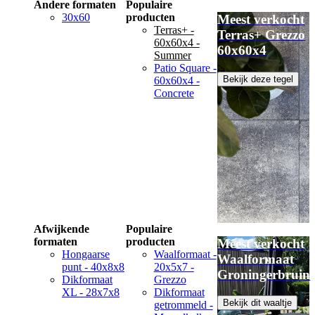
Andere formaten
Populaire
30x60
producten
Meest verkocht
Terras+ -
Terras+ Grezzo
60x60x4 -
60x60x4
Summer
Patio Square -
Bekijk deze tegel
60x60x4 -
Concrete
Afwijkende
Populaire
formaten
producten
Meest verkocht
Hongaarse
Waalformaat -
Waalformaat
punt - 40x8x8
20x5x7 -
Groningerbruin
Dikformaat
Grezzo
XL - 28x7x8
Dikformaat
Bekijk dit waaltje
getrommeld -