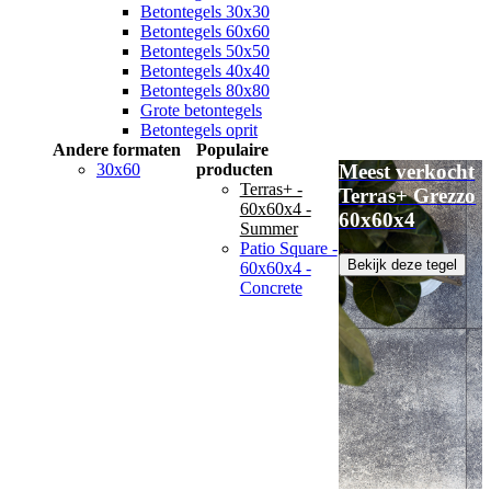
Betontegels 30x30
Betontegels 60x60
Betontegels 50x50
Betontegels 40x40
Betontegels 80x80
Grote betontegels
Betontegels oprit
Andere formaten
Populaire
30x60
producten
Meest verkocht
Terras+ -
Terras+ Grezzo
60x60x4 -
60x60x4
Summer
Patio Square -
Bekijk deze tegel
60x60x4 -
Concrete