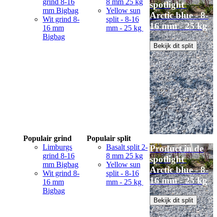
grind 8-16
8 mm 25 kg
spotlight
mm Bigbag
Yellow sun
Arctic blue - 8-
Wit grind 8-
split - 8-16
16 mm - 25 kg
16 mm
mm - 25 kg
Bigbag
Bekijk dit split
Populair grind
Populair split
Limburgs
Basalt split 2-
Product in de
grind 8-16
8 mm 25 kg
spotlight
mm Bigbag
Yellow sun
Arctic blue - 8-
Wit grind 8-
split - 8-16
16 mm - 25 kg
16 mm
mm - 25 kg
Bigbag
Bekijk dit split