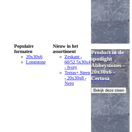
Populaire
Nieuw in het
formaten
assortiment
Product in de
20x30x6
Zeskant -
spotlight
Longstone
60/52,5x30x4
Abbeystones -
- Ivory
20x30x6 -
Terras+ Steen
Certosa
- 20x30x8 -
Nero
Bekijk deze steen