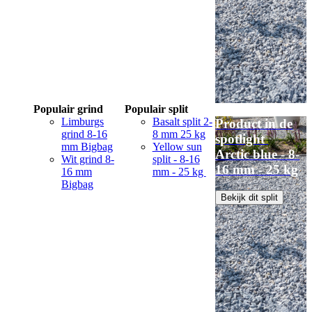
Populair grind
Populair split
Limburgs
Basalt split 2-
Product in de
grind 8-16
8 mm 25 kg
spotlight
mm Bigbag
Yellow sun
Arctic blue - 8-
Wit grind 8-
split - 8-16
16 mm - 25 kg
16 mm
mm - 25 kg
Bigbag
Bekijk dit split