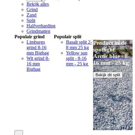
Bekijk alles
Grind
Zand
Split
Halfverharding
Grindmatten
Populair grind
Populair split
Limburgs
Basalt split 2-
Product in de
grind 8-16
8 mm 25 kg
spotlight
mm Bigbag
Yellow sun
Arctic blue - 8-
Wit grind 8-
split - 8-16
16 mm - 25 kg
16 mm
mm - 25 kg
Bigbag
Bekijk dit split