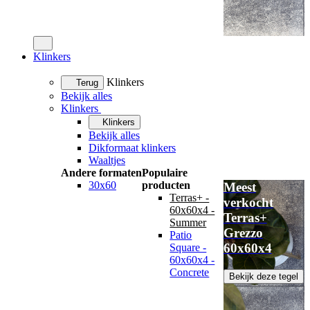
Klinkers
Klinkers
Terug
Bekijk alles
Klinkers
Klinkers
Bekijk alles
Dikformaat klinkers
Waaltjes
Andere formaten
Populaire
30x60
producten
Meest
Terras+ -
verkocht
60x60x4 -
Terras+
Summer
Grezzo
Patio
60x60x4
Square -
60x60x4 -
Concrete
Bekijk deze tegel