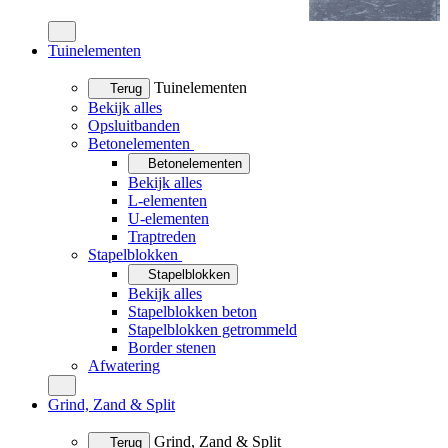
Tuinelementen
Tuinelementen
Terug
Bekijk alles
Opsluitbanden
Betonelementen
Betonelementen
Bekijk alles
L-elementen
U-elementen
Traptreden
Stapelblokken
Stapelblokken
Bekijk alles
Stapelblokken beton
Stapelblokken getrommeld
Border stenen
Afwatering
Grind, Zand & Split
Grind, Zand & Split
Terug