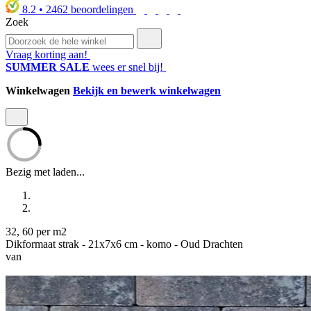
8.2
•
2462
beoordelingen
Zoek
Vraag korting aan!
SUMMER SALE
wees er snel bij!
Winkelwagen
Bekijk en bewerk winkelwagen
Bezig met laden...
32
,
60
per m2
Dikformaat strak - 21x7x6 cm - komo - Oud Drachten
van