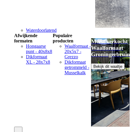
Waterdoorlatend
Afwijkende
Populaire
formaten
producten
Meest verkocht
Hongaarse
Waalformaat -
Waalformaat
punt - 40x8x8
20x5x7 -
Groningerbruin
Dikformaat
Grezzo
XL - 28x7x8
Dikformaat
Bekijk dit waaltje
getrommeld -
Musselkalk