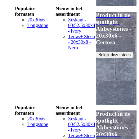
Populaire
Nieuw in het
formaten
assortiment
Product in de
20x30x6
Zeskant -
spotlight
Longstone
60/52,5x30x4
Abbeystones -
- Ivory
20x30x6 -
Terras+ Steen
Certosa
- 20x30x8 -
Nero
Bekijk deze steen
Populaire
Nieuw in het
formaten
assortiment
Product in de
20x30x6
Zeskant -
spotlight
Longstone
60/52,5x30x4
Abbeystones -
- Ivory
20x30x6 -
Terras+ Steen