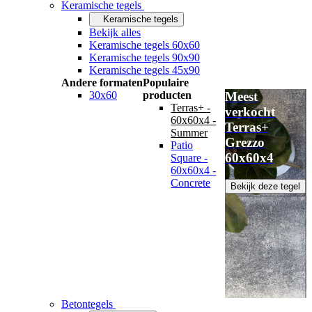
Keramische tegels
Keramische tegels
Bekijk alles
Keramische tegels 60x60
Keramische tegels 90x90
Keramische tegels 45x90
Andere formaten
Populaire
30x60
producten
Meest
Terras+ -
verkocht
60x60x4 -
Terras+
Summer
Grezzo
Patio
60x60x4
Square -
60x60x4 -
Concrete
Bekijk deze tegel
Betontegels