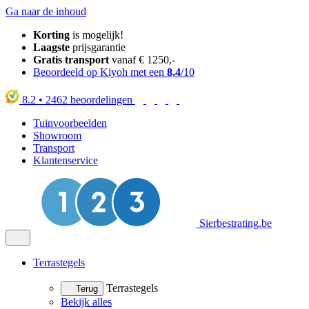
Ga naar de inhoud
Korting
is mogelijk!
Laagste
prijsgarantie
Gratis transport
vanaf € 1250,-
Beoordeeld op Kiyoh met een
8,4
/10
8.2
•
2462
beoordelingen
Tuinvoorbeelden
Showroom
Transport
Klantenservice
Sierbestrating.be
Terrastegels
Terrastegels
Terug
Bekijk alles