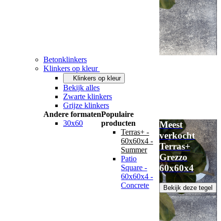
Betonklinkers
Klinkers op kleur
Klinkers op kleur
Bekijk alles
Zwarte klinkers
Grijze klinkers
Andere formaten
Populaire
30x60
producten
Meest
Terras+ -
verkocht
60x60x4 -
Terras+
Summer
Grezzo
Patio
60x60x4
Square -
60x60x4 -
Concrete
Bekijk deze tegel