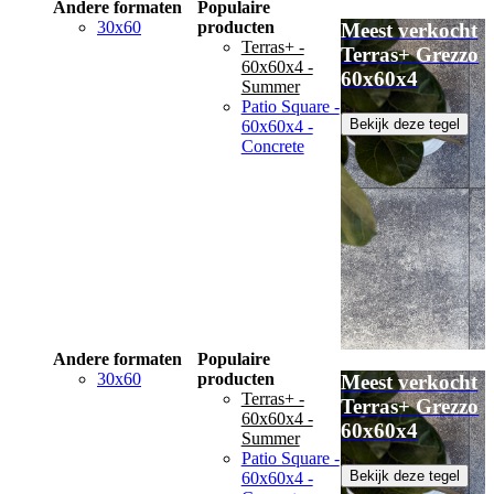
Andere formaten
Populaire
30x60
producten
Meest verkocht
Terras+ -
Terras+ Grezzo
60x60x4 -
60x60x4
Summer
Patio Square -
Bekijk deze tegel
60x60x4 -
Concrete
Andere formaten
Populaire
30x60
producten
Meest verkocht
Terras+ -
Terras+ Grezzo
60x60x4 -
60x60x4
Summer
Patio Square -
Bekijk deze tegel
60x60x4 -