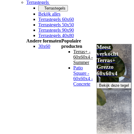
Terrastegels
Terrastegels
Bekijk alles
Terrastegels 60x60
Terrastegels 50x50
Terrastegels 90x90
Terrastegels 40x80
Andere formaten
Populaire
30x60
producten
Meest
Terras+ -
verkocht
60x60x4 -
Terras+
Summer
Grezzo
Patio
60x60x4
Square -
60x60x4 -
Concrete
Bekijk deze tegel