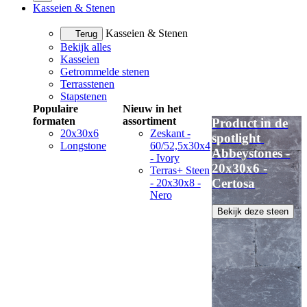
Kasseien & Stenen
Kasseien & Stenen
Terug
Bekijk alles
Kasseien
Getrommelde stenen
Terrasstenen
Stapstenen
Populaire
Nieuw in het
formaten
assortiment
Product in de
20x30x6
Zeskant -
spotlight
Longstone
60/52,5x30x4
Abbeystones -
- Ivory
20x30x6 -
Terras+ Steen
Certosa
- 20x30x8 -
Nero
Bekijk deze steen