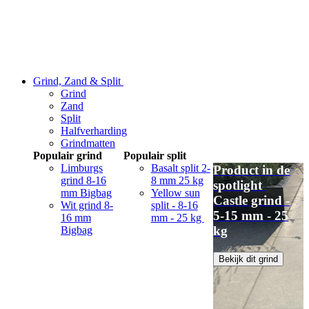
Grind, Zand & Split
Grind
Zand
Split
Halfverharding
Grindmatten
Populair grind
Populair split
Limburgs
Basalt split 2-
Product in de
grind 8-16
8 mm 25 kg
spotlight
mm Bigbag
Yellow sun
Castle grind -
Wit grind 8-
split - 8-16
5-15 mm - 25
16 mm
mm - 25 kg
kg
Bigbag
Bekijk dit grind