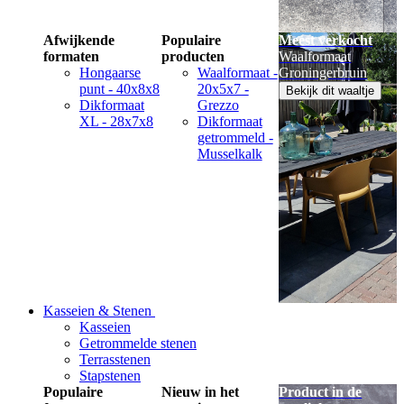
Afwijkende
Populaire
Meest verkocht
formaten
producten
Waalformaat
Hongaarse
Waalformaat -
Groningerbruin
punt - 40x8x8
20x5x7 -
Bekijk dit waaltje
Dikformaat
Grezzo
XL - 28x7x8
Dikformaat
getrommeld -
Musselkalk
Kasseien & Stenen
Kasseien
Getrommelde stenen
Terrasstenen
Stapstenen
Populaire
Nieuw in het
Product in de