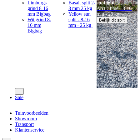
Limburgs
Basalt split 2-
spotlight
grind 8-16
8 mm 25 kg
Arctic blue - 8-16
mm Bigbag
Yellow sun
mm - 25 kg
Wit grind 8-
split - 8-16
Bekijk dit split
16 mm
mm - 25 kg
Bigbag
Sale
Tuinvoorbeelden
Showroom
Transport
Klantenservice