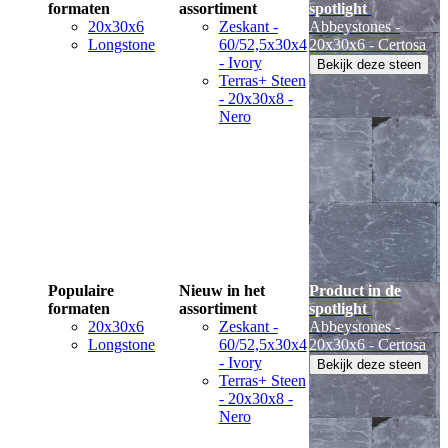
formaten
assortiment
spotlight
20x30x6
Zeskant -
Abbeystones -
Longstone
60/52,5x30x4
20x30x6 - Certosa
- Ivory
Bekijk deze steen
Terras+ Steen
- 20x30x8 -
Nero
Populaire
Nieuw in het
Product in de
formaten
assortiment
spotlight
20x30x6
Zeskant -
Abbeystones -
Longstone
60/52,5x30x4
20x30x6 - Certosa
- Ivory
Bekijk deze steen
Terras+ Steen
- 20x30x8 -
Nero