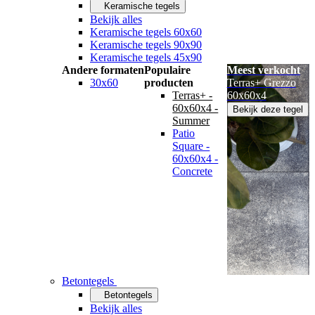
Keramische tegels
Bekijk alles
Keramische tegels 60x60
Keramische tegels 90x90
Keramische tegels 45x90
Andere formaten
Populaire
Meest verkocht
30x60
producten
Terras+ Grezzo
Terras+ -
60x60x4
60x60x4 -
Bekijk deze tegel
Summer
Patio
Square -
60x60x4 -
Concrete
Betontegels
Betontegels
Bekijk alles