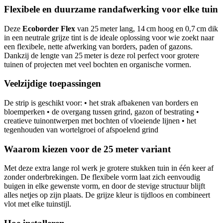
Flexibele en duurzame randafwerking voor elke tuin
Deze
Ecoborder Flex
van 25 meter lang, 14 cm hoog en 0,7 cm dik
in een neutrale grijze tint is de ideale oplossing voor wie zoekt naar
een flexibele, nette afwerking van borders, paden of gazons.
Dankzij de lengte van 25 meter is deze rol perfect voor grotere
tuinen of projecten met veel bochten en organische vormen.
Veelzijdige toepassingen
De strip is geschikt voor: • het strak afbakenen van borders en
bloemperken • de overgang tussen grind, gazon of bestrating •
creatieve tuinontwerpen met bochten of vloeiende lijnen • het
tegenhouden van wortelgroei of afspoelend grind
Waarom kiezen voor de 25 meter variant
Met deze extra lange rol werk je grotere stukken tuin in één keer af
zonder onderbrekingen. De flexibele vorm laat zich eenvoudig
buigen in elke gewenste vorm, en door de stevige structuur blijft
alles netjes op zijn plaats. De grijze kleur is tijdloos en combineert
vlot met elke tuinstijl.