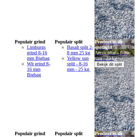
Populair grind
Populair split
Product in de
Limburgs
Basalt split 2-
spotlight
grind 8-16
8 mm 25 kg
Arctic blue - 8-16
mm Bigbag
Yellow sun
mm - 25 kg
Wit grind 8-
split - 8-16
Bekijk dit split
16 mm
mm - 25 kg
Bigbag
Populair grind
Populair split
Product in de