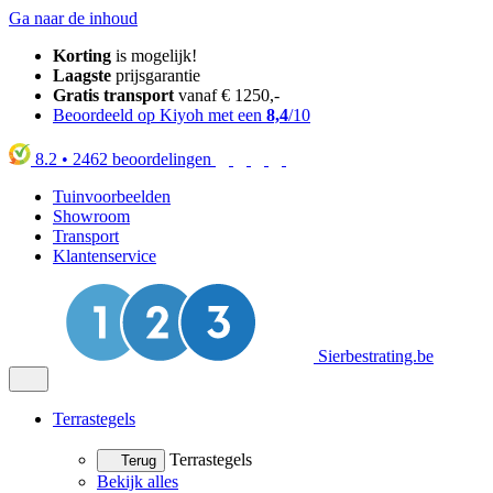
Ga naar de inhoud
Korting
is mogelijk!
Laagste
prijsgarantie
Gratis transport
vanaf € 1250,-
Beoordeeld op Kiyoh met een
8,4
/10
8.2
•
2462
beoordelingen
Tuinvoorbeelden
Showroom
Transport
Klantenservice
Sierbestrating.be
Terrastegels
Terrastegels
Terug
Bekijk alles