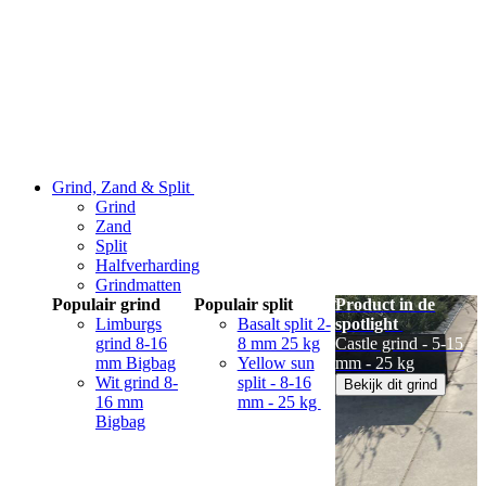
Grind, Zand & Split
Grind
Zand
Split
Halfverharding
Grindmatten
Populair grind
Populair split
Product in de
Limburgs
Basalt split 2-
spotlight
grind 8-16
8 mm 25 kg
Castle grind - 5-15
mm Bigbag
Yellow sun
mm - 25 kg
Wit grind 8-
split - 8-16
Bekijk dit grind
16 mm
mm - 25 kg
Bigbag