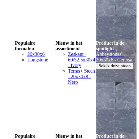
Populaire
Nieuw in het
Product in de
formaten
assortiment
spotlight
20x30x6
Zeskant -
Abbeystones -
Longstone
60/52,5x30x4
20x30x6 - Certosa
- Ivory
Bekijk deze steen
Terras+ Steen
- 20x30x8 -
Nero
Populaire
Nieuw in het
Product in de