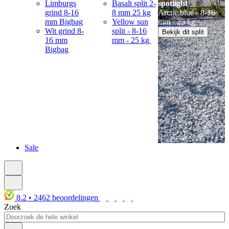
Limburgs
Basalt split 2-
spotlight
grind 8-16
8 mm 25 kg
Arctic blue - 8-16
mm Bigbag
Yellow sun
mm - 25 kg
Wit grind 8-
split - 8-16
Bekijk dit split
16 mm
mm - 25 kg
Bigbag
Sale
8.2
•
2462
beoordelingen
Zoek