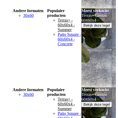
Andere formaten
Populaire
Meest verkocht
30x60
producten
Terras+ Grezzo
Terras+ -
60x60x4
60x60x4 -
Bekijk deze tegel
Summer
Patio Square -
60x60x4 -
Concrete
Andere formaten
Populaire
Meest verkocht
30x60
producten
Terras+ Grezzo
Terras+ -
60x60x4
60x60x4 -
Bekijk deze tegel
Summer
Patio Square -