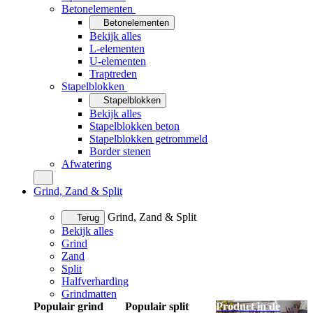
Betonelementen
Betonelementen
Bekijk alles
L-elementen
U-elementen
Traptreden
Stapelblokken
Stapelblokken
Bekijk alles
Stapelblokken beton
Stapelblokken getrommeld
Border stenen
Afwatering
Grind, Zand & Split
Grind, Zand & Split
Terug
Bekijk alles
Grind
Zand
Split
Halfverharding
Grindmatten
Populair grind
Populair split
Product in de