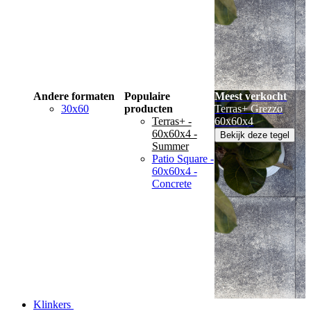
Andere formaten
Populaire
Meest verkocht
30x60
producten
Terras+ Grezzo
Terras+ -
60x60x4
60x60x4 -
Bekijk deze tegel
Summer
Patio Square -
60x60x4 -
Concrete
Klinkers