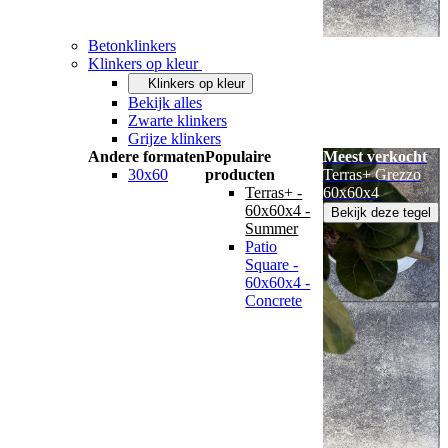
Betonklinkers
Klinkers op kleur
Klinkers op kleur
Bekijk alles
Zwarte klinkers
Grijze klinkers
Andere formaten
Populaire
Meest verkocht
30x60
producten
Terras+ Grezzo
Terras+ -
60x60x4
60x60x4 -
Bekijk deze tegel
Summer
Patio
Square -
60x60x4 -
Concrete