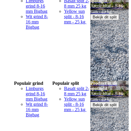
Limburgs
Basalt split 2-
spotlight
grind 8-16
8 mm 25 kg
Arctic blue - 8-16
mm Bigbag
Yellow sun
mm - 25 kg
Wit grind 8-
split - 8-16
Bekijk dit split
16 mm
mm - 25 kg
Bigbag
Populair grind
Populair split
Product in de
Limburgs
Basalt split 2-
spotlight
grind 8-16
8 mm 25 kg
Arctic blue - 8-16
mm Bigbag
Yellow sun
mm - 25 kg
Wit grind 8-
split - 8-16
Bekijk dit split
16 mm
mm - 25 kg
Bigbag