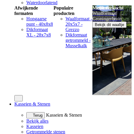
Waterdoorlatend
Afwijkende
Populaire
Meest verkocht
formaten
producten
Waalformaat
Hongaarse
Waalformaat -
Groningerbruin
punt - 40x8x8
20x5x7 -
Bekijk dit waaltje
Dikformaat
Grezzo
XL - 28x7x8
Dikformaat
getrommeld -
Musselkalk
Kasseien & Stenen
Kasseien & Stenen
Terug
Bekijk alles
Kasseien
Getrommelde stenen