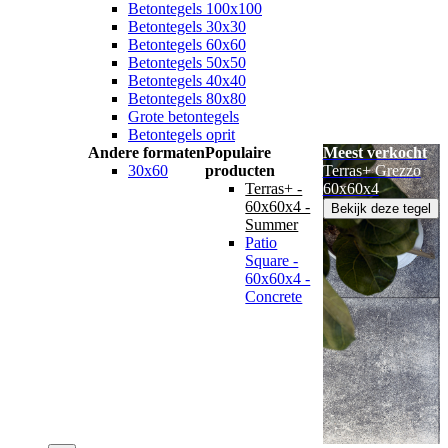
Betontegels 100x100
Betontegels 30x30
Betontegels 60x60
Betontegels 50x50
Betontegels 40x40
Betontegels 80x80
Grote betontegels
Betontegels oprit
Andere formaten
Populaire
Meest verkocht
30x60
producten
Terras+ Grezzo
Terras+ -
60x60x4
60x60x4 -
Bekijk deze tegel
Summer
Patio
Square -
60x60x4 -
Concrete