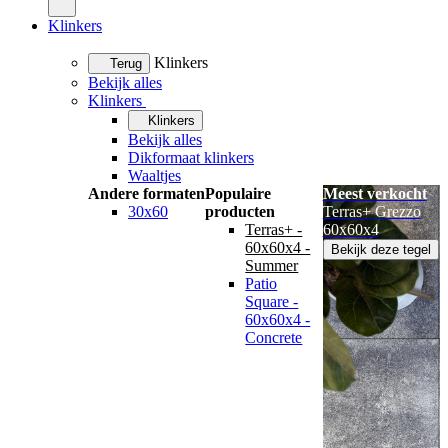
Klinkers
Klinkers
Terug
Bekijk alles
Klinkers
Klinkers
Bekijk alles
Dikformaat klinkers
Waaltjes
Andere formaten
Populaire
Meest verkocht
30x60
producten
Terras+ Grezzo
Terras+ -
60x60x4
60x60x4 -
Bekijk deze tegel
Summer
Patio
Square -
60x60x4 -
Concrete