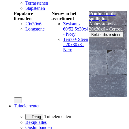
Terrasstenen
Stapstenen
Populaire
Nieuw in het
Product in de
formaten
assortiment
spotlight
20x30x6
Zeskant -
Abbeystones -
Longstone
60/52,5x30x4
20x30x6 - Certosa
- Ivory
Bekijk deze steen
Terras+ Steen
- 20x30x8 -
Nero
Tuinelementen
Tuinelementen
Terug
Bekijk alles
Opsluitbanden