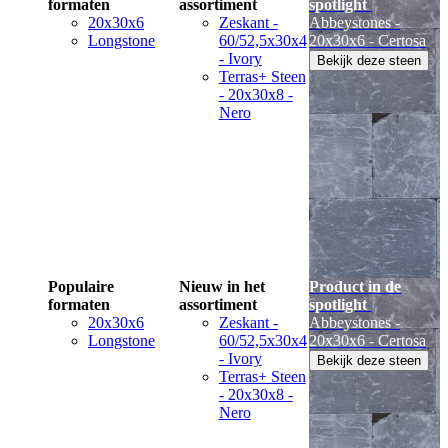
formaten
assortiment
spotlight
20x30x6
Zeskant -
Abbeystones -
Longstone
60/52,5x30x4
20x30x6 - Certosa
- Ivory
Bekijk deze steen
Terras+ Steen
- 20x30x8 -
Nero
Populaire
Nieuw in het
Product in de
formaten
assortiment
spotlight
20x30x6
Zeskant -
Abbeystones -
Longstone
60/52,5x30x4
20x30x6 - Certosa
- Ivory
Bekijk deze steen
Terras+ Steen
- 20x30x8 -
Nero