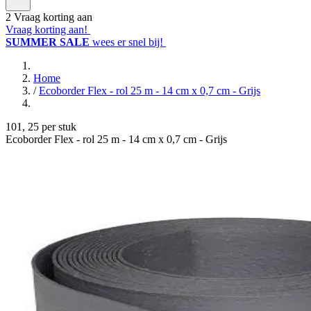
2
Vraag korting aan
Vraag korting aan!
SUMMER SALE
wees er snel bij!
Home
/
Ecoborder Flex - rol 25 m - 14 cm x 0,7 cm - Grijs
101
,
25
per stuk
Ecoborder Flex - rol 25 m - 14 cm x 0,7 cm - Grijs