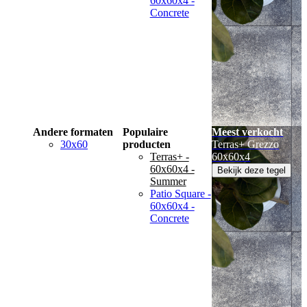
60x60x4 -
Concrete
Andere formaten
Populaire
Meest verkocht
30x60
producten
Terras+ Grezzo
Terras+ -
60x60x4
60x60x4 -
Bekijk deze tegel
Summer
Patio Square -
60x60x4 -
Concrete