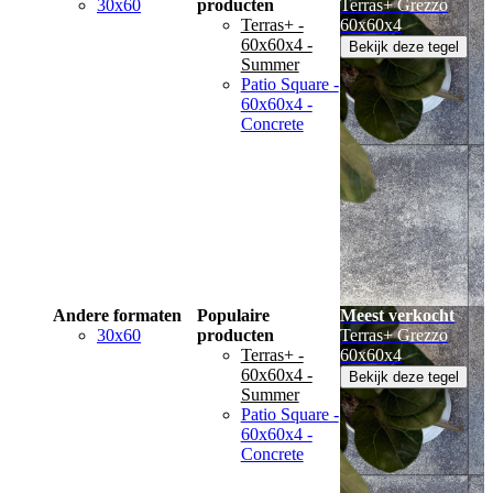
30x60
producten
Terras+ Grezzo
Terras+ -
60x60x4
60x60x4 -
Bekijk deze tegel
Summer
Patio Square -
60x60x4 -
Concrete
Andere formaten
Populaire
Meest verkocht
30x60
producten
Terras+ Grezzo
Terras+ -
60x60x4
60x60x4 -
Bekijk deze tegel
Summer
Patio Square -
60x60x4 -
Concrete