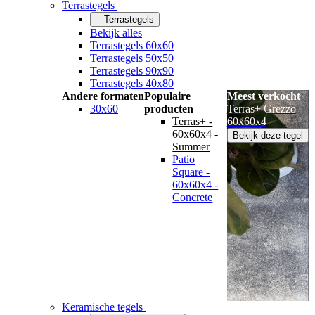
Terrastegels
Terrastegels
Bekijk alles
Terrastegels 60x60
Terrastegels 50x50
Terrastegels 90x90
Terrastegels 40x80
Andere formaten
Populaire
Meest verkocht
30x60
producten
Terras+ Grezzo
Terras+ -
60x60x4
60x60x4 -
Bekijk deze tegel
Summer
Patio
Square -
60x60x4 -
Concrete
Keramische tegels