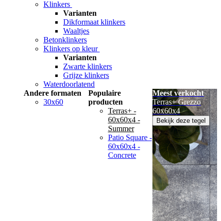
Klinkers
Varianten
Dikformaat klinkers
Waaltjes
Betonklinkers
Klinkers op kleur
Varianten
Zwarte klinkers
Grijze klinkers
Waterdoorlatend
Andere formaten
Populaire
Meest verkocht
30x60
producten
Terras+ Grezzo
Terras+ -
60x60x4
60x60x4 -
Bekijk deze tegel
Summer
Patio Square -
60x60x4 -
Concrete