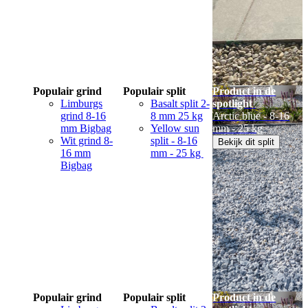
Populair grind
Populair split
Product in de
Limburgs
Basalt split 2-
spotlight
grind 8-16
8 mm 25 kg
Arctic blue - 8-16
mm Bigbag
Yellow sun
mm - 25 kg
Wit grind 8-
split - 8-16
Bekijk dit split
16 mm
mm - 25 kg
Bigbag
Populair grind
Populair split
Product in de