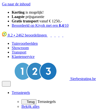
Ga naar de inhoud
Korting
is mogelijk!
Laagste
prijsgarantie
Gratis transport
vanaf € 1250,-
Beoordeeld op Kiyoh met een
8,4
/10
8.2
•
2462
beoordelingen
Tuinvoorbeelden
Showroom
Transport
Klantenservice
Sierbestrating.be
Terrastegels
Terrastegels
Terug
Bekijk alles