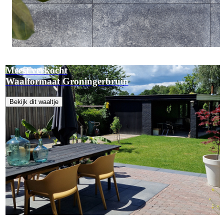
Meest verkocht
Waalformaat Groningerbruin
Bekijk dit waaltje