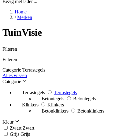
Bezig met laden...
Home
/
Merken
TuinVisie
Filteren
Filteren
Categorie
Terrastegels
Alles wissen
Categorie
Terrastegels
Terrastegels
Betontegels
Betontegels
Klinkers
Klinkers
Betonklinkers
Betonklinkers
Kleur
Zwart
Zwart
Grijs
Grijs