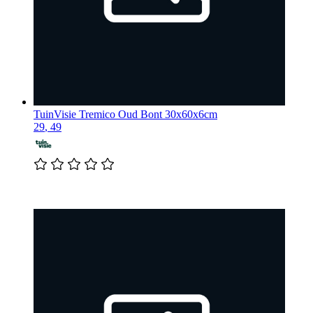
TuinVisie
Tremico Oud Bont 30x60x6cm
29
,
49