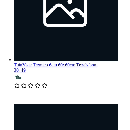
TuinVisie
Tremico 6cm 60x60cm Texels bont
30
,
49