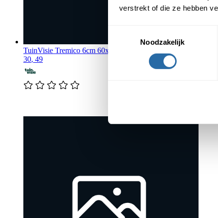
verstrekt of die ze hebben v
Toestemmingsselectie
Noodzakelijk
TuinVisie
Tremico 6cm 60x60cm Zeeuws bont
30
,
49