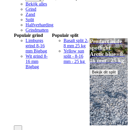
Bekijk alles
Grind
Zand
Split
Halfverharding
Grindmatten
Populair grind
Populair split
Limburgs
Basalt split 2-
Product in de
grind 8-16
8 mm 25 kg
spotlight
mm Bigbag
Yellow sun
Arctic blue - 8-
Wit grind 8-
split - 8-16
16 mm - 25 kg
16 mm
mm - 25 kg
Bigbag
Bekijk dit split