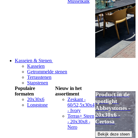
Musselkalk
Kasseien & Stenen
Kasseien
Getrommelde stenen
Terrasstenen
Stapstenen
Populaire
Nieuw in het
formaten
assortiment
Product in de
20x30x6
Zeskant -
spotlight
Longstone
60/52,5x30x4
Abbeystones -
- Ivory
20x30x6 -
Terras+ Steen
Certosa
- 20x30x8 -
Nero
Bekijk deze steen