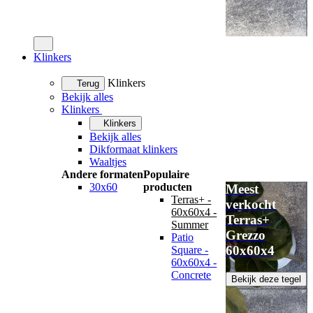
Klinkers
Klinkers
Terug
Bekijk alles
Klinkers
Klinkers
Bekijk alles
Dikformaat klinkers
Waaltjes
Andere formaten
Populaire
30x60
producten
Meest
Terras+ -
verkocht
60x60x4 -
Terras+
Summer
Grezzo
Patio
60x60x4
Square -
60x60x4 -
Concrete
Bekijk deze tegel