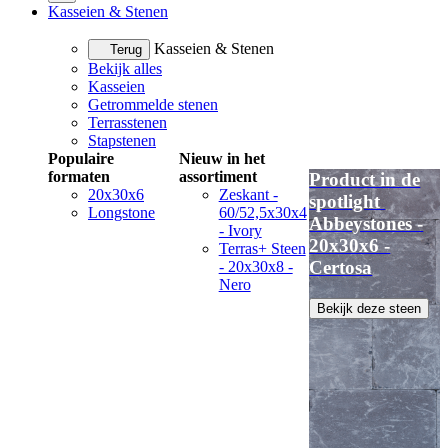
Kasseien & Stenen
Kasseien & Stenen
Terug
Bekijk alles
Kasseien
Getrommelde stenen
Terrasstenen
Stapstenen
Populaire
Nieuw in het
formaten
assortiment
Product in de
20x30x6
Zeskant -
spotlight
Longstone
60/52,5x30x4
Abbeystones -
- Ivory
20x30x6 -
Terras+ Steen
Certosa
- 20x30x8 -
Nero
Bekijk deze steen