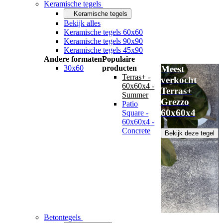
Keramische tegels
Keramische tegels
Bekijk alles
Keramische tegels 60x60
Keramische tegels 90x90
Keramische tegels 45x90
Andere formaten
Populaire
30x60
producten
Meest
Terras+ -
verkocht
60x60x4 -
Terras+
Summer
Grezzo
Patio
60x60x4
Square -
60x60x4 -
Concrete
Bekijk deze tegel
Betontegels