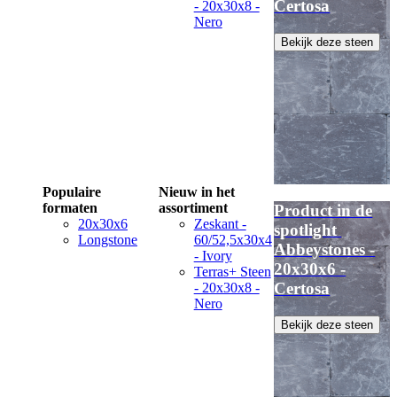
Certosa
- 20x30x8 -
Nero
Bekijk deze steen
Populaire
Nieuw in het
formaten
assortiment
Product in de
20x30x6
Zeskant -
spotlight
Longstone
60/52,5x30x4
Abbeystones -
- Ivory
20x30x6 -
Terras+ Steen
Certosa
- 20x30x8 -
Nero
Bekijk deze steen