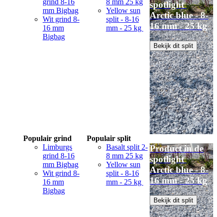
grind 8-16
8 mm 25 kg
spotlight
mm Bigbag
Yellow sun
Arctic blue - 8-
Wit grind 8-
split - 8-16
16 mm - 25 kg
16 mm
mm - 25 kg
Bigbag
Bekijk dit split
Populair grind
Populair split
Limburgs
Basalt split 2-
Product in de
grind 8-16
8 mm 25 kg
spotlight
mm Bigbag
Yellow sun
Arctic blue - 8-
Wit grind 8-
split - 8-16
16 mm - 25 kg
16 mm
mm - 25 kg
Bigbag
Bekijk dit split