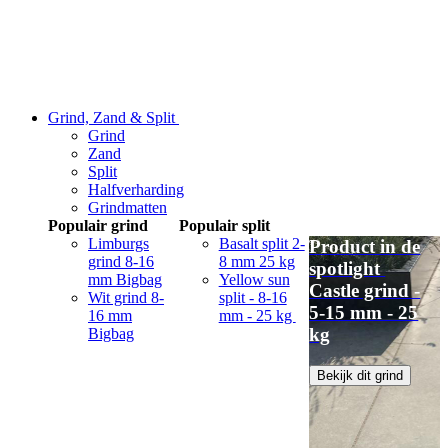
Grind, Zand & Split
Grind
Zand
Split
Halfverharding
Grindmatten
Populair grind
Populair split
Limburgs
Basalt split 2-
Product in de
grind 8-16
8 mm 25 kg
spotlight
mm Bigbag
Yellow sun
Castle grind -
Wit grind 8-
split - 8-16
5-15 mm - 25
16 mm
mm - 25 kg
kg
Bigbag
Bekijk dit grind