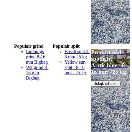
Populair grind
Populair split
Limburgs
Basalt split 2-
Product in de
grind 8-16
8 mm 25 kg
spotlight
mm Bigbag
Yellow sun
Arctic blue - 8-
Wit grind 8-
split - 8-16
16 mm - 25 kg
16 mm
mm - 25 kg
Bigbag
Bekijk dit split