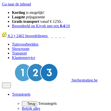
Ga naar de inhoud
Korting
is mogelijk!
Laagste
prijsgarantie
Gratis transport
vanaf € 1250,-
Beoordeeld op Kiyoh met een
8,4
/10
8.2
•
2462
beoordelingen
Tuinvoorbeelden
Showroom
Transport
Klantenservice
Sierbestrating.be
Terrastegels
Terrastegels
Terug
Bekijk alles