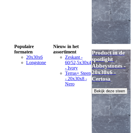
Populaire
Nieuw in het
formaten
assortiment
Product in de
20x30x6
Zeskant -
spotlight
Longstone
60/52,5x30x4
Abbeystones -
- Ivory
20x30x6 -
Terras+ Steen
Certosa
- 20x30x8 -
Nero
Bekijk deze steen