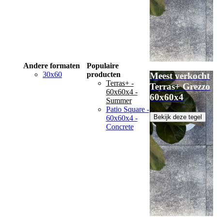
Andere formaten
Populaire
30x60
producten
Meest verkocht
Terras+ -
Terras+ Grezzo
60x60x4 -
60x60x4
Summer
Patio Square -
Bekijk deze tegel
60x60x4 -
Concrete