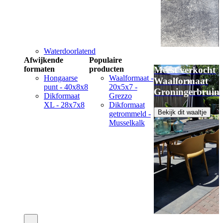
Waterdoorlatend
Afwijkende
Populaire
formaten
producten
Meest verkocht
Hongaarse
Waalformaat -
Waalformaat
punt - 40x8x8
20x5x7 -
Groningerbruin
Dikformaat
Grezzo
XL - 28x7x8
Dikformaat
Bekijk dit waaltje
getrommeld -
Musselkalk