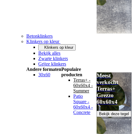
Betonklinkers
Klinkers op kleur
Klinkers op kleur
Bekijk alles
Zwarte klinkers
Grijze klinkers
Andere formaten
Populaire
30x60
producten
Meest
Terras+ -
verkocht
60x60x4 -
Terras+
Summer
Grezzo
Patio
60x60x4
Square -
60x60x4 -
Concrete
Bekijk deze tegel