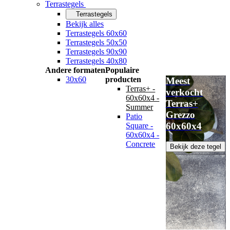
Terrastegels
Terrastegels
Bekijk alles
Terrastegels 60x60
Terrastegels 50x50
Terrastegels 90x90
Terrastegels 40x80
Andere formaten
Populaire
30x60
producten
Meest
Terras+ -
verkocht
60x60x4 -
Terras+
Summer
Grezzo
Patio
60x60x4
Square -
60x60x4 -
Concrete
Bekijk deze tegel