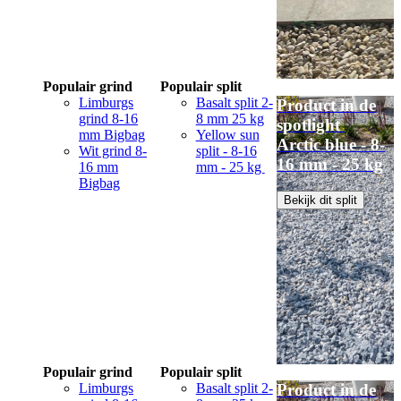
Populair grind
Populair split
Limburgs
Basalt split 2-
Product in de
grind 8-16
8 mm 25 kg
spotlight
mm Bigbag
Yellow sun
Arctic blue - 8-
Wit grind 8-
split - 8-16
16 mm - 25 kg
16 mm
mm - 25 kg
Bigbag
Bekijk dit split
Populair grind
Populair split
Limburgs
Basalt split 2-
Product in de