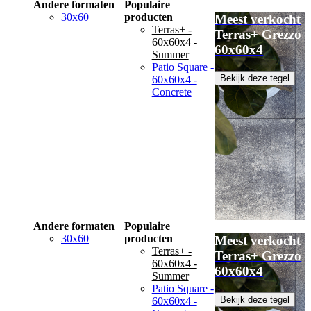
Andere formaten
Populaire
30x60
producten
Meest verkocht
Terras+ -
Terras+ Grezzo
60x60x4 -
60x60x4
Summer
Patio Square -
Bekijk deze tegel
60x60x4 -
Concrete
Andere formaten
Populaire
30x60
producten
Meest verkocht
Terras+ -
Terras+ Grezzo
60x60x4 -
60x60x4
Summer
Patio Square -
Bekijk deze tegel
60x60x4 -