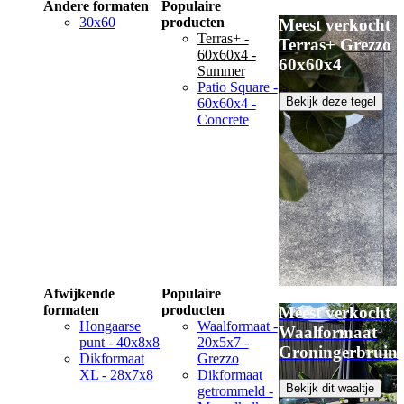
Andere formaten
Populaire
30x60
producten
Meest verkocht
Terras+ -
Terras+ Grezzo
60x60x4 -
60x60x4
Summer
Patio Square -
Bekijk deze tegel
60x60x4 -
Concrete
Afwijkende
Populaire
formaten
producten
Meest verkocht
Hongaarse
Waalformaat -
Waalformaat
punt - 40x8x8
20x5x7 -
Groningerbruin
Dikformaat
Grezzo
XL - 28x7x8
Dikformaat
Bekijk dit waaltje
getrommeld -