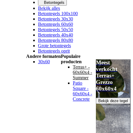
Betontegels
Bekijk alles
Betontegels 100x100
Betontegels 30x30
Betontegels 60x60
Betontegels 50x50
Betontegels 40x40
Betontegels 80x80
Grote betontegels
Betontegels oprit
Andere formaten
Populaire
30x60
producten
Meest
Terras+ -
verkocht
60x60x4 -
Terras+
Summer
Grezzo
Patio
60x60x4
Square -
60x60x4 -
Concrete
Bekijk deze tegel