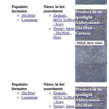
Populaire
Nieuw in het
formaten
assortiment
Product in de
20x30x6
Zeskant -
spotlight
Longstone
60/52,5x30x4
Abbeystones -
- Ivory
20x30x6 -
Terras+ Steen
Certosa
- 20x30x8 -
Nero
Bekijk deze steen
Populaire
Nieuw in het
formaten
assortiment
Product in de
20x30x6
Zeskant -
spotlight
Longstone
60/52,5x30x4
Abbeystones -
- Ivory
20x30x6 -
Terras+ Steen