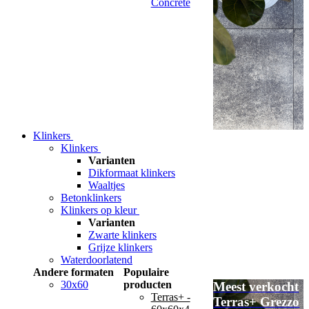
Concrete
Klinkers
Klinkers
Varianten
Dikformaat klinkers
Waaltjes
Betonklinkers
Klinkers op kleur
Varianten
Zwarte klinkers
Grijze klinkers
Waterdoorlatend
Andere formaten
Populaire
30x60
producten
Meest verkocht
Terras+ -
Terras+ Grezzo