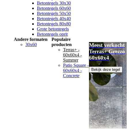
Betontegels 30x30
Betontegels 60x60
Betontegels 50x50
Betontegels 40x40
Betontegels 80x80
Grote betontegels
Betontegels oprit
Andere formaten
Populaire
30x60
producten
Meest verkocht
Terras+ -
Terras+ Grezzo
60x60x4 -
60x60x4
Summer
Patio Square -
Bekijk deze tegel
60x60x4 -
Concrete