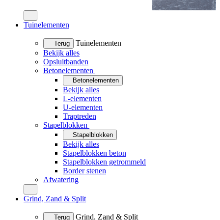
Tuinelementen
Tuinelementen
Terug
Bekijk alles
Opsluitbanden
Betonelementen
Betonelementen
Bekijk alles
L-elementen
U-elementen
Traptreden
Stapelblokken
Stapelblokken
Bekijk alles
Stapelblokken beton
Stapelblokken getrommeld
Border stenen
Afwatering
Grind, Zand & Split
Grind, Zand & Split
Terug