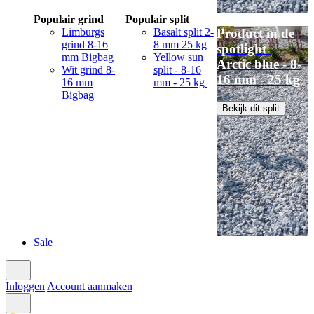
Populair grind
Populair split
Limburgs
Basalt split 2-
Product in de
grind 8-16
8 mm 25 kg
spotlight
mm Bigbag
Yellow sun
Arctic blue - 8-
Wit grind 8-
split - 8-16
16 mm - 25 kg
16 mm
mm - 25 kg
Bigbag
Bekijk dit split
Sale
Inloggen
Account aanmaken