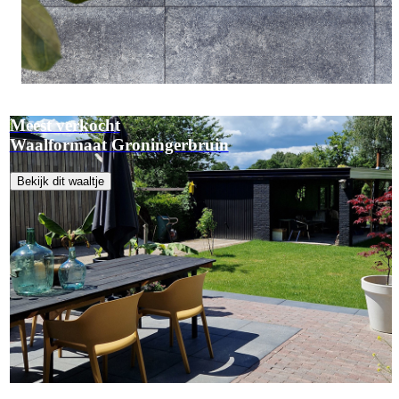
Meest verkocht
Waalformaat Groningerbruin
Bekijk dit waaltje