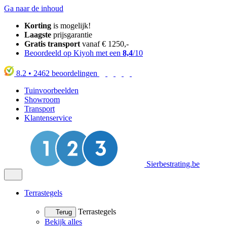
Ga naar de inhoud
Korting
is mogelijk!
Laagste
prijsgarantie
Gratis transport
vanaf € 1250,-
Beoordeeld op Kiyoh met een
8,4
/10
8.2
•
2462
beoordelingen
Tuinvoorbeelden
Showroom
Transport
Klantenservice
Sierbestrating.be
Terrastegels
Terrastegels
Terug
Bekijk alles