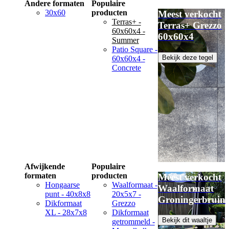
Andere formaten
Populaire
30x60
producten
Meest verkocht
Terras+ -
Terras+ Grezzo
60x60x4 -
60x60x4
Summer
Patio Square -
Bekijk deze tegel
60x60x4 -
Concrete
Afwijkende
Populaire
formaten
producten
Meest verkocht
Hongaarse
Waalformaat -
Waalformaat
punt - 40x8x8
20x5x7 -
Groningerbruin
Dikformaat
Grezzo
XL - 28x7x8
Dikformaat
Bekijk dit waaltje
getrommeld -