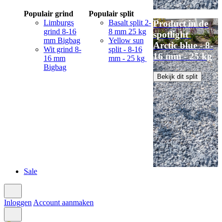
Populair grind
Populair split
Limburgs
Basalt split 2-
Product in de
grind 8-16
8 mm 25 kg
spotlight
mm Bigbag
Yellow sun
Arctic blue - 8-
Wit grind 8-
split - 8-16
16 mm - 25 kg
16 mm
mm - 25 kg
Bigbag
Bekijk dit split
Sale
Inloggen
Account aanmaken