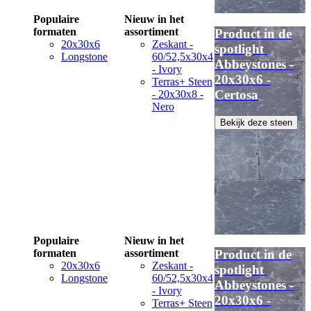
Populaire
Nieuw in het
formaten
assortiment
Product in de
20x30x6
Zeskant -
spotlight
Longstone
60/52,5x30x4
Abbeystones -
- Ivory
20x30x6 -
Terras+ Steen
Certosa
- 20x30x8 -
Nero
Bekijk deze steen
Populaire
Nieuw in het
formaten
assortiment
Product in de
20x30x6
Zeskant -
spotlight
Longstone
60/52,5x30x4
Abbeystones -
- Ivory
20x30x6 -
Terras+ Steen