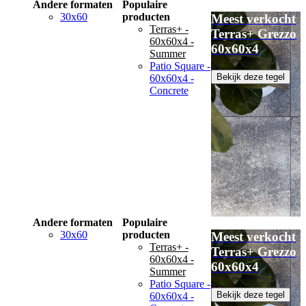
Andere formaten
Populaire
30x60
producten
Meest verkocht
Terras+ -
Terras+ Grezzo
60x60x4 -
60x60x4
Summer
Patio Square -
Bekijk deze tegel
60x60x4 -
Concrete
Andere formaten
Populaire
30x60
producten
Meest verkocht
Terras+ -
Terras+ Grezzo
60x60x4 -
60x60x4
Summer
Patio Square -
Bekijk deze tegel
60x60x4 -