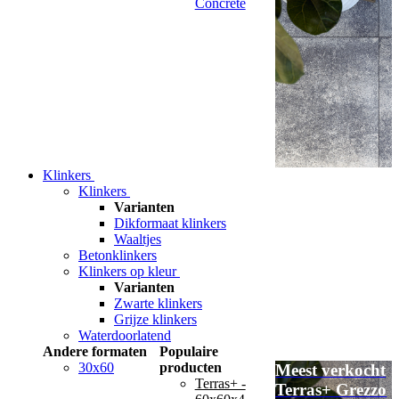
Concrete
Klinkers
Klinkers
Varianten
Dikformaat klinkers
Waaltjes
Betonklinkers
Klinkers op kleur
Varianten
Zwarte klinkers
Grijze klinkers
Waterdoorlatend
Andere formaten
Populaire
30x60
producten
Meest verkocht
Terras+ -
Terras+ Grezzo