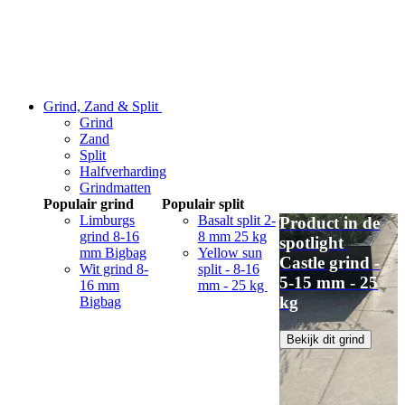
Grind, Zand & Split
Grind
Zand
Split
Halfverharding
Grindmatten
Populair grind
Populair split
Limburgs
Basalt split 2-
Product in de
grind 8-16
8 mm 25 kg
spotlight
mm Bigbag
Yellow sun
Castle grind -
Wit grind 8-
split - 8-16
5-15 mm - 25
16 mm
mm - 25 kg
kg
Bigbag
Bekijk dit grind