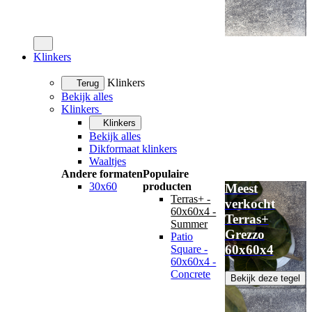
Klinkers
Klinkers
Terug
Bekijk alles
Klinkers
Klinkers
Bekijk alles
Dikformaat klinkers
Waaltjes
Andere formaten
Populaire
30x60
producten
Meest
Terras+ -
verkocht
60x60x4 -
Terras+
Summer
Grezzo
Patio
60x60x4
Square -
60x60x4 -
Concrete
Bekijk deze tegel