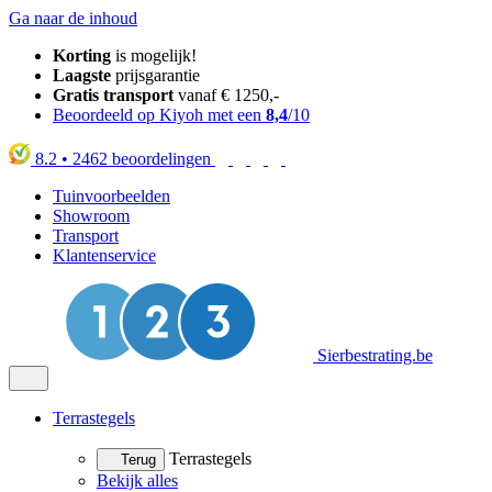
Ga naar de inhoud
Korting
is mogelijk!
Laagste
prijsgarantie
Gratis transport
vanaf € 1250,-
Beoordeeld op Kiyoh met een
8,4
/10
8.2
•
2462
beoordelingen
Tuinvoorbeelden
Showroom
Transport
Klantenservice
Sierbestrating.be
Terrastegels
Terrastegels
Terug
Bekijk alles