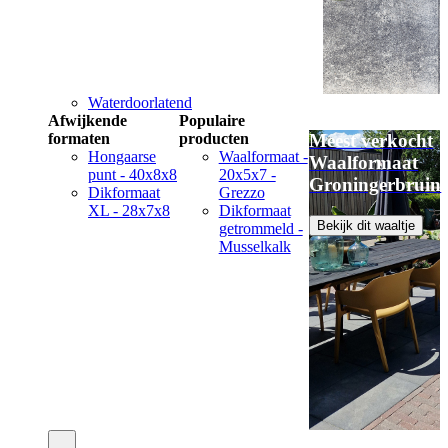
Waterdoorlatend
Afwijkende
Populaire
formaten
producten
Meest verkocht
Hongaarse
Waalformaat -
Waalformaat
punt - 40x8x8
20x5x7 -
Groningerbruin
Dikformaat
Grezzo
XL - 28x7x8
Dikformaat
Bekijk dit waaltje
getrommeld -
Musselkalk