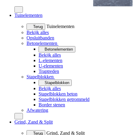
Tuinelementen
Tuinelementen
Terug
Bekijk alles
Opsluitbanden
Betonelementen
Betonelementen
Bekijk alles
L-elementen
U-elementen
Traptreden
Stapelblokken
Stapelblokken
Bekijk alles
Stapelblokken beton
Stapelblokken getrommeld
Border stenen
Afwatering
Grind, Zand & Split
Grind, Zand & Split
Terug