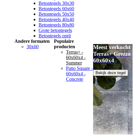
Betontegels 30x30
Betontegels 60x60
Betontegels 50x50
Betontegels 40x40
Betontegels 80x80
Grote betontegels
Betontegels oprit
Andere formaten
Populaire
30x60
producten
Meest verkocht
Terras+ -
Terras+ Grezzo
60x60x4 -
60x60x4
Summer
Patio Square -
Bekijk deze tegel
60x60x4 -
Concrete