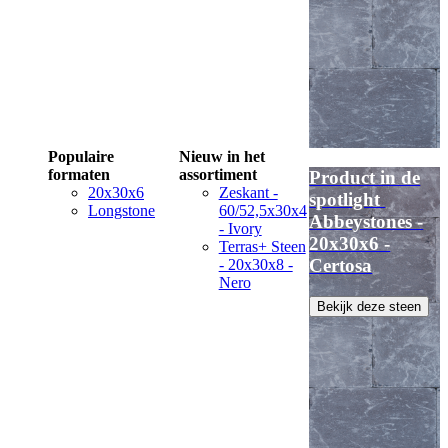
Populaire
Nieuw in het
formaten
assortiment
Product in de
20x30x6
Zeskant -
spotlight
Longstone
60/52,5x30x4
Abbeystones -
- Ivory
20x30x6 -
Terras+ Steen
Certosa
- 20x30x8 -
Nero
Bekijk deze steen