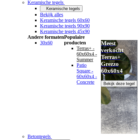
Keramische tegels
Keramische tegels
Bekijk alles
Keramische tegels 60x60
Keramische tegels 90x90
Keramische tegels 45x90
Andere formaten
Populaire
30x60
producten
Meest
Terras+ -
verkocht
60x60x4 -
Terras+
Summer
Grezzo
Patio
60x60x4
Square -
60x60x4 -
Concrete
Bekijk deze tegel
Betontegels