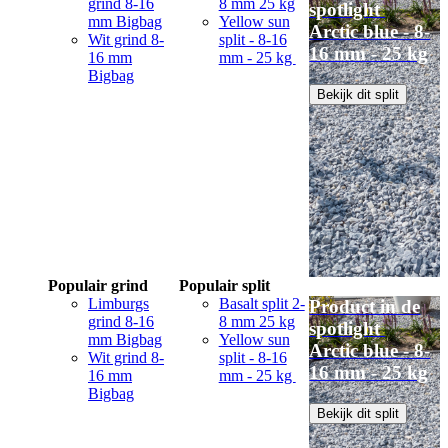
grind 8-16
8 mm 25 kg
spotlight
mm Bigbag
Yellow sun
Arctic blue - 8-
Wit grind 8-
split - 8-16
16 mm - 25 kg
16 mm
mm - 25 kg
Bigbag
Bekijk dit split
Populair grind
Populair split
Limburgs
Basalt split 2-
Product in de
grind 8-16
8 mm 25 kg
spotlight
mm Bigbag
Yellow sun
Arctic blue - 8-
Wit grind 8-
split - 8-16
16 mm - 25 kg
16 mm
mm - 25 kg
Bigbag
Bekijk dit split