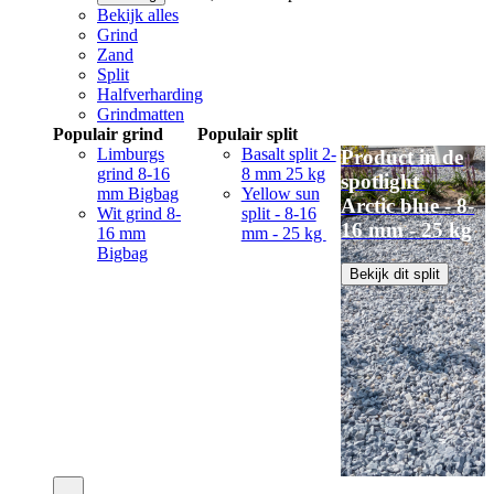
Bekijk alles
Grind
Zand
Split
Halfverharding
Grindmatten
Populair grind
Populair split
Limburgs
Basalt split 2-
Product in de
grind 8-16
8 mm 25 kg
spotlight
mm Bigbag
Yellow sun
Arctic blue - 8-
Wit grind 8-
split - 8-16
16 mm - 25 kg
16 mm
mm - 25 kg
Bigbag
Bekijk dit split