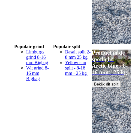
Populair grind
Populair split
Limburgs
Basalt split 2-
Product in de
grind 8-16
8 mm 25 kg
spotlight
mm Bigbag
Yellow sun
Arctic blue - 8-
Wit grind 8-
split - 8-16
16 mm - 25 kg
16 mm
mm - 25 kg
Bigbag
Bekijk dit split