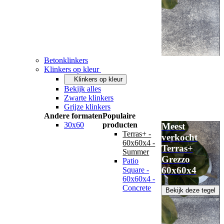
Betonklinkers
Klinkers op kleur
Klinkers op kleur
Bekijk alles
Zwarte klinkers
Grijze klinkers
Andere formaten
Populaire
30x60
producten
Meest
Terras+ -
verkocht
60x60x4 -
Terras+
Summer
Grezzo
Patio
60x60x4
Square -
60x60x4 -
Concrete
Bekijk deze tegel