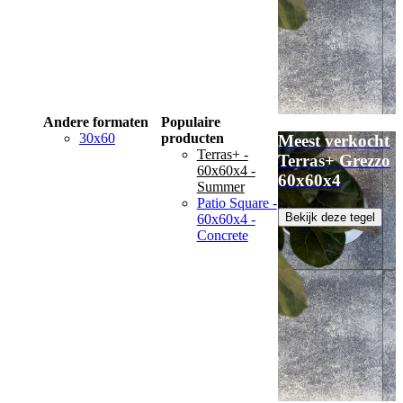
Andere formaten
Populaire
30x60
producten
Meest verkocht
Terras+ -
Terras+ Grezzo
60x60x4 -
60x60x4
Summer
Patio Square -
Bekijk deze tegel
60x60x4 -
Concrete