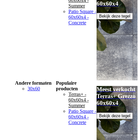
60x60x4 -
60x60x4
Summer
Patio Square -
Bekijk deze tegel
60x60x4 -
Concrete
Andere formaten
Populaire
30x60
producten
Meest verkocht
Terras+ -
Terras+ Grezzo
60x60x4 -
60x60x4
Summer
Patio Square -
Bekijk deze tegel
60x60x4 -
Concrete