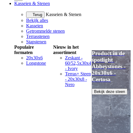
Kasseien & Stenen
Kasseien & Stenen
Terug
Bekijk alles
Kasseien
Getrommelde stenen
Terrasstenen
Stapstenen
Populaire
Nieuw in het
formaten
assortiment
Product in de
20x30x6
Zeskant -
spotlight
Longstone
60/52,5x30x4
Abbeystones -
- Ivory
20x30x6 -
Terras+ Steen
Certosa
- 20x30x8 -
Nero
Bekijk deze steen