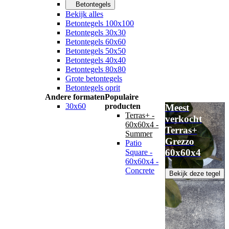
Betontegels
Bekijk alles
Betontegels 100x100
Betontegels 30x30
Betontegels 60x60
Betontegels 50x50
Betontegels 40x40
Betontegels 80x80
Grote betontegels
Betontegels oprit
Andere formaten
Populaire
30x60
producten
Meest
Terras+ -
verkocht
60x60x4 -
Terras+
Summer
Grezzo
Patio
60x60x4
Square -
60x60x4 -
Concrete
Bekijk deze tegel