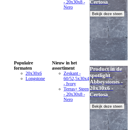
Certosa
- 20x30x8 -
Nero
Bekijk deze steen
Populaire
Nieuw in het
formaten
assortiment
Product in de
20x30x6
Zeskant -
spotlight
Longstone
60/52,5x30x4
Abbeystones -
- Ivory
20x30x6 -
Terras+ Steen
Certosa
- 20x30x8 -
Nero
Bekijk deze steen