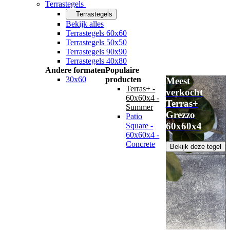
Terrastegels
Terrastegels
Bekijk alles
Terrastegels 60x60
Terrastegels 50x50
Terrastegels 90x90
Terrastegels 40x80
Andere formaten
Populaire
30x60
producten
Meest
Terras+ -
verkocht
60x60x4 -
Terras+
Summer
Grezzo
Patio
60x60x4
Square -
60x60x4 -
Concrete
Bekijk deze tegel