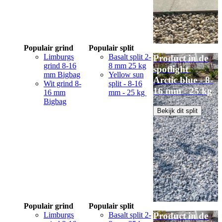
Populair grind
Populair split
Limburgs
Basalt split 2-
Product in de
grind 8-16
8 mm 25 kg
spotlight
mm Bigbag
Yellow sun
Arctic blue - 8-
Wit grind 8-
split - 8-16
16 mm - 25 kg
16 mm
mm - 25 kg
Bigbag
Bekijk dit split
Populair grind
Populair split
Limburgs
Basalt split 2-
Product in de