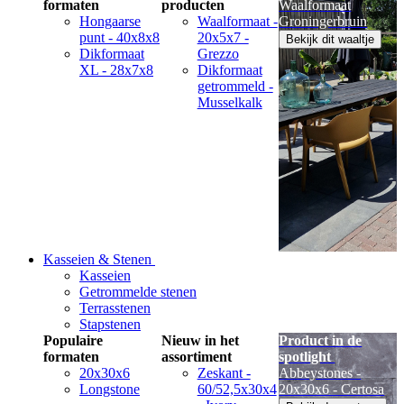
formaten
producten
Waalformaat
Hongaarse
Waalformaat -
Groningerbruin
punt - 40x8x8
20x5x7 -
Bekijk dit waaltje
Dikformaat
Grezzo
XL - 28x7x8
Dikformaat
getrommeld -
Musselkalk
Kasseien & Stenen
Kasseien
Getrommelde stenen
Terrasstenen
Stapstenen
Populaire
Nieuw in het
Product in de
formaten
assortiment
spotlight
20x30x6
Zeskant -
Abbeystones -
Longstone
60/52,5x30x4
20x30x6 - Certosa