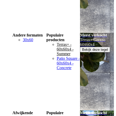
Andere formaten
Populaire
Meest verkocht
30x60
producten
Terras+ Grezzo
Terras+ -
60x60x4
60x60x4 -
Bekijk deze tegel
Summer
Patio Square -
60x60x4 -
Concrete
Afwijkende
Populaire
Meest verkocht