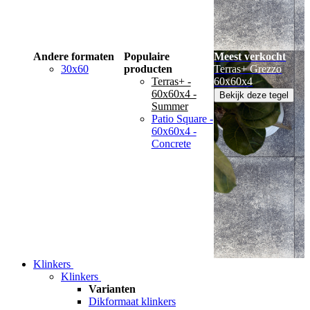
Andere formaten
Populaire
Meest verkocht
30x60
producten
Terras+ Grezzo
Terras+ -
60x60x4
60x60x4 -
Bekijk deze tegel
Summer
Patio Square -
60x60x4 -
Concrete
Klinkers
Klinkers
Varianten
Dikformaat klinkers