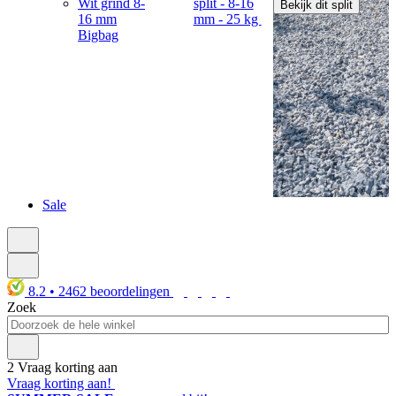
Wit grind 8-
split - 8-16
Bekijk dit split
16 mm
mm - 25 kg
Bigbag
Sale
8.2
•
2462
beoordelingen
Zoek
2
Vraag korting aan
Vraag korting aan!