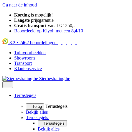
Ga naar de inhoud
Korting
is mogelijk!
Laagste
prijsgarantie
Gratis transport
vanaf € 1250,-
Beoordeeld op Kiyoh met een
8,4
/10
8.2
•
2462
beoordelingen
Tuinvoorbeelden
Showroom
Transport
Klantenservice
Sierbestrating.be
Terrastegels
Terrastegels
Terug
Bekijk alles
Terrastegels
Terrastegels
Bekijk alles