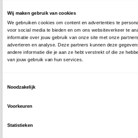
Wij maken gebruik van cookies
We gebruiken cookies om content en advertenties te persona
Populair grind
Populair split
Product in de
Limburgs
Basalt split 2-
spotlight
voor social media te bieden en om ons websiteverkeer te an
grind 8-16
8 mm 25 kg
Arctic blue - 8-16
informatie over jouw gebruik van onze site met onze partners
mm Bigbag
Yellow sun
mm - 25 kg
adverteren en analyse. Deze partners kunnen deze gegeve
Wit grind 8-
split - 8-16
Bekijk dit split
16 mm
mm - 25 kg
andere informatie die je aan ze hebt verstrekt of die ze heb
Bigbag
van jouw gebruik van hun services.
Toestemmingsselectie
Noodzakelijk
Voorkeuren
Populair grind
Populair split
Product in de
Limburgs
Basalt split 2-
spotlight
Statistieken
grind 8-16
8 mm 25 kg
Arctic blue - 8-16
mm Bigbag
Yellow sun
mm - 25 kg
Wit grind 8-
split - 8-16