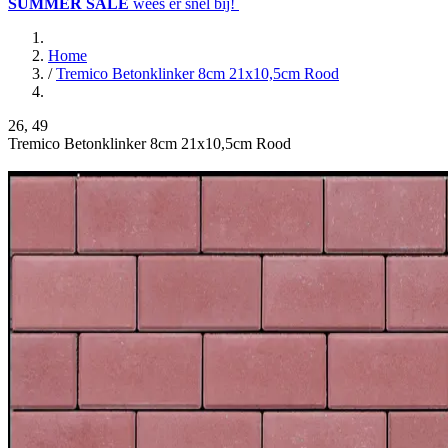
SUMMER SALE
wees er snel bij!
Home
/
Tremico Betonklinker 8cm 21x10,5cm Rood
26
,
49
Tremico Betonklinker 8cm 21x10,5cm Rood