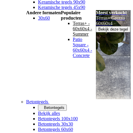
Keramische tegels 90x90
Keramische tegels 45x90
Andere formaten
Populaire
Meest verkocht
30x60
producten
Terras+ Grezzo
Terras+ -
60x60x4
60x60x4 -
Bekijk deze tegel
Summer
Patio
Square -
60x60x4 -
Concrete
Betontegels
Betontegels
Bekijk alles
Betontegels 100x100
Betontegels 30x30
Betontegels 60x60