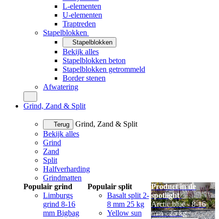
L-elementen
U-elementen
Traptreden
Stapelblokken
Stapelblokken
Bekijk alles
Stapelblokken beton
Stapelblokken getrommeld
Border stenen
Afwatering
Grind, Zand & Split
Grind, Zand & Split
Terug
Bekijk alles
Grind
Zand
Split
Halfverharding
Grindmatten
Populair grind
Populair split
Product in de
Limburgs
Basalt split 2-
spotlight
grind 8-16
8 mm 25 kg
Arctic blue - 8-16
mm Bigbag
Yellow sun
mm - 25 kg