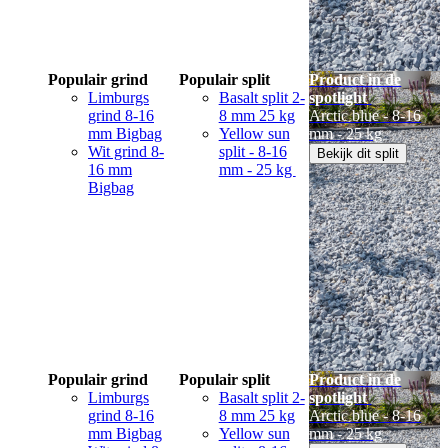
Populair grind
Populair split
Product in de
Limburgs
Basalt split 2-
spotlight
grind 8-16
8 mm 25 kg
Arctic blue - 8-16
mm Bigbag
Yellow sun
mm - 25 kg
Wit grind 8-
split - 8-16
Bekijk dit split
16 mm
mm - 25 kg
Bigbag
Populair grind
Populair split
Product in de
Limburgs
Basalt split 2-
spotlight
grind 8-16
8 mm 25 kg
Arctic blue - 8-16
mm Bigbag
Yellow sun
mm - 25 kg