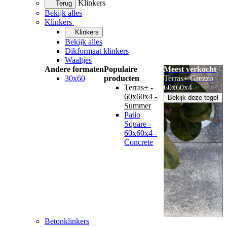
Klinkers
Terug
Bekijk alles
Klinkers
Klinkers
Bekijk alles
Dikformaat klinkers
Waaltjes
Andere formaten
Populaire
Meest verkocht
30x60
producten
Terras+ Grezzo
Terras+ -
60x60x4
60x60x4 -
Bekijk deze tegel
Summer
Patio
Square -
60x60x4 -
Concrete
Betonklinkers