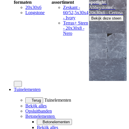
formaten
assortiment
spotlight
20x30x6
Zeskant -
Abbeystones -
Longstone
60/52,5x30x4
20x30x6 - Certosa
- Ivory
Bekijk deze steen
Terras+ Steen
- 20x30x8 -
Nero
Tuinelementen
Tuinelementen
Terug
Bekijk alles
Opsluitbanden
Betonelementen
Betonelementen
Bekijk alles