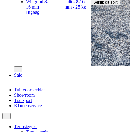
Wit grind 8-
split - 8-16
Bekijk dit split
16 mm
mm - 25 kg
Bigbag
Sale
Tuinvoorbeelden
Showroom
Transport
Klantenservice
Terrastegels
Terrastegels