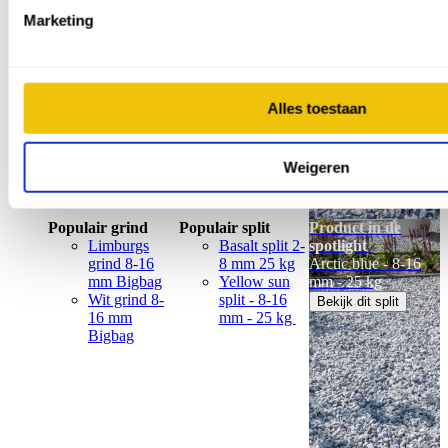
Bekijk dit split
16 mm
mm - 25 kg
Marketing
Bigbag
Alles toestaan
Weigeren
Populair grind
Populair split
Product in de
Limburgs
Basalt split 2-
spotlight
grind 8-16
8 mm 25 kg
Arctic blue - 8-16
mm Bigbag
Yellow sun
mm - 25 kg
Wit grind 8-
split - 8-16
Bekijk dit split
16 mm
mm - 25 kg
Bigbag