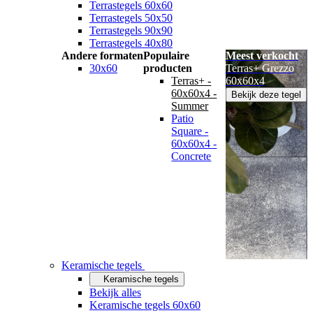
Terrastegels 60x60
Terrastegels 50x50
Terrastegels 90x90
Terrastegels 40x80
Andere formaten
Populaire
Meest verkocht
30x60
producten
Terras+ Grezzo
Terras+ -
60x60x4
60x60x4 -
Bekijk deze tegel
Summer
Patio
Square -
60x60x4 -
Concrete
Keramische tegels
Keramische tegels
Bekijk alles
Keramische tegels 60x60