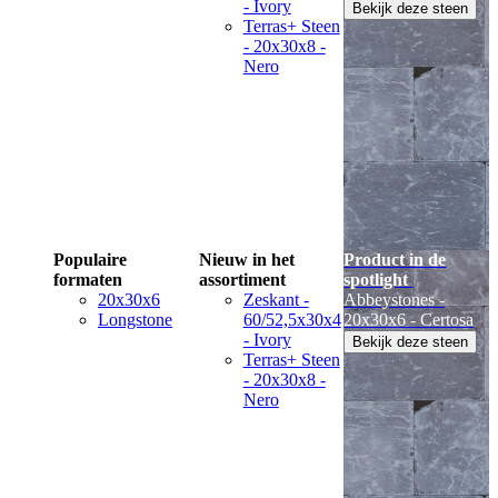
- Ivory
Bekijk deze steen
Terras+ Steen
- 20x30x8 -
Nero
Populaire
Nieuw in het
Product in de
formaten
assortiment
spotlight
20x30x6
Zeskant -
Abbeystones -
Longstone
60/52,5x30x4
20x30x6 - Certosa
- Ivory
Bekijk deze steen
Terras+ Steen
- 20x30x8 -
Nero