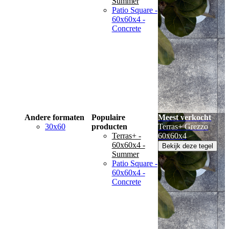
Summer
Patio Square -
60x60x4 -
Concrete
Andere formaten
Populaire
Meest verkocht
30x60
producten
Terras+ Grezzo
Terras+ -
60x60x4
60x60x4 -
Bekijk deze tegel
Summer
Patio Square -
60x60x4 -
Concrete