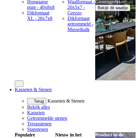
Hongaarse
Waalformaat -
Groningerbruin
punt - 40x8x8
20x5x7 -
Bekijk dit waaltje
Dikformaat
Grezzo
XL - 28x7x8
Dikformaat
getrommeld -
Musselkalk
Kasseien & Stenen
Kasseien & Stenen
Terug
Bekijk alles
Kasseien
Getrommelde stenen
Terrasstenen
Stapstenen
Populaire
Nieuw in het
Product in de