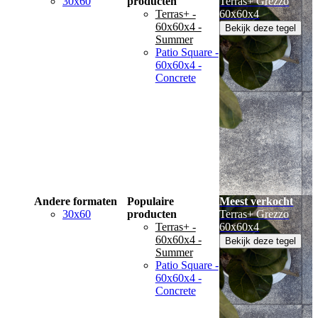
30x60
producten
Terras+ Grezzo
Terras+ -
60x60x4
60x60x4 -
Bekijk deze tegel
Summer
Patio Square -
60x60x4 -
Concrete
Andere formaten
Populaire
Meest verkocht
30x60
producten
Terras+ Grezzo
Terras+ -
60x60x4
60x60x4 -
Bekijk deze tegel
Summer
Patio Square -
60x60x4 -
Concrete