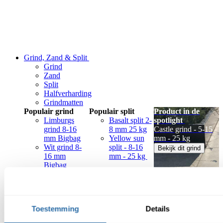
Grind, Zand & Split
Grind
Zand
Split
Halfverharding
Grindmatten
Populair grind
Populair split
Product in de
Limburgs
Basalt split 2-
spotlight
grind 8-16
8 mm 25 kg
Castle grind - 5-15
mm Bigbag
Yellow sun
mm - 25 kg
Wit grind 8-
split - 8-16
Bekijk dit grind
16 mm
mm - 25 kg
Bigbag
Toestemming
Details