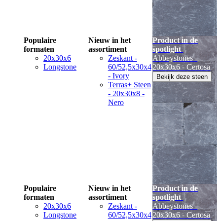
Populaire
Nieuw in het
Product in de
formaten
assortiment
spotlight
20x30x6
Zeskant -
Abbeystones -
Longstone
60/52,5x30x4
20x30x6 - Certosa
- Ivory
Bekijk deze steen
Terras+ Steen
- 20x30x8 -
Nero
Populaire
Nieuw in het
Product in de
formaten
assortiment
spotlight
20x30x6
Zeskant -
Abbeystones -
Longstone
60/52,5x30x4
20x30x6 - Certosa