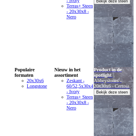
- Ivory
Bekijk deze steen
Terras+ Steen
- 20x30x8 -
Nero
Populaire
Nieuw in het
Product in de
formaten
assortiment
spotlight
20x30x6
Zeskant -
Abbeystones -
Longstone
60/52,5x30x4
20x30x6 - Certosa
- Ivory
Bekijk deze steen
Terras+ Steen
- 20x30x8 -
Nero