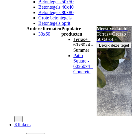
Betontegels 50x50
Betontegels 40x40
Betontegels 80x80
Grote betontegels
Betontegels oprit
Andere formaten
Populaire
Meest verkocht
30x60
producten
Terras+ Grezzo
Terras+ -
60x60x4
60x60x4 -
Bekijk deze tegel
Summer
Patio
Square -
60x60x4 -
Concrete
Klinkers