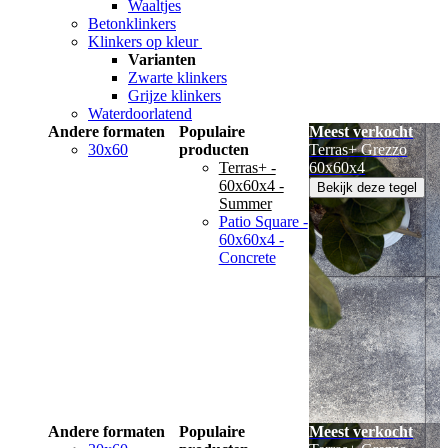
Waaltjes
Betonklinkers
Klinkers op kleur
Varianten
Zwarte klinkers
Grijze klinkers
Waterdoorlatend
Andere formaten
Populaire
Meest verkocht
30x60
producten
Terras+ Grezzo
Terras+ -
60x60x4
60x60x4 -
Bekijk deze tegel
Summer
Patio Square -
60x60x4 -
Concrete
Andere formaten
Populaire
Meest verkocht