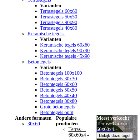
Varianten
Terrastegels 60x60
Terrastegels 50x50
Terrastegels 90x90
Terrastegels 40x80
Keramische tegels
Varianten
Keramische tegels 60x60
Keramische tegels 90x90
Keramische tegels 45x90
Betontegels
Varianten
Betontegels 100x100
Betontegels 30x30
Betontegels 60x60
Betontegels 50x50
Betontegels 40x40
Betontegels 80x80
Grote betontegels
Betontegels oprit
Andere formaten
Populaire
Meest verkocht
30x60
producten
Terras+ Grezzo
Terras+ -
60x60x4
60x60x4 -
Bekijk deze tegel