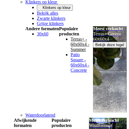
Klinkers op kleur
Klinkers op kleur
Bekijk alles
Zwarte klinkers
Grijze klinkers
Andere formaten
Populaire
Meest verkocht
30x60
producten
Terras+ Grezzo
Terras+ -
60x60x4
60x60x4 -
Bekijk deze tegel
Summer
Patio
Square -
60x60x4 -
Concrete
Waterdoorlatend
Afwijkende
Populaire
Meest verkocht
formaten
producten
Waalformaat