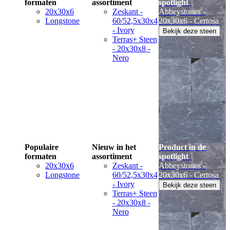
formaten
assortiment
spotlight
20x30x6
Zeskant -
Abbeystones -
Longstone
60/52,5x30x4
20x30x6 - Certosa
- Ivory
Bekijk deze steen
Terras+ Steen
- 20x30x8 -
Nero
Populaire
Nieuw in het
Product in de
formaten
assortiment
spotlight
20x30x6
Zeskant -
Abbeystones -
Longstone
60/52,5x30x4
20x30x6 - Certosa
- Ivory
Bekijk deze steen
Terras+ Steen
- 20x30x8 -
Nero