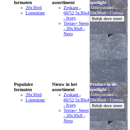
formaten
assortiment
spotlight
20x30x6
Zeskant -
Abbeystones -
Longstone
60/52,5x30x4
20x30x6 - Certosa
- Ivory
Bekijk deze steen
Terras+ Steen
- 20x30x8 -
Nero
Populaire
Nieuw in het
Product in de
formaten
assortiment
spotlight
20x30x6
Zeskant -
Abbeystones -
Longstone
60/52,5x30x4
20x30x6 - Certosa
- Ivory
Bekijk deze steen
Terras+ Steen
- 20x30x8 -
Nero