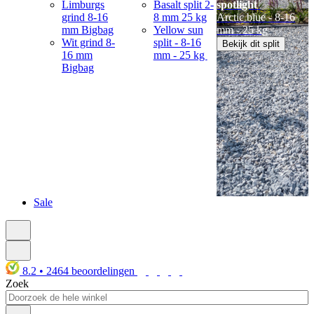
Limburgs
Basalt split 2-
spotlight
grind 8-16
8 mm 25 kg
Arctic blue - 8-16
mm Bigbag
Yellow sun
mm - 25 kg
Wit grind 8-
split - 8-16
Bekijk dit split
16 mm
mm - 25 kg
Bigbag
Sale
8.2
•
2464
beoordelingen
Zoek