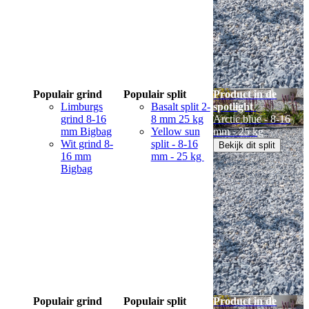
Populair grind
Populair split
Product in de
Limburgs
Basalt split 2-
spotlight
grind 8-16
8 mm 25 kg
Arctic blue - 8-16
mm Bigbag
Yellow sun
mm - 25 kg
Wit grind 8-
split - 8-16
Bekijk dit split
16 mm
mm - 25 kg
Bigbag
Populair grind
Populair split
Product in de