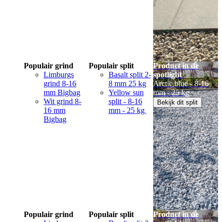
Populair grind
Populair split
Product in de
Limburgs
Basalt split 2-
spotlight
grind 8-16
8 mm 25 kg
Arctic blue - 8-16
mm Bigbag
Yellow sun
mm - 25 kg
Wit grind 8-
split - 8-16
Bekijk dit split
16 mm
mm - 25 kg
Bigbag
Populair grind
Populair split
Product in de