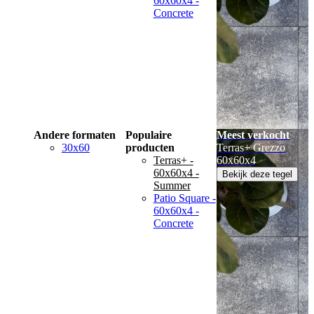
60x60x4 -
Concrete
Andere formaten
Populaire
Meest verkocht
30x60
producten
Terras+ Grezzo
Terras+ -
60x60x4
60x60x4 -
Bekijk deze tegel
Summer
Patio Square -
60x60x4 -
Concrete