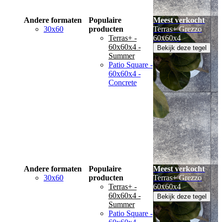
Andere formaten
Populaire
Meest verkocht
30x60
producten
Terras+ Grezzo
Terras+ -
60x60x4
60x60x4 -
Bekijk deze tegel
Summer
Patio Square -
60x60x4 -
Concrete
Andere formaten
Populaire
Meest verkocht
30x60
producten
Terras+ Grezzo
Terras+ -
60x60x4
60x60x4 -
Bekijk deze tegel
Summer
Patio Square -