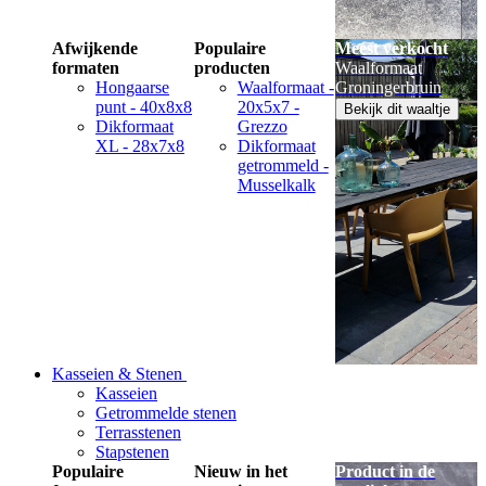
Afwijkende
Populaire
Meest verkocht
formaten
producten
Waalformaat
Hongaarse
Waalformaat -
Groningerbruin
punt - 40x8x8
20x5x7 -
Bekijk dit waaltje
Dikformaat
Grezzo
XL - 28x7x8
Dikformaat
getrommeld -
Musselkalk
Kasseien & Stenen
Kasseien
Getrommelde stenen
Terrasstenen
Stapstenen
Populaire
Nieuw in het
Product in de