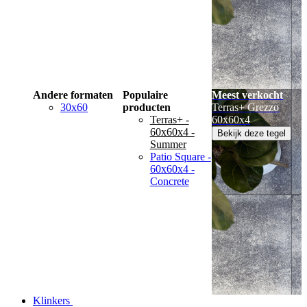
Andere formaten
Populaire
Meest verkocht
30x60
producten
Terras+ Grezzo
Terras+ -
60x60x4
60x60x4 -
Bekijk deze tegel
Summer
Patio Square -
60x60x4 -
Concrete
Klinkers