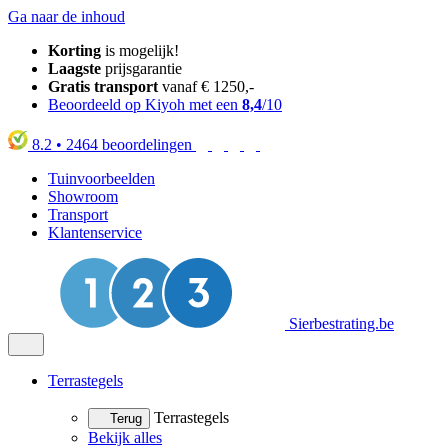
Ga naar de inhoud
Korting
is mogelijk!
Laagste
prijsgarantie
Gratis transport
vanaf € 1250,-
Beoordeeld op Kiyoh met een
8,4
/10
8.2
•
2464
beoordelingen
Tuinvoorbeelden
Showroom
Transport
Klantenservice
Sierbestrating.be
Terrastegels
Terrastegels
Terug
Bekijk alles