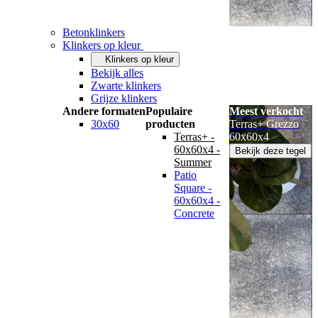
Betonklinkers
Klinkers op kleur
Klinkers op kleur
Bekijk alles
Zwarte klinkers
Grijze klinkers
Andere formaten
Populaire
Meest verkocht
30x60
producten
Terras+ Grezzo
Terras+ -
60x60x4
60x60x4 -
Bekijk deze tegel
Summer
Patio
Square -
60x60x4 -
Concrete