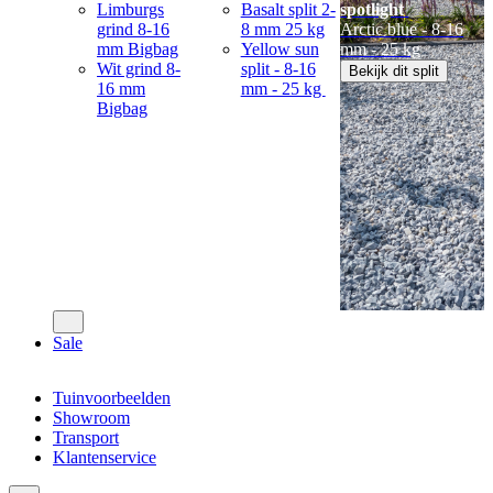
Limburgs
Basalt split 2-
spotlight
grind 8-16
8 mm 25 kg
Arctic blue - 8-16
mm Bigbag
Yellow sun
mm - 25 kg
Wit grind 8-
split - 8-16
Bekijk dit split
16 mm
mm - 25 kg
Bigbag
Sale
Tuinvoorbeelden
Showroom
Transport
Klantenservice