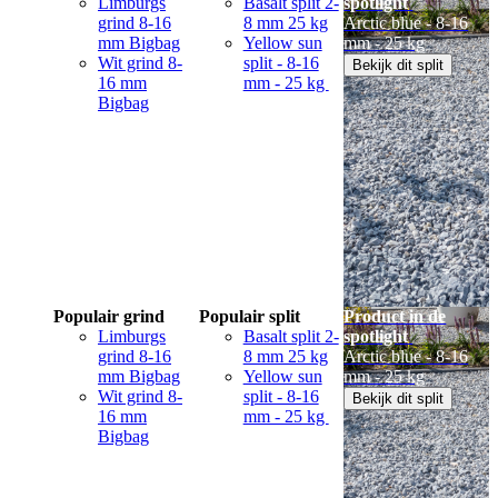
Limburgs
Basalt split 2-
spotlight
grind 8-16
8 mm 25 kg
Arctic blue - 8-16
mm Bigbag
Yellow sun
mm - 25 kg
Wit grind 8-
split - 8-16
Bekijk dit split
16 mm
mm - 25 kg
Bigbag
Populair grind
Populair split
Product in de
Limburgs
Basalt split 2-
spotlight
grind 8-16
8 mm 25 kg
Arctic blue - 8-16
mm Bigbag
Yellow sun
mm - 25 kg
Wit grind 8-
split - 8-16
Bekijk dit split
16 mm
mm - 25 kg
Bigbag