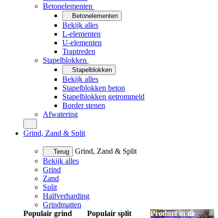
Betonelementen
Betonelementen
Bekijk alles
L-elementen
U-elementen
Traptreden
Stapelblokken
Stapelblokken
Bekijk alles
Stapelblokken beton
Stapelblokken getrommeld
Border stenen
Afwatering
Grind, Zand & Split
Grind, Zand & Split
Terug
Bekijk alles
Grind
Zand
Split
Halfverharding
Grindmatten
Populair grind
Populair split
Product in de