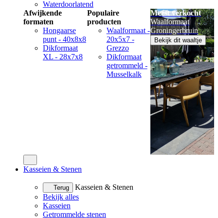
Waterdoorlatend
Afwijkende
Populaire
Meest verkocht
formaten
producten
Waalformaat
Hongaarse
Waalformaat -
Groningerbruin
punt - 40x8x8
20x5x7 -
Bekijk dit waaltje
Dikformaat
Grezzo
XL - 28x7x8
Dikformaat
getrommeld -
Musselkalk
Kasseien & Stenen
Kasseien & Stenen
Terug
Bekijk alles
Kasseien
Getrommelde stenen