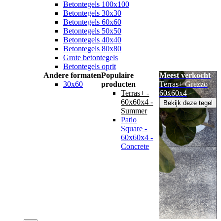
Betontegels 100x100
Betontegels 30x30
Betontegels 60x60
Betontegels 50x50
Betontegels 40x40
Betontegels 80x80
Grote betontegels
Betontegels oprit
Andere formaten
Populaire
Meest verkocht
30x60
producten
Terras+ Grezzo
Terras+ -
60x60x4
60x60x4 -
Bekijk deze tegel
Summer
Patio
Square -
60x60x4 -
Concrete