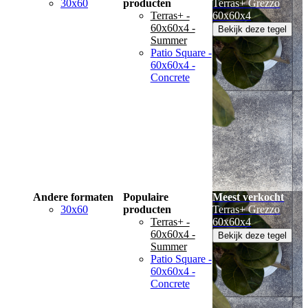
30x60
producten
Terras+ Grezzo
Terras+ -
60x60x4
60x60x4 -
Bekijk deze tegel
Summer
Patio Square -
60x60x4 -
Concrete
Andere formaten
Populaire
Meest verkocht
30x60
producten
Terras+ Grezzo
Terras+ -
60x60x4
60x60x4 -
Bekijk deze tegel
Summer
Patio Square -
60x60x4 -
Concrete