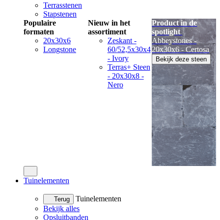
Terrasstenen
Stapstenen
Populaire
Nieuw in het
Product in de
formaten
assortiment
spotlight
20x30x6
Zeskant -
Abbeystones -
Longstone
60/52,5x30x4
20x30x6 - Certosa
- Ivory
Bekijk deze steen
Terras+ Steen
- 20x30x8 -
Nero
Tuinelementen
Tuinelementen
Terug
Bekijk alles
Opsluitbanden