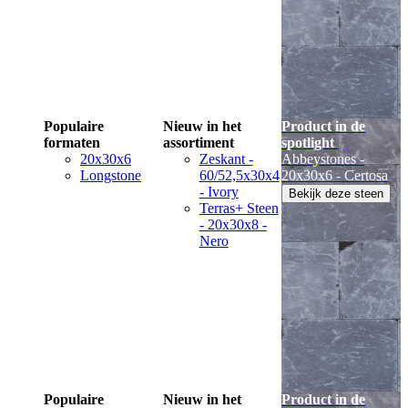
Populaire
Nieuw in het
Product in de
formaten
assortiment
spotlight
20x30x6
Zeskant -
Abbeystones -
Longstone
60/52,5x30x4
20x30x6 - Certosa
- Ivory
Bekijk deze steen
Terras+ Steen
- 20x30x8 -
Nero
Populaire
Nieuw in het
Product in de