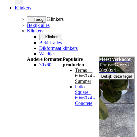
Klinkers
Klinkers
Terug
Bekijk alles
Klinkers
Klinkers
Bekijk alles
Dikformaat klinkers
Waaltjes
Andere formaten
Populaire
Meest verkocht
30x60
producten
Terras+ Grezzo
Terras+ -
60x60x4
60x60x4 -
Bekijk deze tegel
Summer
Patio
Square -
60x60x4 -
Concrete