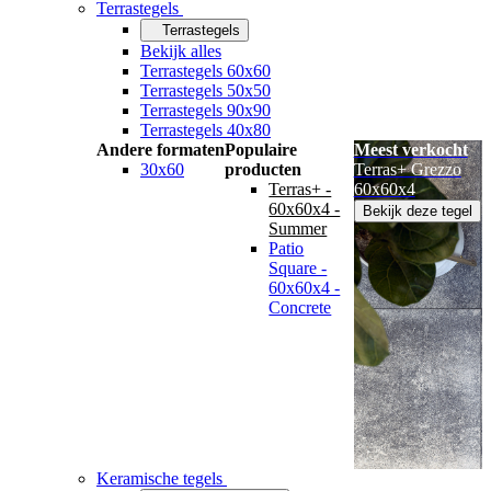
Terrastegels
Terrastegels
Bekijk alles
Terrastegels 60x60
Terrastegels 50x50
Terrastegels 90x90
Terrastegels 40x80
Andere formaten
Populaire
Meest verkocht
30x60
producten
Terras+ Grezzo
Terras+ -
60x60x4
60x60x4 -
Bekijk deze tegel
Summer
Patio
Square -
60x60x4 -
Concrete
Keramische tegels