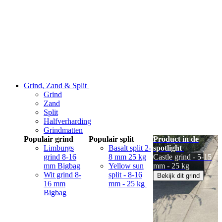
Grind, Zand & Split
Grind
Zand
Split
Halfverharding
Grindmatten
Populair grind
Populair split
Product in de
Limburgs
Basalt split 2-
spotlight
grind 8-16
8 mm 25 kg
Castle grind - 5-15
mm Bigbag
Yellow sun
mm - 25 kg
Wit grind 8-
split - 8-16
Bekijk dit grind
16 mm
mm - 25 kg
Bigbag