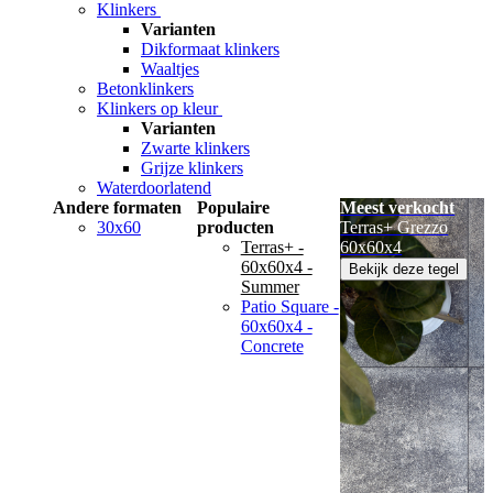
Klinkers
Varianten
Dikformaat klinkers
Waaltjes
Betonklinkers
Klinkers op kleur
Varianten
Zwarte klinkers
Grijze klinkers
Waterdoorlatend
Andere formaten
Populaire
Meest verkocht
30x60
producten
Terras+ Grezzo
Terras+ -
60x60x4
60x60x4 -
Bekijk deze tegel
Summer
Patio Square -
60x60x4 -
Concrete