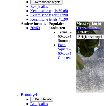
Keramische tegels
Bekijk alles
Keramische tegels 60x60
Keramische tegels 90x90
Keramische tegels 45x90
Andere formaten
Populaire
Meest verkocht
30x60
producten
Terras+ Grezzo
Terras+ -
60x60x4
60x60x4 -
Bekijk deze tegel
Summer
Patio
Square -
60x60x4 -
Concrete
Betontegels
Betontegels
Bekijk alles