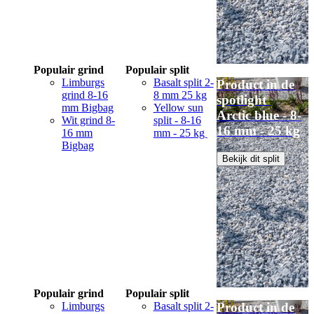
Populair grind
Populair split
Limburgs
Basalt split 2-
Product in de
grind 8-16
8 mm 25 kg
spotlight
mm Bigbag
Yellow sun
Arctic blue - 8-
Wit grind 8-
split - 8-16
16 mm - 25 kg
16 mm
mm - 25 kg
Bigbag
Bekijk dit split
Populair grind
Populair split
Limburgs
Basalt split 2-
Product in de