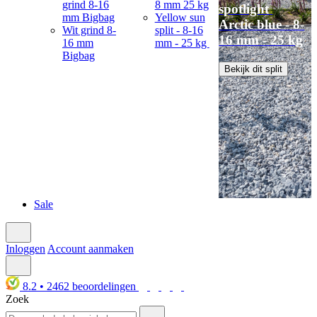
grind 8-16
8 mm 25 kg
spotlight
mm Bigbag
Yellow sun
Arctic blue - 8-
Wit grind 8-
split - 8-16
16 mm - 25 kg
16 mm
mm - 25 kg
Bigbag
Bekijk dit split
Sale
Inloggen
Account aanmaken
8.2
•
2462
beoordelingen
Zoek