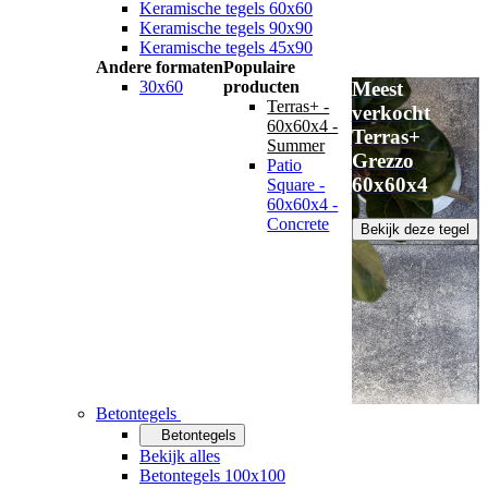
Keramische tegels 60x60
Keramische tegels 90x90
Keramische tegels 45x90
Andere formaten
Populaire
30x60
producten
Meest
Terras+ -
verkocht
60x60x4 -
Terras+
Summer
Grezzo
Patio
60x60x4
Square -
60x60x4 -
Concrete
Bekijk deze tegel
Betontegels
Betontegels
Bekijk alles
Betontegels 100x100