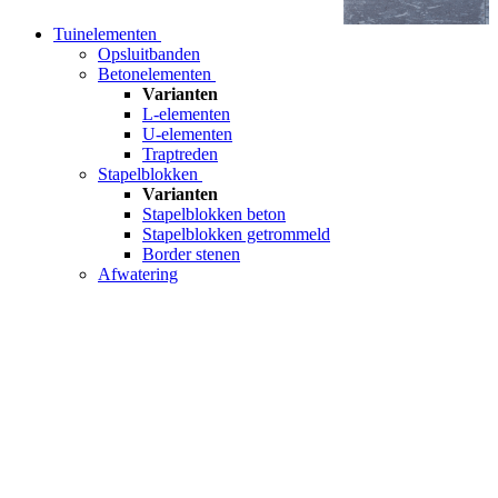
Tuinelementen
Opsluitbanden
Betonelementen
Varianten
L-elementen
U-elementen
Traptreden
Stapelblokken
Varianten
Stapelblokken beton
Stapelblokken getrommeld
Border stenen
Afwatering