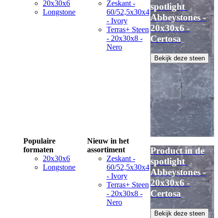
20x30x6
Zeskant -
spotlight
Longstone
60/52,5x30x4
Abbeystones -
- Ivory
20x30x6 -
Terras+ Steen
Certosa
- 20x30x8 -
Nero
Bekijk deze steen
Populaire
Nieuw in het
formaten
assortiment
Product in de
20x30x6
Zeskant -
spotlight
Longstone
60/52,5x30x4
Abbeystones -
- Ivory
20x30x6 -
Terras+ Steen
Certosa
- 20x30x8 -
Nero
Bekijk deze steen