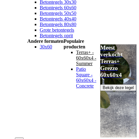
Betontegels 30x30
Betontegels 60x60
Betontegels 50x50
Betontegels 40x40
Betontegels 80x80
Grote betontegels
Betontegels oprit
Andere formaten
Populaire
30x60
producten
Meest
Terras+ -
verkocht
60x60x4 -
Terras+
Summer
Grezzo
Patio
60x60x4
Square -
60x60x4 -
Concrete
Bekijk deze tegel