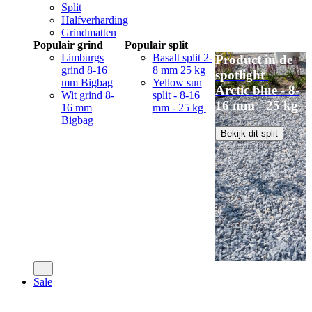
Split
Halfverharding
Grindmatten
Populair grind
Populair split
Limburgs
Basalt split 2-
Product in de
grind 8-16
8 mm 25 kg
spotlight
mm Bigbag
Yellow sun
Arctic blue - 8-
Wit grind 8-
split - 8-16
16 mm - 25 kg
16 mm
mm - 25 kg
Bigbag
Bekijk dit split
Sale