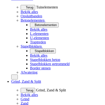
Tuinelementen
Terug
Bekijk alles
Opsluitbanden
Betonelementen
Betonelementen
Bekijk alles
L-elementen
U-elementen
Traptreden
Stapelblokken
Stapelblokken
Bekijk alles
Stapelblokken beton
Stapelblokken getrommeld
Border stenen
Afwatering
Grind, Zand & Split
Grind, Zand & Split
Terug
Bekijk alles
Grind
Zand