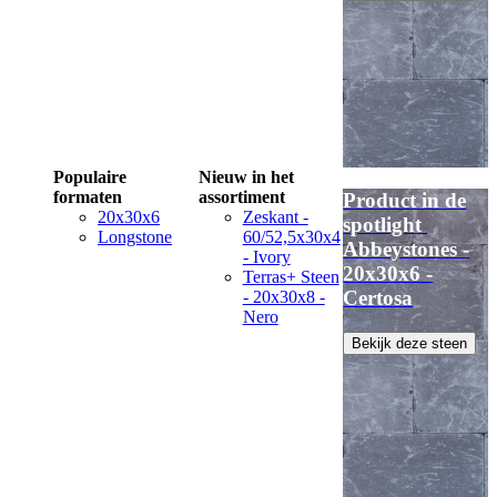
Populaire
Nieuw in het
formaten
assortiment
Product in de
20x30x6
Zeskant -
spotlight
Longstone
60/52,5x30x4
Abbeystones -
- Ivory
20x30x6 -
Terras+ Steen
Certosa
- 20x30x8 -
Nero
Bekijk deze steen