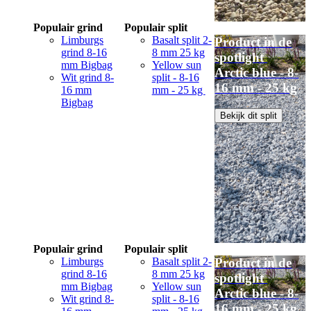
Populair grind
Populair split
Limburgs
Basalt split 2-
Product in de
grind 8-16
8 mm 25 kg
spotlight
mm Bigbag
Yellow sun
Arctic blue - 8-
Wit grind 8-
split - 8-16
16 mm - 25 kg
16 mm
mm - 25 kg
Bigbag
Bekijk dit split
Populair grind
Populair split
Limburgs
Basalt split 2-
Product in de
grind 8-16
8 mm 25 kg
spotlight
mm Bigbag
Yellow sun
Arctic blue - 8-
Wit grind 8-
split - 8-16
16 mm - 25 kg