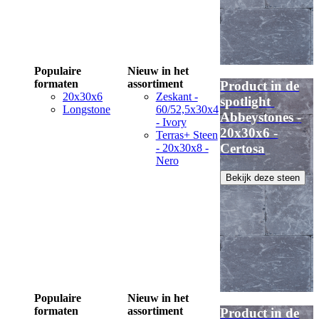
Populaire
Nieuw in het
formaten
assortiment
Product in de
20x30x6
Zeskant -
spotlight
Longstone
60/52,5x30x4
Abbeystones -
- Ivory
20x30x6 -
Terras+ Steen
Certosa
- 20x30x8 -
Nero
Bekijk deze steen
Populaire
Nieuw in het
formaten
assortiment
Product in de