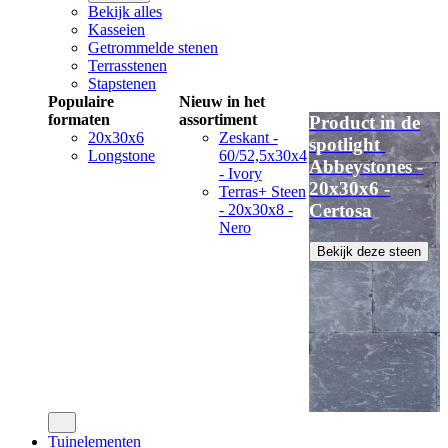
Bekijk alles
Kasseien
Getrommelde stenen
Terrasstenen
Stapstenen
Populaire
Nieuw in het
formaten
assortiment
Product in de
20x30x6
Zeskant -
spotlight
Longstone
60/52,5x30x4
Abbeystones -
- Ivory
20x30x6 -
Terras+ Steen
Certosa
- 20x30x8 -
Nero
Bekijk deze steen
Tuinelementen