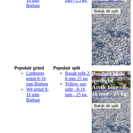
16 mm
mm - 25 kg
Bigbag
Bekijk dit split
Populair grind
Populair split
Limburgs
Basalt split 2-
Product in de
grind 8-16
8 mm 25 kg
spotlight
mm Bigbag
Yellow sun
Arctic blue - 8-
Wit grind 8-
split - 8-16
16 mm - 25 kg
16 mm
mm - 25 kg
Bigbag
Bekijk dit split