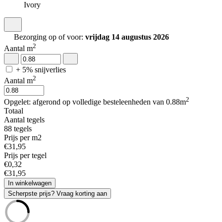
Ivory
Bezorging op of voor:
vrijdag 14 augustus 2026
2
Aantal m
+ 5% snijverlies
2
Aantal m
2
Opgelet: afgerond op volledige besteleenheden van 0.88m
Totaal
Aantal tegels
88
tegels
Prijs per m2
€
31
,
95
Prijs per tegel
€
0
,
32
€
31
,
95
In winkelwagen
Scherpste prijs? Vraag korting aan