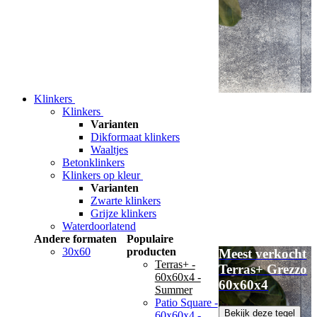
Klinkers
Klinkers
Varianten
Dikformaat klinkers
Waaltjes
Betonklinkers
Klinkers op kleur
Varianten
Zwarte klinkers
Grijze klinkers
Waterdoorlatend
Andere formaten
Populaire
30x60
producten
Meest verkocht
Terras+ -
Terras+ Grezzo
60x60x4 -
60x60x4
Summer
Patio Square -
Bekijk deze tegel
60x60x4 -