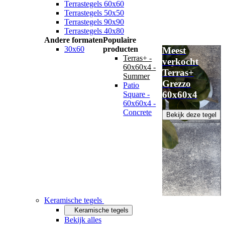
Terrastegels 60x60
Terrastegels 50x50
Terrastegels 90x90
Terrastegels 40x80
Andere formaten
Populaire
30x60
producten
Meest
Terras+ -
verkocht
60x60x4 -
Terras+
Summer
Grezzo
Patio
60x60x4
Square -
60x60x4 -
Concrete
Bekijk deze tegel
Keramische tegels
Keramische tegels
Bekijk alles