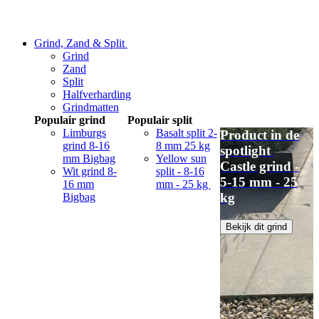
Grind, Zand & Split
Grind
Zand
Split
Halfverharding
Grindmatten
Populair grind
Populair split
Limburgs
Basalt split 2-
Product in de
grind 8-16
8 mm 25 kg
spotlight
mm Bigbag
Yellow sun
Castle grind -
Wit grind 8-
split - 8-16
5-15 mm - 25
16 mm
mm - 25 kg
kg
Bigbag
Bekijk dit grind