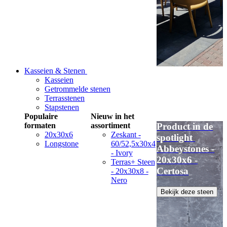
Kasseien & Stenen
Kasseien
Getrommelde stenen
Terrasstenen
Stapstenen
Populaire
Nieuw in het
formaten
assortiment
Product in de
20x30x6
Zeskant -
spotlight
Longstone
60/52,5x30x4
Abbeystones -
- Ivory
20x30x6 -
Terras+ Steen
Certosa
- 20x30x8 -
Nero
Bekijk deze steen