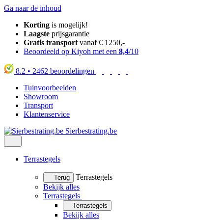
Ga naar de inhoud
Korting
is mogelijk!
Laagste
prijsgarantie
Gratis transport
vanaf € 1250,-
Beoordeeld op Kiyoh met een
8,4
/10
8.2
•
2462
beoordelingen
Tuinvoorbeelden
Showroom
Transport
Klantenservice
Sierbestrating.be
Terrastegels
Terrastegels
Terug
Bekijk alles
Terrastegels
Terrastegels
Bekijk alles