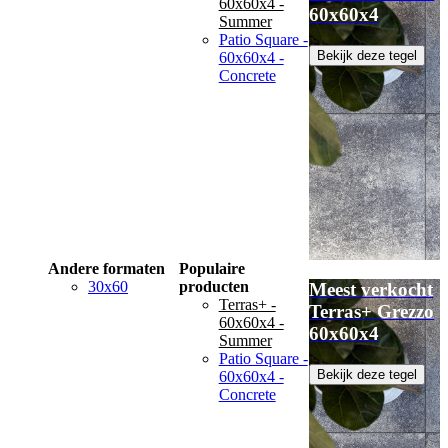
60x60x4 -
60x60x4
Summer
Patio Square -
Bekijk deze tegel
60x60x4 -
Concrete
Andere formaten
Populaire
30x60
producten
Meest verkocht
Terras+ -
Terras+ Grezzo
60x60x4 -
60x60x4
Summer
Patio Square -
Bekijk deze tegel
60x60x4 -
Concrete