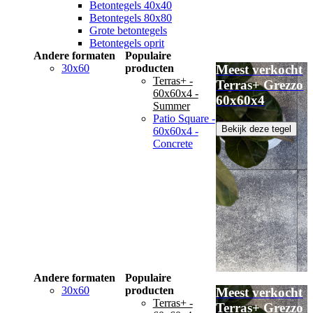
Betontegels 40x40
Betontegels 80x80
Grote betontegels
Betontegels oprit
Andere formaten
Populaire
30x60
producten
Meest verkocht
Terras+ -
Terras+ Grezzo
60x60x4 -
60x60x4
Summer
Patio Square -
Bekijk deze tegel
60x60x4 -
Concrete
Andere formaten
Populaire
30x60
producten
Meest verkocht
Terras+ -
Terras+ Grezzo