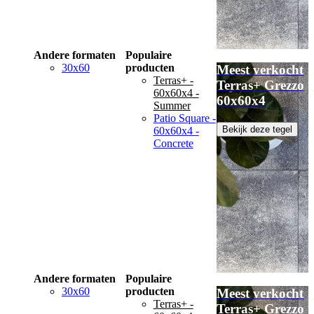
Andere formaten
Populaire
30x60
producten
Meest verkocht
Terras+ -
Terras+ Grezzo
60x60x4 -
60x60x4
Summer
Patio Square -
Bekijk deze tegel
60x60x4 -
Concrete
Andere formaten
Populaire
30x60
producten
Meest verkocht
Terras+ -
Terras+ Grezzo