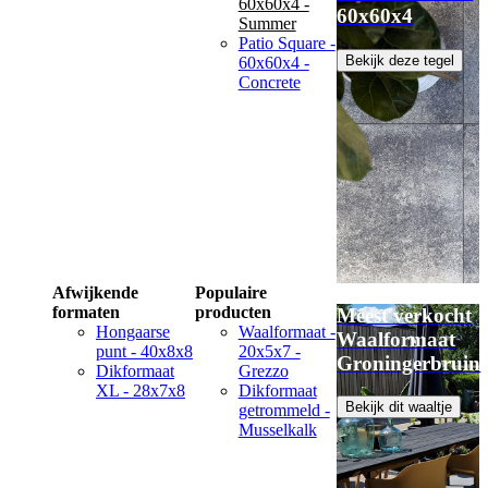
60x60x4 -
60x60x4
Summer
Patio Square -
Bekijk deze tegel
60x60x4 -
Concrete
Afwijkende
Populaire
formaten
producten
Meest verkocht
Hongaarse
Waalformaat -
Waalformaat
punt - 40x8x8
20x5x7 -
Groningerbruin
Dikformaat
Grezzo
XL - 28x7x8
Dikformaat
Bekijk dit waaltje
getrommeld -
Musselkalk