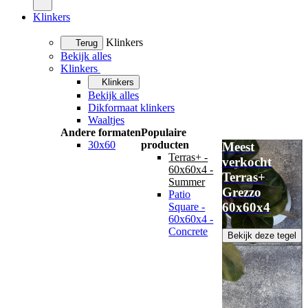
Klinkers
Klinkers
Terug
Bekijk alles
Klinkers
Klinkers
Bekijk alles
Dikformaat klinkers
Waaltjes
Andere formaten
Populaire
30x60
producten
Meest
Terras+ -
verkocht
60x60x4 -
Terras+
Summer
Grezzo
Patio
60x60x4
Square -
60x60x4 -
Concrete
Bekijk deze tegel