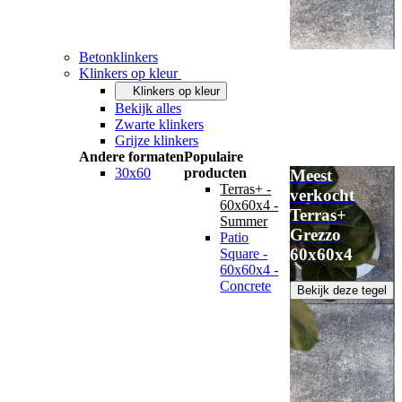
Betonklinkers
Klinkers op kleur
Klinkers op kleur
Bekijk alles
Zwarte klinkers
Grijze klinkers
Andere formaten
Populaire
30x60
producten
Meest
Terras+ -
verkocht
60x60x4 -
Terras+
Summer
Grezzo
Patio
60x60x4
Square -
60x60x4 -
Concrete
Bekijk deze tegel