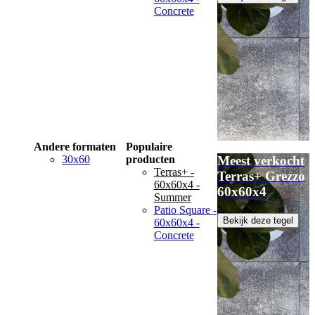
Concrete
Andere formaten
Populaire
30x60
producten
Meest verkocht
Terras+ -
Terras+ Grezzo
60x60x4 -
60x60x4
Summer
Patio Square -
Bekijk deze tegel
60x60x4 -
Concrete