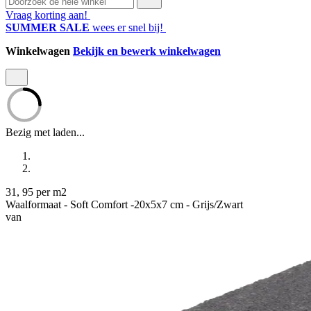
Vraag korting aan!
SUMMER SALE
wees er snel bij!
Winkelwagen
Bekijk en bewerk winkelwagen
Bezig met laden...
31
,
95
per m2
Waalformaat - Soft Comfort -20x5x7 cm - Grijs/Zwart
van