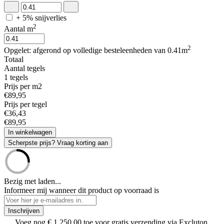
+ 5% snijverlies
2
Aantal m
2
Opgelet: afgerond op volledige besteleenheden van 0.41m
Totaal
Aantal tegels
1
tegels
Prijs per m2
€
89
,
95
Prijs per tegel
€
36
,
43
€
89
,
95
In winkelwagen
Scherpste prijs? Vraag korting aan
Bezig met laden...
Informeer mij wanneer dit product op voorraad is
Inschrijven
Voeg nog
€ 1.250,00
toe voor gratis verzending via Excluton