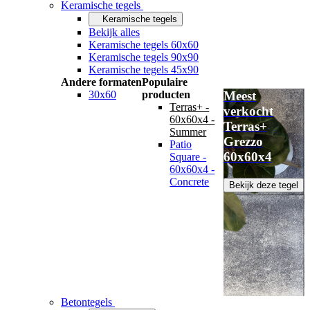
Keramische tegels
Keramische tegels
Bekijk alles
Keramische tegels 60x60
Keramische tegels 90x90
Keramische tegels 45x90
Andere formaten
Populaire
30x60
producten
Meest
Terras+ -
verkocht
60x60x4 -
Terras+
Summer
Grezzo
Patio
60x60x4
Square -
60x60x4 -
Concrete
Bekijk deze tegel
Betontegels