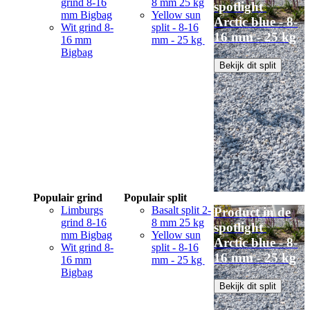
grind 8-16
8 mm 25 kg
spotlight
mm Bigbag
Yellow sun
Arctic blue - 8-
Wit grind 8-
split - 8-16
16 mm - 25 kg
16 mm
mm - 25 kg
Bigbag
Bekijk dit split
Populair grind
Populair split
Limburgs
Basalt split 2-
Product in de
grind 8-16
8 mm 25 kg
spotlight
mm Bigbag
Yellow sun
Arctic blue - 8-
Wit grind 8-
split - 8-16
16 mm - 25 kg
16 mm
mm - 25 kg
Bigbag
Bekijk dit split