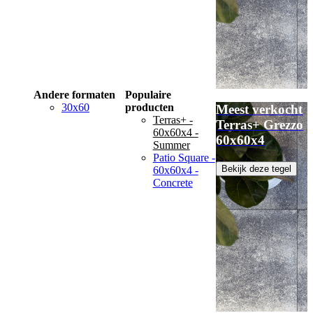
Andere formaten
Populaire
30x60
producten
Meest verkocht
Terras+ -
Terras+ Grezzo
60x60x4 -
60x60x4
Summer
Patio Square -
Bekijk deze tegel
60x60x4 -
Concrete