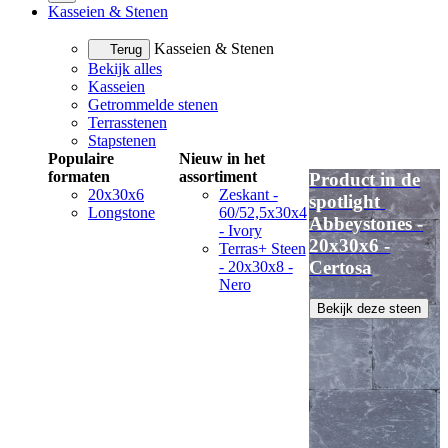
Kasseien & Stenen
Kasseien & Stenen
Terug
Bekijk alles
Kasseien
Getrommelde stenen
Terrasstenen
Stapstenen
Populaire
Nieuw in het
formaten
assortiment
Product in de
20x30x6
Zeskant -
spotlight
Longstone
60/52,5x30x4
Abbeystones -
- Ivory
20x30x6 -
Terras+ Steen
Certosa
- 20x30x8 -
Nero
Bekijk deze steen