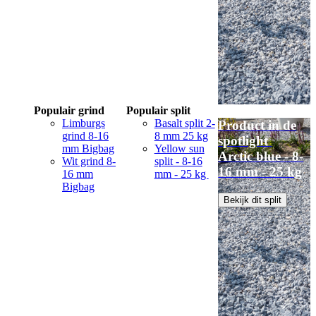
Populair grind
Populair split
Limburgs
Basalt split 2-
Product in de
grind 8-16
8 mm 25 kg
spotlight
mm Bigbag
Yellow sun
Arctic blue - 8-
Wit grind 8-
split - 8-16
16 mm - 25 kg
16 mm
mm - 25 kg
Bigbag
Bekijk dit split