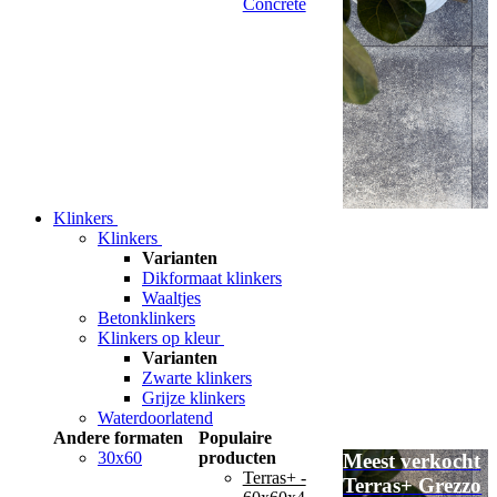
Concrete
Klinkers
Klinkers
Varianten
Dikformaat klinkers
Waaltjes
Betonklinkers
Klinkers op kleur
Varianten
Zwarte klinkers
Grijze klinkers
Waterdoorlatend
Andere formaten
Populaire
30x60
producten
Meest verkocht
Terras+ -
Terras+ Grezzo