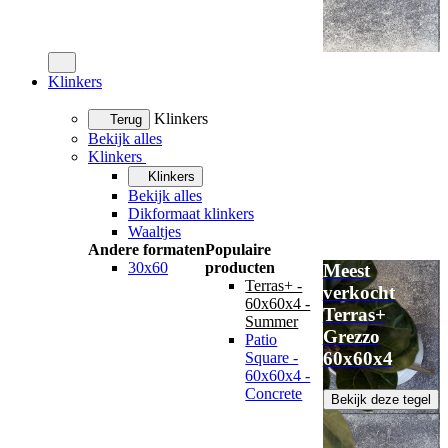
Klinkers
Klinkers
Terug
Bekijk alles
Klinkers
Klinkers
Bekijk alles
Dikformaat klinkers
Waaltjes
Andere formaten
Populaire
30x60
producten
Meest
Terras+ -
verkocht
60x60x4 -
Terras+
Summer
Grezzo
Patio
60x60x4
Square -
60x60x4 -
Concrete
Bekijk deze tegel