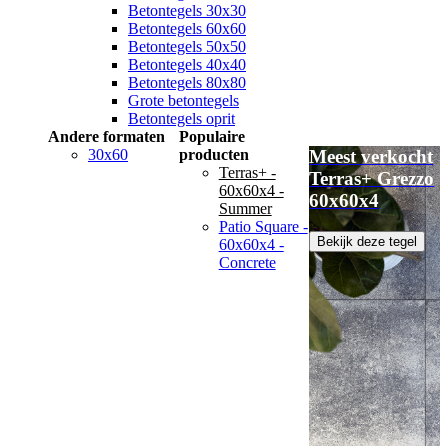
Betontegels 30x30
Betontegels 60x60
Betontegels 50x50
Betontegels 40x40
Betontegels 80x80
Grote betontegels
Betontegels oprit
Andere formaten
Populaire
30x60
producten
Meest verkocht
Terras+ -
Terras+ Grezzo
60x60x4 -
60x60x4
Summer
Patio Square -
Bekijk deze tegel
60x60x4 -
Concrete