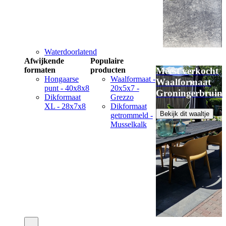
Waterdoorlatend
Afwijkende
Populaire
formaten
producten
Meest verkocht
Hongaarse
Waalformaat -
Waalformaat
punt - 40x8x8
20x5x7 -
Groningerbruin
Dikformaat
Grezzo
XL - 28x7x8
Dikformaat
Bekijk dit waaltje
getrommeld -
Musselkalk