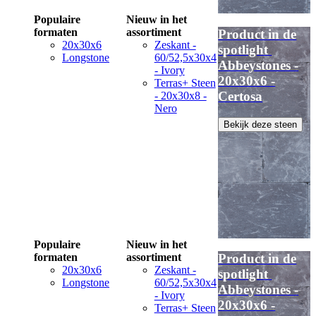
Populaire
Nieuw in het
formaten
assortiment
Product in de
20x30x6
Zeskant -
spotlight
Longstone
60/52,5x30x4
Abbeystones -
- Ivory
20x30x6 -
Terras+ Steen
Certosa
- 20x30x8 -
Nero
Bekijk deze steen
Populaire
Nieuw in het
formaten
assortiment
Product in de
20x30x6
Zeskant -
spotlight
Longstone
60/52,5x30x4
Abbeystones -
- Ivory
20x30x6 -
Terras+ Steen