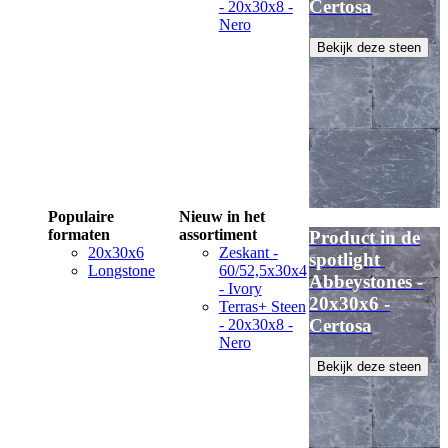
Certosa
- 20x30x8 -
Nero
Bekijk deze steen
Populaire
Nieuw in het
formaten
assortiment
Product in de
20x30x6
Zeskant -
spotlight
Longstone
60/52,5x30x4
Abbeystones -
- Ivory
20x30x6 -
Terras+ Steen
Certosa
- 20x30x8 -
Nero
Bekijk deze steen