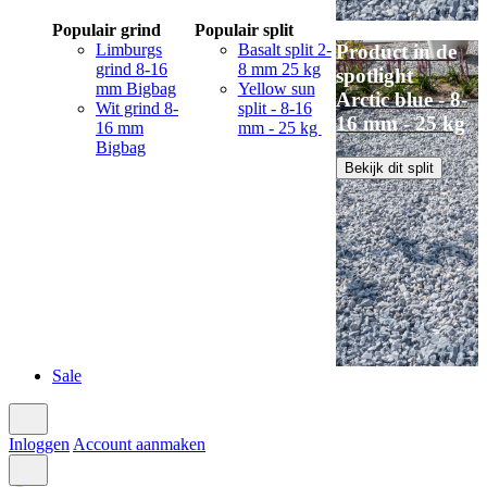
Populair grind
Populair split
Limburgs
Basalt split 2-
Product in de
grind 8-16
8 mm 25 kg
spotlight
mm Bigbag
Yellow sun
Arctic blue - 8-
Wit grind 8-
split - 8-16
16 mm - 25 kg
16 mm
mm - 25 kg
Bigbag
Bekijk dit split
Sale
Inloggen
Account aanmaken