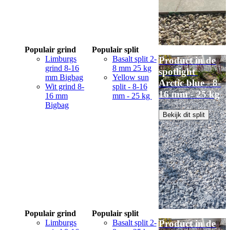
Populair grind
Populair split
Limburgs
Basalt split 2-
Product in de
grind 8-16
8 mm 25 kg
spotlight
mm Bigbag
Yellow sun
Arctic blue - 8-
Wit grind 8-
split - 8-16
16 mm - 25 kg
16 mm
mm - 25 kg
Bigbag
Bekijk dit split
Populair grind
Populair split
Limburgs
Basalt split 2-
Product in de