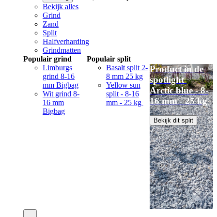
Bekijk alles
Grind
Zand
Split
Halfverharding
Grindmatten
Populair grind
Populair split
Limburgs
Basalt split 2-
Product in de
grind 8-16
8 mm 25 kg
spotlight
mm Bigbag
Yellow sun
Arctic blue - 8-
Wit grind 8-
split - 8-16
16 mm - 25 kg
16 mm
mm - 25 kg
Bigbag
Bekijk dit split