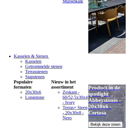
Musselkalk
Kasseien & Stenen
Kasseien
Getrommelde stenen
Terrasstenen
Stapstenen
Populaire
Nieuw in het
formaten
assortiment
Product in de
20x30x6
Zeskant -
spotlight
Longstone
60/52,5x30x4
Abbeystones -
- Ivory
20x30x6 -
Terras+ Steen
Certosa
- 20x30x8 -
Nero
Bekijk deze steen