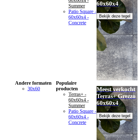
60x60x4 -
60x60x4
Summer
Patio Square -
Bekijk deze tegel
60x60x4 -
Concrete
Andere formaten
Populaire
30x60
producten
Meest verkocht
Terras+ -
Terras+ Grezzo
60x60x4 -
60x60x4
Summer
Patio Square -
Bekijk deze tegel
60x60x4 -
Concrete