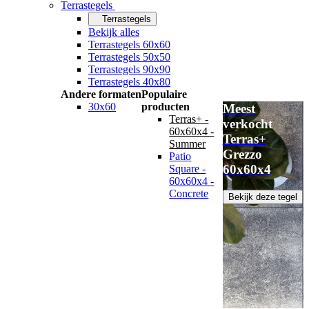
Terrastegels
Terrastegels
Bekijk alles
Terrastegels 60x60
Terrastegels 50x50
Terrastegels 90x90
Terrastegels 40x80
Andere formaten
Populaire
30x60
producten
Meest
Terras+ -
verkocht
60x60x4 -
Terras+
Summer
Grezzo
Patio
60x60x4
Square -
60x60x4 -
Concrete
Bekijk deze tegel