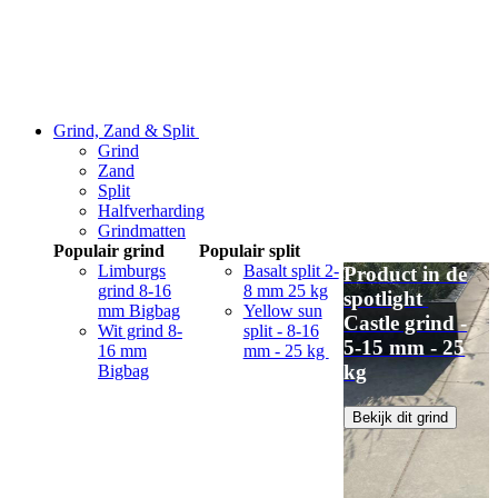
Grind, Zand & Split
Grind
Zand
Split
Halfverharding
Grindmatten
Populair grind
Populair split
Limburgs
Basalt split 2-
Product in de
grind 8-16
8 mm 25 kg
spotlight
mm Bigbag
Yellow sun
Castle grind -
Wit grind 8-
split - 8-16
5-15 mm - 25
16 mm
mm - 25 kg
kg
Bigbag
Bekijk dit grind