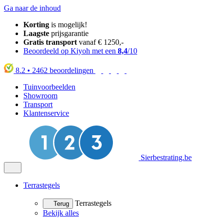
Ga naar de inhoud
Korting
is mogelijk!
Laagste
prijsgarantie
Gratis transport
vanaf € 1250,-
Beoordeeld op Kiyoh met een
8,4
/10
8.2
•
2462
beoordelingen
Tuinvoorbeelden
Showroom
Transport
Klantenservice
Sierbestrating.be
Terrastegels
Terrastegels
Terug
Bekijk alles