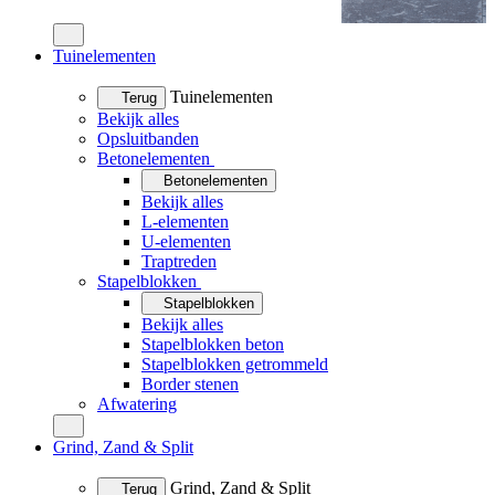
Tuinelementen
Tuinelementen
Terug
Bekijk alles
Opsluitbanden
Betonelementen
Betonelementen
Bekijk alles
L-elementen
U-elementen
Traptreden
Stapelblokken
Stapelblokken
Bekijk alles
Stapelblokken beton
Stapelblokken getrommeld
Border stenen
Afwatering
Grind, Zand & Split
Grind, Zand & Split
Terug