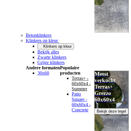
Betonklinkers
Klinkers op kleur
Klinkers op kleur
Bekijk alles
Zwarte klinkers
Grijze klinkers
Andere formaten
Populaire
30x60
producten
Meest
Terras+ -
verkocht
60x60x4 -
Terras+
Summer
Grezzo
Patio
60x60x4
Square -
60x60x4 -
Concrete
Bekijk deze tegel