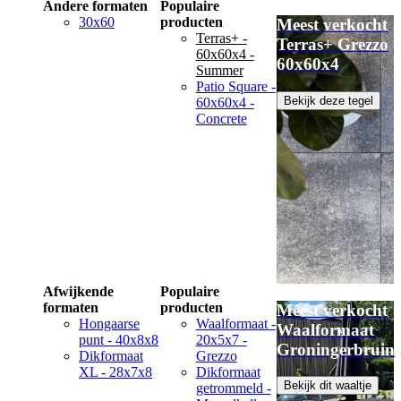
Andere formaten
Populaire
30x60
producten
Meest verkocht
Terras+ -
Terras+ Grezzo
60x60x4 -
60x60x4
Summer
Patio Square -
Bekijk deze tegel
60x60x4 -
Concrete
Afwijkende
Populaire
formaten
producten
Meest verkocht
Hongaarse
Waalformaat -
Waalformaat
punt - 40x8x8
20x5x7 -
Groningerbruin
Dikformaat
Grezzo
XL - 28x7x8
Dikformaat
Bekijk dit waaltje
getrommeld -