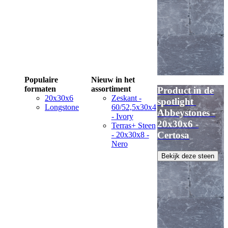
Populaire
Nieuw in het
formaten
assortiment
Product in de
20x30x6
Zeskant -
spotlight
Longstone
60/52,5x30x4
Abbeystones -
- Ivory
20x30x6 -
Terras+ Steen
Certosa
- 20x30x8 -
Nero
Bekijk deze steen