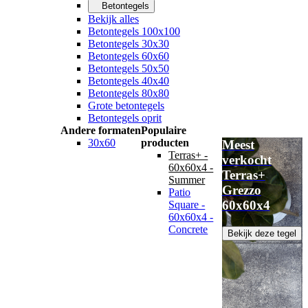
Betontegels
Bekijk alles
Betontegels 100x100
Betontegels 30x30
Betontegels 60x60
Betontegels 50x50
Betontegels 40x40
Betontegels 80x80
Grote betontegels
Betontegels oprit
Andere formaten
Populaire
30x60
producten
Meest
Terras+ -
verkocht
60x60x4 -
Terras+
Summer
Grezzo
Patio
60x60x4
Square -
60x60x4 -
Concrete
Bekijk deze tegel