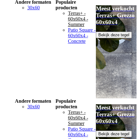
Andere formaten
Populaire
30x60
producten
Meest verkocht
Terras+ -
Terras+ Grezzo
60x60x4 -
60x60x4
Summer
Patio Square -
Bekijk deze tegel
60x60x4 -
Concrete
Andere formaten
Populaire
30x60
producten
Meest verkocht
Terras+ -
Terras+ Grezzo
60x60x4 -
60x60x4
Summer
Patio Square -
Bekijk deze tegel
60x60x4 -