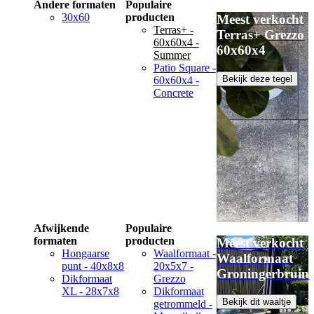
Andere formaten
Populaire
30x60
producten
Meest verkocht
Terras+ -
Terras+ Grezzo
60x60x4 -
60x60x4
Summer
Patio Square -
Bekijk deze tegel
60x60x4 -
Concrete
Afwijkende
Populaire
formaten
producten
Meest verkocht
Hongaarse
Waalformaat -
Waalformaat
punt - 40x8x8
20x5x7 -
Groningerbruin
Dikformaat
Grezzo
XL - 28x7x8
Dikformaat
Bekijk dit waaltje
getrommeld -