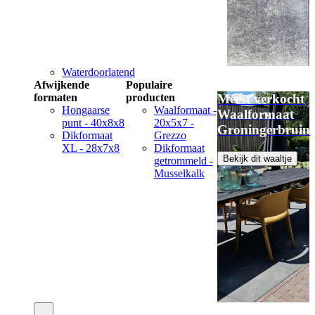
Waterdoorlatend
Afwijkende
Populaire
formaten
producten
Meest verkocht
Hongaarse
Waalformaat -
Waalformaat
punt - 40x8x8
20x5x7 -
Groningerbruin
Dikformaat
Grezzo
XL - 28x7x8
Dikformaat
Bekijk dit waaltje
getrommeld -
Musselkalk