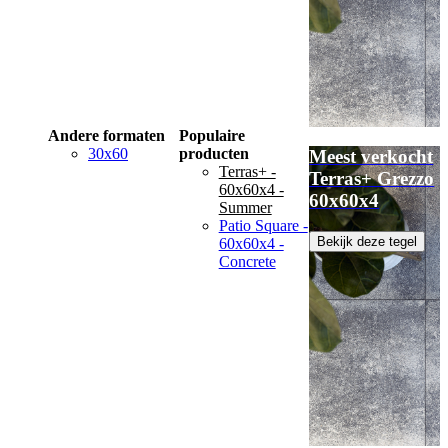
Andere formaten
Populaire
30x60
producten
Meest verkocht
Terras+ -
Terras+ Grezzo
60x60x4 -
60x60x4
Summer
Patio Square -
Bekijk deze tegel
60x60x4 -
Concrete