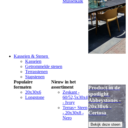
Musselkalk
Kasseien & Stenen
Kasseien
Getrommelde stenen
Terrasstenen
Stapstenen
Populaire
Nieuw in het
formaten
assortiment
Product in de
20x30x6
Zeskant -
spotlight
Longstone
60/52,5x30x4
Abbeystones -
- Ivory
20x30x6 -
Terras+ Steen
Certosa
- 20x30x8 -
Nero
Bekijk deze steen