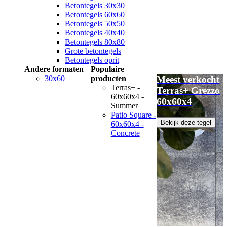
Betontegels 30x30
Betontegels 60x60
Betontegels 50x50
Betontegels 40x40
Betontegels 80x80
Grote betontegels
Betontegels oprit
Andere formaten
Populaire
30x60
producten
Meest verkocht
Terras+ -
Terras+ Grezzo
60x60x4 -
60x60x4
Summer
Patio Square -
Bekijk deze tegel
60x60x4 -
Concrete