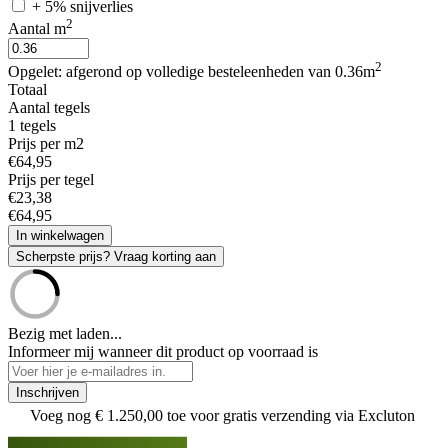
+ 5% snijverlies
2
Aantal m
2
Opgelet: afgerond op volledige besteleenheden van 0.36m
Totaal
Aantal tegels
1
tegels
Prijs per m2
€
64
,
95
Prijs per tegel
€
23
,
38
€
64
,
95
In winkelwagen
Scherpste prijs? Vraag korting aan
Bezig met laden...
Informeer mij wanneer dit product op voorraad is
Inschrijven
Voeg nog
€ 1.250,00
toe voor gratis verzending via Excluton