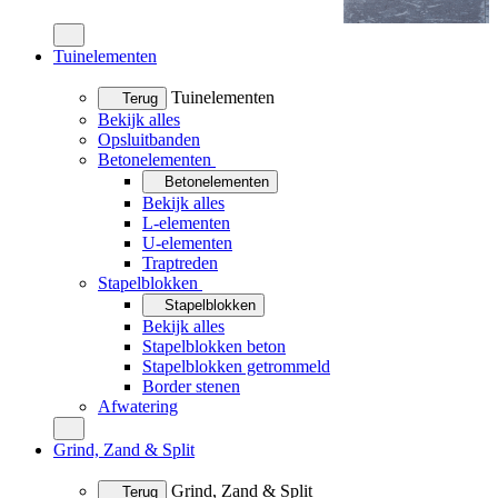
Tuinelementen
Tuinelementen
Terug
Bekijk alles
Opsluitbanden
Betonelementen
Betonelementen
Bekijk alles
L-elementen
U-elementen
Traptreden
Stapelblokken
Stapelblokken
Bekijk alles
Stapelblokken beton
Stapelblokken getrommeld
Border stenen
Afwatering
Grind, Zand & Split
Grind, Zand & Split
Terug