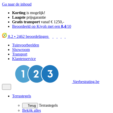
Ga naar de inhoud
Korting
is mogelijk!
Laagste
prijsgarantie
Gratis transport
vanaf € 1250,-
Beoordeeld op Kiyoh met een
8,4
/10
8.2
•
2462
beoordelingen
Tuinvoorbeelden
Showroom
Transport
Klantenservice
Sierbestrating.be
Terrastegels
Terrastegels
Terug
Bekijk alles