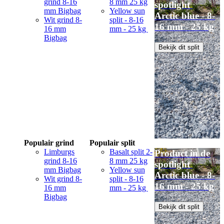
grind 8-16
8 mm 25 kg
spotlight
mm Bigbag
Yellow sun
Arctic blue - 8-
Wit grind 8-
split - 8-16
16 mm - 25 kg
16 mm
mm - 25 kg
Bigbag
Bekijk dit split
Populair grind
Populair split
Limburgs
Basalt split 2-
Product in de
grind 8-16
8 mm 25 kg
spotlight
mm Bigbag
Yellow sun
Arctic blue - 8-
Wit grind 8-
split - 8-16
16 mm - 25 kg
16 mm
mm - 25 kg
Bigbag
Bekijk dit split