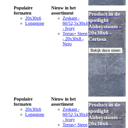
Populaire
Nieuw in het
formaten
assortiment
Product in de
20x30x6
Zeskant -
spotlight
Longstone
60/52,5x30x4
Abbeystones -
- Ivory
20x30x6 -
Terras+ Steen
Certosa
- 20x30x8 -
Nero
Bekijk deze steen
Populaire
Nieuw in het
formaten
assortiment
Product in de
20x30x6
Zeskant -
spotlight
Longstone
60/52,5x30x4
Abbeystones -
- Ivory
20x30x6 -
Terras+ Steen