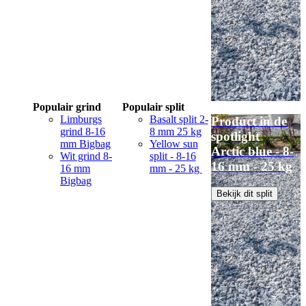
Populair grind
Populair split
Limburgs
Basalt split 2-
Product in de
grind 8-16
8 mm 25 kg
spotlight
mm Bigbag
Yellow sun
Arctic blue - 8-
Wit grind 8-
split - 8-16
16 mm - 25 kg
16 mm
mm - 25 kg
Bigbag
Bekijk dit split