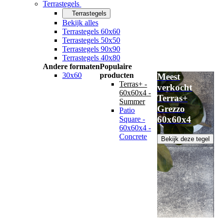
Terrastegels
Terrastegels
Bekijk alles
Terrastegels 60x60
Terrastegels 50x50
Terrastegels 90x90
Terrastegels 40x80
Andere formaten
Populaire
30x60
producten
Meest
Terras+ -
verkocht
60x60x4 -
Terras+
Summer
Grezzo
Patio
60x60x4
Square -
60x60x4 -
Concrete
Bekijk deze tegel