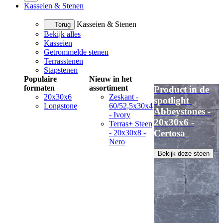
Kasseien & Stenen
Kasseien & Stenen
Terug
Bekijk alles
Kasseien
Getrommelde stenen
Terrasstenen
Stapstenen
Populaire
Nieuw in het
formaten
assortiment
Product in de
20x30x6
Zeskant -
spotlight
Longstone
60/52,5x30x4
Abbeystones -
- Ivory
20x30x6 -
Terras+ Steen
Certosa
- 20x30x8 -
Nero
Bekijk deze steen