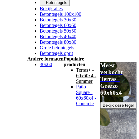
Betontegels
Bekijk alles
Betontegels 100x100
Betontegels 30x30
Betontegels 60x60
Betontegels 50x50
Betontegels 40x40
Betontegels 80x80
Grote betontegels
Betontegels oprit
Andere formaten
Populaire
30x60
producten
Meest
Terras+ -
verkocht
60x60x4 -
Terras+
Summer
Grezzo
Patio
60x60x4
Square -
60x60x4 -
Concrete
Bekijk deze tegel