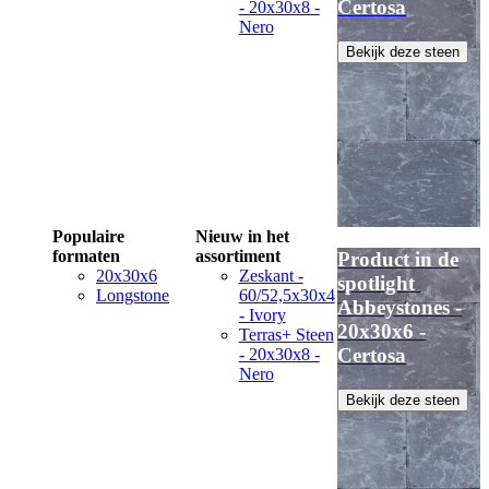
Certosa
- 20x30x8 -
Nero
Bekijk deze steen
Populaire
Nieuw in het
formaten
assortiment
Product in de
20x30x6
Zeskant -
spotlight
Longstone
60/52,5x30x4
Abbeystones -
- Ivory
20x30x6 -
Terras+ Steen
Certosa
- 20x30x8 -
Nero
Bekijk deze steen