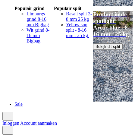
Populair grind
Populair split
Limburgs
Basalt split 2-
Product in de
grind 8-16
8 mm 25 kg
spotlight
mm Bigbag
Yellow sun
Arctic blue - 8-
Wit grind 8-
split - 8-16
16 mm - 25 kg
16 mm
mm - 25 kg
Bigbag
Bekijk dit split
Sale
Inloggen
Account aanmaken