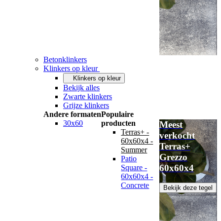
Betonklinkers
Klinkers op kleur
Klinkers op kleur
Bekijk alles
Zwarte klinkers
Grijze klinkers
Andere formaten
Populaire
30x60
producten
Meest
Terras+ -
verkocht
60x60x4 -
Terras+
Summer
Grezzo
Patio
60x60x4
Square -
60x60x4 -
Concrete
Bekijk deze tegel