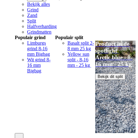
Bekijk alles
Grind
Zand
Split
Halfverharding
Grindmatten
Populair grind
Populair split
Limburgs
Basalt split 2-
Product in de
grind 8-16
8 mm 25 kg
spotlight
mm Bigbag
Yellow sun
Arctic blue - 8-
Wit grind 8-
split - 8-16
16 mm - 25 kg
16 mm
mm - 25 kg
Bigbag
Bekijk dit split