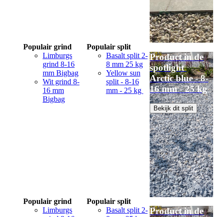
Populair grind
Populair split
Limburgs
Basalt split 2-
Product in de
grind 8-16
8 mm 25 kg
spotlight
mm Bigbag
Yellow sun
Arctic blue - 8-
Wit grind 8-
split - 8-16
16 mm - 25 kg
16 mm
mm - 25 kg
Bigbag
Bekijk dit split
Populair grind
Populair split
Limburgs
Basalt split 2-
Product in de