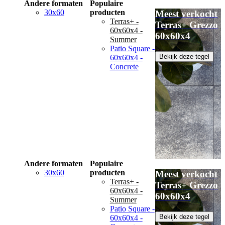
Andere formaten
Populaire
30x60
producten
Meest verkocht
Terras+ -
Terras+ Grezzo
60x60x4 -
60x60x4
Summer
Patio Square -
Bekijk deze tegel
60x60x4 -
Concrete
Andere formaten
Populaire
30x60
producten
Meest verkocht
Terras+ -
Terras+ Grezzo
60x60x4 -
60x60x4
Summer
Patio Square -
Bekijk deze tegel
60x60x4 -