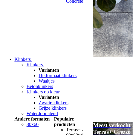
Concrete
Klinkers
Klinkers
Varianten
Dikformaat klinkers
Waaltjes
Betonklinkers
Klinkers op kleur
Varianten
Zwarte klinkers
Grijze klinkers
Waterdoorlatend
Andere formaten
Populaire
30x60
producten
Meest verkocht
Terras+ -
Terras+ Grezzo