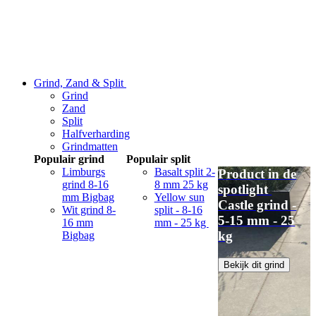
Grind, Zand & Split
Grind
Zand
Split
Halfverharding
Grindmatten
Populair grind
Populair split
Limburgs
Basalt split 2-
Product in de
grind 8-16
8 mm 25 kg
spotlight
mm Bigbag
Yellow sun
Castle grind -
Wit grind 8-
split - 8-16
5-15 mm - 25
16 mm
mm - 25 kg
kg
Bigbag
Bekijk dit grind