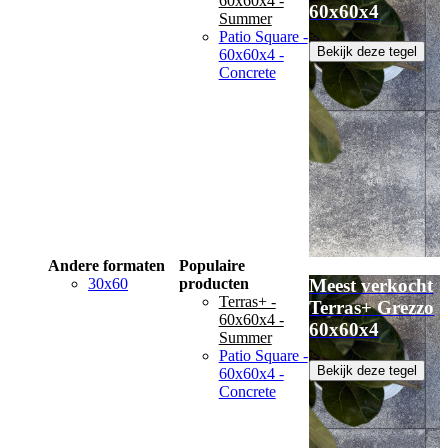
60x60x4 -
60x60x4
Summer
Patio Square -
Bekijk deze tegel
60x60x4 -
Concrete
Andere formaten
Populaire
30x60
producten
Meest verkocht
Terras+ -
Terras+ Grezzo
60x60x4 -
60x60x4
Summer
Patio Square -
Bekijk deze tegel
60x60x4 -
Concrete