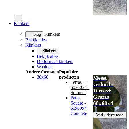
Klinkers
Klinkers
Terug
Bekijk alles
Klinkers
Klinkers
Bekijk alles
Dikformaat klinkers
Waaltjes
Andere formaten
Populaire
30x60
producten
Meest
Terras+ -
verkocht
60x60x4 -
Terras+
Summer
Grezzo
Patio
60x60x4
Square -
60x60x4 -
Concrete
Bekijk deze tegel