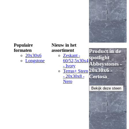
Populaire
Nieuw in het
formaten
assortiment
Product in de
20x30x6
Zeskant -
spotlight
Longstone
60/52,5x30x4
Abbeystones -
- Ivory
20x30x6 -
Terras+ Steen
Certosa
- 20x30x8 -
Nero
Bekijk deze steen