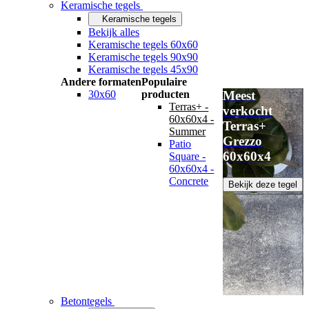
Keramische tegels
Keramische tegels
Bekijk alles
Keramische tegels 60x60
Keramische tegels 90x90
Keramische tegels 45x90
Andere formaten
Populaire
30x60
producten
Meest
Terras+ -
verkocht
60x60x4 -
Terras+
Summer
Grezzo
Patio
60x60x4
Square -
60x60x4 -
Concrete
Bekijk deze tegel
Betontegels