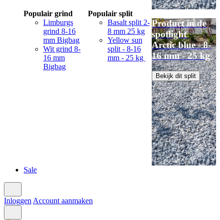
Populair grind
Populair split
Limburgs
Basalt split 2-
Product in de
grind 8-16
8 mm 25 kg
spotlight
mm Bigbag
Yellow sun
Arctic blue - 8-
Wit grind 8-
split - 8-16
16 mm - 25 kg
16 mm
mm - 25 kg
Bigbag
Bekijk dit split
Sale
Inloggen
Account aanmaken