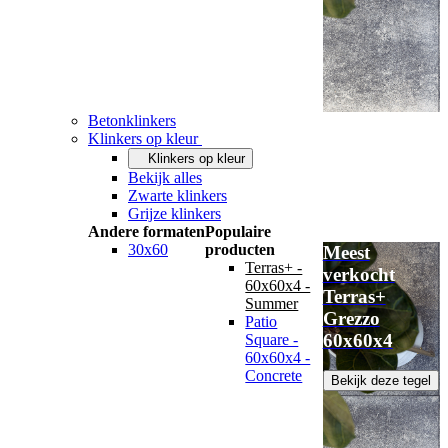
Betonklinkers
Klinkers op kleur
Klinkers op kleur
Bekijk alles
Zwarte klinkers
Grijze klinkers
Andere formaten
Populaire
30x60
producten
Meest
Terras+ -
verkocht
60x60x4 -
Terras+
Summer
Grezzo
Patio
60x60x4
Square -
60x60x4 -
Concrete
Bekijk deze tegel