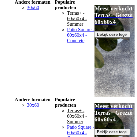
Andere formaten
Populaire
30x60
producten
Meest verkocht
Terras+ -
Terras+ Grezzo
60x60x4 -
60x60x4
Summer
Patio Square -
Bekijk deze tegel
60x60x4 -
Concrete
Andere formaten
Populaire
30x60
producten
Meest verkocht
Terras+ -
Terras+ Grezzo
60x60x4 -
60x60x4
Summer
Patio Square -
Bekijk deze tegel
60x60x4 -