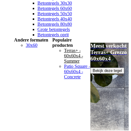
Betontegels 30x30
Betontegels 60x60
Betontegels 50x50
Betontegels 40x40
Betontegels 80x80
Grote betontegels
Betontegels oprit
Andere formaten
Populaire
30x60
producten
Meest verkocht
Terras+ -
Terras+ Grezzo
60x60x4 -
60x60x4
Summer
Patio Square -
Bekijk deze tegel
60x60x4 -
Concrete