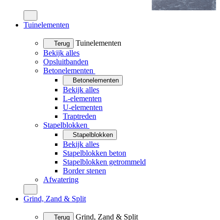
Tuinelementen
Tuinelementen
Terug
Bekijk alles
Opsluitbanden
Betonelementen
Betonelementen
Bekijk alles
L-elementen
U-elementen
Traptreden
Stapelblokken
Stapelblokken
Bekijk alles
Stapelblokken beton
Stapelblokken getrommeld
Border stenen
Afwatering
Grind, Zand & Split
Grind, Zand & Split
Terug