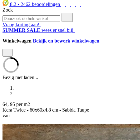
8.2
•
2462
beoordelingen
Zoek
Vraag korting aan!
SUMMER SALE
wees er snel bij!
Winkelwagen
Bekijk en bewerk winkelwagen
Bezig met laden...
64
,
95
per m2
Kera Twice - 60x60x4,8 cm - Sabbia Taupe
van