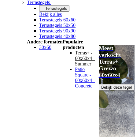
Terrastegels
Terrastegels
Bekijk alles
Terrastegels 60x60
Terrastegels 50x50
Terrastegels 90x90
Terrastegels 40x80
Andere formaten
Populaire
30x60
producten
Meest
Terras+ -
verkocht
60x60x4 -
Terras+
Summer
Grezzo
Patio
60x60x4
Square -
60x60x4 -
Concrete
Bekijk deze tegel