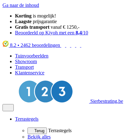
Ga naar de inhoud
Korting
is mogelijk!
Laagste
prijsgarantie
Gratis transport
vanaf € 1250,-
Beoordeeld op Kiyoh met een
8,4
/10
8.2
•
2462
beoordelingen
Tuinvoorbeelden
Showroom
Transport
Klantenservice
Sierbestrating.be
Terrastegels
Terrastegels
Terug
Bekijk alles