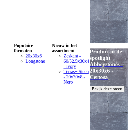
Populaire
Nieuw in het
formaten
assortiment
Product in de
20x30x6
Zeskant -
spotlight
Longstone
60/52,5x30x4
Abbeystones -
- Ivory
20x30x6 -
Terras+ Steen
Certosa
- 20x30x8 -
Nero
Bekijk deze steen