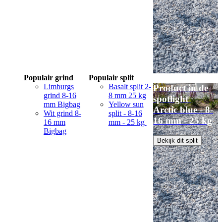
Populair grind
Populair split
Limburgs
Basalt split 2-
Product in de
grind 8-16
8 mm 25 kg
spotlight
mm Bigbag
Yellow sun
Arctic blue - 8-
Wit grind 8-
split - 8-16
16 mm - 25 kg
16 mm
mm - 25 kg
Bigbag
Bekijk dit split