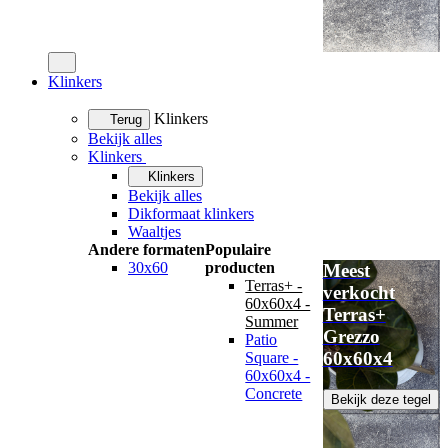
Klinkers
Klinkers
Terug
Bekijk alles
Klinkers
Klinkers
Bekijk alles
Dikformaat klinkers
Waaltjes
Andere formaten
Populaire
30x60
producten
Meest
Terras+ -
verkocht
60x60x4 -
Terras+
Summer
Grezzo
Patio
60x60x4
Square -
60x60x4 -
Concrete
Bekijk deze tegel