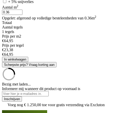
+ 5% snijverlies
2
Aantal m
2
Opgelet: afgerond op volledige besteleenheden van 0.36m
Totaal
Aantal tegels
1
tegels
Prijs per m2
€
64
,
95
Prijs per tegel
€
23
,
38
€
64
,
95
In winkelwagen
Scherpste prijs? Vraag korting aan
Bezig met laden...
Informeer mij wanneer dit product op voorraad is
Inschrijven
Voeg nog
€ 1.250,00
toe voor gratis verzending via Excluton