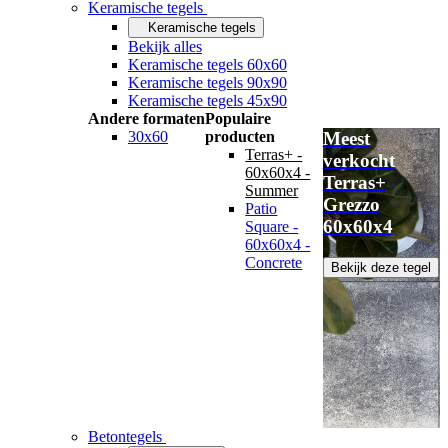
Keramische tegels
Keramische tegels
Bekijk alles
Keramische tegels 60x60
Keramische tegels 90x90
Keramische tegels 45x90
Andere formaten
Populaire
30x60
producten
Meest
Terras+ -
verkocht
60x60x4 -
Terras+
Summer
Grezzo
Patio
60x60x4
Square -
60x60x4 -
Concrete
Bekijk deze tegel
Betontegels