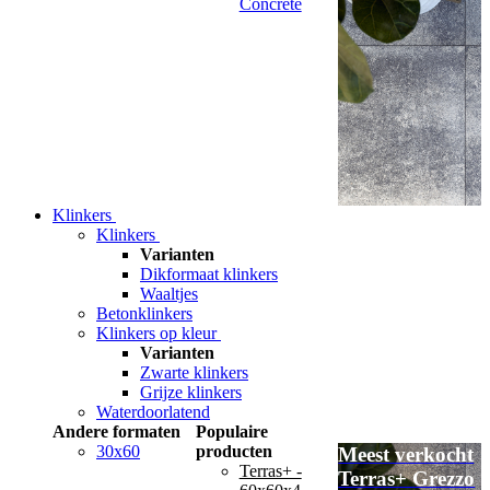
Concrete
Klinkers
Klinkers
Varianten
Dikformaat klinkers
Waaltjes
Betonklinkers
Klinkers op kleur
Varianten
Zwarte klinkers
Grijze klinkers
Waterdoorlatend
Andere formaten
Populaire
30x60
producten
Meest verkocht
Terras+ -
Terras+ Grezzo