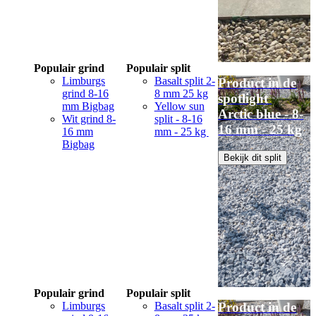
Populair grind
Populair split
Limburgs
Basalt split 2-
Product in de
grind 8-16
8 mm 25 kg
spotlight
mm Bigbag
Yellow sun
Arctic blue - 8-
Wit grind 8-
split - 8-16
16 mm - 25 kg
16 mm
mm - 25 kg
Bigbag
Bekijk dit split
Populair grind
Populair split
Limburgs
Basalt split 2-
Product in de