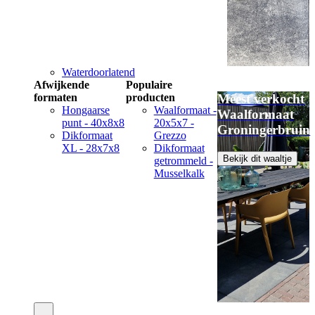
Waterdoorlatend
Afwijkende
Populaire
formaten
producten
Meest verkocht
Hongaarse
Waalformaat -
Waalformaat
punt - 40x8x8
20x5x7 -
Groningerbruin
Dikformaat
Grezzo
XL - 28x7x8
Dikformaat
Bekijk dit waaltje
getrommeld -
Musselkalk