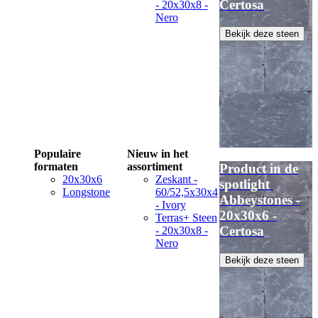
Certosa
- 20x30x8 -
Nero
Bekijk deze steen
Populaire
Nieuw in het
formaten
assortiment
Product in de
20x30x6
Zeskant -
spotlight
Longstone
60/52,5x30x4
Abbeystones -
- Ivory
20x30x6 -
Terras+ Steen
Certosa
- 20x30x8 -
Nero
Bekijk deze steen