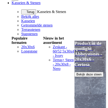
Kasseien & Stenen
Kasseien & Stenen
Terug
Bekijk alles
Kasseien
Getrommelde stenen
Terrasstenen
Stapstenen
Populaire
Nieuw in het
formaten
assortiment
Product in de
20x30x6
Zeskant -
spotlight
Longstone
60/52,5x30x4
Abbeystones -
- Ivory
20x30x6 -
Terras+ Steen
Certosa
- 20x30x8 -
Nero
Bekijk deze steen