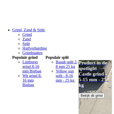
Grind, Zand & Split
Grind
Zand
Split
Halfverharding
Grindmatten
Populair grind
Populair split
Limburgs
Basalt split 2-
Product in de
grind 8-16
8 mm 25 kg
spotlight
mm Bigbag
Yellow sun
Castle grind -
Wit grind 8-
split - 8-16
5-15 mm - 25
16 mm
mm - 25 kg
kg
Bigbag
Bekijk dit grind