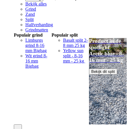
Bekijk alles
Grind
Zand
Split
Halfverharding
Grindmatten
Populair grind
Populair split
Limburgs
Basalt split 2-
Product in de
grind 8-16
8 mm 25 kg
spotlight
mm Bigbag
Yellow sun
Arctic blue - 8-
Wit grind 8-
split - 8-16
16 mm - 25 kg
16 mm
mm - 25 kg
Bigbag
Bekijk dit split