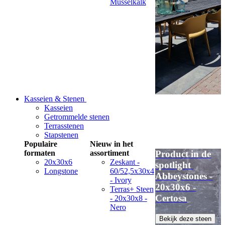
Musselkalk
Kasseien & Stenen
Kasseien
Getrommelde stenen
Terrasstenen
Stapstenen
Populaire
Nieuw in het
formaten
assortiment
Product in de
20x30x6
Zeskant -
spotlight
Longstone
60/52,5x30x4
Abbeystones -
- Ivory
20x30x6 -
Terras+ Steen
Certosa
- 20x30x8 -
Nero
Bekijk deze steen