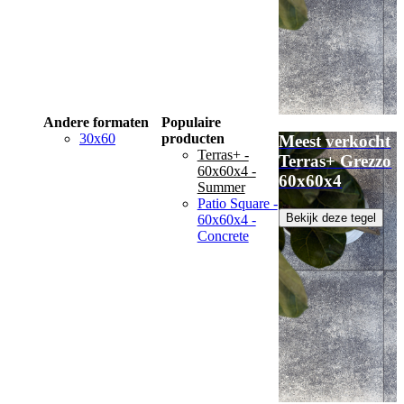
Andere formaten
Populaire
30x60
producten
Meest verkocht
Terras+ -
Terras+ Grezzo
60x60x4 -
60x60x4
Summer
Patio Square -
Bekijk deze tegel
60x60x4 -
Concrete