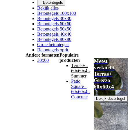
Betontegels
Bekijk alles
Betontegels 100x100
Betontegels 30x30
Betontegels 60x60
Betontegels 50x50
Betontegels 40x40
Betontegels 80x80
Grote betontegels
Betontegels oprit
Andere formaten
Populaire
30x60
producten
Meest
Terras+ -
verkocht
60x60x4 -
Terras+
Summer
Grezzo
Patio
60x60x4
Square -
60x60x4 -
Concrete
Bekijk deze tegel