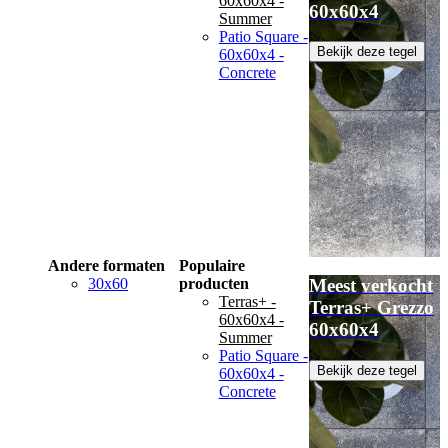
60x60x4 -
60x60x4
Summer
Patio Square -
Bekijk deze tegel
60x60x4 -
Concrete
Andere formaten
Populaire
30x60
producten
Meest verkocht
Terras+ -
Terras+ Grezzo
60x60x4 -
60x60x4
Summer
Patio Square -
Bekijk deze tegel
60x60x4 -
Concrete