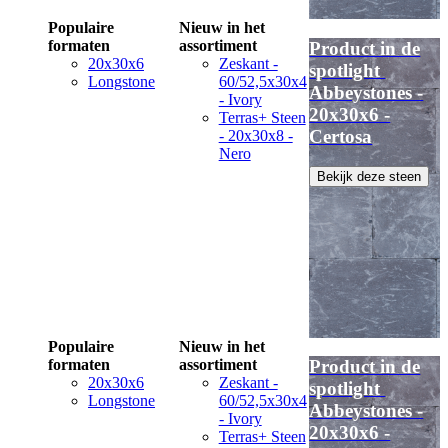
Populaire
Nieuw in het
formaten
assortiment
Product in de
20x30x6
Zeskant -
spotlight
Longstone
60/52,5x30x4
Abbeystones -
- Ivory
20x30x6 -
Terras+ Steen
Certosa
- 20x30x8 -
Nero
Bekijk deze steen
Populaire
Nieuw in het
formaten
assortiment
Product in de
20x30x6
Zeskant -
spotlight
Longstone
60/52,5x30x4
Abbeystones -
- Ivory
20x30x6 -
Terras+ Steen