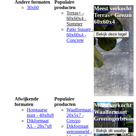
Andere formaten
Populaire
30x60
producten
Meest verkocht
Terras+ -
Terras+ Grezzo
60x60x4 -
60x60x4
Summer
Patio Square -
Bekijk deze tegel
60x60x4 -
Concrete
Afwijkende
Populaire
formaten
producten
Meest verkocht
Hongaarse
Waalformaat -
Waalformaat
punt - 40x8x8
20x5x7 -
Groningerbruin
Dikformaat
Grezzo
XL - 28x7x8
Dikformaat
Bekijk dit waaltje
getrommeld -