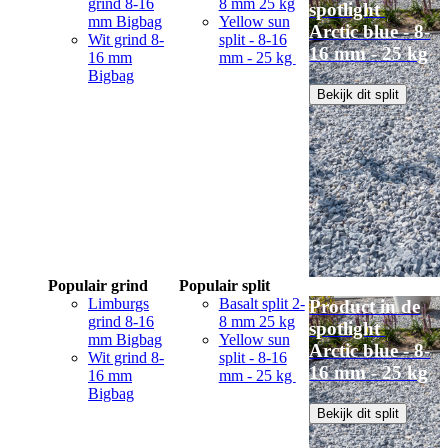
grind 8-16
8 mm 25 kg
spotlight
mm Bigbag
Yellow sun
Arctic blue - 8-
Wit grind 8-
split - 8-16
16 mm - 25 kg
16 mm
mm - 25 kg
Bigbag
Bekijk dit split
Populair grind
Populair split
Limburgs
Basalt split 2-
Product in de
grind 8-16
8 mm 25 kg
spotlight
mm Bigbag
Yellow sun
Arctic blue - 8-
Wit grind 8-
split - 8-16
16 mm - 25 kg
16 mm
mm - 25 kg
Bigbag
Bekijk dit split