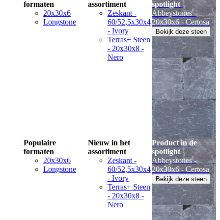
formaten
assortiment
spotlight
20x30x6
Zeskant -
Abbeystones -
Longstone
60/52,5x30x4
20x30x6 - Certosa
- Ivory
Bekijk deze steen
Terras+ Steen
- 20x30x8 -
Nero
Populaire
Nieuw in het
Product in de
formaten
assortiment
spotlight
20x30x6
Zeskant -
Abbeystones -
Longstone
60/52,5x30x4
20x30x6 - Certosa
- Ivory
Bekijk deze steen
Terras+ Steen
- 20x30x8 -
Nero