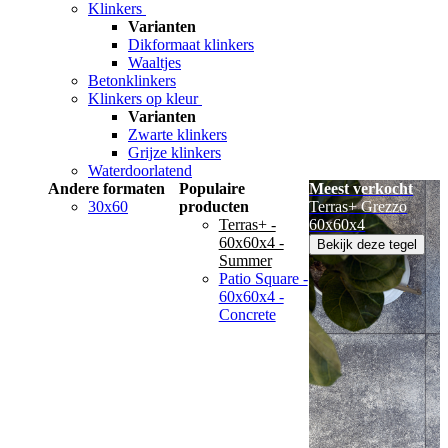
Klinkers
Varianten
Dikformaat klinkers
Waaltjes
Betonklinkers
Klinkers op kleur
Varianten
Zwarte klinkers
Grijze klinkers
Waterdoorlatend
Andere formaten
Populaire
Meest verkocht
30x60
producten
Terras+ Grezzo
Terras+ -
60x60x4
60x60x4 -
Bekijk deze tegel
Summer
Patio Square -
60x60x4 -
Concrete