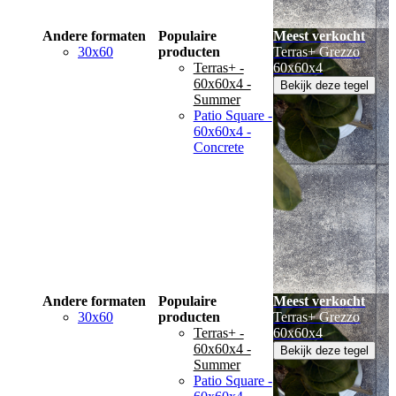
Andere formaten
Populaire
Meest verkocht
30x60
producten
Terras+ Grezzo
Terras+ -
60x60x4
60x60x4 -
Bekijk deze tegel
Summer
Patio Square -
60x60x4 -
Concrete
Andere formaten
Populaire
Meest verkocht
30x60
producten
Terras+ Grezzo
Terras+ -
60x60x4
60x60x4 -
Bekijk deze tegel
Summer
Patio Square -