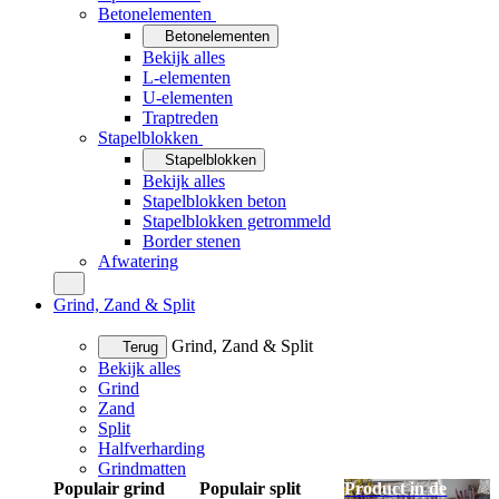
Betonelementen
Betonelementen
Bekijk alles
L-elementen
U-elementen
Traptreden
Stapelblokken
Stapelblokken
Bekijk alles
Stapelblokken beton
Stapelblokken getrommeld
Border stenen
Afwatering
Grind, Zand & Split
Grind, Zand & Split
Terug
Bekijk alles
Grind
Zand
Split
Halfverharding
Grindmatten
Populair grind
Populair split
Product in de