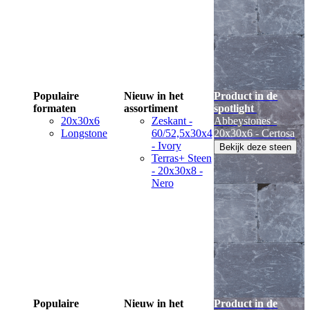
Populaire
Nieuw in het
Product in de
formaten
assortiment
spotlight
20x30x6
Zeskant -
Abbeystones -
Longstone
60/52,5x30x4
20x30x6 - Certosa
- Ivory
Bekijk deze steen
Terras+ Steen
- 20x30x8 -
Nero
Populaire
Nieuw in het
Product in de