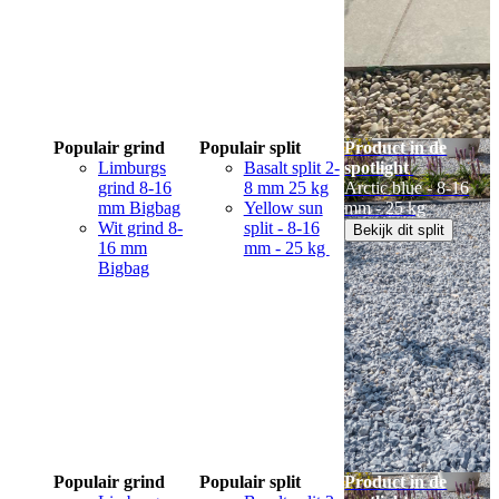
Populair grind
Populair split
Product in de
Limburgs
Basalt split 2-
spotlight
grind 8-16
8 mm 25 kg
Arctic blue - 8-16
mm Bigbag
Yellow sun
mm - 25 kg
Wit grind 8-
split - 8-16
Bekijk dit split
16 mm
mm - 25 kg
Bigbag
Populair grind
Populair split
Product in de