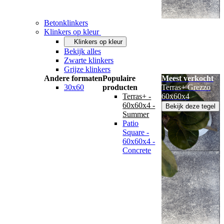
Betonklinkers
Klinkers op kleur
Klinkers op kleur
Bekijk alles
Zwarte klinkers
Grijze klinkers
Andere formaten
Populaire
Meest verkocht
30x60
producten
Terras+ Grezzo
Terras+ -
60x60x4
60x60x4 -
Bekijk deze tegel
Summer
Patio
Square -
60x60x4 -
Concrete