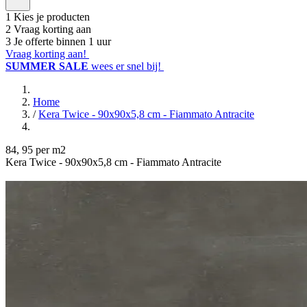
1
Kies je producten
2
Vraag korting aan
3
Je offerte binnen 1 uur
Vraag korting aan!
SUMMER SALE
wees er snel bij!
Home
/
Kera Twice - 90x90x5,8 cm - Fiammato Antracite
84
,
95
per m2
Kera Twice - 90x90x5,8 cm - Fiammato Antracite