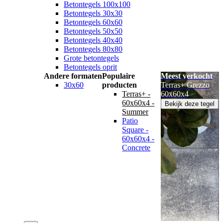
Betontegels 100x100
Betontegels 30x30
Betontegels 60x60
Betontegels 50x50
Betontegels 40x40
Betontegels 80x80
Grote betontegels
Betontegels oprit
Andere formaten
Populaire
Meest verkocht
30x60
producten
Terras+ Grezzo
Terras+ -
60x60x4
60x60x4 -
Bekijk deze tegel
Summer
Patio
Square -
60x60x4 -
Concrete