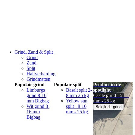
Grind, Zand & Split
Grind
Zand
Split
Halfverharding
Grindmatten
Populair grind
Populair split
Product in de
Limburgs
Basalt split 2-
spotlight
grind 8-16
8 mm 25 kg
Castle grind - 5-15
mm Bigbag
Yellow sun
mm - 25 kg
Wit grind 8-
split - 8-16
Bekijk dit grind
16 mm
mm - 25 kg
Bigbag