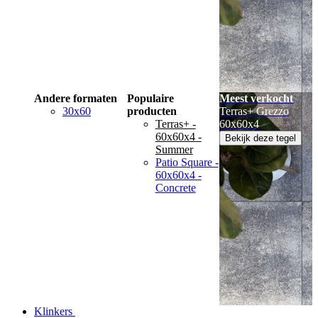
Andere formaten
Populaire
Meest verkocht
30x60
producten
Terras+ Grezzo
Terras+ -
60x60x4
60x60x4 -
Bekijk deze tegel
Summer
Patio Square -
60x60x4 -
Concrete
Klinkers