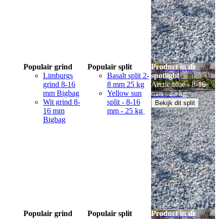
Populair grind
Populair split
Product in de
Limburgs
Basalt split 2-
spotlight
grind 8-16
8 mm 25 kg
Arctic blue - 8-16
mm Bigbag
Yellow sun
mm - 25 kg
Wit grind 8-
split - 8-16
Bekijk dit split
16 mm
mm - 25 kg
Bigbag
Populair grind
Populair split
Product in de