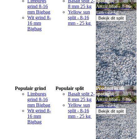
Limburgs
Basalt split 2-
spotlight
grind 8-16
8 mm 25 kg
Arctic blue - 8-16
mm Bigbag
Yellow sun
mm - 25 kg
Wit grind 8-
split - 8-16
Bekijk dit split
16 mm
mm - 25 kg
Bigbag
Populair grind
Populair split
Product in de
Limburgs
Basalt split 2-
spotlight
grind 8-16
8 mm 25 kg
Arctic blue - 8-16
mm Bigbag
Yellow sun
mm - 25 kg
Wit grind 8-
split - 8-16
Bekijk dit split
16 mm
mm - 25 kg
Bigbag