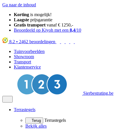
Ga naar de inhoud
Korting
is mogelijk!
Laagste
prijsgarantie
Gratis transport
vanaf € 1250,-
Beoordeeld op Kiyoh met een
8,4
/10
8.2
•
2462
beoordelingen
Tuinvoorbeelden
Showroom
Transport
Klantenservice
Sierbestrating.be
Terrastegels
Terrastegels
Terug
Bekijk alles