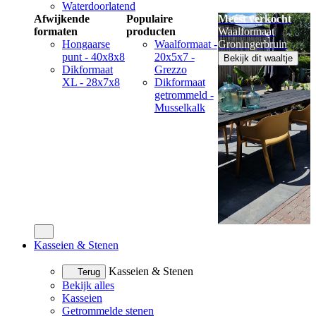
Waterdoorlatend
Afwijkende
Populaire
Meest verkocht
formaten
producten
Waalformaat
Hongaarse
Waalformaat -
Groningerbruin
punt - 40x8x8
20x5x7 -
Bekijk dit waaltje
Dikformaat
Grezzo
XL - 28x7x8
Dikformaat
getrommeld -
Musselkalk
Kasseien & Stenen
Kasseien & Stenen
Terug
Bekijk alles
Kasseien
Getrommelde stenen