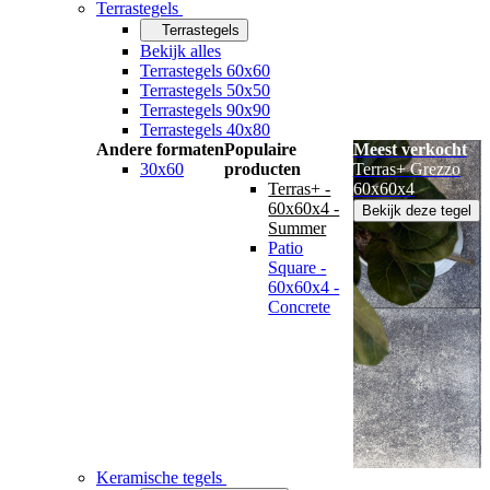
Terrastegels
Terrastegels
Bekijk alles
Terrastegels 60x60
Terrastegels 50x50
Terrastegels 90x90
Terrastegels 40x80
Andere formaten
Populaire
Meest verkocht
30x60
producten
Terras+ Grezzo
Terras+ -
60x60x4
60x60x4 -
Bekijk deze tegel
Summer
Patio
Square -
60x60x4 -
Concrete
Keramische tegels