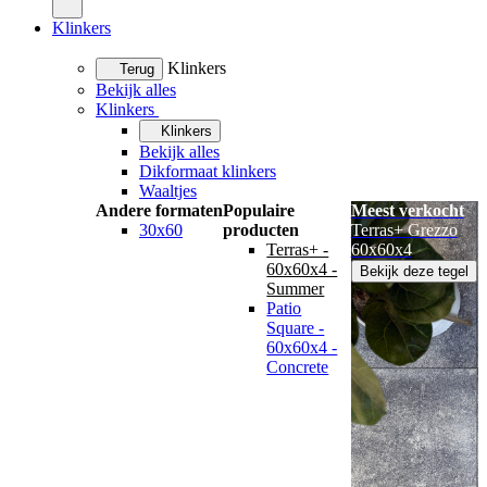
Klinkers
Klinkers
Terug
Bekijk alles
Klinkers
Klinkers
Bekijk alles
Dikformaat klinkers
Waaltjes
Andere formaten
Populaire
Meest verkocht
30x60
producten
Terras+ Grezzo
Terras+ -
60x60x4
60x60x4 -
Bekijk deze tegel
Summer
Patio
Square -
60x60x4 -
Concrete