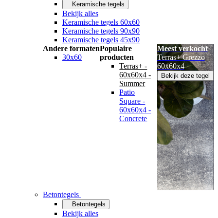
Keramische tegels
Bekijk alles
Keramische tegels 60x60
Keramische tegels 90x90
Keramische tegels 45x90
Andere formaten
Populaire
Meest verkocht
30x60
producten
Terras+ Grezzo
Terras+ -
60x60x4
60x60x4 -
Bekijk deze tegel
Summer
Patio
Square -
60x60x4 -
Concrete
Betontegels
Betontegels
Bekijk alles