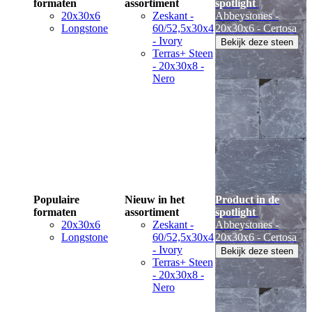
formaten
assortiment
spotlight
20x30x6
Zeskant -
Abbeystones -
Longstone
60/52,5x30x4
20x30x6 - Certosa
- Ivory
Bekijk deze steen
Terras+ Steen
- 20x30x8 -
Nero
Populaire
Nieuw in het
Product in de
formaten
assortiment
spotlight
20x30x6
Zeskant -
Abbeystones -
Longstone
60/52,5x30x4
20x30x6 - Certosa
- Ivory
Bekijk deze steen
Terras+ Steen
- 20x30x8 -
Nero