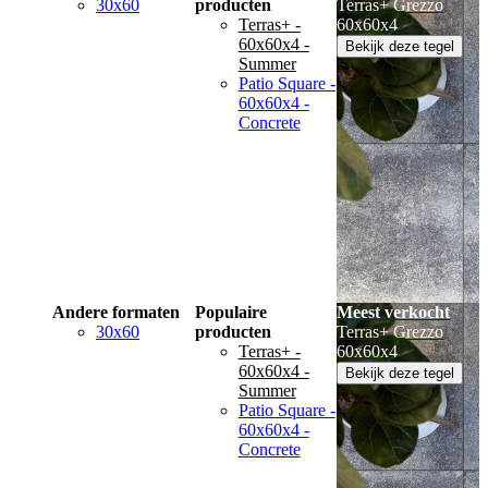
30x60
producten
Terras+ Grezzo
Terras+ -
60x60x4
60x60x4 -
Bekijk deze tegel
Summer
Patio Square -
60x60x4 -
Concrete
Andere formaten
Populaire
Meest verkocht
30x60
producten
Terras+ Grezzo
Terras+ -
60x60x4
60x60x4 -
Bekijk deze tegel
Summer
Patio Square -
60x60x4 -
Concrete