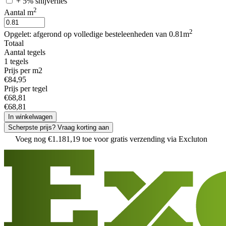
+ 5% snijverlies
2
Aantal m
2
Opgelet: afgerond op volledige besteleenheden van 0.81m
Totaal
Aantal tegels
1
tegels
Prijs per m2
€
84
,
95
Prijs per tegel
€
68
,
81
€
68
,
81
In winkelwagen
Scherpste prijs? Vraag korting aan
Voeg nog
€
1
.
181
,
19
toe voor gratis verzending via Excluton