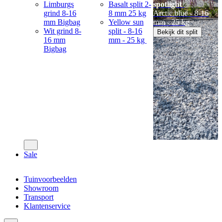
Limburgs
Basalt split 2-
spotlight
grind 8-16
8 mm 25 kg
Arctic blue - 8-16
mm Bigbag
Yellow sun
mm - 25 kg
Wit grind 8-
split - 8-16
Bekijk dit split
16 mm
mm - 25 kg
Bigbag
Sale
Tuinvoorbeelden
Showroom
Transport
Klantenservice