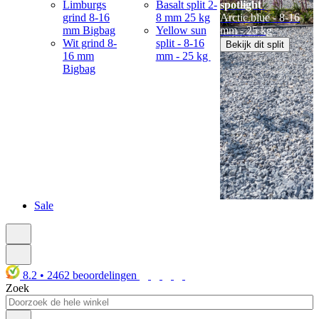
Limburgs
Basalt split 2-
spotlight
grind 8-16
8 mm 25 kg
Arctic blue - 8-16
mm Bigbag
Yellow sun
mm - 25 kg
Wit grind 8-
split - 8-16
Bekijk dit split
16 mm
mm - 25 kg
Bigbag
Sale
8.2
•
2462
beoordelingen
Zoek