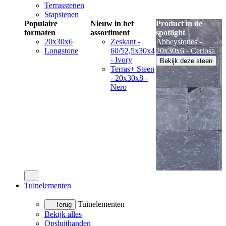
Terrasstenen
Stapstenen
Populaire
Nieuw in het
Product in de
formaten
assortiment
spotlight
20x30x6
Zeskant -
Abbeystones -
Longstone
60/52,5x30x4
20x30x6 - Certosa
- Ivory
Bekijk deze steen
Terras+ Steen
- 20x30x8 -
Nero
Tuinelementen
Tuinelementen
Terug
Bekijk alles
Opsluitbanden