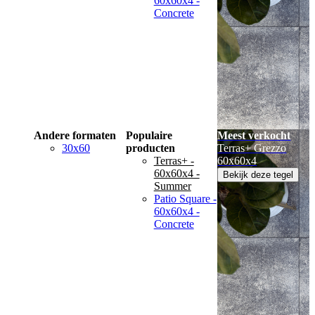
60x60x4 -
Concrete
Andere formaten
Populaire
Meest verkocht
30x60
producten
Terras+ Grezzo
Terras+ -
60x60x4
60x60x4 -
Bekijk deze tegel
Summer
Patio Square -
60x60x4 -
Concrete