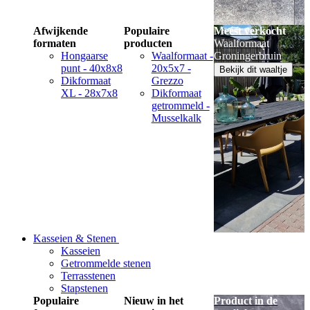
Afwijkende
Populaire
Meest verkocht
formaten
producten
Waalformaat
Hongaarse
Waalformaat -
Groningerbruin
punt - 40x8x8
20x5x7 -
Bekijk dit waaltje
Dikformaat
Grezzo
XL - 28x7x8
Dikformaat
getrommeld -
Musselkalk
Kasseien & Stenen
Kasseien
Getrommelde stenen
Terrasstenen
Stapstenen
Populaire
Nieuw in het
Product in de