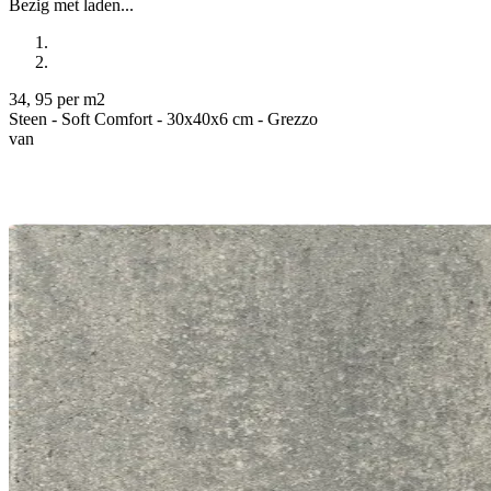
Bezig met laden...
34
,
95
per m2
Steen - Soft Comfort - 30x40x6 cm - Grezzo
van