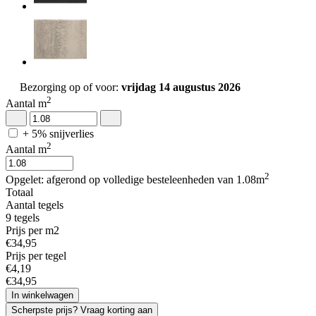
Bezorging op of voor:
vrijdag 14 augustus 2026
2
Aantal m
+ 5% snijverlies
2
Aantal m
2
Opgelet: afgerond op volledige besteleenheden van 1.08m
Totaal
Aantal tegels
9
tegels
Prijs per m2
€
34
,
95
Prijs per tegel
€
4
,
19
€
34
,
95
In winkelwagen
Scherpste prijs? Vraag korting aan