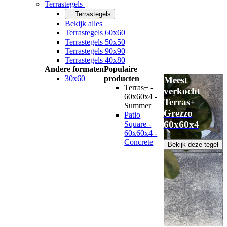
Terrastegels
Terrastegels
Bekijk alles
Terrastegels 60x60
Terrastegels 50x50
Terrastegels 90x90
Terrastegels 40x80
Andere formaten
Populaire
30x60
producten
Meest
Terras+ -
verkocht
60x60x4 -
Terras+
Summer
Grezzo
Patio
60x60x4
Square -
60x60x4 -
Concrete
Bekijk deze tegel