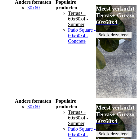
Andere formaten
Populaire
30x60
producten
Meest verkocht
Terras+ -
Terras+ Grezzo
60x60x4 -
60x60x4
Summer
Patio Square -
Bekijk deze tegel
60x60x4 -
Concrete
Andere formaten
Populaire
30x60
producten
Meest verkocht
Terras+ -
Terras+ Grezzo
60x60x4 -
60x60x4
Summer
Patio Square -
Bekijk deze tegel
60x60x4 -