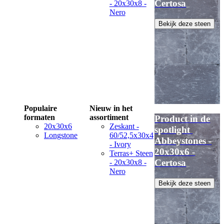
Certosa
- 20x30x8 -
Nero
Bekijk deze steen
Populaire
Nieuw in het
formaten
assortiment
Product in de
20x30x6
Zeskant -
spotlight
Longstone
60/52,5x30x4
Abbeystones -
- Ivory
20x30x6 -
Terras+ Steen
Certosa
- 20x30x8 -
Nero
Bekijk deze steen