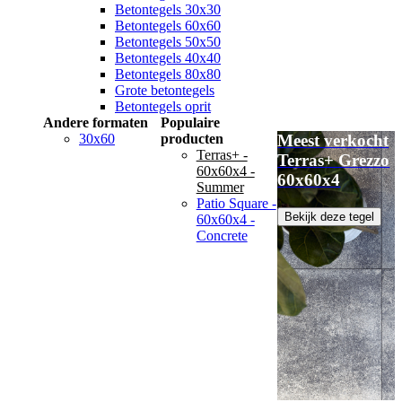
Betontegels 30x30
Betontegels 60x60
Betontegels 50x50
Betontegels 40x40
Betontegels 80x80
Grote betontegels
Betontegels oprit
Andere formaten
Populaire
30x60
producten
Meest verkocht
Terras+ -
Terras+ Grezzo
60x60x4 -
60x60x4
Summer
Patio Square -
Bekijk deze tegel
60x60x4 -
Concrete