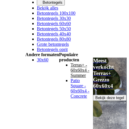
Betontegels
Bekijk alles
Betontegels 100x100
Betontegels 30x30
Betontegels 60x60
Betontegels 50x50
Betontegels 40x40
Betontegels 80x80
Grote betontegels
Betontegels oprit
Andere formaten
Populaire
30x60
producten
Meest
Terras+ -
verkocht
60x60x4 -
Terras+
Summer
Grezzo
Patio
60x60x4
Square -
60x60x4 -
Concrete
Bekijk deze tegel