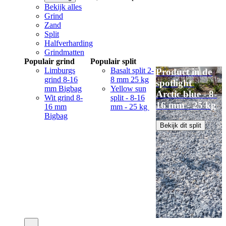
Bekijk alles
Grind
Zand
Split
Halfverharding
Grindmatten
Populair grind
Populair split
Limburgs
Basalt split 2-
Product in de
grind 8-16
8 mm 25 kg
spotlight
mm Bigbag
Yellow sun
Arctic blue - 8-
Wit grind 8-
split - 8-16
16 mm - 25 kg
16 mm
mm - 25 kg
Bigbag
Bekijk dit split