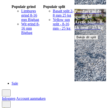
Populair grind
Populair split
Limburgs
Basalt split 2-
Product in de
grind 8-16
8 mm 25 kg
spotlight
mm Bigbag
Yellow sun
Arctic blue - 8-
Wit grind 8-
split - 8-16
16 mm - 25 kg
16 mm
mm - 25 kg
Bigbag
Bekijk dit split
Sale
Inloggen
Account aanmaken