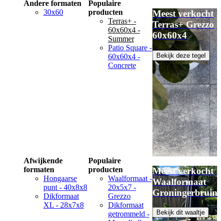
Andere formaten
Populaire
30x60
producten
Meest verkocht
Terras+ -
Terras+ Grezzo
60x60x4 -
60x60x4
Summer
Patio Square -
Bekijk deze tegel
60x60x4 -
Concrete
Afwijkende
Populaire
formaten
producten
Meest verkocht
Hongaarse
Waalformaat -
Waalformaat
punt - 40x8x8
20x5x7 -
Groningerbruin
Dikformaat
Grezzo
XL - 28x7x8
Dikformaat
Bekijk dit waaltje
getrommeld -