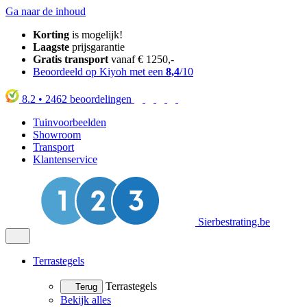
Ga naar de inhoud
Korting
is mogelijk!
Laagste
prijsgarantie
Gratis transport
vanaf € 1250,-
Beoordeeld op Kiyoh met een
8,4
/10
8.2
•
2462
beoordelingen
Tuinvoorbeelden
Showroom
Transport
Klantenservice
Sierbestrating.be
Terrastegels
Terrastegels
Terug
Bekijk alles