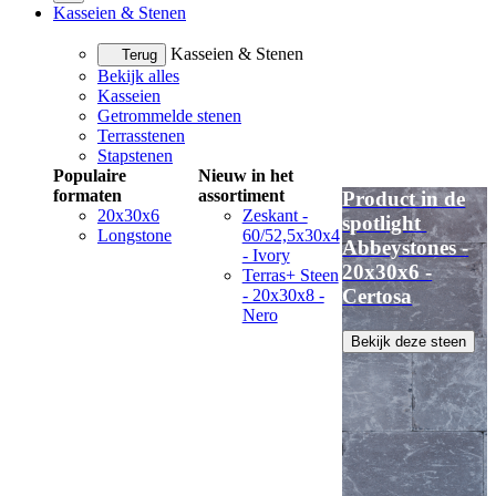
Kasseien & Stenen
Kasseien & Stenen
Terug
Bekijk alles
Kasseien
Getrommelde stenen
Terrasstenen
Stapstenen
Populaire
Nieuw in het
formaten
assortiment
Product in de
20x30x6
Zeskant -
spotlight
Longstone
60/52,5x30x4
Abbeystones -
- Ivory
20x30x6 -
Terras+ Steen
Certosa
- 20x30x8 -
Nero
Bekijk deze steen