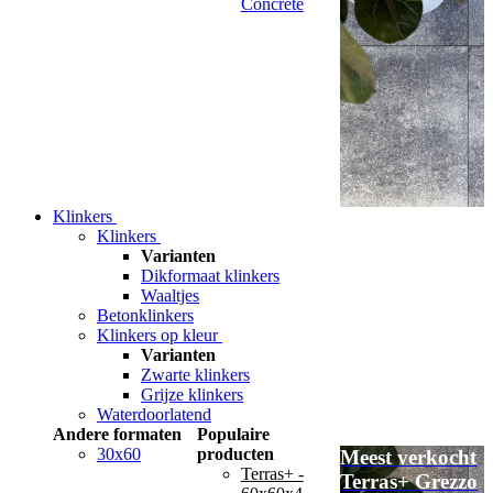
Concrete
Klinkers
Klinkers
Varianten
Dikformaat klinkers
Waaltjes
Betonklinkers
Klinkers op kleur
Varianten
Zwarte klinkers
Grijze klinkers
Waterdoorlatend
Andere formaten
Populaire
30x60
producten
Meest verkocht
Terras+ -
Terras+ Grezzo