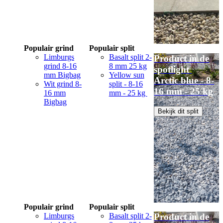
Populair grind
Populair split
Limburgs
Basalt split 2-
Product in de
grind 8-16
8 mm 25 kg
spotlight
mm Bigbag
Yellow sun
Arctic blue - 8-
Wit grind 8-
split - 8-16
16 mm - 25 kg
16 mm
mm - 25 kg
Bigbag
Bekijk dit split
Populair grind
Populair split
Limburgs
Basalt split 2-
Product in de