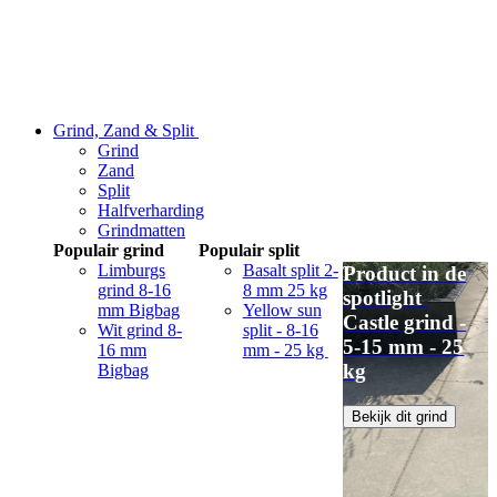
Grind, Zand & Split
Grind
Zand
Split
Halfverharding
Grindmatten
Populair grind
Populair split
Limburgs
Basalt split 2-
Product in de
grind 8-16
8 mm 25 kg
spotlight
mm Bigbag
Yellow sun
Castle grind -
Wit grind 8-
split - 8-16
5-15 mm - 25
16 mm
mm - 25 kg
kg
Bigbag
Bekijk dit grind