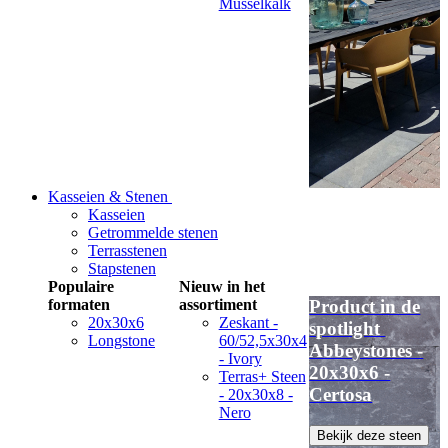
Musselkalk
Kasseien & Stenen
Kasseien
Getrommelde stenen
Terrasstenen
Stapstenen
Populaire
Nieuw in het
formaten
assortiment
Product in de
20x30x6
Zeskant -
spotlight
Longstone
60/52,5x30x4
Abbeystones -
- Ivory
20x30x6 -
Terras+ Steen
Certosa
- 20x30x8 -
Nero
Bekijk deze steen