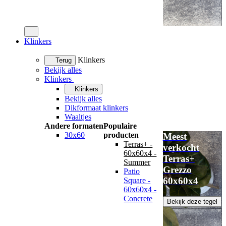
Klinkers
Klinkers
Terug
Bekijk alles
Klinkers
Klinkers
Bekijk alles
Dikformaat klinkers
Waaltjes
Andere formaten
Populaire
30x60
producten
Meest
Terras+ -
verkocht
60x60x4 -
Terras+
Summer
Grezzo
Patio
60x60x4
Square -
60x60x4 -
Concrete
Bekijk deze tegel