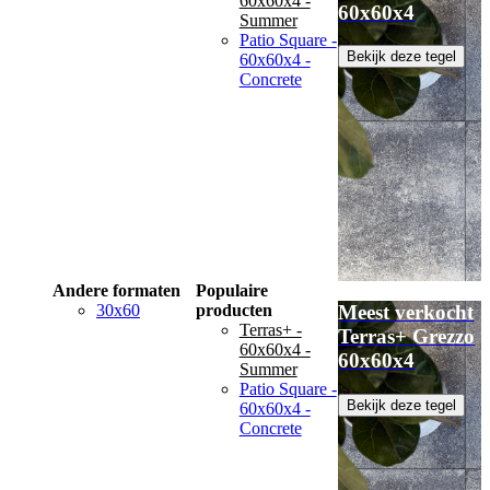
60x60x4 -
60x60x4
Summer
Patio Square -
Bekijk deze tegel
60x60x4 -
Concrete
Andere formaten
Populaire
30x60
producten
Meest verkocht
Terras+ -
Terras+ Grezzo
60x60x4 -
60x60x4
Summer
Patio Square -
Bekijk deze tegel
60x60x4 -
Concrete