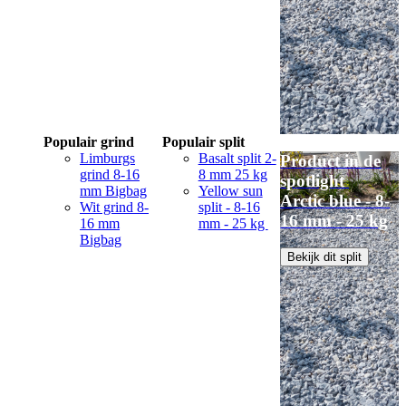
Populair grind
Populair split
Limburgs
Basalt split 2-
Product in de
grind 8-16
8 mm 25 kg
spotlight
mm Bigbag
Yellow sun
Arctic blue - 8-
Wit grind 8-
split - 8-16
16 mm - 25 kg
16 mm
mm - 25 kg
Bigbag
Bekijk dit split