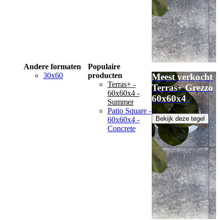
Andere formaten
Populaire
30x60
producten
Meest verkocht
Terras+ -
Terras+ Grezzo
60x60x4 -
60x60x4
Summer
Patio Square -
Bekijk deze tegel
60x60x4 -
Concrete