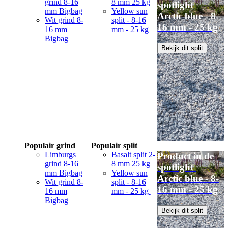
grind 8-16
8 mm 25 kg
spotlight
mm Bigbag
Yellow sun
Arctic blue - 8-
Wit grind 8-
split - 8-16
16 mm - 25 kg
16 mm
mm - 25 kg
Bigbag
Bekijk dit split
Populair grind
Populair split
Limburgs
Basalt split 2-
Product in de
grind 8-16
8 mm 25 kg
spotlight
mm Bigbag
Yellow sun
Arctic blue - 8-
Wit grind 8-
split - 8-16
16 mm - 25 kg
16 mm
mm - 25 kg
Bigbag
Bekijk dit split