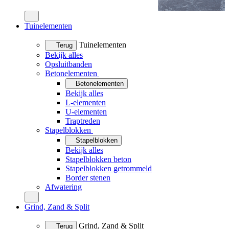
Tuinelementen
Tuinelementen
Terug
Bekijk alles
Opsluitbanden
Betonelementen
Betonelementen
Bekijk alles
L-elementen
U-elementen
Traptreden
Stapelblokken
Stapelblokken
Bekijk alles
Stapelblokken beton
Stapelblokken getrommeld
Border stenen
Afwatering
Grind, Zand & Split
Grind, Zand & Split
Terug