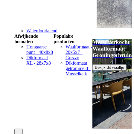
Waterdoorlatend
Afwijkende
Populaire
formaten
producten
Meest verkocht
Hongaarse
Waalformaat -
Waalformaat
punt - 40x8x8
20x5x7 -
Groningerbruin
Dikformaat
Grezzo
XL - 28x7x8
Dikformaat
Bekijk dit waaltje
getrommeld -
Musselkalk