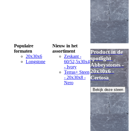
Populaire
Nieuw in het
formaten
assortiment
Product in de
20x30x6
Zeskant -
spotlight
Longstone
60/52,5x30x4
Abbeystones -
- Ivory
20x30x6 -
Terras+ Steen
Certosa
- 20x30x8 -
Nero
Bekijk deze steen