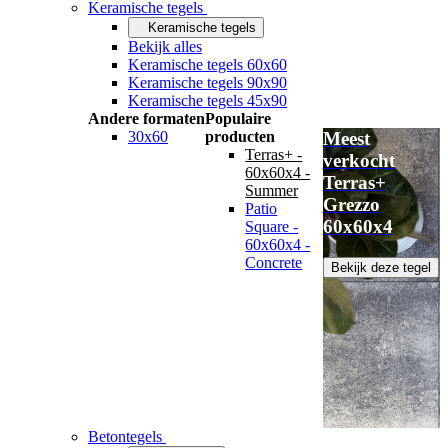
Keramische tegels
Keramische tegels
Bekijk alles
Keramische tegels 60x60
Keramische tegels 90x90
Keramische tegels 45x90
Andere formaten
Populaire
30x60
producten
Meest
Terras+ -
verkocht
60x60x4 -
Terras+
Summer
Grezzo
Patio
60x60x4
Square -
60x60x4 -
Concrete
Bekijk deze tegel
Betontegels