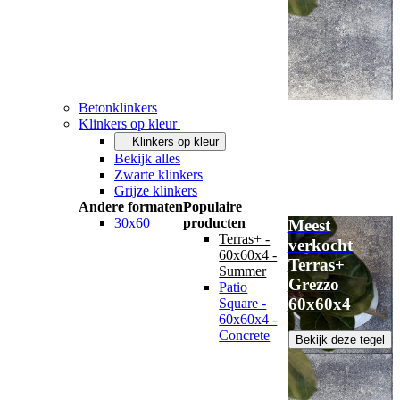
Betonklinkers
Klinkers op kleur
Klinkers op kleur
Bekijk alles
Zwarte klinkers
Grijze klinkers
Andere formaten
Populaire
30x60
producten
Meest
Terras+ -
verkocht
60x60x4 -
Terras+
Summer
Grezzo
Patio
60x60x4
Square -
60x60x4 -
Concrete
Bekijk deze tegel