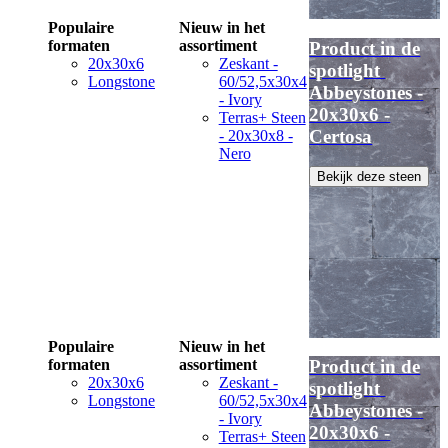
Populaire
Nieuw in het
formaten
assortiment
Product in de
20x30x6
Zeskant -
spotlight
Longstone
60/52,5x30x4
Abbeystones -
- Ivory
20x30x6 -
Terras+ Steen
Certosa
- 20x30x8 -
Nero
Bekijk deze steen
Populaire
Nieuw in het
formaten
assortiment
Product in de
20x30x6
Zeskant -
spotlight
Longstone
60/52,5x30x4
Abbeystones -
- Ivory
20x30x6 -
Terras+ Steen