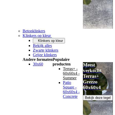
Betonklinkers
Klinkers op kleur
Klinkers op kleur
Bekijk alles
Zwarte klinkers
Grijze klinkers
Andere formaten
Populaire
30x60
producten
Meest
Terras+ -
verkocht
60x60x4 -
Terras+
Summer
Grezzo
Patio
60x60x4
Square -
60x60x4 -
Concrete
Bekijk deze tegel