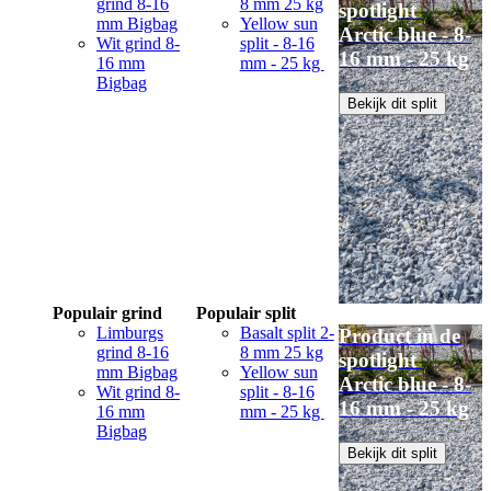
grind 8-16
8 mm 25 kg
spotlight
mm Bigbag
Yellow sun
Arctic blue - 8-
Wit grind 8-
split - 8-16
16 mm - 25 kg
16 mm
mm - 25 kg
Bigbag
Bekijk dit split
Populair grind
Populair split
Limburgs
Basalt split 2-
Product in de
grind 8-16
8 mm 25 kg
spotlight
mm Bigbag
Yellow sun
Arctic blue - 8-
Wit grind 8-
split - 8-16
16 mm - 25 kg
16 mm
mm - 25 kg
Bigbag
Bekijk dit split