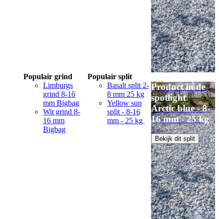
Populair grind
Populair split
Limburgs
Basalt split 2-
Product in de
grind 8-16
8 mm 25 kg
spotlight
mm Bigbag
Yellow sun
Arctic blue - 8-
Wit grind 8-
split - 8-16
16 mm - 25 kg
16 mm
mm - 25 kg
Bigbag
Bekijk dit split