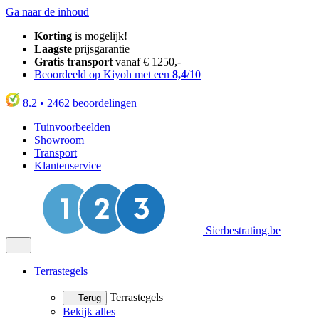
Ga naar de inhoud
Korting
is mogelijk!
Laagste
prijsgarantie
Gratis transport
vanaf € 1250,-
Beoordeeld op Kiyoh met een
8,4
/10
8.2
•
2462
beoordelingen
Tuinvoorbeelden
Showroom
Transport
Klantenservice
Sierbestrating.be
Terrastegels
Terrastegels
Terug
Bekijk alles