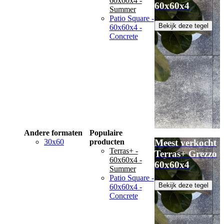
60x60x4 -
60x60x4
Summer
Patio Square -
Bekijk deze tegel
60x60x4 -
Concrete
Andere formaten
Populaire
30x60
producten
Meest verkocht
Terras+ -
Terras+ Grezzo
60x60x4 -
60x60x4
Summer
Patio Square -
Bekijk deze tegel
60x60x4 -
Concrete