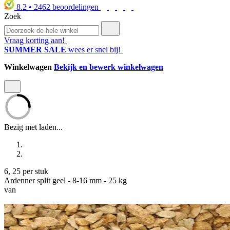
8.2
•
2462
beoordelingen
Zoek
Vraag korting aan!
SUMMER SALE
wees er snel bij!
Winkelwagen
Bekijk en bewerk winkelwagen
Bezig met laden...
6
,
25
per stuk
Ardenner split geel - 8-16 mm - 25 kg
van