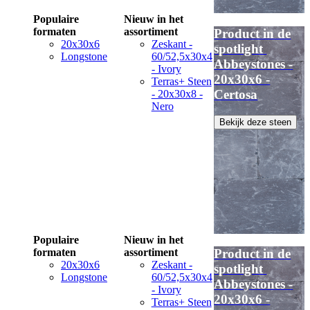
Populaire
Nieuw in het
formaten
assortiment
Product in de
20x30x6
Zeskant -
spotlight
Longstone
60/52,5x30x4
Abbeystones -
- Ivory
20x30x6 -
Terras+ Steen
Certosa
- 20x30x8 -
Nero
Bekijk deze steen
Populaire
Nieuw in het
formaten
assortiment
Product in de
20x30x6
Zeskant -
spotlight
Longstone
60/52,5x30x4
Abbeystones -
- Ivory
20x30x6 -
Terras+ Steen