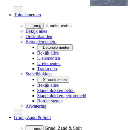
Tuinelementen
Tuinelementen
Terug
Bekijk alles
Opsluitbanden
Betonelementen
Betonelementen
Bekijk alles
L-elementen
U-elementen
Traptreden
Stapelblokken
Stapelblokken
Bekijk alles
Stapelblokken beton
Stapelblokken getrommeld
Border stenen
Afwatering
Grind, Zand & Split
Grind, Zand & Split
Terug