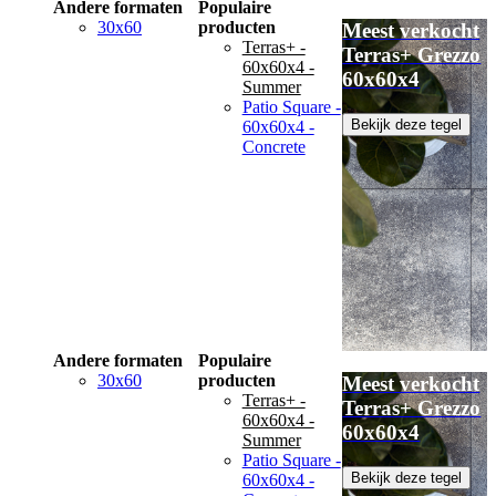
Andere formaten
Populaire
30x60
producten
Meest verkocht
Terras+ -
Terras+ Grezzo
60x60x4 -
60x60x4
Summer
Patio Square -
Bekijk deze tegel
60x60x4 -
Concrete
Andere formaten
Populaire
30x60
producten
Meest verkocht
Terras+ -
Terras+ Grezzo
60x60x4 -
60x60x4
Summer
Patio Square -
Bekijk deze tegel
60x60x4 -