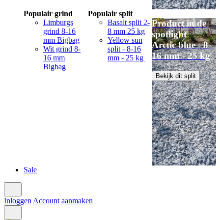
Populair grind
Populair split
Limburgs
Basalt split 2-
Product in de
grind 8-16
8 mm 25 kg
spotlight
mm Bigbag
Yellow sun
Arctic blue - 8-
Wit grind 8-
split - 8-16
16 mm - 25 kg
16 mm
mm - 25 kg
Bigbag
Bekijk dit split
Sale
Inloggen
Account aanmaken