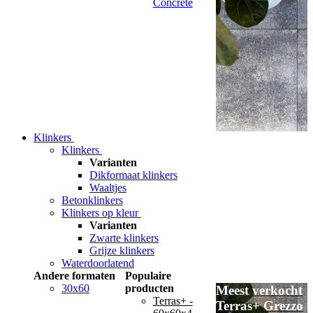
Concrete
Klinkers
Klinkers
Varianten
Dikformaat klinkers
Waaltjes
Betonklinkers
Klinkers op kleur
Varianten
Zwarte klinkers
Grijze klinkers
Waterdoorlatend
Andere formaten
Populaire
30x60
producten
Meest verkocht
Terras+ -
Terras+ Grezzo