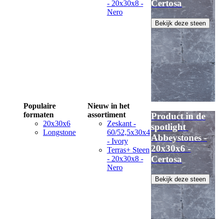
Certosa
- 20x30x8 -
Nero
Bekijk deze steen
Populaire
Nieuw in het
formaten
assortiment
Product in de
20x30x6
Zeskant -
spotlight
Longstone
60/52,5x30x4
Abbeystones -
- Ivory
20x30x6 -
Terras+ Steen
Certosa
- 20x30x8 -
Nero
Bekijk deze steen