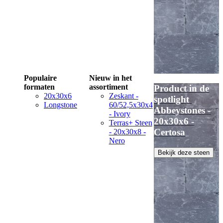
Populaire
Nieuw in het
formaten
assortiment
Product in de
20x30x6
Zeskant -
spotlight
Longstone
60/52,5x30x4
Abbeystones -
- Ivory
20x30x6 -
Terras+ Steen
Certosa
- 20x30x8 -
Nero
Bekijk deze steen