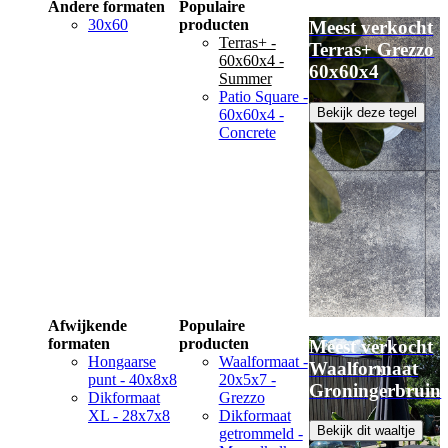
Andere formaten
Populaire
30x60
producten
Meest verkocht
Terras+ -
Terras+ Grezzo
60x60x4 -
60x60x4
Summer
Patio Square -
Bekijk deze tegel
60x60x4 -
Concrete
Afwijkende
Populaire
formaten
producten
Meest verkocht
Hongaarse
Waalformaat -
Waalformaat
punt - 40x8x8
20x5x7 -
Groningerbruin
Dikformaat
Grezzo
XL - 28x7x8
Dikformaat
Bekijk dit waaltje
getrommeld -