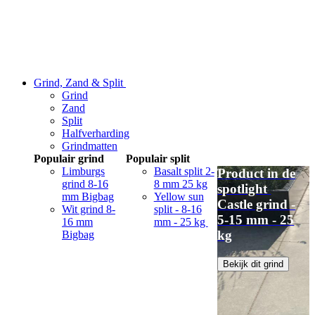
Grind, Zand & Split
Grind
Zand
Split
Halfverharding
Grindmatten
Populair grind
Populair split
Limburgs
Basalt split 2-
Product in de
grind 8-16
8 mm 25 kg
spotlight
mm Bigbag
Yellow sun
Castle grind -
Wit grind 8-
split - 8-16
5-15 mm - 25
16 mm
mm - 25 kg
kg
Bigbag
Bekijk dit grind