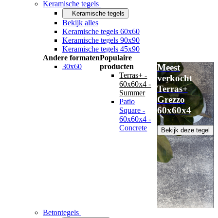
Keramische tegels
Keramische tegels
Bekijk alles
Keramische tegels 60x60
Keramische tegels 90x90
Keramische tegels 45x90
Andere formaten
Populaire
30x60
producten
Meest
Terras+ -
verkocht
60x60x4 -
Terras+
Summer
Grezzo
Patio
60x60x4
Square -
60x60x4 -
Concrete
Bekijk deze tegel
Betontegels