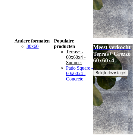
Andere formaten
Populaire
30x60
producten
Meest verkocht
Terras+ -
Terras+ Grezzo
60x60x4 -
60x60x4
Summer
Patio Square -
Bekijk deze tegel
60x60x4 -
Concrete