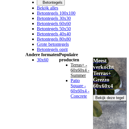
Betontegels
Bekijk alles
Betontegels 100x100
Betontegels 30x30
Betontegels 60x60
Betontegels 50x50
Betontegels 40x40
Betontegels 80x80
Grote betontegels
Betontegels oprit
Andere formaten
Populaire
30x60
producten
Meest
Terras+ -
verkocht
60x60x4 -
Terras+
Summer
Grezzo
Patio
60x60x4
Square -
60x60x4 -
Concrete
Bekijk deze tegel