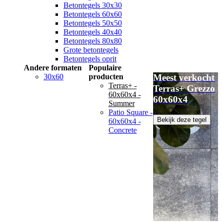
Betontegels 30x30
Betontegels 60x60
Betontegels 50x50
Betontegels 40x40
Betontegels 80x80
Grote betontegels
Betontegels oprit
Andere formaten
Populaire
30x60
producten
Meest verkocht
Terras+ -
Terras+ Grezzo
60x60x4 -
60x60x4
Summer
Patio Square -
Bekijk deze tegel
60x60x4 -
Concrete