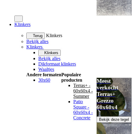
Klinkers
Klinkers
Terug
Bekijk alles
Klinkers
Klinkers
Bekijk alles
Dikformaat klinkers
Waaltjes
Andere formaten
Populaire
30x60
producten
Meest
Terras+ -
verkocht
60x60x4 -
Terras+
Summer
Grezzo
Patio
60x60x4
Square -
60x60x4 -
Concrete
Bekijk deze tegel