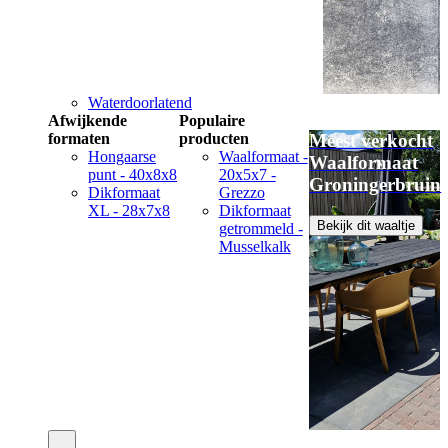
Waterdoorlatend
Afwijkende
Populaire
formaten
producten
Meest verkocht
Hongaarse
Waalformaat -
Waalformaat
punt - 40x8x8
20x5x7 -
Groningerbruin
Dikformaat
Grezzo
XL - 28x7x8
Dikformaat
Bekijk dit waaltje
getrommeld -
Musselkalk