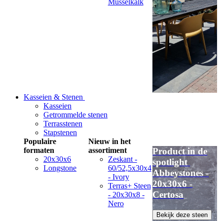
Musselkalk
Kasseien & Stenen
Kasseien
Getrommelde stenen
Terrasstenen
Stapstenen
Populaire
Nieuw in het
formaten
assortiment
Product in de
20x30x6
Zeskant -
spotlight
Longstone
60/52,5x30x4
Abbeystones -
- Ivory
20x30x6 -
Terras+ Steen
Certosa
- 20x30x8 -
Nero
Bekijk deze steen