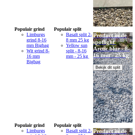
Populair grind
Populair split
Limburgs
Basalt split 2-
Product in de
grind 8-16
8 mm 25 kg
spotlight
mm Bigbag
Yellow sun
Arctic blue - 8-
Wit grind 8-
split - 8-16
16 mm - 25 kg
16 mm
mm - 25 kg
Bigbag
Bekijk dit split
Populair grind
Populair split
Limburgs
Basalt split 2-
Product in de