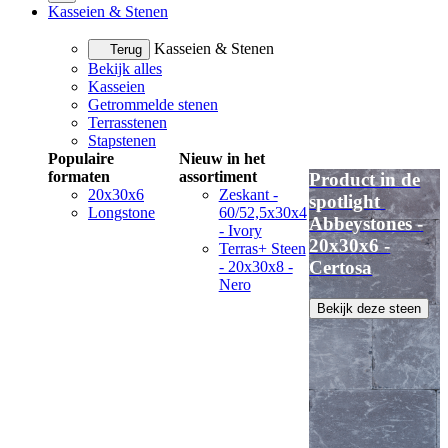
Kasseien & Stenen
Kasseien & Stenen
Terug
Bekijk alles
Kasseien
Getrommelde stenen
Terrasstenen
Stapstenen
Populaire
Nieuw in het
formaten
assortiment
Product in de
20x30x6
Zeskant -
spotlight
Longstone
60/52,5x30x4
Abbeystones -
- Ivory
20x30x6 -
Terras+ Steen
Certosa
- 20x30x8 -
Nero
Bekijk deze steen