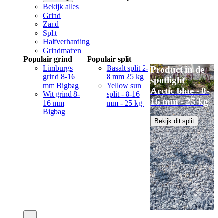
Bekijk alles
Grind
Zand
Split
Halfverharding
Grindmatten
Populair grind
Populair split
Limburgs
Basalt split 2-
Product in de
grind 8-16
8 mm 25 kg
spotlight
mm Bigbag
Yellow sun
Arctic blue - 8-
Wit grind 8-
split - 8-16
16 mm - 25 kg
16 mm
mm - 25 kg
Bigbag
Bekijk dit split