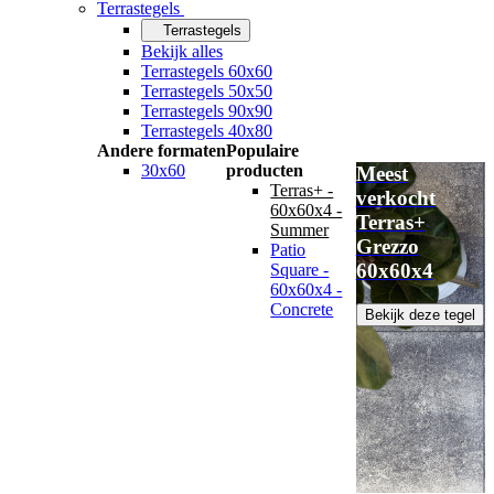
Terrastegels
Terrastegels
Bekijk alles
Terrastegels 60x60
Terrastegels 50x50
Terrastegels 90x90
Terrastegels 40x80
Andere formaten
Populaire
30x60
producten
Meest
Terras+ -
verkocht
60x60x4 -
Terras+
Summer
Grezzo
Patio
60x60x4
Square -
60x60x4 -
Concrete
Bekijk deze tegel